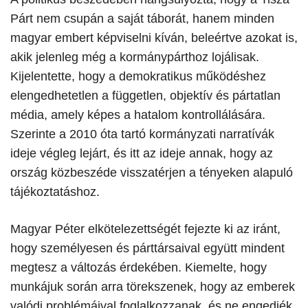
Párt nem csupán a saját táborát, hanem minden
magyar embert képviselni kíván, beleértve azokat is,
akik jelenleg még a kormánypárthoz lojálisak.
Kijelentette, hogy a demokratikus működéshez
elengedhetetlen a független, objektív és pártatlan
média, amely képes a hatalom kontrollálására.
Szerinte a 2010 óta tartó kormányzati narratívák
ideje végleg lejárt, és itt az ideje annak, hogy az
ország közbeszéde visszatérjen a tényeken alapuló
tájékoztatáshoz.
​Magyar Péter elkötelezettségét fejezte ki az iránt,
hogy személyesen és párttársaival együtt mindent
megtesz a változás érdekében. Kiemelte, hogy
munkájuk során arra törekszenek, hogy az emberek
valódi problémáival foglalkozzanak, és ne engedjék