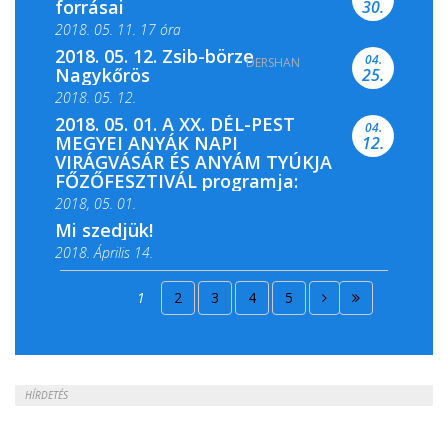
forrásai
30.
2018. 05. 11. 17 óra
2018. 05. 12. Zsib-börze
04.
DERSHAN
2018. 05. 11. 19 óra
Nagykőrös
25.
2018. 05. 12.
2018. 05. 01. A XX. DÉL-PEST
04.
MEGYEI ANYÁK NAPI
12.
VIRÁGVÁSÁR ÉS ANYÁM TYÚKJA
FŐZŐFESZTIVÁL programja:
2018, 05. 01.
Mi szedjük!
2018. Április 14.
2018. Április 15.
1
2
3
4
5
2018. Április 22.
HÍRDETÉS