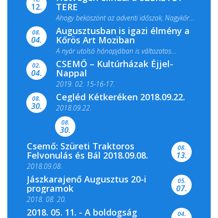
TERE
12.
Ahogy beköszönt az adventi időszak, Nagykőrös
Augusztusban is igazi élmény a
ismét megtelik ünnepi fénnyel és közös...
08.
Kőrös Art Moziban
04.
A nyár utolsó hónapjában is változatos
CSEMŐ – Kultúrházak Éjjel-
filmkínálattal, családi...
02.
Nappal
04.
2019. 02. 15-16-17.
Cegléd Kétkeréken 2018.09.22.
08.
Színes és tartalmas programokkal várja a
30.
2018.09.22.
Csemői Községi Könyvtár és...
08.
30.
Csemő: Szüreti Traktoros
08.
Felvonulás és Bál 2018.09.08.
13.
2018.09.08.
Jászkarajenő Augusztus 20-i
05.
programok
07.
2018. 08. 20.
2018. 05. 11. - A boldogság
04.