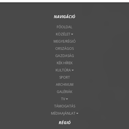
NAVIGÁCIÓ
FŐOLDAL
KÖZÉLET
MEGYE/RÉGIÓ
ORSZÁGOS
GAZDASÁG
KÉK HÍREK
KULTÚRA
SPORT
ARCHIVUM
GALÉRIÁK
TV
TÁMOGATÁS
MÉDIAAJÁNLAT
RÉGIÓ