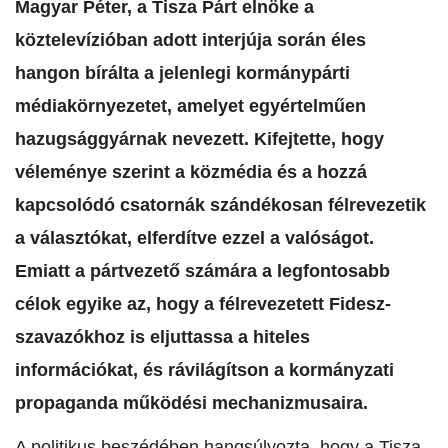
Magyar Péter, a Tisza Párt elnöke a
köztelevízióban adott interjúja során éles
hangon bírálta a jelenlegi kormánypárti
médiakörnyezetet, amelyet egyértelműen
hazugsággyárnak nevezett. Kifejtette, hogy
véleménye szerint a közmédia és a hozzá
kapcsolódó csatornák szándékosan félrevezetik
a választókat, elferdítve ezzel a valóságot.
Emiatt a pártvezető számára a legfontosabb
célok egyike az, hogy a félrevezetett Fidesz-
szavazókhoz is eljuttassa a hiteles
információkat, és rávilágítson a kormányzati
propaganda működési mechanizmusaira.
A politikus beszédében hangsúlyozta, hogy a Tisza