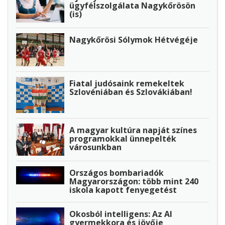
ügyfélszolgálata Nagykőrösön
(is)
Nagykőrösi Sólymok Hétvégéje
Fiatal judósaink remekeltek
Szlovéniában és Szlovákiában!
A magyar kultúra napját színes
programokkal ünnepelték
városunkban
Országos bombariadók
Magyarországon: több mint 240
iskola kapott fenyegetést
Okosból intelligens: Az AI
gyermekkora és jövője