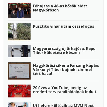
Főhajtás a 48-as hősök előtt
Nagykőrösön
Pusztító vihar utáni összefogás
Magyarország új űrhajósa, Kapu
Tibor küldetésre készen
Nagykőrösi siker a Farsang Kupán:
Várkonyi Tibor bajnoki címmel
tért haza!
20 éves a YouTube, pedig az
eredeti terv randioldalnak indult
Új helyre költözik az MVM Next