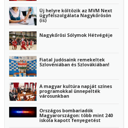
Új helyre költözik az MVM Next
ügyfélszolgálata Nagykőrösön
(is)
Nagykőrösi Sólymok Hétvégéje
Fiatal judósaink remekeltek
Szlovéniában és Szlovákiában!
A magyar kultúra napját színes
programokkal ünnepelték
városunkban
Országos bombariadók
Magyarországon: több mint 240
iskola kapott fenyegetést