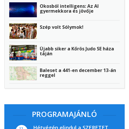
Okosból intelligens: Az AI
gyermekkora és jövője
Szép volt Sólymok!
Újabb siker a Kőrös Judo SE háza
táján
Baleset a 441-en december 13-án
reggel
PROGRAMAJÁNLÓ
Hétvégén elindul a SZERETET
12.