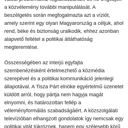
a közvélemény további manipulálását. A
beszélgetés során megfogalmazta azt a víziót,
amely szerint egy olyan Magyarország a céljuk, ahol
rend, béke és biztonság uralkodik, ehhez azonban
alapvető feltétel a politikai átláthatóság
megteremtése.
Összességében az interjú egyfajta
szembenézésként értelmezhető a közmédia
szerepével és a politikai kommunikáció jelenlegi
állapotával. A Tisza Párt elnöke egyértelmű üzenetet
küldött arról, hogy pártja nem hagyja magát
elnyomni, és határozottan fellép a
véleményformálás szabadságáért. A közszolgálati
televízióban elhangzott gondolatok így nemcsak egy
politikai vitát tükröznek, hanem egy szélesebb körű