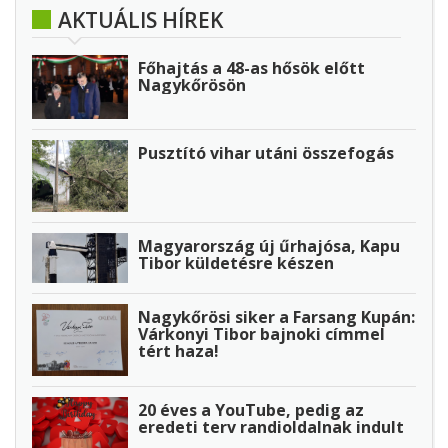
AKTUÁLIS HÍREK
Főhajtás a 48-as hősök előtt
Nagykőrösön
Pusztító vihar utáni összefogás
Magyarország új űrhajósa, Kapu
Tibor küldetésre készen
Nagykőrösi siker a Farsang Kupán:
Várkonyi Tibor bajnoki címmel
tért haza!
20 éves a YouTube, pedig az
eredeti terv randioldalnak indult