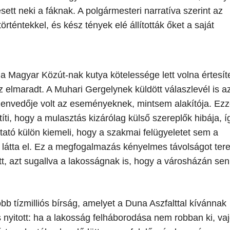
ett neki a fáknak. A polgármesteri narratíva szerint az
rténtekkel, és kész tények elé állították őket a saját
a Magyar Közút-nak kutya kötelessége lett volna értesít
 elmaradt. A Muhari Gergelynek küldött válaszlevél is az
zenvedője volt az eseményeknek, mintsem alakítója. Ezz
ti, hogy a mulasztás kizárólag külső szereplők hibája, í
oztató külön kiemeli, hogy a szakmai felügyeletet sem a
átta el. Ez a megfogalmazás kényelmes távolságot ter
ött, azt sugallva a lakosságnak is, hogy a városházán se
öbb tízmilliós bírság, amelyet a Duna Aszfalttal kívánnak
s nyitott: ha a lakosság felháborodása nem robban ki, va