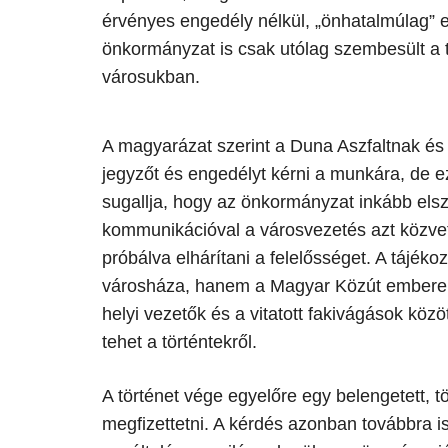
érvényes engedély nélkül, „önhatalmúlag” es
önkormányzat is csak utólag szembesült a tö
városukban.
A magyarázat szerint a Duna Aszfaltnak és 
jegyzőt és engedélyt kérni a munkára, de ez
sugallja, hogy az önkormányzat inkább els
kommunikációval a városvezetés azt közvetí
próbálva elhárítani a felelősséget. A tájék
városháza, hanem a Magyar Közút embere l
helyi vezetők és a vitatott fakivágások köz
tehet a történtekről.
A történet vége egyelőre egy belengetett, t
megfizettetni. A kérdés azonban továbbra i