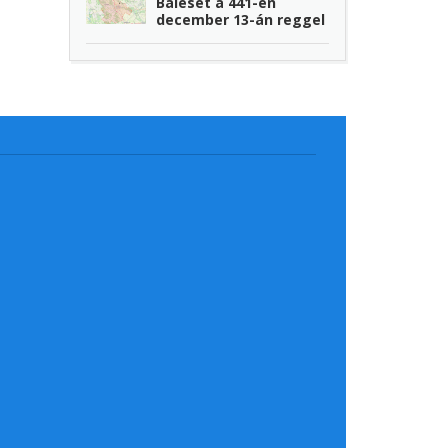
Baleset a 441-en
december 13-án reggel