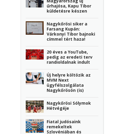
Magyarország új
űrhajósa, Kapu Tibor
küldetésre készen
Nagykőrösi siker a
Farsang Kupán:
Várkonyi Tibor bajnoki
címmel tért haza!
20 éves a YouTube,
pedig az eredeti terv
randioldalnak indult
Új helyre költözik az
MVM Next
ügyfélszolgálata
Nagykőrösön (is)
Nagykőrösi Sólymok
Hétvégéje
Fiatal judósaink
remekeltek
Szlovéniában és