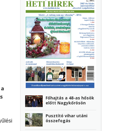
 a
s
Főhajtás a 48-as hősök
előtt Nagykőrösön
Pusztító vihar utáni
összefogás
yűlési