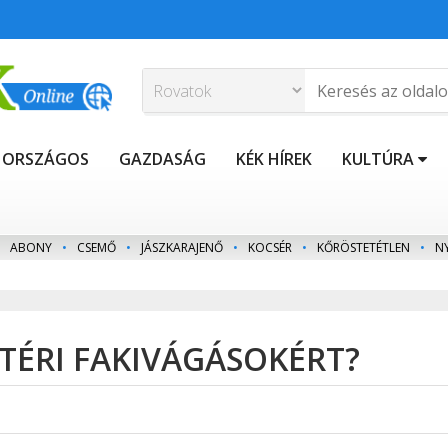
ORSZÁGOS
GAZDASÁG
KÉK HÍREK
KULTÚRA
ABONY
•
CSEMŐ
•
JÁSZKARAJENŐ
•
KOCSÉR
•
KŐRÖSTETÉTLEN
•
N
N TÉRI FAKIVÁGÁSOKÉRT?