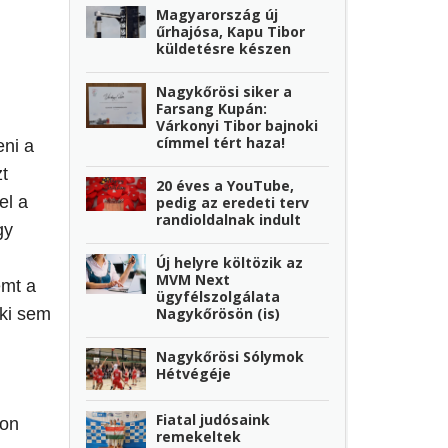
Magyarország új
űrhajósa, Kapu Tibor
küldetésre készen
Nagykőrösi siker a
Farsang Kupán:
Várkonyi Tibor bajnoki
címmel tért haza!
eni a
t
20 éves a YouTube,
el a
pedig az eredeti terv
randioldalnak indult
gy
Új helyre költözik az
MVM Next
emt a
ügyfélszolgálata
Nagykőrösön (is)
nki sem
Nagykőrösi Sólymok
Hétvégéje
Fiatal judósaink
jon
remekeltek