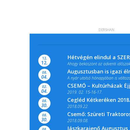
DERSHAN
Hétvégén elindul a SZE
12.
12.
Ahogy beköszönt az adventi időszak,
Augusztusban is igazi é
08.
04.
A nyár utolsó hónapjában is változato
CSEMŐ – Kultúrházak Éj
02.
04.
2019. 02. 15-16-17.
Cegléd Kétkeréken 2018.
08.
Színes és tartalmas programokkal vá
30.
2018.09.22.
Csemő: Szüreti Traktoros
08.
30.
2018.09.08.
Jászkarajenő Augusztus 
08.