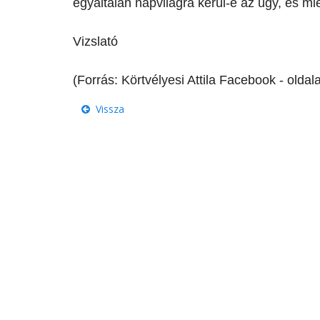
egyáltalán napvilágra kerül-e az ügy, és mi
Vizslató
(Forrás: Körtvélyesi Attila Facebook - oldal
Vissza