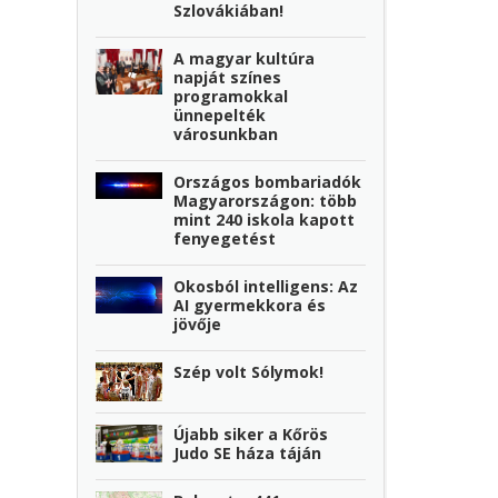
Szlovákiában!
A magyar kultúra
napját színes
programokkal
ünnepelték
városunkban
Országos bombariadók
Magyarországon: több
mint 240 iskola kapott
fenyegetést
Okosból intelligens: Az
AI gyermekkora és
jövője
Szép volt Sólymok!
Újabb siker a Kőrös
Judo SE háza táján