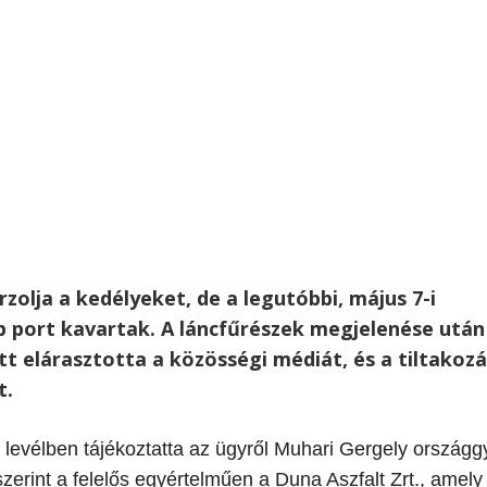
rzolja a kedélyeket, de a legutóbbi, május 7-i
 port kavartak. A láncfűrészek megjelenése után
tt elárasztotta a közösségi médiát, és a tiltakozá
t.
os levélben tájékoztatta az ügyről Muhari Gergely országg
szerint a felelős egyértelműen a Duna Aszfalt Zrt., amely