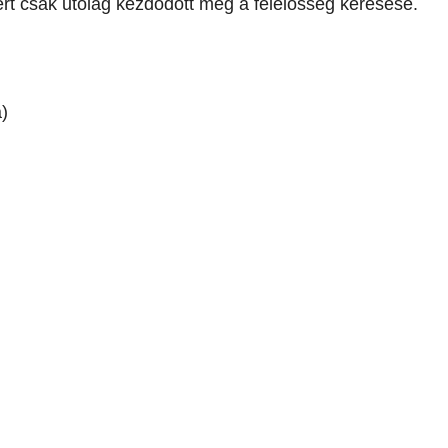
ért csak utólag kezdődött meg a felelősség keresése.
a)