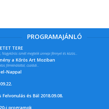
PROGRAMAJÁNLÓ
RETET TERE
 Nagykőrös ismét megtelik ünnepi fénnyel és közös...
lmény a Kőrös Art Moziban
s filmkínálattal, családi...
jel-Nappal
09.22.
rja a Csemői Községi Könyvtár és...
 Felvonulás és Bál 2018.09.08.
20-i programok