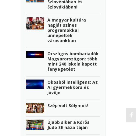
Szlovéniában és
Szlovákiában!
A magyar kultúra
napját színes
programokkal
ünnepelték
városunkban
Országos bombariadók
Magyarországon: több
mint 240 iskola kapott
fenyegetést
Okosból intelligens: Az
AI gyermekkora és
jövője
Szép volt Sólymok!
Újabb siker a Kőrös
Judo SE háza táján