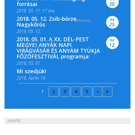
forrásai
30.
2018. 05. 11. 17 óra
2018. 05. 12. Zsib-börze
04.
DERSHAN
2018. 05. 11. 19 óra
Nagykőrös
25.
2018. 05. 12.
2018. 05. 01. A XX. DÉL-PEST
04.
MEGYEI ANYÁK NAPI
12.
VIRÁGVÁSÁR ÉS ANYÁM TYÚKJA
FŐZŐFESZTIVÁL programja:
2018, 05. 01.
Mi szedjük!
2018. Április 14.
2018. Április 15.
1
2
3
4
5
2018. Április 22.
HÍRDETÉS