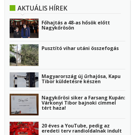
AKTUÁLIS HÍREK
Főhajtás a 48-as hősök előtt
Nagykőrösön
Pusztító vihar utáni összefogás
Magyarország új űrhajósa, Kapu
Tibor küldetésre készen
Nagykőrösi siker a Farsang Kupán:
Várkonyi Tibor bajnoki címmel
tért haza!
20 éves a YouTube, pedig az
eredeti terv randioldalnak indult