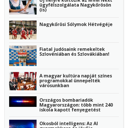
ügyfélszolgálata Nagykőrösön
(is)
Nagykőrösi Sólymok Hétvégéje
Fiatal judósaink remekeltek
Szlovéniában és Szlovákiában!
A magyar kultúra napját színes
programokkal ünnepelték
városunkban
Országos bombariadók
Magyarországon: több mint 240
iskola kapott fenyegetést
Okosból intelligens: Az AI