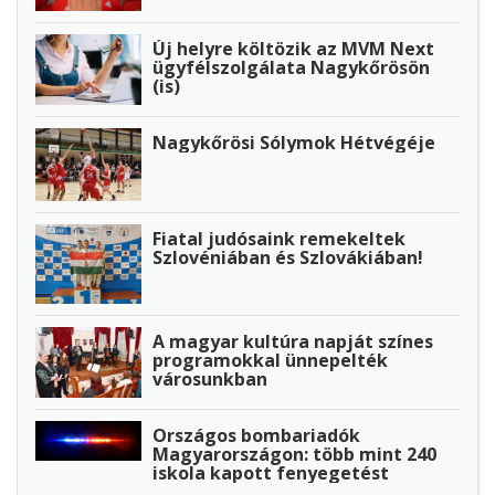
Új helyre költözik az MVM Next
ügyfélszolgálata Nagykőrösön
(is)
Nagykőrösi Sólymok Hétvégéje
Fiatal judósaink remekeltek
Szlovéniában és Szlovákiában!
A magyar kultúra napját színes
programokkal ünnepelték
városunkban
Országos bombariadók
Magyarországon: több mint 240
iskola kapott fenyegetést