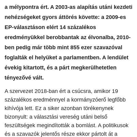
a mélypontra ért. A 2003-as alapítás utáni kezdeti
nehézségeket gyors áttörés követte: a 2009-es
EP-választáson elért 14 százalékos
eredményükkel berobbantak az élvonalba, 2010-
ben pedig már több mint 855 ezer szavazóval
foglalták el helyüket a parlamentben. A lendület
évekig kitartott, és a párt megkerülhetetlen
tényezővé vált.
​A szervezet 2018-ban ért a csúcsra, amikor 19
százalékos eredménnyel a kormányzóerő legfőbb
kihívója lett. Ez a siker azonban törékenynek
bizonyult: a választási vereség utáni belső
feszültségek megindították a bomlást. A politikusok
és a szavazók jelentős része ekkor pártolt át a