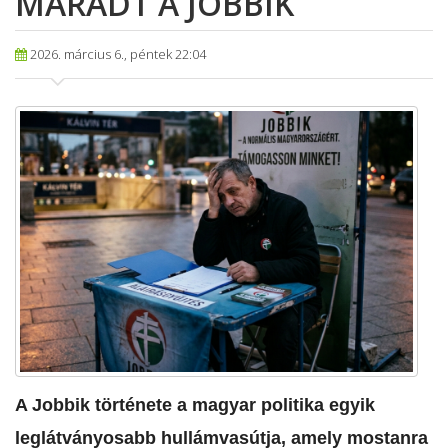
MARADT A JOBBIK
2026. március 6., péntek 22:04
A Jobbik története a magyar politika egyik
leglátványosabb hullámvasútja, amely mostanra