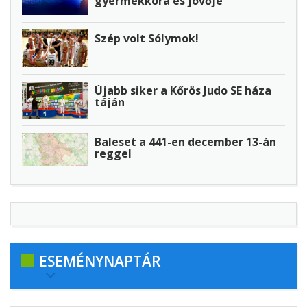
gyermekkora és jövője
Szép volt Sólymok!
Újabb siker a Kőrös Judo SE háza
táján
Baleset a 441-en december 13-án
reggel
ESEMÉNYNAPTÁR