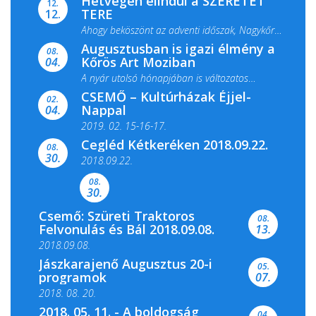
Hétvégén elindul a SZERETET
12.
TERE
12.
Ahogy beköszönt az adventi időszak, Nagykőrös
Augusztusban is igazi élmény a
ismét megtelik ünnepi fénnyel és közös...
08.
Kőrös Art Moziban
04.
A nyár utolsó hónapjában is változatos
CSEMŐ – Kultúrházak Éjjel-
filmkínálattal, családi...
02.
Nappal
04.
2019. 02. 15-16-17.
Cegléd Kétkeréken 2018.09.22.
08.
Színes és tartalmas programokkal várja a
30.
2018.09.22.
Csemői Községi Könyvtár és...
08.
30.
Csemő: Szüreti Traktoros
08.
Felvonulás és Bál 2018.09.08.
13.
2018.09.08.
Jászkarajenő Augusztus 20-i
05.
programok
07.
2018. 08. 20.
2018. 05. 11. - A boldogság
04.