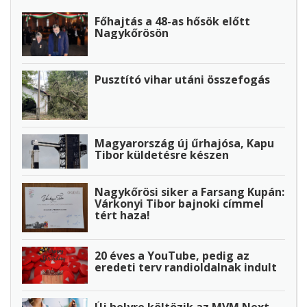
Főhajtás a 48-as hősök előtt
Nagykőrösön
Pusztító vihar utáni összefogás
Magyarország új űrhajósa, Kapu
Tibor küldetésre készen
Nagykőrösi siker a Farsang Kupán:
Várkonyi Tibor bajnoki címmel
tért haza!
20 éves a YouTube, pedig az
eredeti terv randioldalnak indult
Új helyre költözik az MVM Next