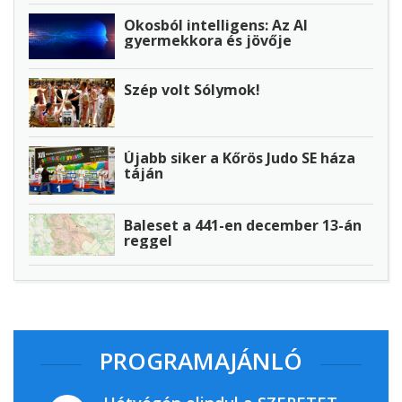
Okosból intelligens: Az AI
gyermekkora és jövője
Szép volt Sólymok!
Újabb siker a Kőrös Judo SE háza
táján
Baleset a 441-en december 13-án
reggel
PROGRAMAJÁNLÓ