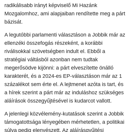
radikálisabb irányt képviselő Mi Hazánk
Mozgalomhoz, ami alapjaiban rendítette meg a párt
bázisát.
​A legutóbbi parlamenti választáson a Jobbik már az
ellenzéki összefogás részeként, a korábbi
riválisokkal szövetségben indult el. Ebből a
stratégiai váltásból azonban nem tudtak
megerősödve kijönni: a párt elveszítette önálló
karakterét, és a 2024-es EP-választáson már az 1
százalékot sem érte el. A lejtmenet azóta is tart, és
a hírek szerint a párt már az induláshoz szükséges
aláírások összegyűjtésével is kudarcot vallott.
​A jelenlegi közvélemény-kutatások szerint a Jobbik
támogatottsága lényegében mérhetetlen, a politikai
súlya pedig elenyészett. Az aláírásgyűjtési