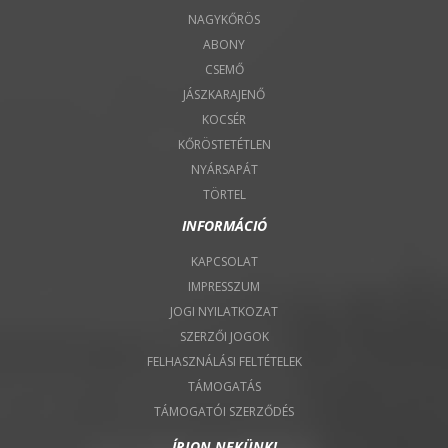
NAGYKŐRÖS
ABONY
CSEMŐ
JÁSZKARAJENŐ
KOCSÉR
KŐRÖSTETÉTLEN
NYÁRSAPÁT
TÖRTEL
INFORMÁCIÓ
KAPCSOLAT
IMPRESSZUM
JOGI NYILATKOZAT
SZERZŐI JOGOK
FELHASZNÁLÁSI FELTÉTELEK
TÁMOGATÁS
TÁMOGATÓI SZERZŐDÉS
ÍRJON NEKÜNK!