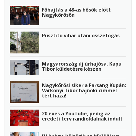
Főhajtás a 48-as hősök előtt
Nagykőrösön
Pusztító vihar utáni összefogás
Magyarország új űrhajósa, Kapu
Tibor küldetésre készen
Nagykőrösi siker a Farsang Kupán:
Várkonyi Tibor bajnoki címmel
tért haza!
20 éves a YouTube, pedig az
eredeti terv randioldalnak indult