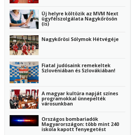
Új helyre költözik az MVM Next
ügyfélszolgálata Nagykőrösön
(is)
Nagykőrösi Sólymok Hétvégéje
Fiatal judósaink remekeltek
Szlovéniában és Szlovákiában!
A magyar kultúra napját színes
programokkal ünnepelték
városunkban
Országos bombariadók
Magyarországon: több mint 240
iskola kapott fenyegetést