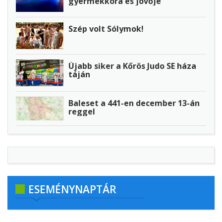
gyermekkora és jövője
Szép volt Sólymok!
Újabb siker a Kőrös Judo SE háza
táján
Baleset a 441-en december 13-án
reggel
ESEMÉNYNAPTÁR