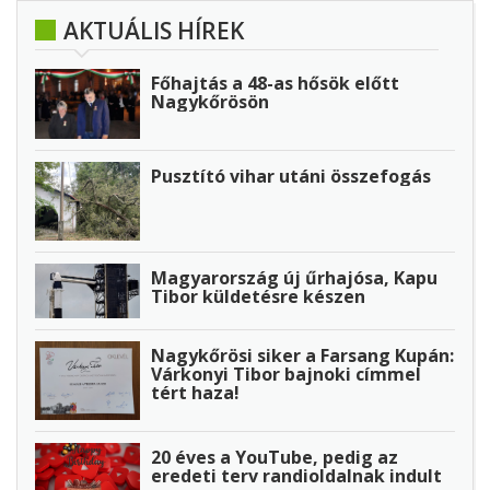
AKTUÁLIS HÍREK
Főhajtás a 48-as hősök előtt
Nagykőrösön
Pusztító vihar utáni összefogás
Magyarország új űrhajósa, Kapu
Tibor küldetésre készen
Nagykőrösi siker a Farsang Kupán:
Várkonyi Tibor bajnoki címmel
tért haza!
20 éves a YouTube, pedig az
eredeti terv randioldalnak indult