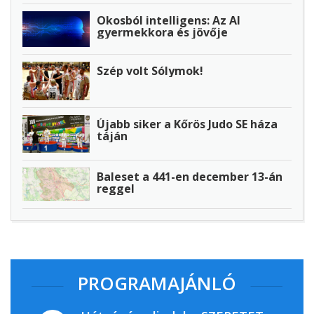
Okosból intelligens: Az AI
gyermekkora és jövője
Szép volt Sólymok!
Újabb siker a Kőrös Judo SE háza
táján
Baleset a 441-en december 13-án
reggel
PROGRAMAJÁNLÓ