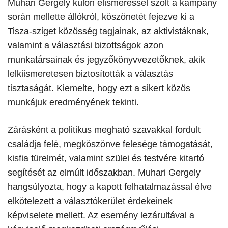
Muhari Gergely külön elismeréssel szólt a kampány
során mellette állókról, köszönetét fejezve ki a
Tisza-sziget közösség tagjainak, az aktivistáknak,
valamint a választási bizottságok azon
munkatársainak és jegyzőkönyvvezetőknek, akik
lelkiismeretesen biztosították a választás
tisztaságát. Kiemelte, hogy ezt a sikert közös
munkájuk eredményének tekinti.
​Zárásként a politikus megható szavakkal fordult
családja felé, megköszönve felesége támogatását,
kisfia türelmét, valamint szülei és testvére kitartó
segítését az elmúlt időszakban. Muhari Gergely
hangsúlyozta, hogy a kapott felhatalmazással élve
elkötelezett a választókerület érdekeinek
képviselete mellett. Az esemény lezárultával a