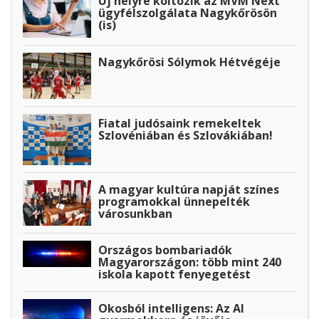
Új helyre költözik az MVM Next
ügyfélszolgálata Nagykőrösön
(is)
Nagykőrösi Sólymok Hétvégéje
Fiatal judósaink remekeltek
Szlovéniában és Szlovákiában!
A magyar kultúra napját színes
programokkal ünnepelték
városunkban
Országos bombariadók
Magyarországon: több mint 240
iskola kapott fenyegetést
Okosból intelligens: Az AI