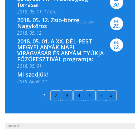
forrásai
30.
2018. 05. 11. 17 óra
2018. 05. 12. Zsib-börze
04.
DERSHAN
2018. 05. 11. 19 óra
Nagykőrös
25.
2018. 05. 12.
2018. 05. 01. A XX. DÉL-PEST
04.
MEGYEI ANYÁK NAPI
12.
VIRÁGVÁSÁR ÉS ANYÁM TYÚKJA
FŐZŐFESZTIVÁL programja:
2018, 05. 01.
Mi szedjük!
2018. Április 14.
2018. Április 15.
1
2
3
4
5
2018. Április 22.
HÍRDETÉS