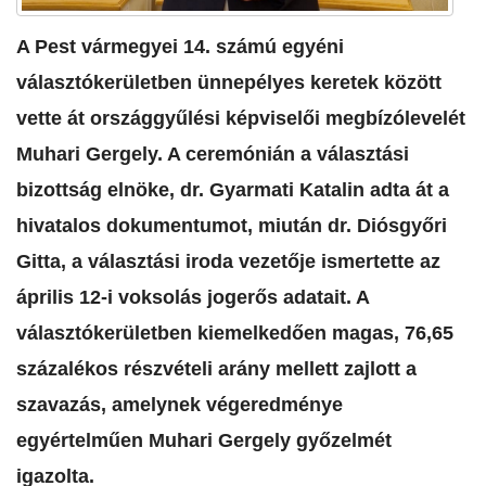
A Pest vármegyei 14. számú egyéni
választókerületben ünnepélyes keretek között
vette át országgyűlési képviselői megbízólevelét
Muhari Gergely. A ceremónián a választási
bizottság elnöke, dr. Gyarmati Katalin adta át a
hivatalos dokumentumot, miután dr. Diósgyőri
Gitta, a választási iroda vezetője ismertette az
április 12-i voksolás jogerős adatait. A
választókerületben kiemelkedően magas, 76,65
százalékos részvételi arány mellett zajlott a
szavazás, amelynek végeredménye
egyértelműen Muhari Gergely győzelmét
igazolta.