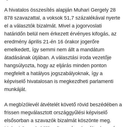
A hivatalos összesítés alapján Muhari Gergely 28
878 szavazattal, a voksok 51,7 százalékával nyerte
el a választók bizalmát. Mivel a jogorvoslati
határidőn belül nem érkezett érvényes kifogás, az
eredmény április 21-én 16 órakor jogerőre
emelkedett, így semmi nem állt a mandátum
átadásának útjában. A választási iroda vezetője
hangsúlyozta, hogy az eljárás minden ponton
megfelelt a hatályos jogszabályoknak, így a
képviselő hivatalosan is megkezdheti parlamenti
munkáját.
​A megbízólevél átvételét követő rövid beszédében a
frissen megválasztott országgyűlési képviselő
elsősorban a szavazók bizalmát köszönte meg.