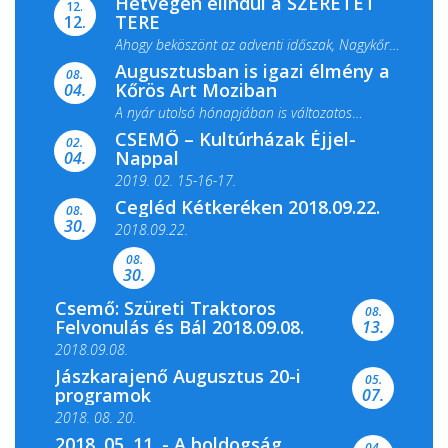
Hétvégén elindul a SZERETET
12.
TERE
12.
Ahogy beköszönt az adventi időszak, Nagykőrös
Augusztusban is igazi élmény a
ismét megtelik ünnepi fénnyel és közös...
08.
Kőrös Art Moziban
04.
A nyár utolsó hónapjában is változatos
CSEMŐ – Kultúrházak Éjjel-
filmkínálattal, családi...
02.
Nappal
04.
2019. 02. 15-16-17.
Cegléd Kétkeréken 2018.09.22.
08.
Színes és tartalmas programokkal várja a
30.
2018.09.22.
Csemői Községi Könyvtár és...
08.
30.
Csemő: Szüreti Traktoros
08.
Felvonulás és Bál 2018.09.08.
13.
2018.09.08.
Jászkarajenő Augusztus 20-i
05.
programok
07.
2018. 08. 20.
2018. 05. 11. - A boldogság
04.