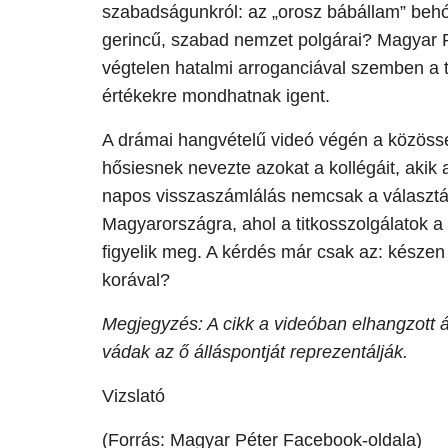
szabadságunkról: az „orosz bábállam” behó
gerincű, szabad nemzet polgárai? Magyar Pét
végtelen hatalmi arroganciával szemben a t
értékekre mondhatnak igent.
​A drámai hangvételű videó végén a közössé
hősiesnek nevezte azokat a kollégáit, akik a
napos visszaszámlálás nemcsak a választá
Magyarországra, ahol a titkosszolgálatok a
figyelik meg. A kérdés már csak az: készen
korával?
Megjegyzés: A cikk a videóban elhangzott ál
vádak az ő álláspontját reprezentálják.
Vizslató
(Forrás: Magyar Péter Facebook-oldala)