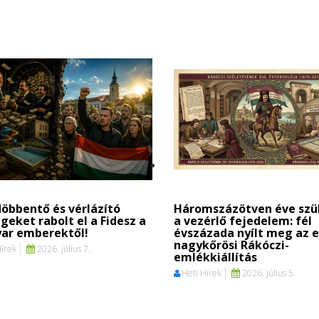
öbbentő és vérlázító
Háromszázötven éve szü
geket rabolt el a Fidesz a
a vezérlő fejedelem: fél
ar emberektől!
évszázada nyílt meg az e
nagykőrösi Rákóczi-
Hírek
2026. július 7.
emlékkiállítás
Heti Hírek
2026. július 5.