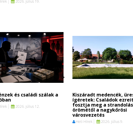
Hírek
2026. július 19.
nzek és családi szálak a
Kiszáradt medencék, üre
ióban
ígéretek: Családok ezrei
fosztja meg a strandolás
Hírek
2026. július 12.
örömétől a nagykőrösi
városvezetés
Heti Hírek
2026. július 9.