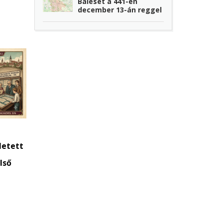
Baleset a 441-en
december 13-án reggel
letett
lső