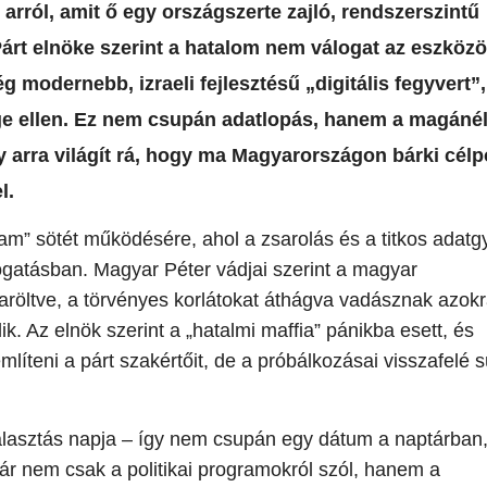
 arról, amit ő egy országszerte zajló, rendszerszintű
 Párt elnöke szerint a hatalom nem válogat az eszköz
modernebb, izraeli fejlesztésű „digitális fegyvert”,
ége ellen. Ez nem csupán adatlopás, hanem a magánél
y arra világít rá, hogy ma Magyarországon bárki célp
l.
llam” sötét működésére, ahol a zsarolás és a titkos adatg
togatásban. Magyar Péter vádjai szerint a magyar
karöltve, a törvényes korlátokat áthágva vadásznak azok
ik. Az elnök szerint a „hatalmi maffia” pánikba esett, és
líteni a párt szakértőit, de a próbálkozásai visszafelé s
választás napja – így nem csupán egy dátum a naptárban
ár nem csak a politikai programokról szól, hanem a