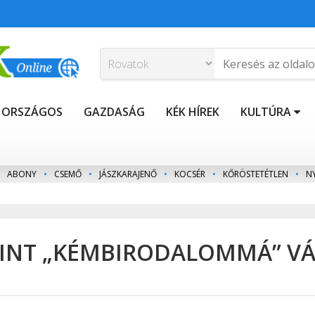
ORSZÁGOS
GAZDASÁG
KÉK HÍREK
KULTÚRA
ABONY
•
CSEMŐ
•
JÁSZKARAJENŐ
•
KOCSÉR
•
KŐRÖSTETÉTLEN
•
N
RINT „KÉMBIRODALOMMÁ” VÁ