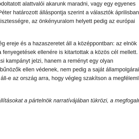
doltatott alattvalói akarunk maradni, vagy egy egyenes
er határozott álláspontja szerint a választók áprilisban
isztességre, az önkényuralom helyett pedig az európai
g ereje és a hazaszeretet áll a középpontban: az elnök
 fenyegetések ellenére is kitartottak a közös cél mellett.
si kampányt jelzi, hanem a reményt egy olyan
 bűnözők ellen védenek, nem pedig a saját állampolgárai
 áll-e az ország arra, hogy végleg szakítson a megféleml
lításokat a pártelnök narratívájában tükrözi, a megfoga