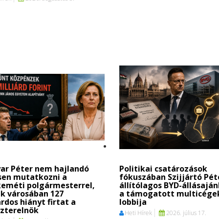
ar Péter nem hajlandó
Politikai csatározások
sen mutatkozni a
fókuszában Szijjártó Pét
keméti polgármesterrel,
állítólagos BYD-állásaján
k városában 127
a támogatott multicége
árdos hiányt firtat a
lobbija
szterelnök
Heti Hírek
2026. július 17.