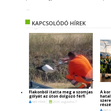
KAPCSOLÓDÓ HÍREK
Flakonból itatta meg a szomjas
A kor
gólyát az úton dolgozó férfi
hata
szere
Heti Hírek
2026. augusztus 7.
részé
Heti 