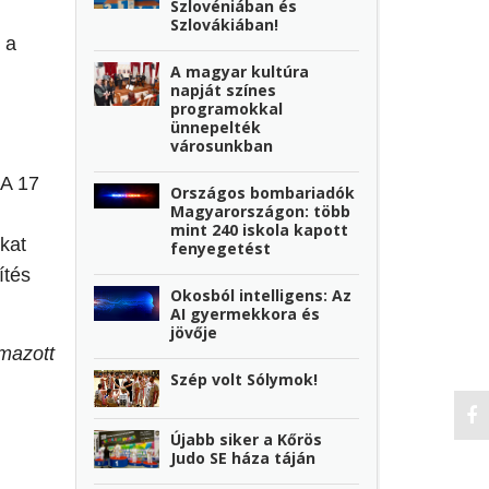
Szlovéniában és
Szlovákiában!
 a
A magyar kultúra
napját színes
programokkal
ünnepelték
városunkban
 A 17
Országos bombariadók
Magyarországon: több
mint 240 iskola kapott
kat
fenyegetést
ítés
Okosból intelligens: Az
AI gyermekkora és
jövője
lmazott
Szép volt Sólymok!
Újabb siker a Kőrös
Judo SE háza táján