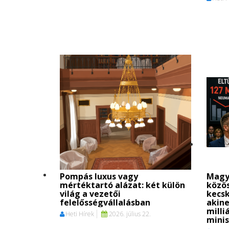
Pompás luxus vagy
Magy
mértéktartó alázat: két külön
közö
világ a vezetői
kecs
felelősségvállalásban
akine
milli
Heti Hírek
2026. július 22.
mini