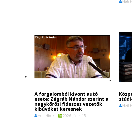
Heti 
A forgalomból kivont autó
Közpé
esete: Zágráb Nándor szerint a
stúd
nagykőrösi fideszes vezetők
Heti 
kibúvókat keresnek
Heti Hírek
2026. július 15.