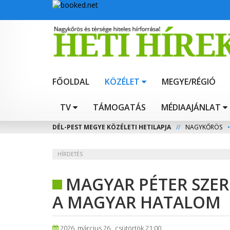
FŐOLDAL
KÖZÉLET
MEGYE/RÉGIÓ
TV
TÁMOGATÁS
MÉDIAAJÁNLAT
DÉL-PEST MEGYE KÖZÉLETI HETILAPJA
//
NAGYKŐRÖS
•
HÍRDETÉS
MAGYAR PÉTER SZE
A MAGYAR HATALOM
2026. március 26., csütörtök 21:00