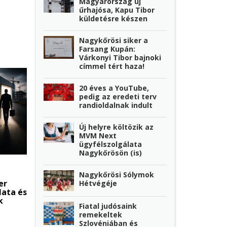
Magyarország új
űrhajósa, Kapu Tibor
küldetésre készen
Nagykőrösi siker a
Farsang Kupán:
Várkonyi Tibor bajnoki
címmel tért haza!
20 éves a YouTube,
pedig az eredeti terv
randioldalnak indult
Új helyre költözik az
MVM Next
ügyfélszolgálata
Nagykőrösön (is)
Nagykőrösi Sólymok
er
Hétvégéje
lata és
k
Fiatal judósaink
remekeltek
Szlovéniában és