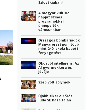
Szlovákiában!
A magyar kultúra
napját színes
programokkal
ünnepelték
városunkban
Országos bombariadók
Magyarországon: több
mint 240 iskola kapott
fenyegetést
Okosból intelligens: Az
AI gyermekkora és
jövője
s
t
Szép volt Sólymok!
Újabb siker a Kőrös
Judo SE háza táján