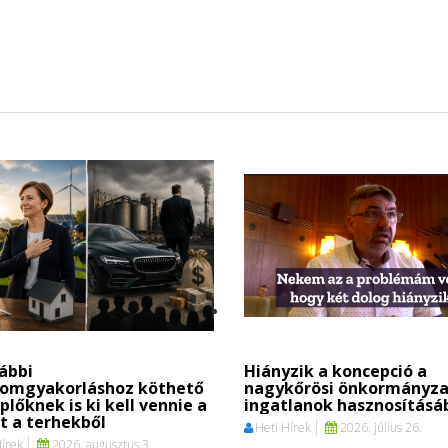
ábbi
Hiányzik a koncepció a
lomgyakorláshoz köthető
nagykőrösi önkormányza
plőknek is ki kell vennie a
ingatlanok hasznosításá
t a terhekből
Heti Hírek
2026. július 26.
Hírek
2026. augusztus 3.