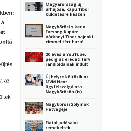
Magyarország új
űrhajósa, Kapu Tibor
ökben:
küldetésre készen
 a
Nagykőrösi siker a
Farsang Kupán:
et
Várkonyi Tibor bajnoki
címmel tért haza!
onttá
20 éves a YouTube,
pedig az eredeti terv
randioldalnak indult
yűjtés
Új helyre költözik az
ra az
MVM Next
ügyfélszolgálata
Nagykőrösön (is)
ültek
Nagykőrösi Sólymok
Hétvégéje
,
Fiatal judósaink
remekeltek