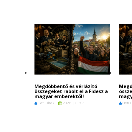
Megdöbbentő és vérlázító
Megd
összegeket rabolt el a Fidesz a
össze
magyar emberektől!
magy
Heti Hírek
2026. július 7.
Heti 