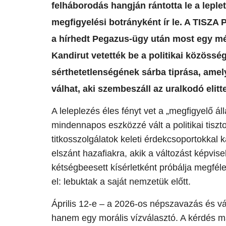
felháborodás hangján rántotta le a leplet
megfigyelési botrányként ír le. A TISZA
a hírhedt Pegazus-ügy után most egy még 
Kandirut vetették be a politikai közöss
sérthetetlenségének sárba tiprása, amel
válhat, aki szembeszáll az uralkodó elitte
A leleplezés éles fényt vet a „megfigyelő á
mindennapos eszközzé vált a politikai tisz
titkosszolgálatok keleti érdekcsoportokkal 
elszánt hazafiakra, akik a változást képvisel
kétségbeesett kísérletként próbálja megfélem
el: lebuktak a saját nemzetük előtt.
​Április 12-e – a 2026-os népszavazás és 
hanem egy morális vízválasztó. A kérdés m