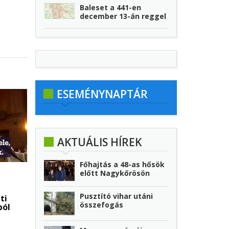
Baleset a 441-en
december 13-án reggel
ESEMÉNYNAPTÁR
AKTUÁLIS HÍREK
Főhajtás a 48-as hősök
előtt Nagykőrösön
Pusztító vihar utáni
ti
összefogás
ból