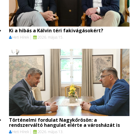
Ki a hibás a Kálvin téri fakivágásokért?
Heti Hírek
2026. május 15.
Történelmi fordulat Nagykőrösön: a
rendszerváltó hangulat elérte a városházát is
Heti Hírek
2026. május 13.