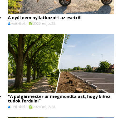
A nyúl nem nyilatkozott az esetről
Heti Hírek
2026. május 23.
"A polgármester úr megmondta azt, hogy kihez
tudok fordulni"
Heti Hírek
2026. május 20.