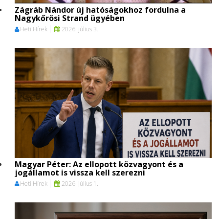
Zágráb Nándor új hatóságokhoz fordulna a
Nagykőrösi Strand ügyében
Heti Hírek
2026. július 3.
Magyar Péter: Az ellopott közvagyont és a
jogállamot is vissza kell szerezni
Heti Hírek
2026. július 1.