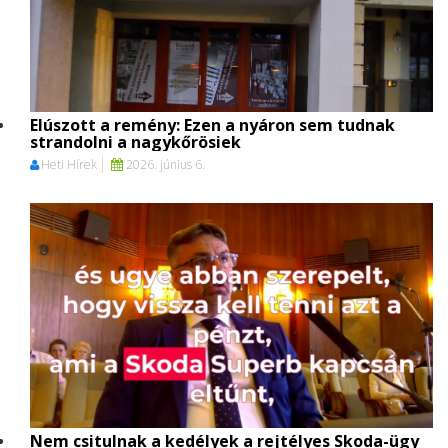
Elúszott a remény: Ezen a nyáron sem tudnak
strandolni a nagykőrösiek
Heti Hírek
2026. június 6.
Nem csitulnak a kedélyek a rejtélyes Skoda-ügy