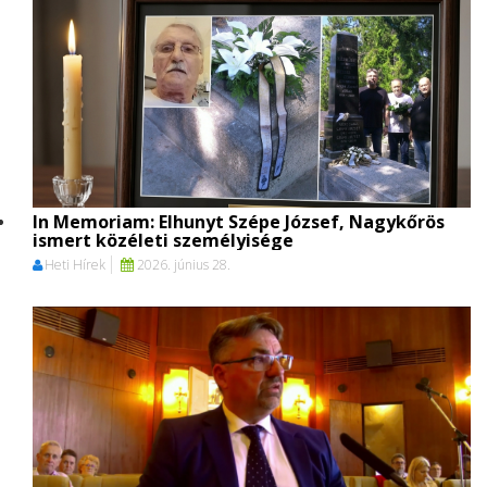
In Memoriam: Elhunyt Szépe József, Nagykőrös
ismert közéleti személyisége
Heti Hírek
2026. június 28.