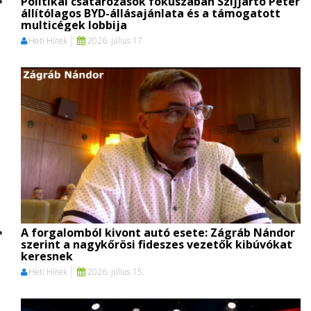
Politikai csatározások fókuszában Szijjártó Péter
állítólagos BYD-állásajánlata és a támogatott
multicégek lobbija
Heti Hírek
2026. július 17.
A forgalomból kivont autó esete: Zágráb Nándor
szerint a nagykőrösi fideszes vezetők kibúvókat
keresnek
Heti Hírek
2026. július 15.