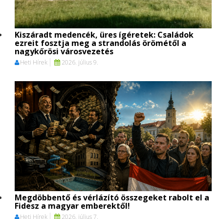
Kiszáradt medencék, üres ígéretek: Családok
ezreit fosztja meg a strandolás örömétől a
nagykőrösi városvezetés
Heti Hírek
2026. július 9.
Megdöbbentő és vérlázító összegeket rabolt el a
Fidesz a magyar emberektől!
Heti Hírek
2026. július 7.