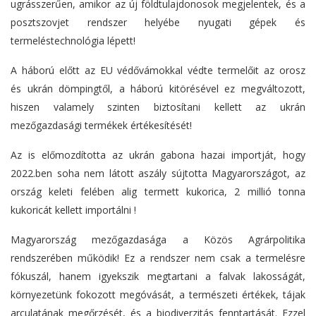
ugrásszerűen, amikor az új földtulajdonosok megjelentek, és a
posztszovjet rendszer helyébe nyugati gépek és
termeléstechnológia lépett!
A háború előtt az EU védővámokkal védte termelőit az orosz
és ukrán dömpingtől, a háború kitörésével ez megváltozott,
hiszen valamely szinten biztosítani kellett az ukrán
mezőgazdasági termékek értékesítését!
Az is előmozdította az ukrán gabona hazai importját, hogy
2022.ben soha nem látott aszály sújtotta Magyarországot, az
ország keleti felében alig termett kukorica, 2 millió tonna
kukoricát kellett importálni !
Magyarország mezőgazdasága a Közös Agrárpolitika
rendszerében működik! Ez a rendszer nem csak a termelésre
fókuszál, hanem igyekszik megtartani a falvak lakosságát,
környezetünk fokozott megóvását, a természeti értékek, tájak
arculatának megőrzését, és a biodiverzitás fenntartását. Ezzel