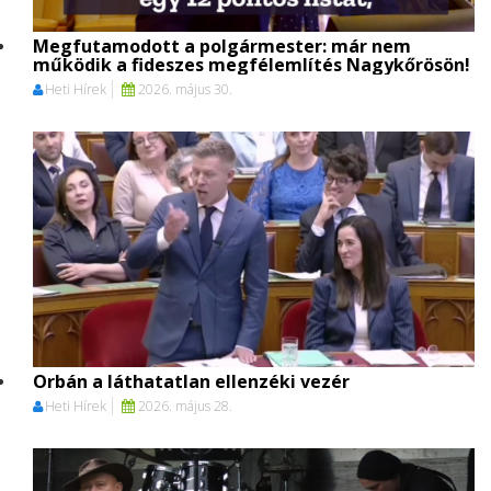
Megfutamodott a polgármester: már nem
működik a fideszes megfélemlítés Nagykőrösön!
Heti Hírek
2026. május 30.
Orbán a láthatatlan ellenzéki vezér
Heti Hírek
2026. május 28.