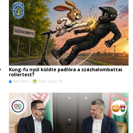
Kung-fu nyúl küldte padlóra a százhalombattai
rollertest?
Heti Hírek
2026. május 18.