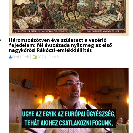
Háromszázötven éve született a vezérlő
fejedelem: fél évszázada nyílt meg az első
nagykőrösi Rákóczi-emlékkiállítás
Heti Hírek
2026. július 5.