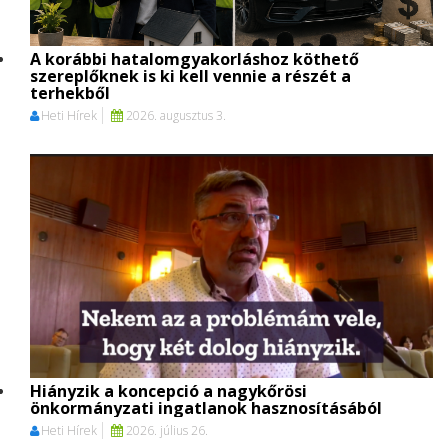
A korábbi hatalomgyakorláshoz köthető
szereplőknek is ki kell vennie a részét a
terhekből
Heti Hírek
2026. augusztus 3.
Hiányzik a koncepció a nagykőrösi
önkormányzati ingatlanok hasznosításából
Heti Hírek
2026. július 26.