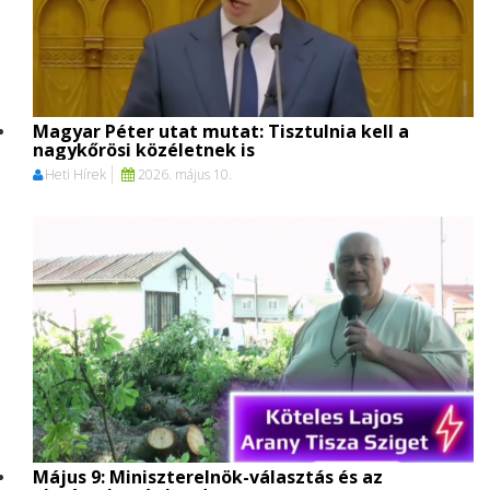
Magyar Péter utat mutat: Tisztulnia kell a
nagykőrösi közéletnek is
Heti Hírek
2026. május 10.
Május 9: Miniszterelnök-választás és az