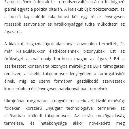
Szinte elsőnek áldozták fel a rendszerváltás után a feldolgozó
iparral együtt a politika oltárán. A kialakult új birtokszerkezet, és
a hozzá kapcsolódó tulajdonosi kör egy része lényegesen
rosszabb színvonalon és hatékonysággal tudta működtetni az
ágazatot.
A kialakult kisgazdaságok alacsony színvonalon termeltek, és
már kialakulásukkor életképtelennek bizonyultak. Ezt az
örökséget a mai napig hordozza magán az ágazat! Ezt a
szerkezetet konzerválta bizonyos mértékig az EU-s támogatási
rendszer, a kisebb tulajdonosok lényegében a támogatásból
élnek, míg az üzemi formában gazdálkodó szervezetek
korszerűbben és lényegesen hatékonyabban termelnek.
Ukrajnában megmaradt a nagyüzemi szerkezet, kiváló minőségi
földeken, korszerű „nyugati” technológiával termelnek az
elsősorban külföldi tulajdonosok. Az ukrán mezőgazdaság
termelése, és hatékonysága akkor növekedett meg