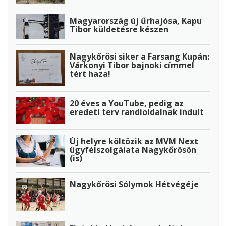
Magyarország új űrhajósa, Kapu
Tibor küldetésre készen
Nagykőrösi siker a Farsang Kupán:
Várkonyi Tibor bajnoki címmel
tért haza!
20 éves a YouTube, pedig az
eredeti terv randioldalnak indult
Új helyre költözik az MVM Next
ügyfélszolgálata Nagykőrösön
(is)
Nagykőrösi Sólymok Hétvégéje