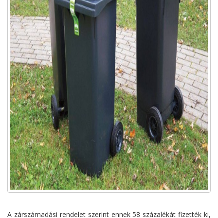
A zárszámadási rendelet szerint ennek 58 százalékát fizették ki,