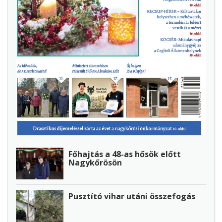
Főhajtás a 48-as hősök előtt
Nagykőrösön
Pusztító vihar utáni összefogás