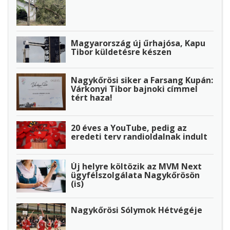
Magyarország új űrhajósa, Kapu
Tibor küldetésre készen
Nagykőrösi siker a Farsang Kupán:
Várkonyi Tibor bajnoki címmel
tért haza!
20 éves a YouTube, pedig az
eredeti terv randioldalnak indult
Új helyre költözik az MVM Next
ügyfélszolgálata Nagykőrösön
(is)
Nagykőrösi Sólymok Hétvégéje