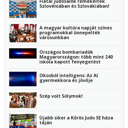
Fiatal judósaink remekeltek
Szlovéniában és Szlovákiában!
A magyar kultúra napját színes
programokkal ünnepelték
városunkban
Országos bombariadók
Magyarországon: több mint 240
iskola kapott fenyegetést
Okosból intelligens: Az AI
gyermekkora és jövője
Szép volt Sólymok!
Újabb siker a Kőrös Judo SE háza
táján