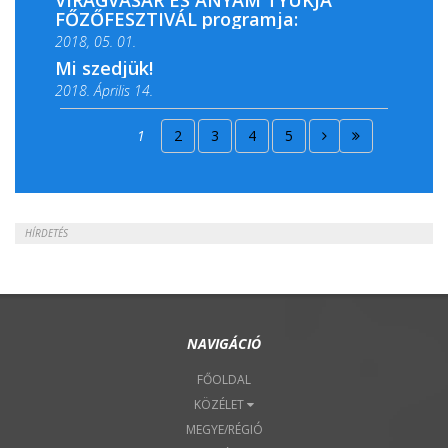
VIRÁGVÁSÁR ÉS ANYÁM TYÚKJA
FŐZŐFESZTIVÁL programja:
2018, 05. 01.
Mi szedjük!
2018. Április 14.
2018. Április 15.
1
2
3
4
5
2018. Április 22.
HÍRDETÉS
NAVIGÁCIÓ
FŐOLDAL
KÖZÉLET
MEGYE/RÉGIÓ