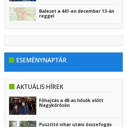
Baleset a 441-en december 13-án
reggel
ESEMÉNYNAPTÁR
AKTUÁLIS HÍREK
Főhajtás a 48-as hősök előtt
Nagykőrösön
Pusztító vihar utáni összefogás