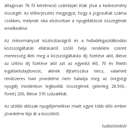
átlagosan 76 fő kérelmező számláján írták jóvá a kedvezmény
összegét. Az előterjesztés megjegyzi, hogy a jogosultak száma
csökken, melynek oka elsősorban a nyugellátások összegének
emelkedése.
Az önkormányzat köztisztaságról és a hulladékgazdálkodási
közszolgáltatás ellátásáról szóló helyi rendelete szerint
mentesség illeti meg a közszolgáltatási díj fizetése alól, illetve
az ürítési díj fizetése alól azt az egyedül élő, 70 év feletti
ingatlantulajdonost, akinek díjtartozása nincs, valamint
rendszeres havi jövedelme nem haladja meg az öregségi
nyugdíj mindenkori legkisebb összegének (jelenleg 28.500,-
forint) 200, illetve 370 százalékát.
Az utóbbi időszak nyugdíjemelései miatt egyre több idős ember
jövedelme lépi át a küszöböt.
tudósítónktól