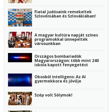
Fiatal judósaink remekeltek
Szlovéniában és Szlovákiában!
A magyar kultúra napját színes
programokkal ünnepelték
városunkban
Országos bombariadók
Magyarországon: több mint 240
iskola kapott fenyegetést
Okosból intelligens: Az AI
gyermekkora és jövője
Szép volt Sólymok!