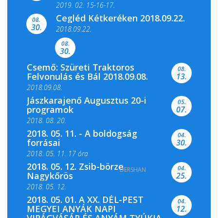
2019. 02. 15-16-17.
Cegléd Kétkeréken 2018.09.22.
08.
Színes és tartalmas programokkal várja a
30.
2018.09.22.
Csemői Községi Könyvtár és...
08.
30.
Csemő: Szüreti Traktoros
08.
Felvonulás és Bál 2018.09.08.
13.
2018.09.08.
Jászkarajenő Augusztus 20-i
05.
programok
07.
2018. 08. 20.
2018. 05. 11. - A boldogság
04.
forrásai
30.
2018. 05. 11. 17 óra
2018. 05. 12. Zsib-börze
04.
DERSHAN
2018. 05. 11. 19 óra
Nagykőrös
25.
2018. 05. 12.
2018. 05. 01. A XX. DÉL-PEST
04.
MEGYEI ANYÁK NAPI
12.