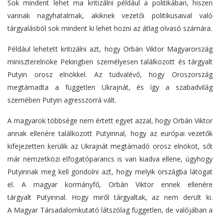
Sok mindent lehet ma kritizálni például a politikában, hiszen
vannak nagyhatalmak, akiknek vezetői politikusaival való
tárgyalásból sok mindent ki lehet hozni az átlag olvasó számára.
Például lehetett kritizálni azt, hogy Orbán Viktor Magyarország
miniszterelnöke Pekingben személyesen találkozott és tárgyalt
Putyin orosz elnökkel. Az tudvalévő, hogy Oroszország
megtámadta a független Ukrajnát, és így a szabadvilág
szemében Putyin agresszorrá vált.
A magyarok többsége nem értett egyet azzal, hogy Orbán Viktor
annak ellenére találkozott Putyinnal, hogy az európai vezetők
kifejezetten kerülik az Ukrajnát megtámadó orosz elnököt, sőt
már nemzetközi elfogatóparancs is van kiadva ellene, úgyhogy
Putyinnak meg kell gondolni azt, hogy melyik országba látogat
el. A magyar kormányfő, Orbán Viktor ennek ellenére
tárgyalt Putyinnal. Hogy miről tárgyaltak, az nem derült ki.
A Magyar Társadalomkutató látszólag független, de valójában a