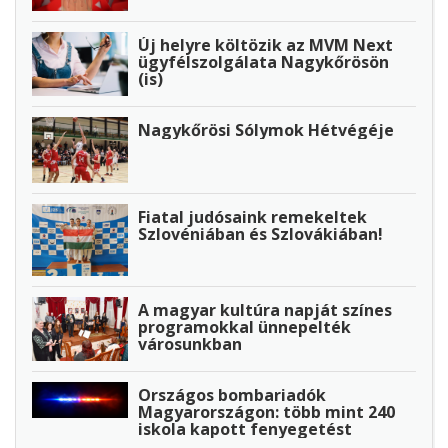
Új helyre költözik az MVM Next
ügyfélszolgálata Nagykőrösön
(is)
Nagykőrösi Sólymok Hétvégéje
Fiatal judósaink remekeltek
Szlovéniában és Szlovákiában!
A magyar kultúra napját színes
programokkal ünnepelték
városunkban
Országos bombariadók
Magyarországon: több mint 240
iskola kapott fenyegetést