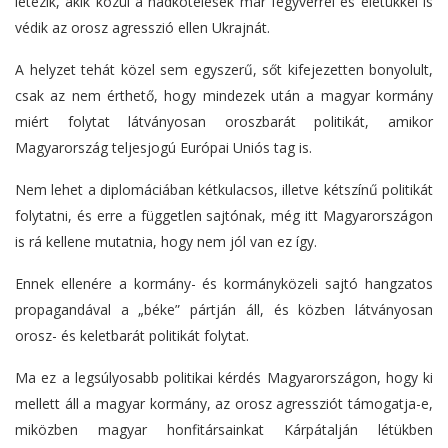
létezik, akik közül a hadkötelesek már fegyverrel és életükkel is
védik az orosz agresszió ellen Ukrajnát.
A helyzet tehát közel sem egyszerű, sőt kifejezetten bonyolult,
csak az nem érthető, hogy mindezek után a magyar kormány
miért folytat látványosan oroszbarát politikát, amikor
Magyarország teljesjogú Európai Uniós tag is.
Nem lehet a diplomáciában kétkulacsos, illetve kétszínű politikát
folytatni, és erre a független sajtónak, még itt Magyarországon
is rá kellene mutatnia, hogy nem jól van ez így.
Ennek ellenére a kormány- és kormányközeli sajtó hangzatos
propagandával a „béke” pártján áll, és közben látványosan
orosz- és keletbarát politikát folytat.
Ma ez a legsúlyosabb politikai kérdés Magyarországon, hogy ki
mellett áll a magyar kormány, az orosz agressziót támogatja-e,
miközben magyar honfitársainkat Kárpátalján létükben