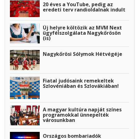
20 éves a YouTube, pedig az
eredeti terv randioldalnak indult
Új helyre költözik az MVM Next
ügyfélszolgálata Nagykőrösön
(is)
Nagykőrösi Sólymok Hétvégéje
Fiatal judósaink remekeltek
Szlovéniában és Szlovákiában!
A magyar kultúra napját színes
programokkal ünnepelték
városunkban
Országos bombariadók