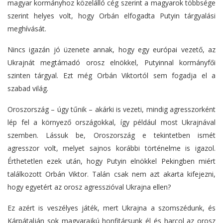
magyar kormányhoz közelálló cég szerint a magyarok többsége
szerint helyes volt, hogy Orbán elfogadta Putyin tárgyalási
meghívását.
Nincs igazán jó üzenete annak, hogy egy európai vezető, az
Ukrajnát megtámadó orosz elnökkel, Putyinnal kormányfői
szinten tárgyal. Ezt még Orbán Viktortól sem fogadja el a
szabad világ.
Oroszország – úgy tűnik – akárki is vezeti, mindig agresszorként
lép fel a környező országokkal, így például most Ukrajnával
szemben. Lássuk be, Oroszország e tekintetben ismét
agresszor volt, melyet sajnos korábbi történelme is igazol.
Érthetetlen ezek után, hogy Putyin elnökkel Pekingben miért
találkozott Orbán Viktor. Talán csak nem azt akarta kifejezni,
hogy egyetért az orosz agresszióval Ukrajna ellen?
Ez azért is veszélyes játék, mert Ukrajna a szomszédunk, és
Kárpátalján sok magyarajkú honfitársunk él és harcol az orosz