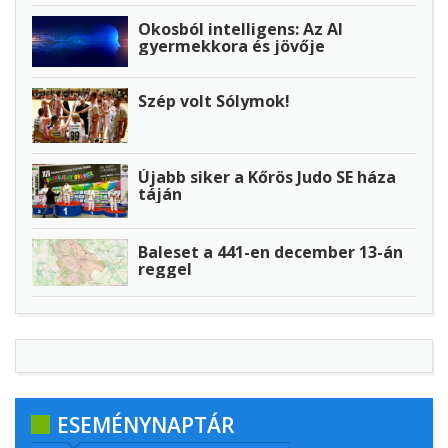
Okosból intelligens: Az AI
gyermekkora és jövője
Szép volt Sólymok!
Újabb siker a Kőrös Judo SE háza
táján
Baleset a 441-en december 13-án
reggel
ESEMÉNYNAPTÁR