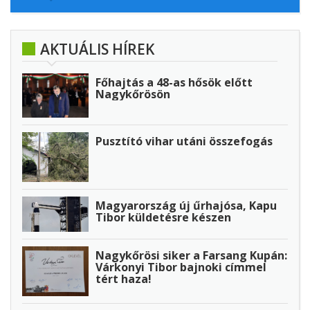
AKTUÁLIS HÍREK
Főhajtás a 48-as hősök előtt
Nagykőrösön
Pusztító vihar utáni összefogás
Magyarország új űrhajósa, Kapu
Tibor küldetésre készen
Nagykőrösi siker a Farsang Kupán:
Várkonyi Tibor bajnoki címmel
tért haza!