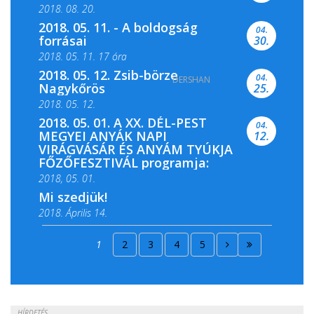
2018. 08. 20.
2018. 05. 11. - A boldogság
04.
forrásai
30.
2018. 05. 11. 17 óra
2018. 05. 12. Zsib-börze
04.
DERSHAN
2018. 05. 11. 19 óra
Nagykőrös
25.
2018. 05. 12.
2018. 05. 01. A XX. DÉL-PEST
04.
MEGYEI ANYÁK NAPI
12.
VIRÁGVÁSÁR ÉS ANYÁM TYÚKJA
FŐZŐFESZTIVÁL programja:
2018, 05. 01.
Mi szedjük!
2018. Április 14.
2018. Április 15.
1
2
3
4
5
2018. Április 22.
HÍRDETÉS