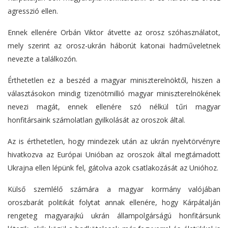
agresszió ellen.
Ennek ellenére Orbán Viktor átvette az orosz szóhasználatot,
mely szerint az orosz-ukrán háborút katonai hadműveletnek
nevezte a találkozón.
Érthetetlen ez a beszéd a magyar miniszterelnöktől, hiszen a
választásokon mindig tizenötmillió magyar miniszterelnökének
nevezi magát, ennek ellenére szó nélkül tűri magyar
honfitársaink számolatlan gyilkolását az oroszok által.
Az is érthetetlen, hogy mindezek után az ukrán nyelvtörvényre
hivatkozva az Európai Unióban az oroszok által megtámadott
Ukrajna ellen lépünk fel, gátolva azok csatlakozását az Unióhoz.
Külső szemlélő számára a magyar kormány valójában
oroszbarát politikát folytat annak ellenére, hogy Kárpátalján
rengeteg magyarajkú ukrán állampolgárságú honfitársunk