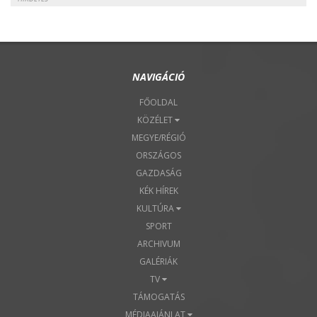
NAVIGÁCIÓ
FŐOLDAL
KÖZÉLET
MEGYE/RÉGIÓ
ORSZÁGOS
GAZDASÁG
KÉK HÍREK
KULTÚRA
SPORT
ARCHIVUM
GALÉRIÁK
TV
TÁMOGATÁS
MÉDIAAJÁNLAT