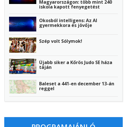
Magyarországon: több mint 240
iskola kapott fenyegetést
Okosból intelligens: Az AI
gyermekkora és jövője
Szép volt Sólymok!
Újabb siker a Kőrös Judo SE háza
táján
Baleset a 441-en december 13-án
reggel
PROGRAMAJÁNLÓ