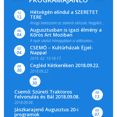
Hétvégén elindul a SZERETET
12.
TERE
12.
Ahogy beköszönt az adventi időszak, Nagykőrös
Augusztusban is igazi élmény a
ismét megtelik ünnepi fénnyel és közös...
08.
Kőrös Art Moziban
04.
A nyár utolsó hónapjában is változatos
CSEMŐ – Kultúrházak Éjjel-
filmkínálattal, családi...
02.
Nappal
04.
2019. 02. 15-16-17.
Cegléd Kétkeréken 2018.09.22.
08.
Színes és tartalmas programokkal várja a
30.
2018.09.22.
Csemői Községi Könyvtár és...
08.
30.
Csemő: Szüreti Traktoros
08.
Felvonulás és Bál 2018.09.08.
13.
2018.09.08.
Jászkarajenő Augusztus 20-i
05.
programok
07.