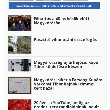
Főhajtás a 48-as hősök előtt
Nagykőrösön
Pusztító vihar utáni összefogás
Magyarország új űrhajósa, Kapu
Tibor küldetésre készen
Nagykőrösi siker a Farsang Kupán:
Várkonyi Tibor bajnoki címmel
tért haza!
20 éves a YouTube, pedig az
eredeti terv randioldalnak indult