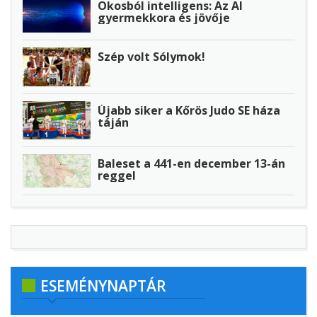
Okosból intelligens: Az AI
gyermekkora és jövője
Szép volt Sólymok!
Újabb siker a Kőrös Judo SE háza
táján
Baleset a 441-en december 13-án
reggel
ESEMÉNYNAPTÁR