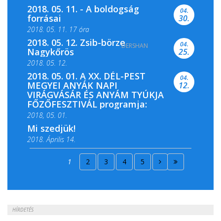
2018. 05. 11. - A boldogság
04.
forrásai
30.
2018. 05. 11. 17 óra
2018. 05. 12. Zsib-börze
04.
DERSHAN
2018. 05. 11. 19 óra
Nagykőrös
25.
2018. 05. 12.
2018. 05. 01. A XX. DÉL-PEST
04.
MEGYEI ANYÁK NAPI
12.
VIRÁGVÁSÁR ÉS ANYÁM TYÚKJA
FŐZŐFESZTIVÁL programja:
2018, 05. 01.
Mi szedjük!
2018. Április 14.
2018. Április 15.
1
2
3
4
5
2018. Április 22.
HÍRDETÉS