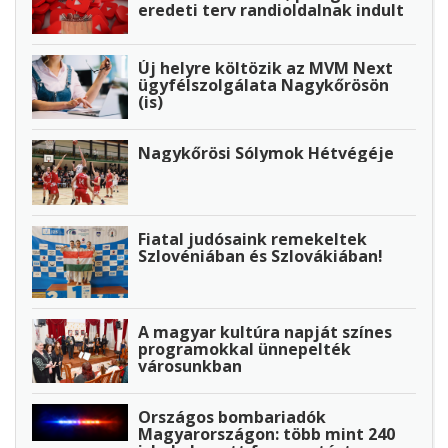
eredeti terv randioldalnak indult
Új helyre költözik az MVM Next
ügyfélszolgálata Nagykőrösön
(is)
Nagykőrösi Sólymok Hétvégéje
Fiatal judósaink remekeltek
Szlovéniában és Szlovákiában!
A magyar kultúra napját színes
programokkal ünnepelték
városunkban
Országos bombariadók
Magyarországon: több mint 240