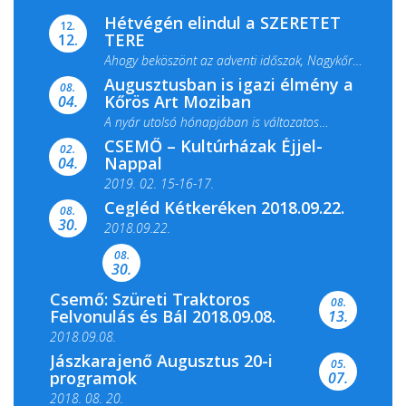
Hétvégén elindul a SZERETET
12.
TERE
12.
Ahogy beköszönt az adventi időszak, Nagykőrös
Augusztusban is igazi élmény a
ismét megtelik ünnepi fénnyel és közös...
08.
Kőrös Art Moziban
04.
A nyár utolsó hónapjában is változatos
CSEMŐ – Kultúrházak Éjjel-
filmkínálattal, családi...
02.
Nappal
04.
2019. 02. 15-16-17.
Cegléd Kétkeréken 2018.09.22.
08.
Színes és tartalmas programokkal várja a
30.
2018.09.22.
Csemői Községi Könyvtár és...
08.
30.
Csemő: Szüreti Traktoros
08.
Felvonulás és Bál 2018.09.08.
13.
2018.09.08.
Jászkarajenő Augusztus 20-i
05.
programok
07.
2018. 08. 20.