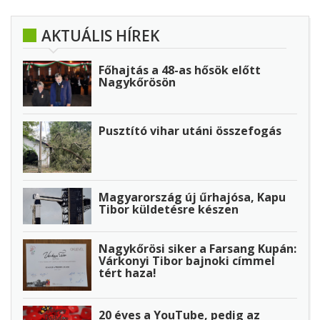
AKTUÁLIS HÍREK
Főhajtás a 48-as hősök előtt
Nagykőrösön
Pusztító vihar utáni összefogás
Magyarország új űrhajósa, Kapu
Tibor küldetésre készen
Nagykőrösi siker a Farsang Kupán:
Várkonyi Tibor bajnoki címmel
tért haza!
20 éves a YouTube, pedig az