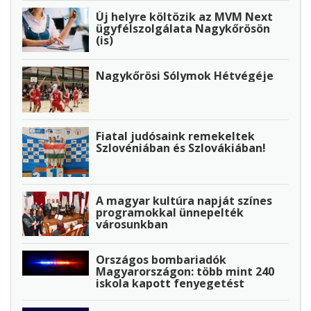
Új helyre költözik az MVM Next
ügyfélszolgálata Nagykőrösön
(is)
Nagykőrösi Sólymok Hétvégéje
Fiatal judósaink remekeltek
Szlovéniában és Szlovákiában!
A magyar kultúra napját színes
programokkal ünnepelték
városunkban
Országos bombariadók
Magyarországon: több mint 240
iskola kapott fenyegetést