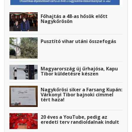
Főhajtás a 48-as hősök előtt
Nagykőrösön
Pusztító vihar utáni összefogás
Magyarország új űrhajósa, Kapu
Tibor küldetésre készen
Nagykőrösi siker a Farsang Kupán:
Várkonyi Tibor bajnoki címmel
tért haza!
20 éves a YouTube, pedig az
eredeti terv randioldalnak indult