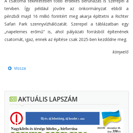
A csatorna tekintetében több érdekes beruházás is szerepel a
tervben. Így például jövőre az önkormányzat ebből a
pénzből majd 16 millió forintért meg akarja építtetni a Richter
Safari Park szennyvízhálózatát. Szerepel a táblázatban egy
„napelemes erőmű” is, ahol pályázati forrásból építenének
csatornát, igaz, ennek az építése csak 2025-ben kezdődne meg.
könyvelő
Vissza
AKTUÁLIS LAPSZÁM