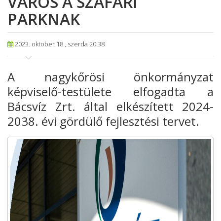
VÁROS A SZAFARI
PARKNAK
2023. oktober 18., szerda 20:38
A nagykőrösi önkormányzat
képviselő-testülete elfogadta a
Bácsvíz Zrt. által elkészített 2024-
2038. évi gördülő fejlesztési tervet.