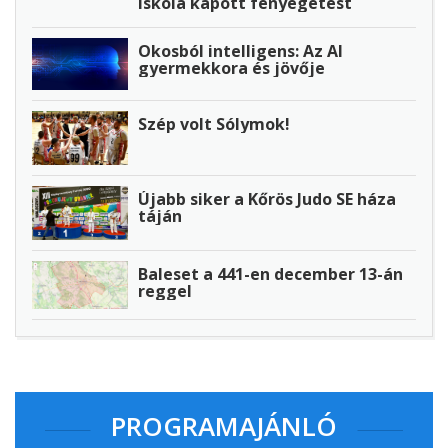
iskola kapott fenyegetést
Okosból intelligens: Az AI
gyermekkora és jövője
Szép volt Sólymok!
Újabb siker a Kőrös Judo SE háza
táján
Baleset a 441-en december 13-án
reggel
PROGRAMAJÁNLÓ