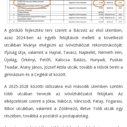
A gördülő fejlesztési terv szerint a Bácsvíz az első ütemben,
azaz 2024-ben az egyéb felújítások mellett a következő
utcákban kívánja elvégezni az ivóvízhálózat rekonstrukcióját:
Ifjúság útja, valamint a Hajnal, Tavasz, Napkelet, Németh Irén,
Újvilág, Örkényi, Petőfi, Kalocsa Balázs, Hunyadi, Puskás
Tivadar, Arany János, József Attila utcák, tovább a Hősök terén a
gimnázium és a Ceglédi út között.
A 2025-2028 közötti időszakra eső második ütemben szintén
több utcában tervezik az ivóvízhálózatot felújítani. Az
elképzelések szerint a Jókai, Rákóczi, Váncsodi, Patay, Fogarasi,
Bíbor utcákban, valamint a Zöldmező, illetve Toldi utcák egy
részében, továbbá a postától a postapalotáig.