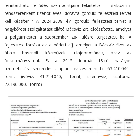
fenntartható fejlődés szempontjaira tekintettel – víziközmű-
rendszerenként tizenöt éves időtávra gördülő fejlesztési tervet
kell készíteni.” A 2024-2038. évi gördülő fejlesztési tervet a
nagykőrösi szolgáltatást ellátó Bácsvíz Zrt. elkészítette, amelyet
a polgármester a szeptember 28-i ülésre terjesztett be. A
fejlesztés forrása az a bérleti díj, amelyet a Bácsvíz fizet az
általa használt közművek tulajdonosának, azaz az
önkormányzatnak Ez a 2015. február 13-tól hatályos
üzemeltetési szerződés alapján összesen nettó 63.410.040,-
forint (ivóvíz: 41.214.040,- forint, szennyvíz, csatorna:
22.196.000,- forint).