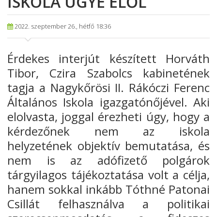
ISKOLA ÜGYE ELŐL
2022. szeptember 26., hétfő 18:36
Érdekes interjút készített Horváth
Tibor, Czira Szabolcs kabinetének
tagja a Nagykőrösi II. Rákóczi Ferenc
Általános Iskola igazgatónőjével. Aki
elolvasta, joggal érezheti úgy, hogy a
kérdezőnek nem az iskola
helyzetének objektív bemutatása, és
nem is az adófizető polgárok
tárgyilagos tájékoztatása volt a célja,
hanem sokkal inkább Tóthné Patonai
Csillát felhasználva a politikai