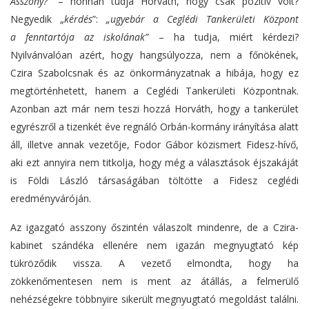
Asszony?”
– honnan tudja Horváth, hogy csak pozitív volt?
Negyedik „
kérdés
”:
„ugyebár a Ceglédi Tankerületi Központ
a fenntartója az iskolának”
– ha tudja, miért kérdezi?
Nyilvánvalóan azért, hogy hangsúlyozza, nem a főnökének,
Czira Szabolcsnak és az önkormányzatnak a hibája, hogy ez
megtörténhetett, hanem a Ceglédi Tankerületi Központnak.
Azonban azt már nem teszi hozzá Horváth, hogy a tankerület
egyrészről a tizenkét éve regnáló Orbán-kormány irányítása alatt
áll, illetve annak vezetője, Fodor Gábor közismert Fidesz-hívő,
aki ezt annyira nem titkolja, hogy még a választások éjszakáját
is Földi László társaságában töltötte a Fidesz ceglédi
eredményváróján.
Az igazgató asszony őszintén válaszolt mindenre, de a Czira-
kabinet szándéka ellenére nem igazán megnyugtató kép
tükröződik vissza. A vezető elmondta, hogy ha
zökkenőmentesen nem is ment az átállás, a felmerülő
nehézségekre többnyire sikerült megnyugtató megoldást találni.