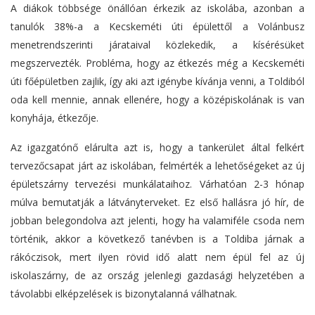
A diákok többsége önállóan érkezik az iskolába, azonban a
tanulók 38%-a a Kecskeméti úti épülettől a Volánbusz
menetrendszerinti járataival közlekedik, a kísérésüket
megszervezték. Probléma, hogy az étkezés még a Kecskeméti
úti főépületben zajlik, így aki azt igénybe kívánja venni, a Toldiból
oda kell mennie, annak ellenére, hogy a középiskolának is van
konyhája, étkezője.
Az igazgatónő elárulta azt is, hogy a tankerület által felkért
tervezőcsapat járt az iskolában, felmérték a lehetőségeket az új
épületszárny tervezési munkálataihoz. Várhatóan 2-3 hónap
múlva bemutatják a látványterveket. Ez első hallásra jó hír, de
jobban belegondolva azt jelenti, hogy ha valamiféle csoda nem
történik, akkor a következő tanévben is a Toldiba járnak a
rákóczisok, mert ilyen rövid idő alatt nem épül fel az új
iskolaszárny, de az ország jelenlegi gazdasági helyzetében a
távolabbi elképzelések is bizonytalanná válhatnak.