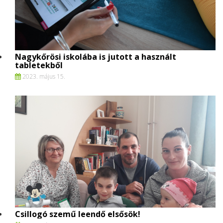
Nagykőrösi iskolába is jutott a használt
tabletekből
2023. május 15.
Csillogó szemű leendő elsősök!