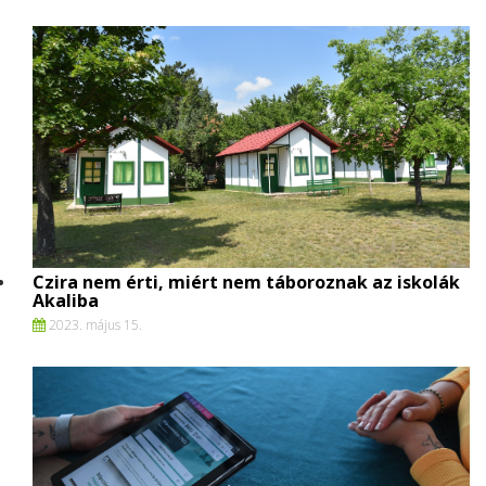
Czira nem érti, miért nem táboroznak az iskolák
Akaliba
2023. május 15.