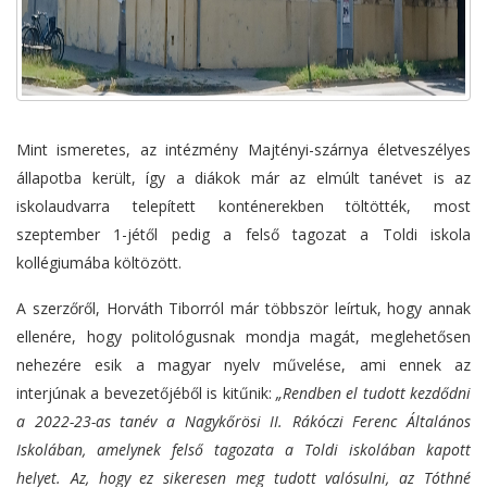
Mint ismeretes, az intézmény Majtényi-szárnya életveszélyes
állapotba került, így a diákok már az elmúlt tanévet is az
iskolaudvarra telepített konténerekben töltötték, most
szeptember 1-jétől pedig a felső tagozat a Toldi iskola
kollégiumába költözött.
A szerzőről, Horváth Tiborról már többször leírtuk, hogy annak
ellenére, hogy politológusnak mondja magát, meglehetősen
nehezére esik a magyar nyelv művelése, ami ennek az
interjúnak a bevezetőjéből is kitűnik:
„Rendben el tudott kezdődni
a 2022-23-as tanév a Nagykőrösi II. Rákóczi Ferenc Általános
Iskolában, amelynek felső tagozata a Toldi iskolában kapott
helyet. Az, hogy ez sikeresen meg tudott valósulni, az Tóthné