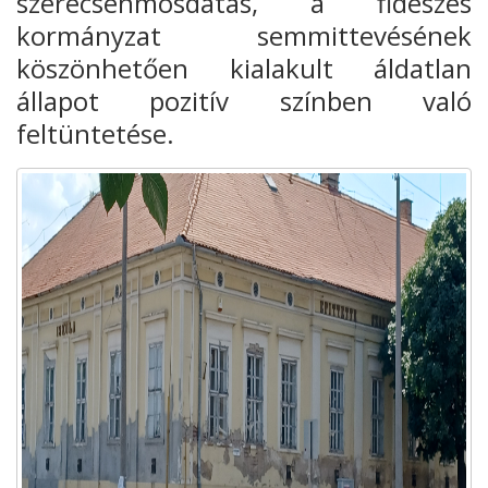
szerecsenmosdatás, a fideszes
kormányzat semmittevésének
köszönhetően kialakult áldatlan
állapot pozitív színben való
feltüntetése.