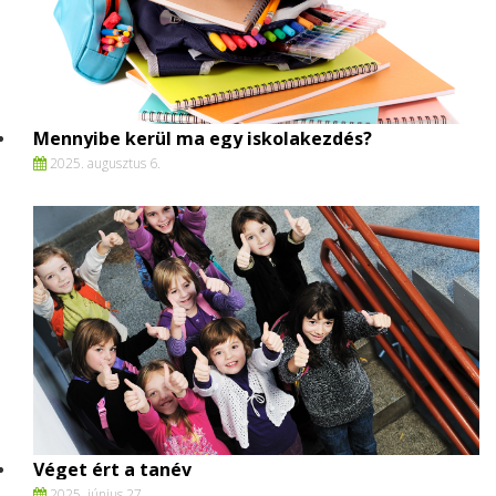
Mennyibe kerül ma egy iskolakezdés?
2025. augusztus 6.
Véget ért a tanév
2025. június 27.