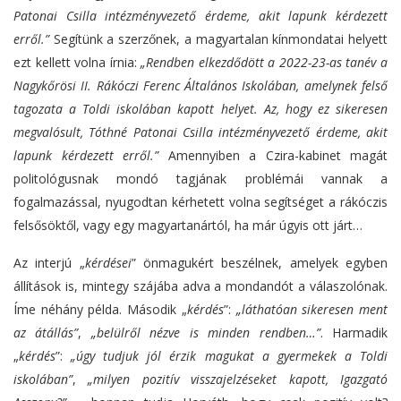
Patonai Csilla intézményvezető érdeme, akit lapunk kérdezett
erről.”
Segítünk a szerzőnek, a magyartalan kínmondatai helyett
ezt kellett volna írnia:
„Rendben elkezdődött a 2022-23-as tanév a
Nagykőrösi II. Rákóczi Ferenc Általános Iskolában, amelynek felső
tagozata a Toldi iskolában kapott helyet. Az, hogy ez sikeresen
megvalósult, Tóthné Patonai Csilla intézményvezető érdeme, akit
lapunk kérdezett erről.”
Amennyiben a Czira-kabinet magát
politológusnak mondó tagjának problémái vannak a
fogalmazással, nyugodtan kérhetett volna segítséget a rákóczis
felsősöktől, vagy egy magyartanártól, ha már úgyis ott járt…
Az interjú „
kérdései
” önmagukért beszélnek, amelyek egyben
állítások is, mintegy szájába adva a mondandót a válaszolónak.
Íme néhány példa. Második „
kérdés
”:
„láthatóan sikeresen ment
az átállás”
,
„belülről nézve is minden rendben…”
. Harmadik
„
kérdés
”:
„úgy tudjuk jól érzik magukat a gyermekek a Toldi
iskolában”
,
„milyen pozitív visszajelzéseket kapott, Igazgató