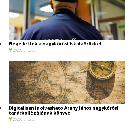
Elégedettek a nagykőrösi iskolaőrökkel
2023. július 23.
Digitálisan is olvasható Arany János nagykőrösi
tanárkollégájának könyve
2023. július 23.