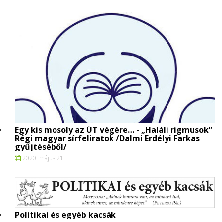
Egy kis mosoly az ÚT végére… - „Haláli rigmusok”
Régi magyar sírfeliratok /Dalmi Erdélyi Farkas
gyűjtéséből/
2020. május 21.
Politikai és egyéb kacsák