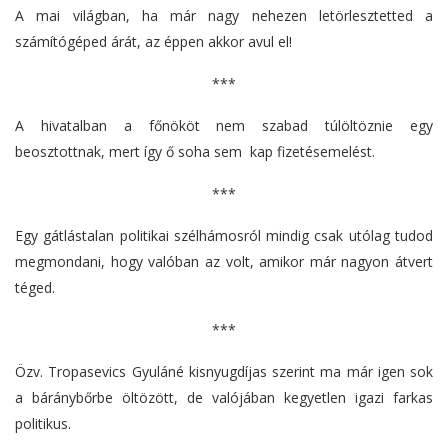
A mai világban, ha már nagy nehezen letörlesztetted a
számítógéped árát, az éppen akkor avul el!
***
A hivatalban a főnököt nem szabad túlöltöznie egy
beosztottnak, mert így ő soha sem kap fizetésemelést.
***
Egy gátlástalan politikai szélhámosról mindig csak utólag tudod
megmondani, hogy valóban az volt, amikor már nagyon átvert
téged.
***
Özv. Tropasevics Gyuláné kisnyugdíjas szerint ma már igen sok
a báránybőrbe öltözött, de valójában kegyetlen igazi farkas
politikus.