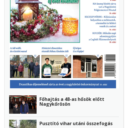
Főhajtás a 48-as hősök előtt
Nagykőrösön
Pusztító vihar utáni összefogás