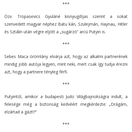
***
Özv. Tropasevics Gyuláné kisnyugdíjas szerint a sokat
szenvedett magyar néphez Batu kán, Szulejmán, Haynau, Hitler
és Sztálin után végre eljött a „sugárzó” arcú Putyin is.
***
Sebes Maca örömlány elvárja azt, hogy az alkalmi partnerének
mindig jobb autója legyen, mint neki, mert csak így tudja érezni
azt, hogy a partnere tényleg férfi.
***
Putyintól, amikor a budapesti Judo Világbajnokságra indult, a
felesége még a biztonság kedvéért megkérdezte: „Drágám,
elzártad a gázt!?”
***