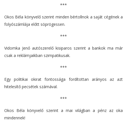
***
Okos Béla könyvelő szerint minden bértollnok a saját cégének a
folyószámlája előtt söprögessen.
***
Vidomka Jenő autószerelő kisiparos szerint a bankok ma már
csak a reklámjaikban szimpatikusak.
***
Egy politikai okirat fontossága fordítottan arányos az azt
hitelesítő pecsétek számával.
***
Okos Béla könyvelő szerint a mai világban a pénz az oka
mindennek!