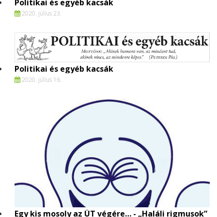
Politikai és egyéb kacsák
2020. július 23.
Politikai és egyéb kacsák
2020. július 16.
Egy kis mosoly az ÚT végére… - „Haláli rigmusok”