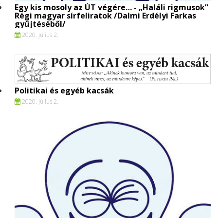
Egy kis mosoly az ÚT végére… - „Haláli rigmusok”
Régi magyar sírfeliratok /Dalmi Erdélyi Farkas
gyűjtéséből/
2020. július 2.
Politikai és egyéb kacsák
2020. július 2.