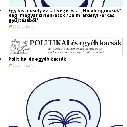
Egy kis mosoly az ÚT végére… - „Haláli rigmusok”
Régi magyar sírfeliratok /Dalmi Erdélyi Farkas
gyűjtéséből/
2020. július 1.
Politikai és egyéb kacsák
2020. július 1.