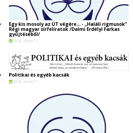
Egy kis mosoly az ÚT végére… - „Haláli rigmusok”
Régi magyar sírfeliratok /Dalmi Erdélyi Farkas
gyűjtéséből/
2020. június 11.
Politikai és egyéb kacsák
2020. június 11.