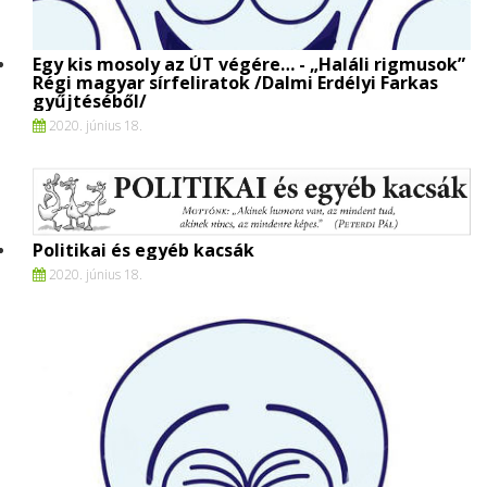
Egy kis mosoly az ÚT végére… - „Haláli rigmusok”
Régi magyar sírfeliratok /Dalmi Erdélyi Farkas
gyűjtéséből/
2020. június 18.
Politikai és egyéb kacsák
2020. június 18.