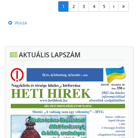
1
2
3
4
5
Vissza
AKTUÁLIS LAPSZÁM