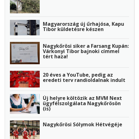
Magyarország új űrhajósa, Kapu
Tibor küldetésre készen
Nagykőrösi siker a Farsang Kupán:
Várkonyi Tibor bajnoki címmel
tért haza!
20 éves a YouTube, pedig az
eredeti terv randioldalnak indult
Új helyre költözik az MVM Next
ügyfélszolgálata Nagykőrösön
(is)
Nagykőrösi Sólymok Hétvégéje