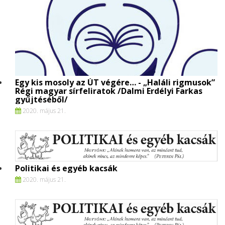
Egy kis mosoly az ÚT végére… - „Haláli rigmusok”
Régi magyar sírfeliratok /Dalmi Erdélyi Farkas
gyűjtéséből/
2020. május 21.
Politikai és egyéb kacsák
2020. május 21.