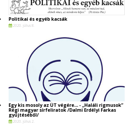
Politikai és egyéb kacsák
2020. július 8.
Egy kis mosoly az ÚT végére… - „Haláli rigmusok”
Régi magyar sírfeliratok /Dalmi Erdélyi Farkas
gyűjtéséből/
2020. július 2.