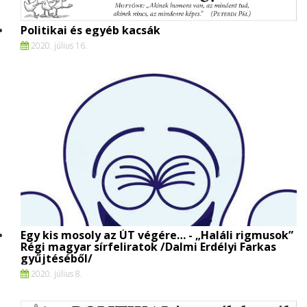
Politikai és egyéb kacsák
2020. július 16.
Egy kis mosoly az ÚT végére… - „Haláli rigmusok”
Régi magyar sírfeliratok /Dalmi Erdélyi Farkas
gyűjtéséből/
2020. július 8.