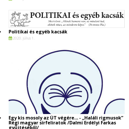
Politikai és egyéb kacsák
2020. július 1.
Egy kis mosoly az ÚT végére… - „Haláli rigmusok”
Régi magyar sírfeliratok /Dalmi Erdélyi Farkas
gyűjtéséből/