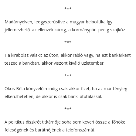
***
Madárnyelven, leegyszerűsítve a magyar belpolitika így
jellemezhető: az ellenzék károg, a kormánypárt pedig szajkóz.
***
Ha kirabolsz valakit az úton, akkor rabló vagy, ha ezt bankárként
teszed a bankban, akkor viszont kiváló üzletember.
***
Okos Béla könyvelő mindig csak akkor fizet, ha az már tényleg
elkerülhetetlen, de akkor is csak banki átutalással.
***
A politikus diszkrét titkárnője soha sem keveri össze a főnöke
feleségének és barátnőjének a telefonszámát.