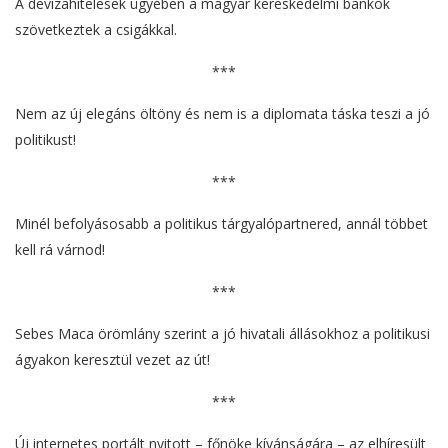
A devizahitelesek ügyében a magyar kereskedelmi bankok
szövetkeztek a csigákkal.
***
Nem az új elegáns öltöny és nem is a diplomata táska teszi a jó
politikust!
***
Minél befolyásosabb a politikus tárgyalópartnered, annál többet
kell rá várnod!
***
Sebes Maca örömlány szerint a jó hivatali állásokhoz a politikusi
ágyakon keresztül vezet az út!
***
Új internetes portált nyitott – főnöke kívánságára – az elhíresült