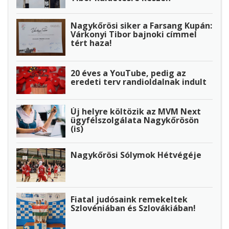
Nagykőrösi siker a Farsang Kupán:
Várkonyi Tibor bajnoki címmel
tért haza!
20 éves a YouTube, pedig az
eredeti terv randioldalnak indult
Új helyre költözik az MVM Next
ügyfélszolgálata Nagykőrösön
(is)
Nagykőrösi Sólymok Hétvégéje
Fiatal judósaink remekeltek
Szlovéniában és Szlovákiában!