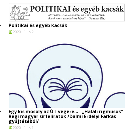
Politikai és egyéb kacsák
2020. július 2.
Egy kis mosoly az ÚT végére… - „Haláli rigmusok”
Régi magyar sírfeliratok /Dalmi Erdélyi Farkas
gyűjtéséből/
2020. július 1.