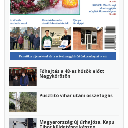
Főhajtás a 48-as hősök előtt
Nagykőrösön
Pusztító vihar utáni összefogás
Magyarország új űrhajósa, Kapu
Tibor küldetésre készen