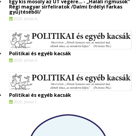
Egy kis mosoly az ÚT végére… - „Haláli rigmusok”
Régi magyar sírfeliratok /Dalmi Erdélyi Farkas
gyűjtéséből/
2020. június 4.
Politikai és egyéb kacsák
2020. június 4.
Politikai és egyéb kacsák
2020. június 1.