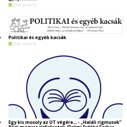
2020. június 18.
Politikai és egyéb kacsák
2020. június 18.
Egy kis mosoly az ÚT végére… - „Haláli rigmusok”