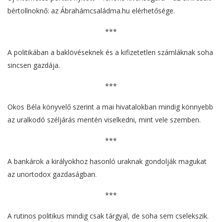
bértollnoknő: az Ábrahámcsaládma.hu elérhetősége.
***
A politikában a baklövéseknek és a kifizetetlen számláknak soha
sincsen gazdája.
***
Okos Béla könyvelő szerint a mai hivatalokban mindig könnyebb
az uralkodó széljárás mentén viselkedni, mint vele szemben.
***
A bankárok a királyokhoz hasonló uraknak gondolják magukat
az unortodox gazdaságban.
***
A rutinos politikus mindig csak tárgyal, de soha sem cselekszik.