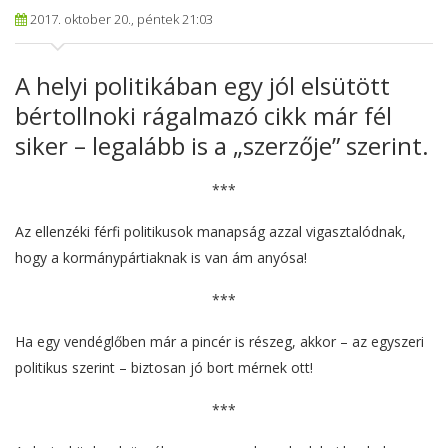
2017. oktober 20., péntek 21:03
A helyi politikában egy jól elsütött
bértollnoki rágalmazó cikk már fél
siker – legalább is a „szerzője” szerint.
***
Az ellenzéki férfi politikusok manapság azzal vigasztalódnak,
hogy a kormánypártiaknak is van ám anyósa!
***
Ha egy vendéglőben már a pincér is részeg, akkor – az egyszeri
politikus szerint – biztosan jó bort mérnek ott!
***