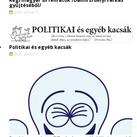
Régi magyar sírfeliratok /Dalmi Erdélyi Farkas
gyűjtéséből/
2020. június 11.
Politikai és egyéb kacsák
2020. június 11.