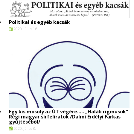
Politikai és egyéb kacsák
2020. július 16.
Egy kis mosoly az ÚT végére… - „Haláli rigmusok”
Régi magyar sírfeliratok /Dalmi Erdélyi Farkas
gyűjtéséből/
2020. július 8.