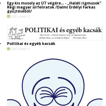
Egy kis mosoly az ÚT végére… - „Haláli rigmusok”
Régi magyar sírfeliratok /Dalmi Erdélyi Farkas
gyűjtéséből/
2020. június 11.
Politikai és egyéb kacsák
2020. június 11.