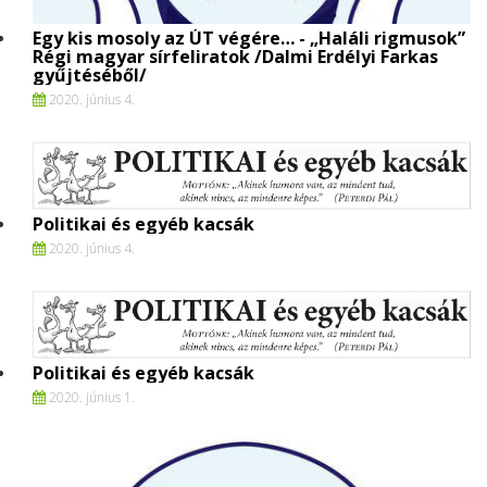
Egy kis mosoly az ÚT végére… - „Haláli rigmusok”
Régi magyar sírfeliratok /Dalmi Erdélyi Farkas
gyűjtéséből/
2020. június 4.
Politikai és egyéb kacsák
2020. június 4.
Politikai és egyéb kacsák
2020. június 1.