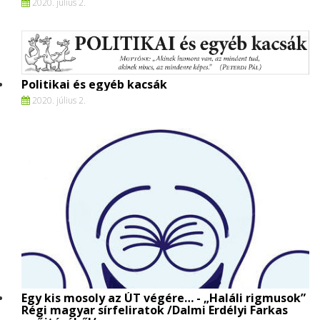
2020. július 2.
Politikai és egyéb kacsák
2020. július 2.
Egy kis mosoly az ÚT végére… - „Haláli rigmusok”
Régi magyar sírfeliratok /Dalmi Erdélyi Farkas