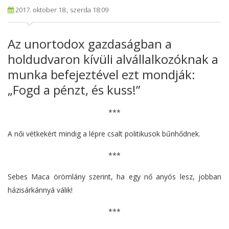
2017. oktober 18., szerda 18:09
Az unortodox gazdaságban a
holdudvaron kívüli alvállalkozóknak a
munka befejeztével ezt mondják:
„Fogd a pénzt, és kuss!”
***
A női vétkekért mindig a lépre csalt politikusok bűnhődnek.
***
Sebes Maca örömlány szerint, ha egy nő anyós lesz, jobban
házisárkánnyá válik!
***