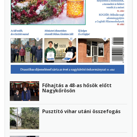
Főhajtás a 48-as hősök előtt
Nagykőrösön
Pusztító vihar utáni összefogás