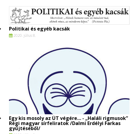
Politikai és egyéb kacsák
2020. július 8.
Egy kis mosoly az ÚT végére… - „Haláli rigmusok”
Régi magyar sírfeliratok /Dalmi Erdélyi Farkas
gyűjtéséből/