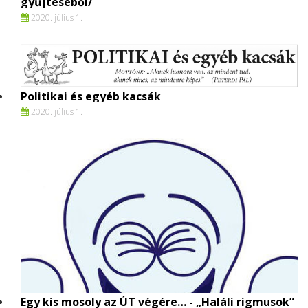
gyűjtéséből/
2020. július 1.
Politikai és egyéb kacsák
2020. július 1.
Egy kis mosoly az ÚT végére… - „Haláli rigmusok”