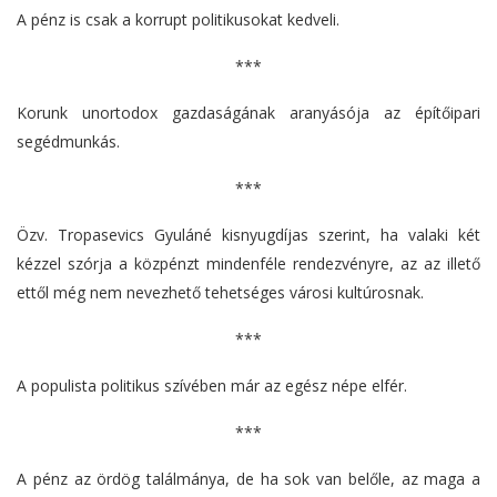
A pénz is csak a korrupt politikusokat kedveli.
***
Korunk unortodox gazdaságának aranyásója az építőipari
segédmunkás.
***
Özv. Tropasevics Gyuláné kisnyugdíjas szerint, ha valaki két
kézzel szórja a közpénzt mindenféle rendezvényre, az az illető
ettől még nem nevezhető tehetséges városi kultúrosnak.
***
A populista politikus szívében már az egész népe elfér.
***
A pénz az ördög találmánya, de ha sok van belőle, az maga a