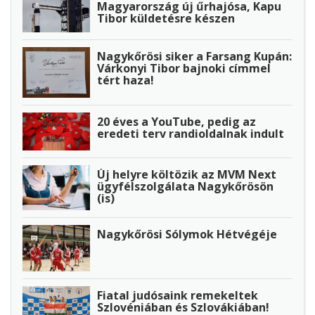
Magyarország új űrhajósa, Kapu
Tibor küldetésre készen
Nagykőrösi siker a Farsang Kupán:
Várkonyi Tibor bajnoki címmel
tért haza!
20 éves a YouTube, pedig az
eredeti terv randioldalnak indult
Új helyre költözik az MVM Next
ügyfélszolgálata Nagykőrösön
(is)
Nagykőrösi Sólymok Hétvégéje
Fiatal judósaink remekeltek
Szlovéniában és Szlovákiában!