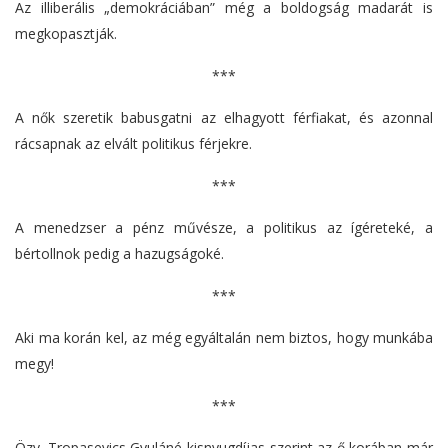
Az illiberális „demokráciában” még a boldogság madarát is
megkopasztják.
***
A nők szeretik babusgatni az elhagyott férfiakat, és azonnal
rácsapnak az elvált politikus férjekre.
***
A menedzser a pénz művésze, a politikus az ígéreteké, a
bértollnok pedig a hazugságoké.
***
Aki ma korán kel, az még egyáltalán nem biztos, hogy munkába
megy!
***
Özv. Tropasevics Gyuláné kisnyugdíjas szerint az ő korában már