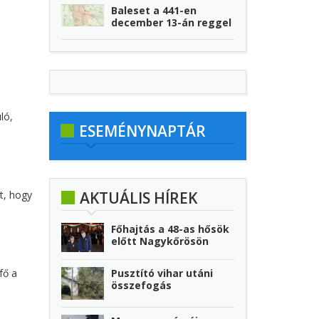
Baleset a 441-en
december 13-án reggel
ló,
ESEMÉNYNAPTÁR
t, hogy
AKTUÁLIS HÍREK
Főhajtás a 48-as hősök
előtt Nagykőrösön
Pusztító vihar utáni
fő a
összefogás