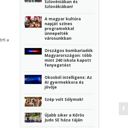
Szlovéniában és
Szlovákiában!
A magyar kultúra
napját színes
programokkal
ünnepelték
városunkban
rfi a
Országos bombariadók
Magyarországon: több
mint 240 iskola kapott
fenyegetést
Okosból intelligens: Az
AI gyermekkora és
jövője
Szép volt Sólymok!
Újabb siker a Kőrös
Judo SE háza táján