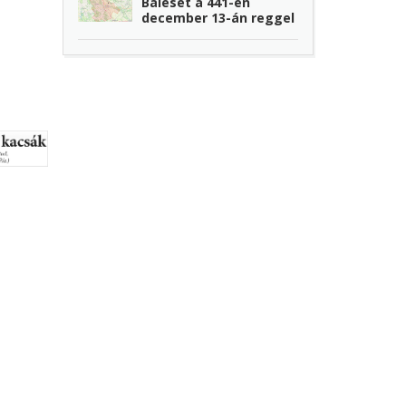
Baleset a 441-en
december 13-án reggel