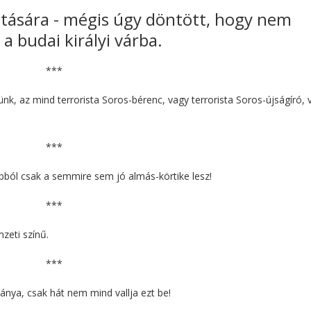
tatására - mégis úgy döntött, hogy nem
 budai királyi várba.
***
lünk, az mind terrorista Soros-bérenc, vagy terrorista Soros-újságíró, 
***
abból csak a semmire sem jó almás-körtike lesz!
***
zeti színű.
***
ánya, csak hát nem mind vallja ezt be!