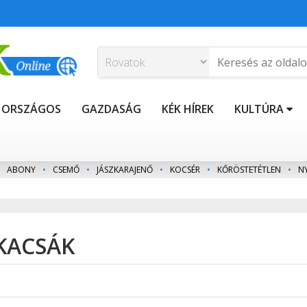
ORSZÁGOS
GAZDASÁG
KÉK HÍREK
KULTÚRA
ABONY
•
CSEMŐ
•
JÁSZKARAJENŐ
•
KOCSÉR
•
KŐRÖSTETÉTLEN
•
N
 KACSÁK