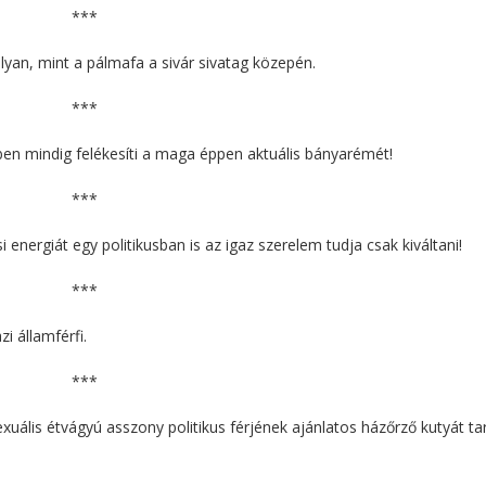
***
lyan, mint a pálmafa a sivár sivatag közepén.
***
ben mindig felékesíti a maga éppen aktuális bányarémét!
***
nergiát egy politikusban is az igaz szerelem tudja csak kiváltani!
***
i államférfi.
***
xuális étvágyú asszony politikus férjének ajánlatos házőrző kutyát tar