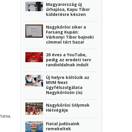
Magyarország új
űrhajósa, Kapu Tibor
küldetésre készen
Nagykőrösi siker a
Farsang Kupán:
Várkonyi Tibor bajnoki
címmel tért haza!
20 éves a YouTube,
pedig az eredeti terv
randioldalnak indult
Új helyre költözik az
MVM Next
ügyfélszolgálata
Nagykőrösön (is)
Nagykőrösi Sólymok
Hétvégéje
tania,
Fiatal judósaink
remekeltek