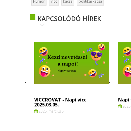
Humor
vicc
kacsa
politikai kacsa
KAPCSOLÓDÓ HÍREK
VICCROVAT - Napi vicc
Napi 
2025.03.05.
2025.
2025. március 5.