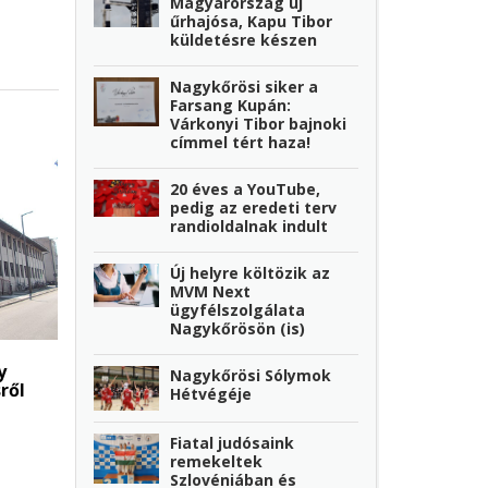
Magyarország új
űrhajósa, Kapu Tibor
küldetésre készen
Nagykőrösi siker a
Farsang Kupán:
Várkonyi Tibor bajnoki
címmel tért haza!
20 éves a YouTube,
pedig az eredeti terv
randioldalnak indult
Új helyre költözik az
MVM Next
ügyfélszolgálata
Nagykőrösön (is)
y
Nagykőrösi Sólymok
ről
Hétvégéje
Fiatal judósaink
remekeltek
Szlovéniában és