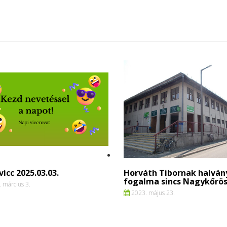
vicc 2025.03.03.
Horváth Tibornak halván
fogalma sincs Nagykőrös
 március 3.
2023. május 23.