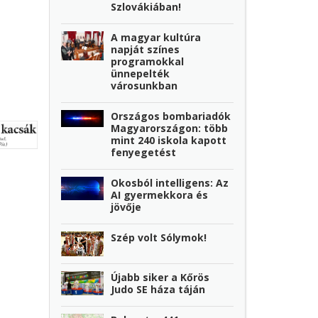
Szlovákiában!
A magyar kultúra
napját színes
programokkal
ünnepelték
városunkban
Országos bombariadók
Magyarországon: több
mint 240 iskola kapott
fenyegetést
Okosból intelligens: Az
AI gyermekkora és
jövője
Szép volt Sólymok!
Újabb siker a Kőrös
Judo SE háza táján