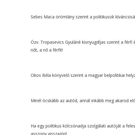
Sebes Maca örömlány szerint a politikusok kíváncsis
Özv. Tropasevics Gyuláné kisnyugdíjas szerint a férf
nőt, a nő a férfit!
Okos Béla könyvelő szerint a magyar belpolitikai hely
Minél ócskább az autód, annál inkább meg akarod előz
Ha egy politikus kölcsönadja szolgálati autóját a fel
asszony visszajön!