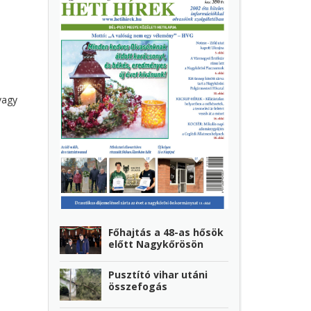
vagy
Főhajtás a 48-as hősök
előtt Nagykőrösön
Pusztító vihar utáni
összefogás