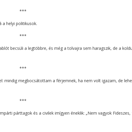
***
 a helyi politikusok.
***
lót becsüli a legtöbbre, és még a tolvajra sem haragszik, de a koldu
***
 fel: mindig megbocsátottam a férjemnek, ha nem volt igazam, de lehe
***
mpárti párttagok és a civilek imígyen éneklik: „Nem vagyok Fideszes, 