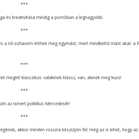
***
ága és kreativitása mindig a pornóban a legnagyobb.
***
i és a nő sohasem értheti meg egymást, mert mindkettő mást akar: a fé
***
zet megint klasszikus: valakinek klassz, van, akinek meg kuss!
***
ni az ismert politikus Mercedesét!
***
eségének, akkor minden rosszra készüljön fel: még az is lehet, hogy az