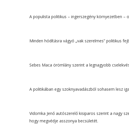
A populista politikus – ingerszegény környezetben – o
Minden hódításra vágyó „vak szerelmes” politikus fej
Sebes Maca örömlány szerint a legnagyobb cselekvési e
A politikában egy szoknyavadászból sohasem lesz igaz
Vidomka Jenő autószerelő kisiparos szerint a nagy sze
hogy megvédje asszonya becsületét.