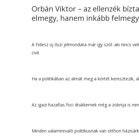
Orbán Viktor – az ellenzék bíz
elmegy, hanem inkább felmegy a
A Fidesz új őszi jelmondata már így szól: aki nincs ve
civil.
Ha a politikában az almát meg a körtét keresztezik, 
Az igazi hazafias foci drukkernek még a zoknija is nem
Minden valamirevaló politikusnak van otthon házisárk