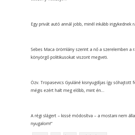
Egy privát autó annál jobb, minél inkább irigykednek rá
Sebes Maca örömlány szerint a nő a szerelemben a rab
könyörgő politikusokat viszont megveti.
Özv. Tropasevics Gyuláné kisnyugdíjas így sóhajtott
mégis ezért halt meg előbb, mint én…
A régi slágert – kissé módosítva – a mostani nem álla
nyugalom!”