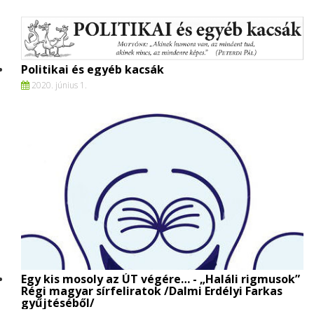
Politikai és egyéb kacsák
2020. június 1.
Egy kis mosoly az ÚT végére… - „Haláli rigmusok”
Régi magyar sírfeliratok /Dalmi Erdélyi Farkas
gyűjtéséből/