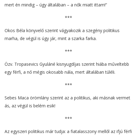
mert én mindig – úgy általában – a nők miatt ittam!”
***
Okos Béla könyvelő szerint vágyakozik a szegény politikus
marha, de végül is úgy jár, mint a szarka farka.
***
Özv. Tropasevics Gyuláné kisnyugdíjas szerint hiába műveltebb
egy férfi, a nő mégis okosabb nála, mert általában túléli.
***
Sebes Maca örömlány szerint az a politikus, aki másnak vermet
ás, az végül is belém esik!
***
Az egyszeri politikus már tudja: a fiatalasszony mellől az ifjú férfi