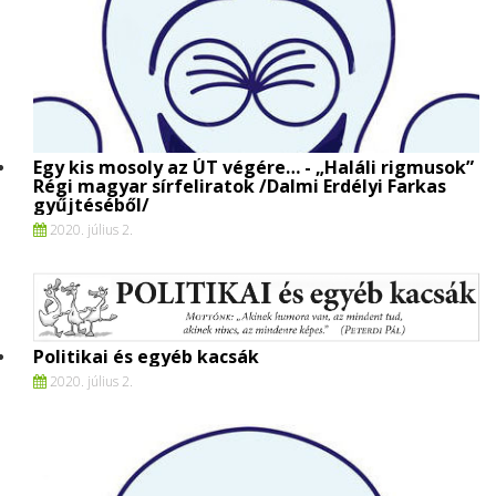
Egy kis mosoly az ÚT végére… - „Haláli rigmusok”
Régi magyar sírfeliratok /Dalmi Erdélyi Farkas
gyűjtéséből/
2020. július 2.
Politikai és egyéb kacsák
2020. július 2.