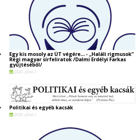
Egy kis mosoly az ÚT végére… - „Haláli rigmusok”
Régi magyar sírfeliratok /Dalmi Erdélyi Farkas
gyűjtéséből/
2020. július 1.
Politikai és egyéb kacsák
2020. július 1.