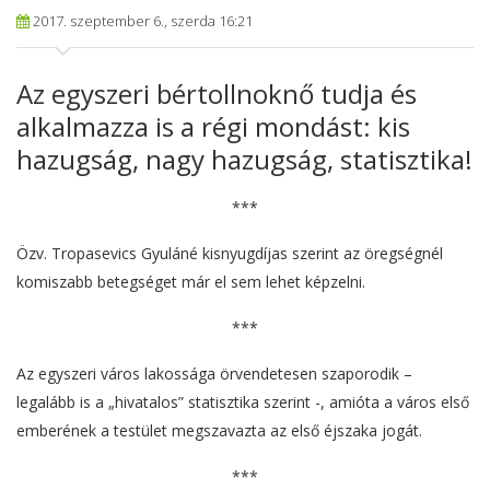
2017. szeptember 6., szerda 16:21
Az egyszeri bértollnoknő tudja és
alkalmazza is a régi mondást: kis
hazugság, nagy hazugság, statisztika!
***
Özv. Tropasevics Gyuláné kisnyugdíjas szerint az öregségnél
komiszabb betegséget már el sem lehet képzelni.
***
Az egyszeri város lakossága örvendetesen szaporodik –
legalább is a „hivatalos” statisztika szerint -, amióta a város első
emberének a testület megszavazta az első éjszaka jogát.
***