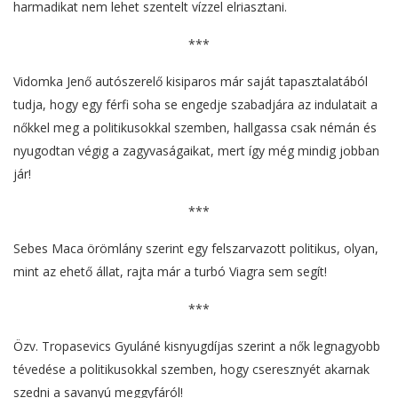
harmadikat nem lehet szentelt vízzel elriasztani.
***
Vidomka Jenő autószerelő kisiparos már saját tapasztalatából
tudja, hogy egy férfi soha se engedje szabadjára az indulatait a
nőkkel meg a politikusokkal szemben, hallgassa csak némán és
nyugodtan végig a zagyvaságaikat, mert így még mindig jobban
jár!
***
Sebes Maca örömlány szerint egy felszarvazott politikus, olyan,
mint az ehető állat, rajta már a turbó Viagra sem segít!
***
Özv. Tropasevics Gyuláné kisnyugdíjas szerint a nők legnagyobb
tévedése a politikusokkal szemben, hogy cseresznyét akarnak
szedni a savanyú meggyfáról!