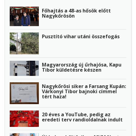
Főhajtás a 48-as hősök előtt
Nagykőrösön
Pusztító vihar utáni összefogás
Magyarország új űrhajósa, Kapu
Tibor küldetésre készen
Nagykőrösi siker a Farsang Kupán:
Várkonyi Tibor bajnoki címmel
tért haza!
20 éves a YouTube, pedig az
eredeti terv randioldalnak indult