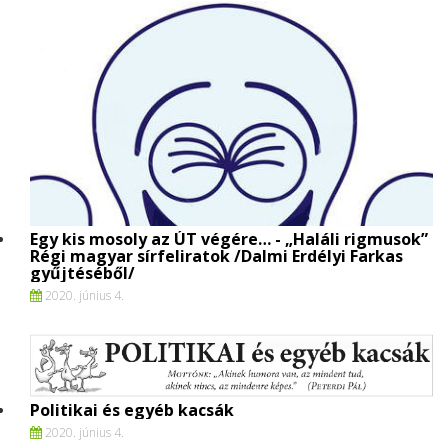
Egy kis mosoly az ÚT végére… - „Haláli rigmusok”
Régi magyar sírfeliratok /Dalmi Erdélyi Farkas
gyűjtéséből/
2020. június 4.
Politikai és egyéb kacsák
2020. június 4.