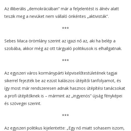
Az illiberális „demokráciában” már a feljelentést is álnév alatt
teszik meg a nevüket nem vállaló önkéntes „aktivisták”.
***
Sebes Maca örömlány szerint az igazi nő az, aki ha belép a
szobába, akkor még az ott tárgyaló politikusok is elhallgatnak.
***
Az egyszeri város kormánypárti képviselőtestületének tagjai
sikerrel fejezték be az ezüst kalászos útépítői tanfolyamot, és
így most már rendszeresen adnak hasznos útépítési tanácsokat
a profi útépítőknek is – mármint az „ingyenös” újság fényképei
és szövegei szerint.
***
Az egyszeri politikus kijelentette: „Egy nő miatt sohasem iszom,