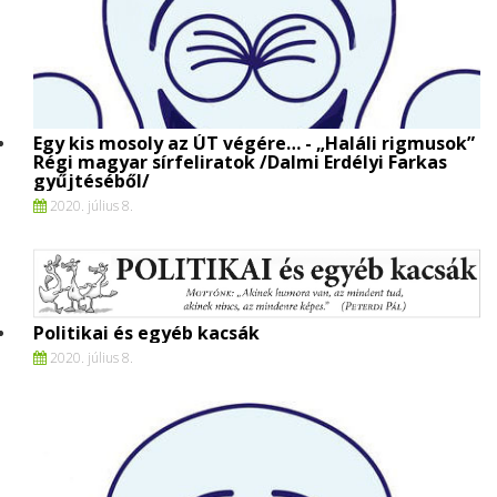
Egy kis mosoly az ÚT végére… - „Haláli rigmusok”
Régi magyar sírfeliratok /Dalmi Erdélyi Farkas
gyűjtéséből/
2020. július 8.
Politikai és egyéb kacsák
2020. július 8.