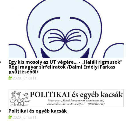
Egy kis mosoly az ÚT végére… - „Haláli rigmusok”
Régi magyar sírfeliratok /Dalmi Erdélyi Farkas
gyűjtéséből/
2020. június 11.
Politikai és egyéb kacsák
2020. június 11.