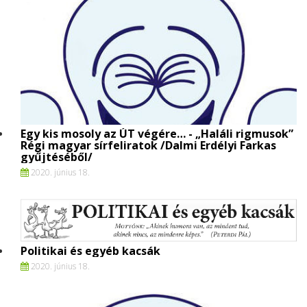
Egy kis mosoly az ÚT végére… - „Haláli rigmusok”
Régi magyar sírfeliratok /Dalmi Erdélyi Farkas
gyűjtéséből/
2020. június 18.
Politikai és egyéb kacsák
2020. június 18.