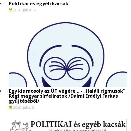
Politikai és egyéb kacsák
2020. július 16.
Egy kis mosoly az ÚT végére… - „Haláli rigmusok”
Régi magyar sírfeliratok /Dalmi Erdélyi Farkas
gyűjtéséből/
2020. július 8.