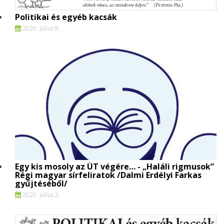
Politikai és egyéb kacsák
2020. július 8.
Egy kis mosoly az ÚT végére… - „Haláli rigmusok”
Régi magyar sírfeliratok /Dalmi Erdélyi Farkas
gyűjtéséből/
2020. július 2.