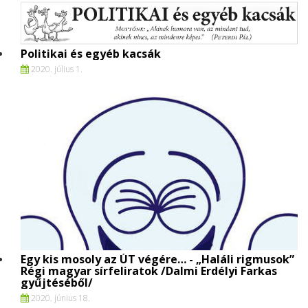
Politikai és egyéb kacsák
2020. július 1.
Egy kis mosoly az ÚT végére… - „Haláli rigmusok”
Régi magyar sírfeliratok /Dalmi Erdélyi Farkas
gyűjtéséből/
2020. június 18.