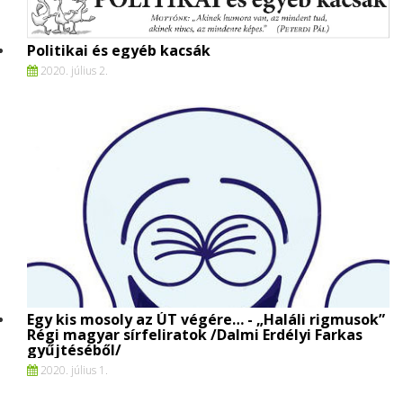
Politikai és egyéb kacsák
2020. július 2.
Egy kis mosoly az ÚT végére… - „Haláli rigmusok”
Régi magyar sírfeliratok /Dalmi Erdélyi Farkas
gyűjtéséből/
2020. július 1.