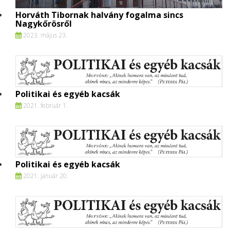
Horváth Tibornak halvány fogalma sincs
Nagykőrösről
2023. május 23.
Politikai és egyéb kacsák
2021. február 1.
Politikai és egyéb kacsák
2021. január 20.