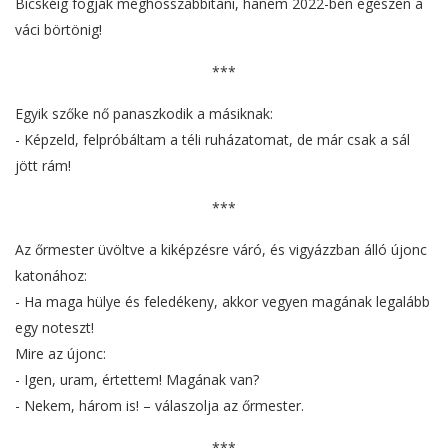
Bicskéig fogják meghosszabbítani, hanem 2022-ben egészen a
váci börtönig!
***
Egyik szőke nő panaszkodik a másiknak:
- Képzeld, felpróbáltam a téli ruházatomat, de már csak a sál
jött rám!
***
Az őrmester üvöltve a kiképzésre váró, és vigyázzban álló újonc
katonához:
- Ha maga hülye és feledékeny, akkor vegyen magának legalább
egy noteszt!
Mire az újonc:
- Igen, uram, értettem! Magának van?
- Nekem, három is! – válaszolja az őrmester.
***