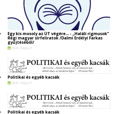
Egy kis mosoly az ÚT végére… - „Haláli rigmusok”
Régi magyar sírfeliratok /Dalmi Erdélyi Farkas
gyűjtéséből/
2020. május 21.
Politikai és egyéb kacsák
2020. május 21.
Politikai és egyéb kacsák