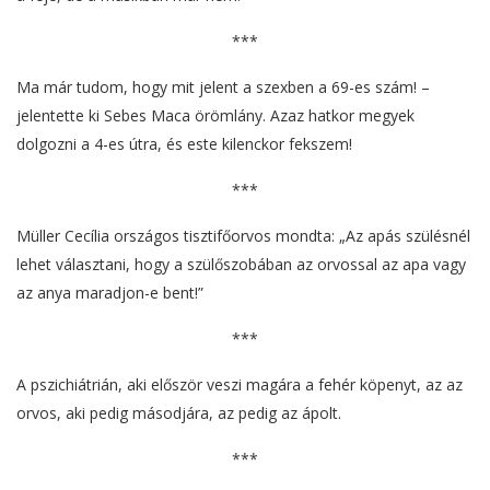
***
Ma már tudom, hogy mit jelent a szexben a 69-es szám! –
jelentette ki Sebes Maca örömlány. Azaz hatkor megyek
dolgozni a 4-es útra, és este kilenckor fekszem!
***
Müller Cecília országos tisztifőorvos mondta: „Az apás szülésnél
lehet választani, hogy a szülőszobában az orvossal az apa vagy
az anya maradjon-e bent!”
***
A pszichiátrián, aki először veszi magára a fehér köpenyt, az az
orvos, aki pedig másodjára, az pedig az ápolt.
***