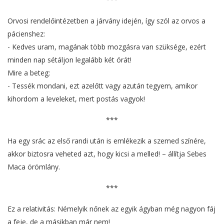
Orvosi rendelőintézetben a járvány idején, így szól az orvos a
pácienshez:
- Kedves uram, magának több mozgásra van szüksége, ezért
minden nap sétáljon legalább két órát!
Mire a beteg:
- Tessék mondani, ezt azelőtt vagy azután tegyem, amikor
kihordom a leveleket, mert postás vagyok!
***
Ha egy srác az első randi után is emlékezik a szemed színére,
akkor biztosra veheted azt, hogy kicsi a melled! – állítja Sebes
Maca örömlány.
***
Ez a relativitás: Némelyik nőnek az egyik ágyban még nagyon fáj
a feje, de a másikban már nem!