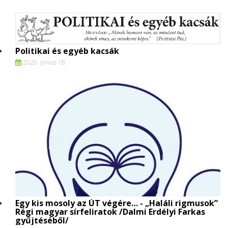
Politikai és egyéb kacsák
2020. június 18.
Egy kis mosoly az ÚT végére… - „Haláli rigmusok”
Régi magyar sírfeliratok /Dalmi Erdélyi Farkas
gyűjtéséből/