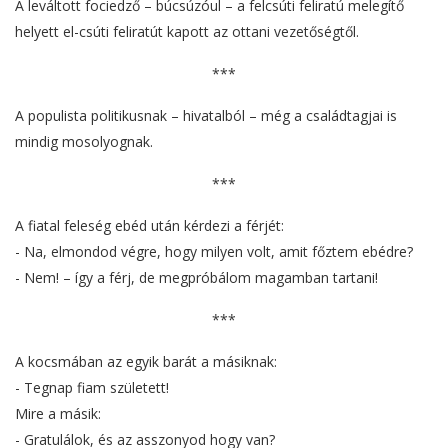
A leváltott fociedző – búcsúzóul – a felcsúti feliratú melegítő
helyett el-csúti feliratút kapott az ottani vezetőségtől.
***
A populista politikusnak – hivatalból – még a családtagjai is
mindig mosolyognak.
***
A fiatal feleség ebéd után kérdezi a férjét:
- Na, elmondod végre, hogy milyen volt, amit főztem ebédre?
- Nem! – így a férj, de megpróbálom magamban tartani!
***
A kocsmában az egyik barát a másiknak:
- Tegnap fiam született!
Mire a másik:
- Gratulálok, és az asszonyod hogy van?