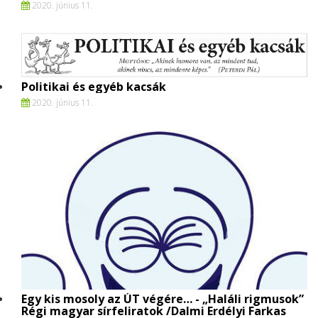
2020. június 11.
Politikai és egyéb kacsák
2020. június 11.
Egy kis mosoly az ÚT végére… - „Haláli rigmusok”
Régi magyar sírfeliratok /Dalmi Erdélyi Farkas