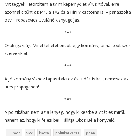
Mit tegyek, letöröltem a tv-m képernyőjét vírusirtóval, erre
azonnal eltűnt az M1, a Tv2 és a HírTV csatorna is! – panaszolta
özv. Tropasevics Gyuláné kisnyugdíjas.
***
Örök igazság: Minél tehetetlenebb egy kormány, annál többször
szervezik át.
***
A jó kormányzáshoz tapasztalatok és tudás is kell, nemcsak az
üres propaganda!
***
A politikában nem az a lényeg, hogy ki kezdte a vitát és miről,
hanem az, hogy ki fejezi be! – állítja Okos Béla könyvelő.
Humor
vicc
kacsa
politikai kacsa
poén