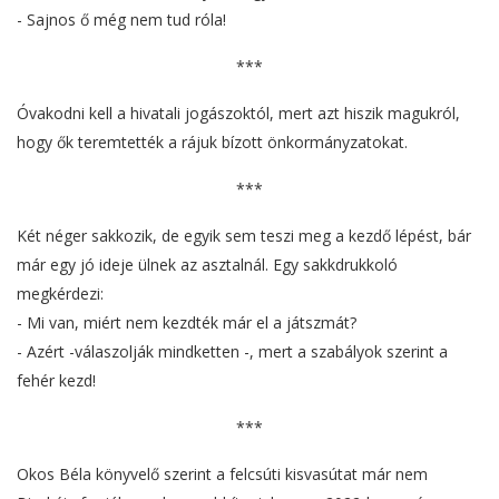
- Sajnos ő még nem tud róla!
***
Óvakodni kell a hivatali jogászoktól, mert azt hiszik magukról,
hogy ők teremtették a rájuk bízott önkormányzatokat.
***
Két néger sakkozik, de egyik sem teszi meg a kezdő lépést, bár
már egy jó ideje ülnek az asztalnál. Egy sakkdrukkoló
megkérdezi:
- Mi van, miért nem kezdték már el a játszmát?
- Azért -válaszolják mindketten -, mert a szabályok szerint a
fehér kezd!
***
Okos Béla könyvelő szerint a felcsúti kisvasútat már nem