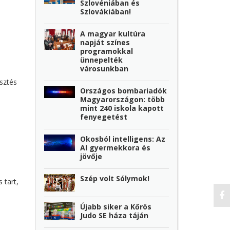
Szlovéniában és
Szlovákiában!
A magyar kultúra
napját színes
programokkal
ünnepelték
városunkban
sztés
Országos bombariadók
Magyarországon: több
mint 240 iskola kapott
fenyegetést
Okosból intelligens: Az
AI gyermekkora és
jövője
Szép volt Sólymok!
 tart,
Újabb siker a Kőrös
Judo SE háza táján