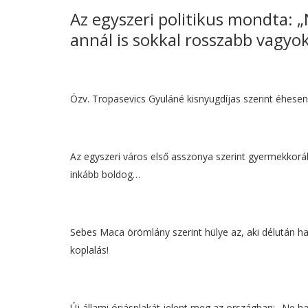
Az egyszeri politikus mondta: 
annál is sokkal rosszabb vagyok
Özv. Tropasevics Gyuláné kisnyugdíjas szerint éhese
Az egyszeri város első asszonya szerint gyermekkoráb
inkább boldog…
Sebes Maca örömlány szerint hülye az, aki délután ha
koplalás!
Új állami óriásplakát jelent meg az országban: „Ne 