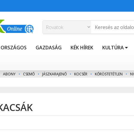
ORSZÁGOS
GAZDASÁG
KÉK HÍREK
KULTÚRA
ABONY
•
CSEMŐ
•
JÁSZKARAJENŐ
•
KOCSÉR
•
KŐRÖSTETÉTLEN
•
N
 KACSÁK