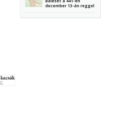
Baleset a 441-en
december 13-án reggel