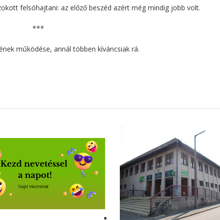
zokott felsóhajtani: az előző beszéd azért még mindig jobb volt.
***
ének működése, annál többen kíváncsiak rá.