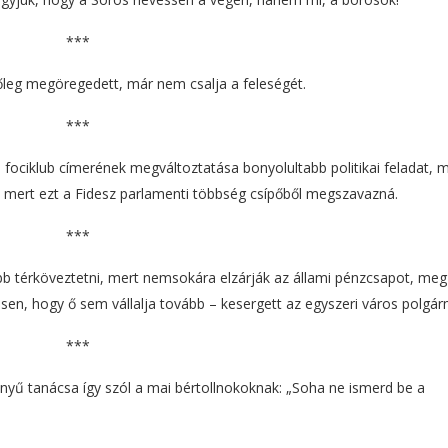
***
főleg megöregedett, már nem csalja a feleségét.
***
a fociklub címerének megváltoztatása bonyolultabb politikai feladat, m
: mert ezt a Fidesz parlamenti többség csípőből megszavazná.
***
 térköveztetni, mert nemsokára elzárják az állami pénzcsapot, meg
n, hogy ő sem vállalja tovább – kesergett az egyszeri város polgár
***
yű tanácsa így szól a mai bértollnokoknak: „Soha ne ismerd be a