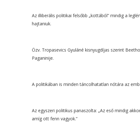
Az illiberális politikai felsőbb „kottából” mindig a l
hajtaniuk.
Özv. Tropasevics Gyuláné kisnyugdíjas szerint Beetho
Paganinije.
A politikában is minden táncolhatatlan nótára az emb
Az egyszeri politikus panaszolta: „Az eső mindig akko
amíg ott fenn vagyok.”