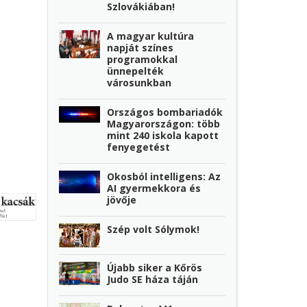
Szlovákiában!
A magyar kultúra
napját színes
programokkal
ünnepelték
városunkban
Országos bombariadók
Magyarországon: több
mint 240 iskola kapott
fenyegetést
Okosból intelligens: Az
AI gyermekkora és
jövője
Szép volt Sólymok!
Újabb siker a Kőrös
Judo SE háza táján