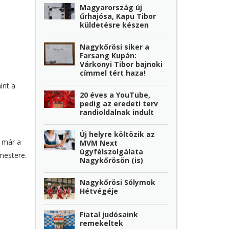
Magyarország új
űrhajósa, Kapu Tibor
küldetésre készen
Nagykőrösi siker a
Farsang Kupán:
Várkonyi Tibor bajnoki
címmel tért haza!
int a
20 éves a YouTube,
pedig az eredeti terv
randioldalnak indult
Új helyre költözik az
 már a
MVM Next
ügyfélszolgálata
mestere.
Nagykőrösön (is)
Nagykőrösi Sólymok
Hétvégéje
Fiatal judósaink
remekeltek