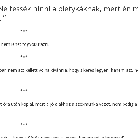
„Ne tessék hinni a pletykáknak, mert én 
!”
***
n nem lehet fogyókúrázni.
***
an nem azt kellett volna kívánnia, hogy sikeres legyen, hanem azt, 
***
t óra után koplal, mert a jó alakhoz a szexmunka vezet, nem pedig a
***
hagyjuk, hogy a Sörös nevessen a végén, hanem mi, a borosok!”