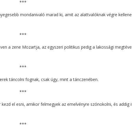
***
eglényegesebb mondanivaló marad ki, amit az alattvalóknak végre kellene
***
ven a zene Mozartja, az egyszeri politikus pedig a lakossági megtéve
***
erek táncolni fognak, csak úgy, mint a tánczenében.
***
r kezd el esni, amikor felmegyek az emelvényre szónokolni, és addig is
***