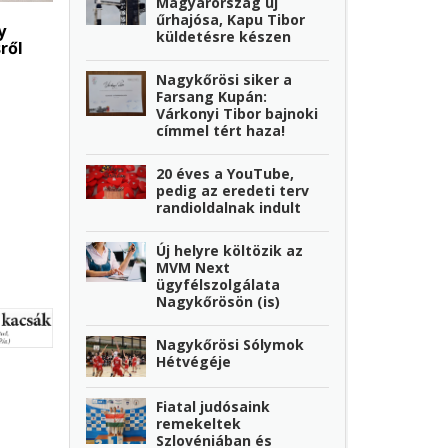
Magyarország új
űrhajósa, Kapu Tibor
y
küldetésre készen
ről
Nagykőrösi siker a
Farsang Kupán:
Várkonyi Tibor bajnoki
címmel tért haza!
20 éves a YouTube,
pedig az eredeti terv
randioldalnak indult
Új helyre költözik az
MVM Next
ügyfélszolgálata
Nagykőrösön (is)
Nagykőrösi Sólymok
Hétvégéje
Fiatal judósaink
remekeltek
Szlovéniában és