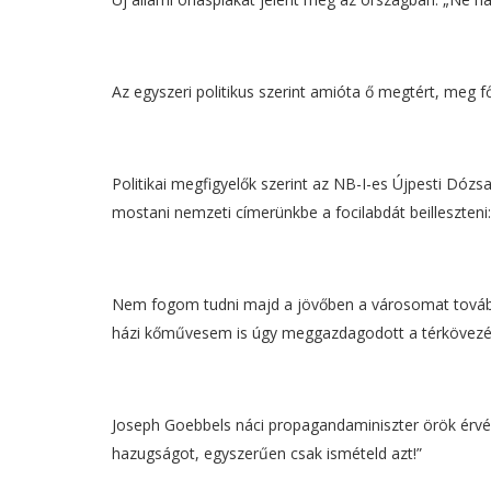
Az egyszeri politikus szerint amióta ő megtért, meg 
Politikai megfigyelők szerint az NB-I-es Újpesti Dózs
mostani nemzeti címerünkbe a focilabdát beilleszteni
Nem fogom tudni majd a jövőben a városomat tovább
házi kőművesem is úgy meggazdagodott a térkövezése
Joseph Goebbels náci propagandaminiszter örök érvén
hazugságot, egyszerűen csak ismételd azt!”