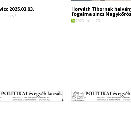
vicc 2025.03.03.
Horváth Tibornak halván
fogalma sincs Nagykőrös
 március 3.
2023. május 23.