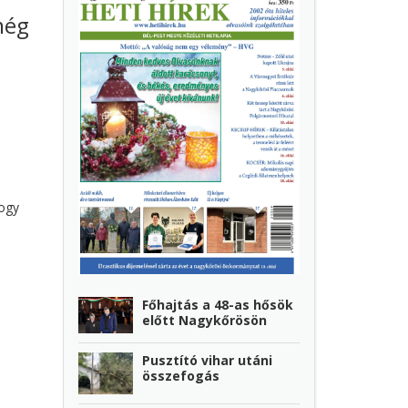
még
hogy
Főhajtás a 48-as hősök
előtt Nagykőrösön
Pusztító vihar utáni
összefogás