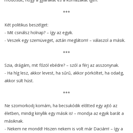
***
Két politikus beszélget:
- Mit csinálsz holnap? – így az egyik.
- Veszek egy szemüveget, aztán meglátom! – válaszol a másik.
***
Szia, drágám, mit főzöl ebédre? – szól a férj az asszonynak.
- Ha híg lesz, akkor levest, ha sűrű, akkor pörköltet, ha odaég,
akkor sült húst.
***
Ne szomorkodj komám, ha becsukódik előtted egy ajtó az
életben, mindig kinyílik egy másik is! – mondja az egyik barát a
másiknak.
- Nekem ne mondd! Hiszen nekem is volt már Daciám! – így a