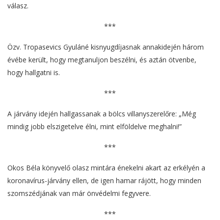
válasz.
***
Özv. Tropasevics Gyuláné kisnyugdíjasnak annakidején három
évébe került, hogy megtanuljon beszélni, és aztán ötvenbe,
hogy hallgatni is.
***
A járvány idején hallgassanak a bölcs villanyszerelőre: „Még
mindig jobb elszigetelve élni, mint elföldelve meghalni!”
***
Okos Béla könyvelő olasz mintára énekelni akart az erkélyén a
koronavírus-járvány ellen, de igen hamar rájött, hogy minden
szomszédjának van már önvédelmi fegyvere.
***