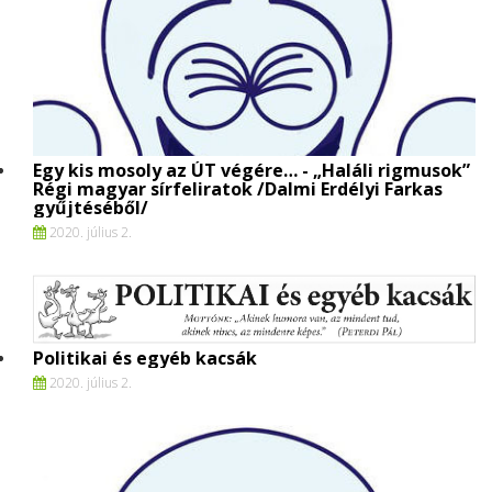
Egy kis mosoly az ÚT végére… - „Haláli rigmusok”
Régi magyar sírfeliratok /Dalmi Erdélyi Farkas
gyűjtéséből/
2020. július 2.
Politikai és egyéb kacsák
2020. július 2.