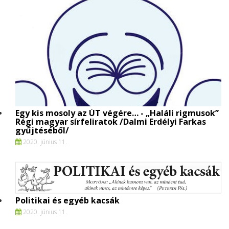
Egy kis mosoly az ÚT végére… - „Haláli rigmusok”
Régi magyar sírfeliratok /Dalmi Erdélyi Farkas
gyűjtéséből/
2020. június 11.
Politikai és egyéb kacsák
2020. június 11.