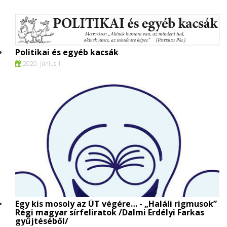
Politikai és egyéb kacsák
2020. június 1.
Egy kis mosoly az ÚT végére… - „Haláli rigmusok”
Régi magyar sírfeliratok /Dalmi Erdélyi Farkas
gyűjtéséből/