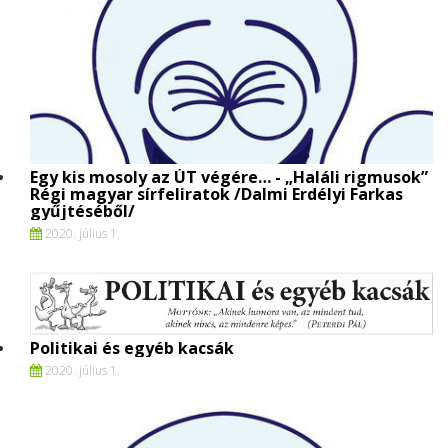
Egy kis mosoly az ÚT végére… - „Haláli rigmusok”
Régi magyar sírfeliratok /Dalmi Erdélyi Farkas
gyűjtéséből/
2020. július 1.
Politikai és egyéb kacsák
2020. július 1.