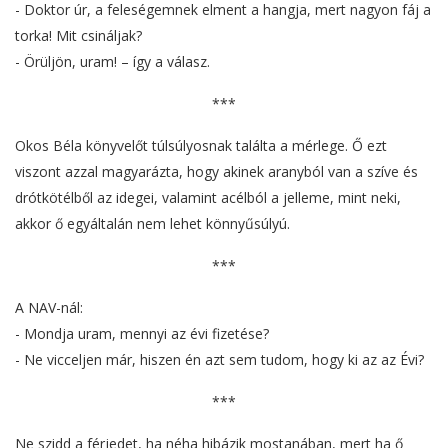
- Doktor úr, a feleségemnek elment a hangja, mert nagyon fáj a
torka! Mit csináljak?
- Örüljön, uram! – így a válasz.
***
Okos Béla könyvelőt túlsúlyosnak találta a mérlege. Ő ezt
viszont azzal magyarázta, hogy akinek aranyból van a szíve és
drótkötélből az idegei, valamint acélból a jelleme, mint neki,
akkor ő egyáltalán nem lehet könnyűsúlyú.
***
A NAV-nál:
- Mondja uram, mennyi az évi fizetése?
- Ne vicceljen már, hiszen én azt sem tudom, hogy ki az az Évi?
***
Ne szidd a férjedet, ha néha hibázik mostanában, mert ha ő