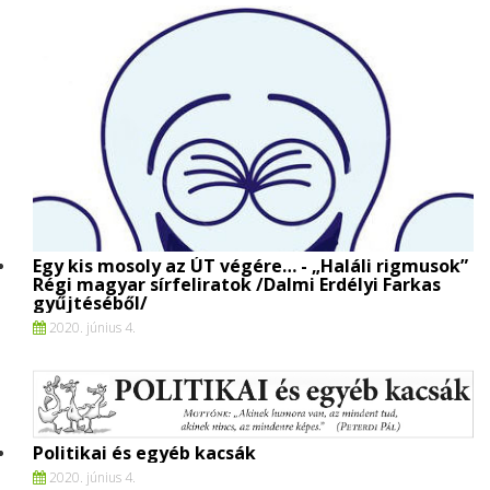
Egy kis mosoly az ÚT végére… - „Haláli rigmusok”
Régi magyar sírfeliratok /Dalmi Erdélyi Farkas
gyűjtéséből/
2020. június 4.
Politikai és egyéb kacsák
2020. június 4.