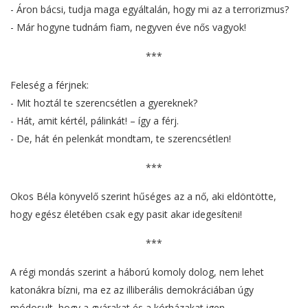
- Áron bácsi, tudja maga egyáltalán, hogy mi az a terrorizmus?
- Már hogyne tudnám fiam, negyven éve nős vagyok!
***
Feleség a férjnek:
- Mit hoztál te szerencsétlen a gyereknek?
- Hát, amit kértél, pálinkát! – így a férj.
- De, hát én pelenkát mondtam, te szerencsétlen!
***
Okos Béla könyvelő szerint hűséges az a nő, aki eldöntötte,
hogy egész életében csak egy pasit akar idegesíteni!
***
A régi mondás szerint a háború komoly dolog, nem lehet
katonákra bízni, ma ez az illiberális demokráciában úgy
módosult, hogy a gyárakat és a kórházakat igen.