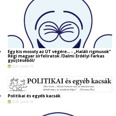
Egy kis mosoly az ÚT végére… - „Haláli rigmusok”
Régi magyar sírfeliratok /Dalmi Erdélyi Farkas
gyűjtéséből/
2020. június 18.
Politikai és egyéb kacsák
2020. június 18.