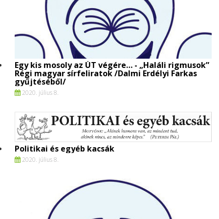
Egy kis mosoly az ÚT végére… - „Haláli rigmusok”
Régi magyar sírfeliratok /Dalmi Erdélyi Farkas
gyűjtéséből/
2020. július 8.
Politikai és egyéb kacsák
2020. július 8.