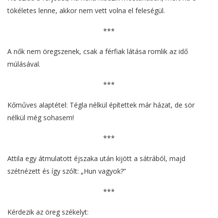
tökéletes lenne, akkor nem vett volna el feleségül.
***
A nők nem öregszenek, csak a férfiak látása romlik az idő
múlásával.
***
Kőműves alaptétel: Tégla nélkül építettek már házat, de sör
nélkül még sohasem!
***
Attila egy átmulatott éjszaka után kijött a sátrából, majd
szétnézett és így szólt: „Hun vagyok?”
***
Kérdezik az öreg székelyt: