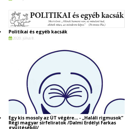
Politikai és egyéb kacsák
2020. július 8.
Egy kis mosoly az ÚT végére… - „Haláli rigmusok”
Régi magyar sírfeliratok /Dalmi Erdélyi Farkas
gyűjtéséből/