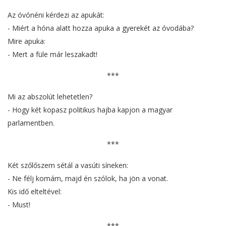
Az óvónéni kérdezi az apukát:
- Miért a hóna alatt hozza apuka a gyerekét az óvodába?
Mire apuka:
- Mert a füle már leszakadt!
***
Mi az abszolút lehetetlen?
- Hogy két kopasz politikus hajba kapjon a magyar
parlamentben.
***
Két szőlőszem sétál a vasúti síneken:
- Ne félj komám, majd én szólok, ha jön a vonat.
Kis idő elteltével:
- Must!
***