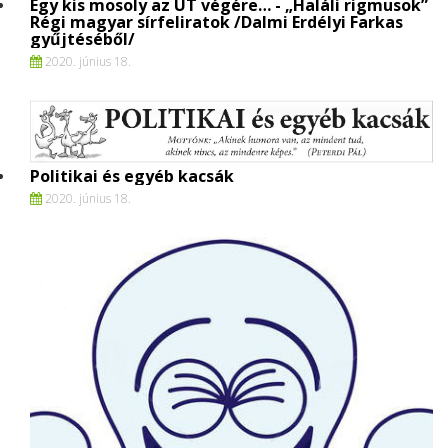
Egy kis mosoly az ÚT végére… - „Haláli rigmusok”
Régi magyar sírfeliratok /Dalmi Erdélyi Farkas
gyűjtéséből/
2020. június 18.
Politikai és egyéb kacsák
2020. június 18.