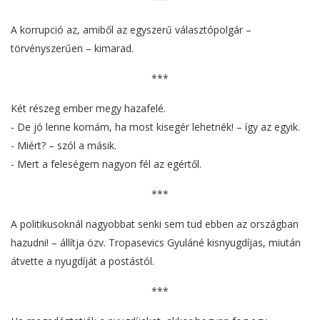
A korrupció az, amiből az egyszerű választópolgár –
törvényszerűen – kimarad.
***
Két részeg ember megy hazafelé.
- De jó lenne komám, ha most kisegér lehetnék! – így az egyik.
- Miért? – szól a másik.
- Mert a feleségem nagyon fél az egértől.
***
A politikusoknál nagyobbat senki sem tud ebben az országban
hazudni! – állítja özv. Tropasevics Gyuláné kisnyugdíjas, miután
átvette a nyugdíját a postástól.
***