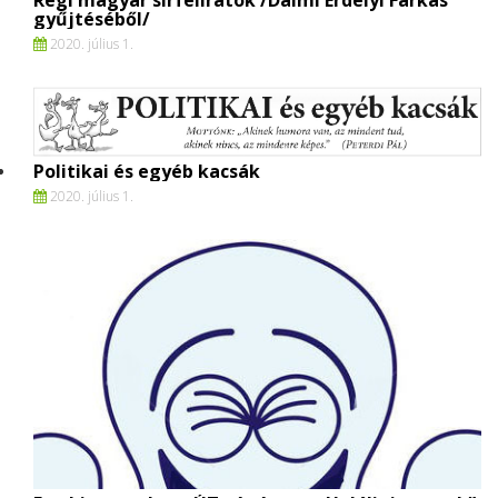
Régi magyar sírfeliratok /Dalmi Erdélyi Farkas
gyűjtéséből/
2020. július 1.
Politikai és egyéb kacsák
2020. július 1.