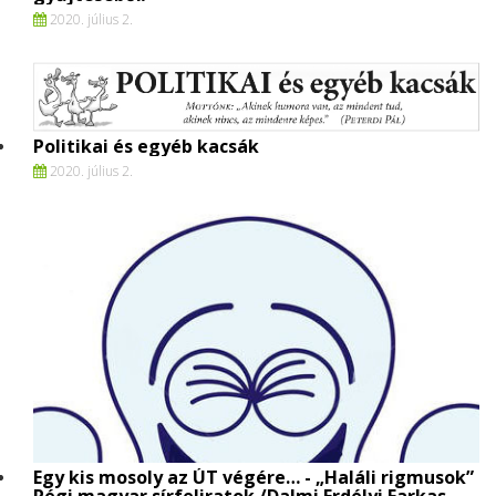
2020. július 2.
Politikai és egyéb kacsák
2020. július 2.
Egy kis mosoly az ÚT végére… - „Haláli rigmusok”