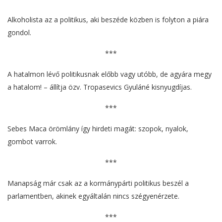
Alkoholista az a politikus, aki beszéde közben is folyton a piára
gondol.
***
A hatalmon lévő politikusnak előbb vagy utóbb, de agyára megy
a hatalom! – állítja özv. Tropasevics Gyuláné kisnyugdíjas.
***
Sebes Maca örömlány így hirdeti magát: szopok, nyalok,
gombot varrok.
***
Manapság már csak az a kormánypárti politikus beszél a
parlamentben, akinek egyáltalán nincs szégyenérzete.
***