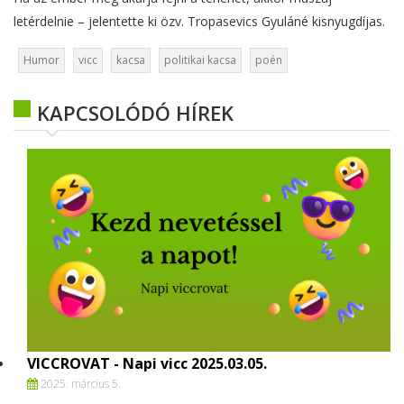
letérdelnie – jelentette ki özv. Tropasevics Gyuláné kisnyugdíjas.
Humor
vicc
kacsa
politikai kacsa
poén
KAPCSOLÓDÓ HÍREK
VICCROVAT - Napi vicc 2025.03.05.
2025. március 5.