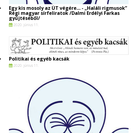
Egy kis mosoly az ÚT végére… - „Haláli rigmusok”
Régi magyar sírfeliratok /Dalmi Erdélyi Farkas
gyűjtéséből/
2020. június 11.
Politikai és egyéb kacsák
2020. június 11.