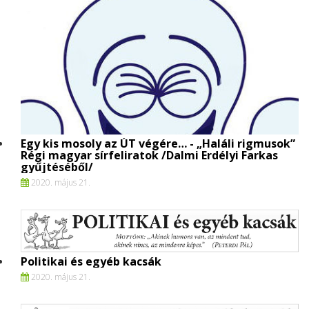
Egy kis mosoly az ÚT végére… - „Haláli rigmusok”
Régi magyar sírfeliratok /Dalmi Erdélyi Farkas
gyűjtéséből/
2020. május 21.
Politikai és egyéb kacsák
2020. május 21.