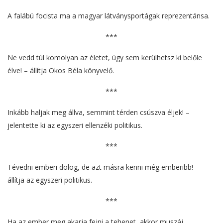
A falábú focista ma a magyar látványsportágak reprezentánsa.
***
Ne vedd túl komolyan az életet, úgy sem kerülhetsz ki belőle
élve! – állítja Okos Béla könyvelő.
***
Inkább haljak meg állva, semmint térden csúszva éljek! –
jelentette ki az egyszeri ellenzéki politikus.
***
Tévedni emberi dolog, de azt másra kenni még emberibb! –
állítja az egyszeri politikus.
***
Ha az ember meg akarja fejni a tehenet, akkor muszáj