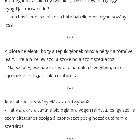
Ha megadóztatják a nyugdíjakat, akkor hogyan fog egy
nyugdíjas mosakodni?
- Ha a hasát mossa, akkor a háta habzik, mert olyan sovány
lesz!
***
A pilóta bejelenti, hogy a repülőgépnek mind a négy hajtóműve
leállt. Erre a hírre így szól a szőke nő a szomszédjához:
- Na, szép! Egész nap itt rostokolhatunk a levegőben, mire
kijönnek és megjavítják a motorokat.
***
Ki az abszolút sovány diák az osztályban?
- Hát az, akire a tanár a biológia óra végén rámutat és így szól: a
szemléltetéshez szolgáló csontvázat pedig hozzák utánam a
szertárba.
***