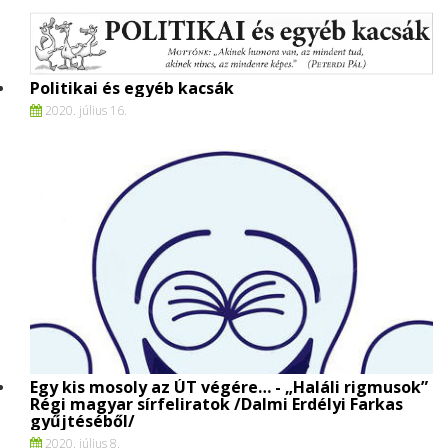
Politikai és egyéb kacsák
2020. július 16.
Egy kis mosoly az ÚT végére… - „Haláli rigmusok”
Régi magyar sírfeliratok /Dalmi Erdélyi Farkas
gyűjtéséből/
2020. július 8.