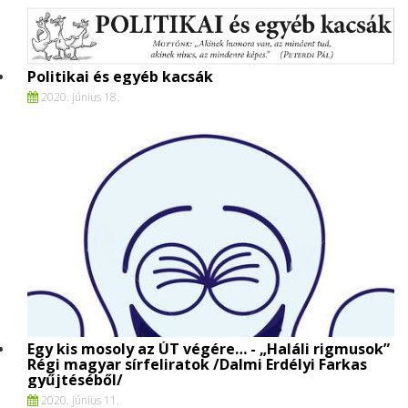
Politikai és egyéb kacsák
2020. június 18.
Egy kis mosoly az ÚT végére… - „Haláli rigmusok”
Régi magyar sírfeliratok /Dalmi Erdélyi Farkas
gyűjtéséből/
2020. június 11.