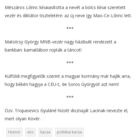
Mészáros Lőrinc kínaiasította a nevét a bölcs kínai szeretett
vezér és diktátor tiszteletére: az új neve így Mao-Ce-Lőrinc lett.
***
Matolcsy György MNB-vezér nagy házibulit rendezett a
bankban: kamatlábon ropták a táncot!
***
Külföldi megfigyelők szerint a magyar kormány már hajlik arra,
hogy békén hagyja a CEU-t, de Soros Györgyöt azt nem!
***
Özv. Tropasevics Gyuláné hízott disznaját Lacinak nevezte el,
mert olyan Kövér.
Humor
vicc
kacsa
politikai kacsa