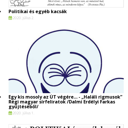
Politikai és egyéb kacsák
2020. július 2.
Egy kis mosoly az ÚT végére… - „Haláli rigmusok”
Régi magyar sírfeliratok /Dalmi Erdélyi Farkas
gyűjtéséből/
2020. július 1.