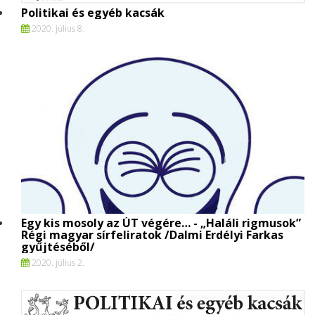
Politikai és egyéb kacsák
2020. július 8.
Egy kis mosoly az ÚT végére… - „Haláli rigmusok”
Régi magyar sírfeliratok /Dalmi Erdélyi Farkas
gyűjtéséből/
2020. július 2.