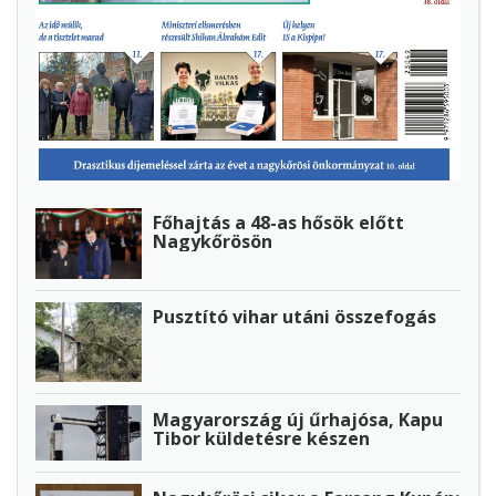
Főhajtás a 48-as hősök előtt
Nagykőrösön
Pusztító vihar utáni összefogás
Magyarország új űrhajósa, Kapu
Tibor küldetésre készen