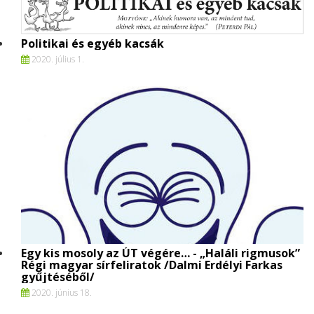
Politikai és egyéb kacsák
2020. július 1.
Egy kis mosoly az ÚT végére… - „Haláli rigmusok”
Régi magyar sírfeliratok /Dalmi Erdélyi Farkas
gyűjtéséből/
2020. június 18.