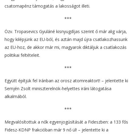
csatornapénz támogatás a lakosságot illeti.
***
Özv. Tropasevics Gyuláné kisnyugdíjas szerint ő már alig várja,
hogy kilépjünk az EU-ból, és aztán majd újra csatlakozhassunk
az EU-hoz, de akkor már mi, magyarok diktáljuk a csatlakozás
politikai feltételeit.
***
Együtt építjük fel Iránban az orosz atomreaktort! – jelentette ki
Semjén Zsolt miniszterelnök-helyettes iráni látogatása
alkalmából.
***
Megvalósítottuk a nők egyenjogúsítását a Fideszben: a 133 fős
Fidesz-KDNP frakcióban már 9 nő ül! – jelentette ki a