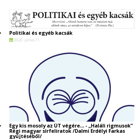
Politikai és egyéb kacsák
2020. június 11.
Egy kis mosoly az ÚT végére… - „Haláli rigmusok”
Régi magyar sírfeliratok /Dalmi Erdélyi Farkas
gyűjtéséből/