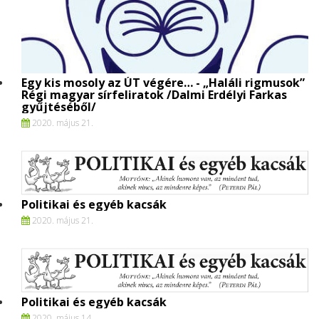
Egy kis mosoly az ÚT végére… - „Haláli rigmusok”
Régi magyar sírfeliratok /Dalmi Erdélyi Farkas
gyűjtéséből/
2020. május 21.
Politikai és egyéb kacsák
2020. május 21.
Politikai és egyéb kacsák
2020. május 14.