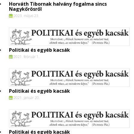
Horváth Tibornak halvány fogalma sincs
Nagykőrösről
2023. május 23.
Politikai és egyéb kacsák
2021. február 1.
Politikai és egyéb kacsák
2021. január 20.
Politikai és egyéb kacsák