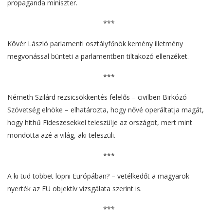
propaganda miniszter.
***
Kövér László parlamenti osztályfőnök kemény illetmény
megvonással bünteti a parlamentben tiltakozó ellenzéket.
***
Németh Szilárd rezsicsökkentés felelős – civilben Birkózó
Szövetség elnöke – elhatározta, hogy nővé operáltatja magát,
hogy hithű Fideszesekkel teleszülje az országot, mert mint
mondotta azé a világ, aki teleszüli.
***
A ki tud többet lopni Európában? – vetélkedőt a magyarok
nyerték az EU objektív vizsgálata szerint is.
***