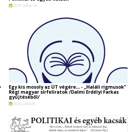
2020. július 16.
Egy kis mosoly az ÚT végére… - „Haláli rigmusok”
Régi magyar sírfeliratok /Dalmi Erdélyi Farkas
gyűjtéséből/
2020. július 8.