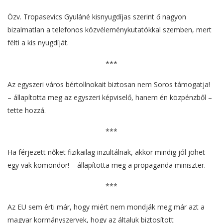
Özv. Tropasevics Gyuláné kisnyugdíjas szerint ő nagyon
bizalmatlan a telefonos közvéleménykutatókkal szemben, mert
félti a kis nyugdíját.
***
Az egyszeri város bértollnokait biztosan nem Soros támogatja!
– állapította meg az egyszeri képviselő, hanem én közpénzből –
tette hozzá.
***
Ha férjezett nőket fizikailag inzultálnak, akkor mindig jól jöhet
egy vak komondor! – állapította meg a propaganda miniszter.
***
Az EU sem érti már, hogy miért nem mondják meg már azt a
magyar kormányszervek, hogy az általuk biztosított