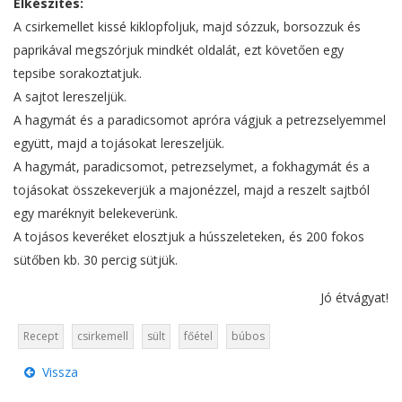
Elkészítés:
A csirkemellet kissé kiklopfoljuk, majd sózzuk, borsozzuk és
paprikával megszórjuk mindkét oldalát, ezt követően egy
tepsibe sorakoztatjuk.
A sajtot lereszeljük.
A hagymát és a paradicsomot apróra vágjuk a petrezselyemmel
együtt, majd a tojásokat lereszeljük.
A hagymát, paradicsomot, petrezselymet, a fokhagymát és a
tojásokat összekeverjük a majonézzel, majd a reszelt sajtból
egy maréknyit belekeverünk.
A tojásos keveréket elosztjuk a hússzeleteken, és 200 fokos
sütőben kb. 30 percig sütjük.
Jó étvágyat!
Recept
csirkemell
sült
főétel
búbos
Vissza