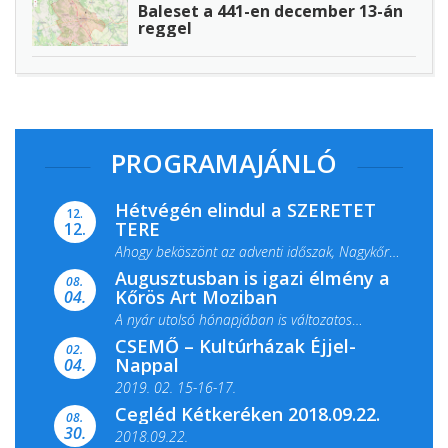
Baleset a 441-en december 13-án
reggel
PROGRAMAJÁNLÓ
Hétvégén elindul a SZERETET
12.
TERE
12.
Ahogy beköszönt az adventi időszak, Nagykőrös
Augusztusban is igazi élmény a
ismét megtelik ünnepi fénnyel és közös...
08.
Kőrös Art Moziban
04.
A nyár utolsó hónapjában is változatos
CSEMŐ – Kultúrházak Éjjel-
filmkínálattal, családi...
02.
Nappal
04.
2019. 02. 15-16-17.
Cegléd Kétkeréken 2018.09.22.
08.
Színes és tartalmas programokkal várja a
30.
2018.09.22.