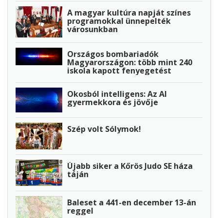
A magyar kultúra napját színes
programokkal ünnepelték
városunkban
Országos bombariadók
Magyarországon: több mint 240
iskola kapott fenyegetést
Okosból intelligens: Az AI
gyermekkora és jövője
Szép volt Sólymok!
Újabb siker a Kőrös Judo SE háza
táján
Baleset a 441-en december 13-án
reggel