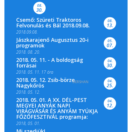
Csemői Községi Könyvtár és...
08.
30.
Csemő: Szüreti Traktoros
08.
Felvonulás és Bál 2018.09.08.
13.
2018.09.08.
Jászkarajenő Augusztus 20-i
05.
programok
07.
2018. 08. 20.
2018. 05. 11. - A boldogság
04.
forrásai
30.
2018. 05. 11. 17 óra
2018. 05. 12. Zsib-börze
04.
DERSHAN
2018. 05. 11. 19 óra
Nagykőrös
25.
2018. 05. 12.
2018. 05. 01. A XX. DÉL-PEST
04.
MEGYEI ANYÁK NAPI
12.
VIRÁGVÁSÁR ÉS ANYÁM TYÚKJA
FŐZŐFESZTIVÁL programja:
2018, 05. 01.
Mi szedjük!