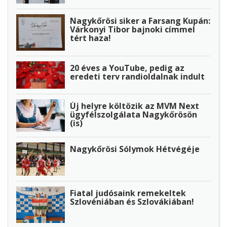
Nagykőrösi siker a Farsang Kupán:
Várkonyi Tibor bajnoki címmel
tért haza!
20 éves a YouTube, pedig az
eredeti terv randioldalnak indult
Új helyre költözik az MVM Next
ügyfélszolgálata Nagykőrösön
(is)
Nagykőrösi Sólymok Hétvégéje
Fiatal judósaink remekeltek
Szlovéniában és Szlovákiában!