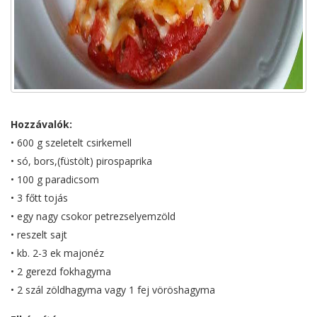
Hozzávalók:
• 600 g szeletelt csirkemell
• só, bors,(füstölt) pirospaprika
• 100 g paradicsom
• 3 főtt tojás
• egy nagy csokor petrezselyemzöld
• reszelt sajt
• kb. 2-3 ek majonéz
• 2 gerezd fokhagyma
• 2 szál zöldhagyma vagy 1 fej vöröshagyma