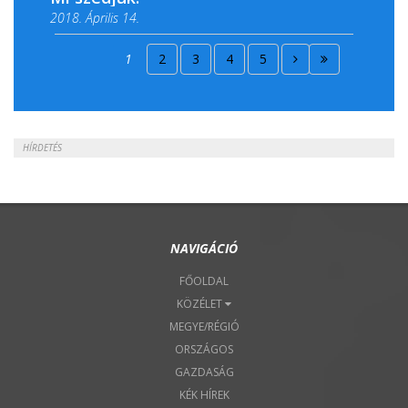
2018. Április 14.
2018. Április 15.
1
2
3
4
5
2018. Április 22.
HÍRDETÉS
NAVIGÁCIÓ
FŐOLDAL
KÖZÉLET
MEGYE/RÉGIÓ
ORSZÁGOS
GAZDASÁG
KÉK HÍREK