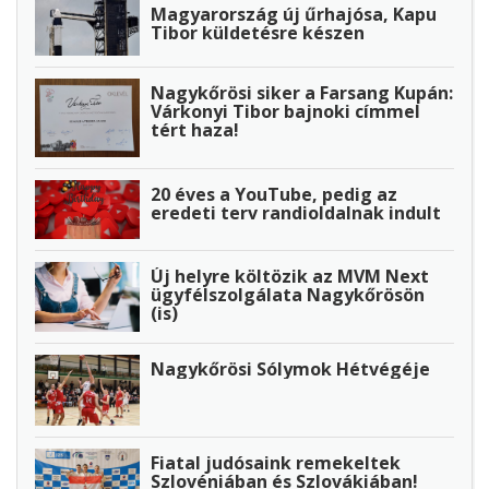
Magyarország új űrhajósa, Kapu
Tibor küldetésre készen
Nagykőrösi siker a Farsang Kupán:
Várkonyi Tibor bajnoki címmel
tért haza!
20 éves a YouTube, pedig az
eredeti terv randioldalnak indult
Új helyre költözik az MVM Next
ügyfélszolgálata Nagykőrösön
(is)
Nagykőrösi Sólymok Hétvégéje
Fiatal judósaink remekeltek
Szlovéniában és Szlovákiában!