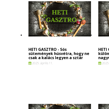
HETI GASZTRO - Sós
HETI
sütemények húsvétra, hogy ne
külö
csak a kalács legyen a sztár
nagy
2025. április 11.
2025. 