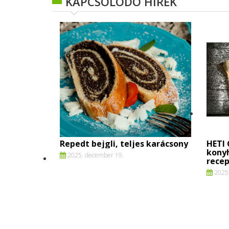
KAPCSOLÓDÓ HÍREK
Repedt bejgli, teljes karácsony
HETI 
kony
2025. december 19.
recep
2025.