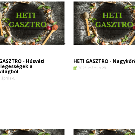
 GASZTRO - Húsvéti
HETI GASZTRO - Nagykőrö
nlegességek a
2025. március 28.
világból
április 4.