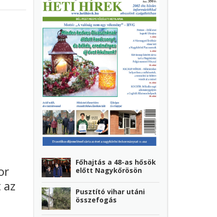
Főhajtás a 48-as hősök
or
előtt Nagykőrösön
 az
Pusztító vihar utáni
összefogás