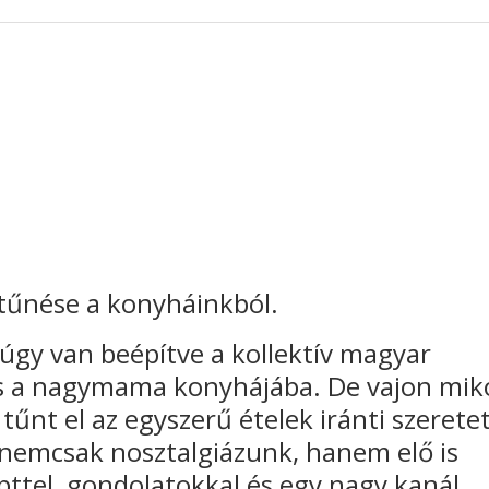
ltűnése a konyháinkból.
 úgy van beépítve a kollektív magyar
os a nagymama konyhájába. De vajon mik
tűnt el az egyszerű ételek iránti szeretet
 nemcsak nosztalgiázunk, hanem elő is
epttel, gondolatokkal és egy nagy kanál