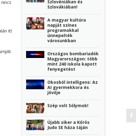
Szlovéniában és
 nincs
Szlovákiában!
A magyar kultúra
napját színes
programokkal
án itt
ünnepelték
városunkban
mplit.
Országos bombariadók
Magyarországon: több
mint 240 iskola kapott
fenyegetést
Okosból intelligens: Az
AI gyermekkora és
jövője
Szép volt Sólymok!
Újabb siker a Kőrös
Judo SE háza táján