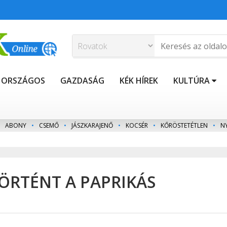
ORSZÁGOS
GAZDASÁG
KÉK HÍREK
KULTÚRA
ABONY
•
CSEMŐ
•
JÁSZKARAJENŐ
•
KOCSÉR
•
KŐRÖSTETÉTLEN
•
N
TÖRTÉNT A PAPRIKÁS