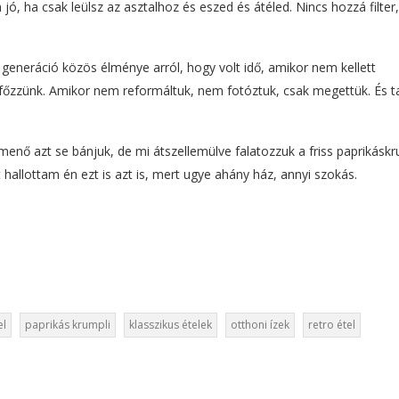
 jó, ha csak leülsz az asztalhoz és eszed és átéled. Nincs hozzá filter,
generáció közös élménye arról, hogy volt idő, amikor nem kellett
főzzünk. Amikor nem reformáltuk, nem fotóztuk, csak megettük. És tal
enő azt se bánjuk, de mi átszellemülve falatozzuk a friss paprikáskru
hallottam én ezt is azt is, mert ugye ahány ház, annyi szokás.
el
paprikás krumpli
klasszikus ételek
otthoni ízek
retro étel