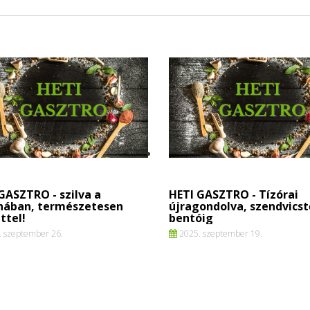
GASZTRO - szilva a
HETI GASZTRO - Tízórai
hában, természetesen
újragondolva, szendvicst
ttel!
bentóig
 szeptember 26.
2025. szeptember 19.