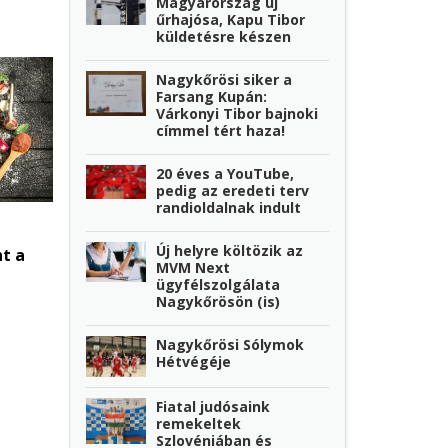
Magyarország új
űrhajósa, Kapu Tibor
küldetésre készen
Nagykőrösi siker a
Farsang Kupán:
Várkonyi Tibor bajnoki
címmel tért haza!
20 éves a YouTube,
pedig az eredeti terv
randioldalnak indult
Új helyre költözik az
t a
MVM Next
ügyfélszolgálata
Nagykőrösön (is)
Nagykőrösi Sólymok
Hétvégéje
Fiatal judósaink
remekeltek
Szlovéniában és