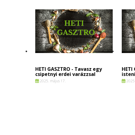
HETI GASZTRO - Tavasz egy
HETI
csipetnyi erdei varázzsal
isten
2025. május 17.
2025.