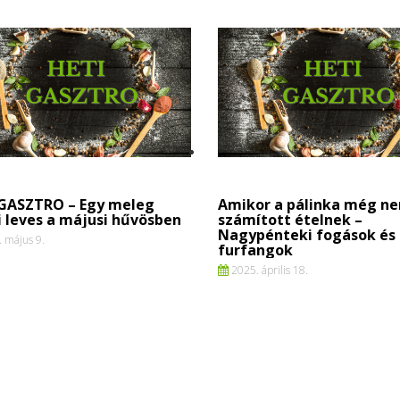
 GASZTRO – Egy meleg
Amikor a pálinka még n
i leves a májusi hűvösben
számított ételnek –
Nagypénteki fogások és 
 május 9.
furfangok
2025. április 18.