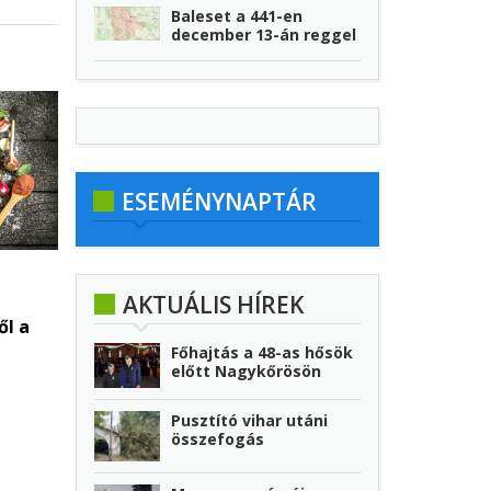
Baleset a 441-en
december 13-án reggel
ESEMÉNYNAPTÁR
AKTUÁLIS HÍREK
ől a
Főhajtás a 48-as hősök
előtt Nagykőrösön
Pusztító vihar utáni
összefogás