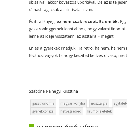
ubisalival, akkor kovászos uborkával. De az is teljesen
rá hashtag, csak a színtiszta íz van.
És itt a lényeg:
ez nem csak recept. Ez emlék.
Egy 
gasztrobloggernek lenni ahhoz, hogy valami finomat 
lenne az ideje visszatenni az asztalra – megint.
Én és a gyerekek imádjuk. Ha retro, ha nem, ha nem m
Kíváncsi vagyok te hogy készíted kedves olvasó, mert 
Szabóné Pálhegyi Krisztina
gasztronómia
magyar konyha
nosztalgia
egytálét
gyerekkor ízei
hétvégi ebéd
krumplis ételek