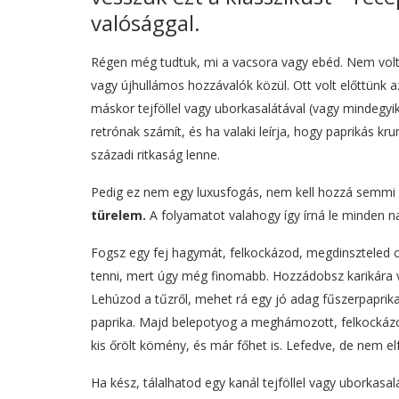
valósággal.
Régen még tudtuk, mi a vacsora vagy ebéd. Nem volt 
vagy újhullámos hozzávalók közül. Ott volt előttünk a
máskor tejföllel vagy uborkasalátával (vagy mindegy
retrónak számít, és ha valaki leírja, hogy paprikás 
századi ritkaság lenne.
Pedig ez nem egy luxusfogás, nem kell hozzá semmi 
türelem.
A folyamatot valahogy így írná le minden
Fogsz egy fej hagymát, felkockázod, megdinszteled ol
tenni, mert úgy még finomabb. Hozzádobsz karikára vágo
Lehúzod a tűzről, mehet rá egy jó adag fűszerpaprika,
paprika. Majd belepotyog a meghámozott, felkockázott
kis őrölt kömény, és már főhet is. Lefedve, de nem elf
Ha kész, tálalhatod egy kanál tejföllel vagy uborkas