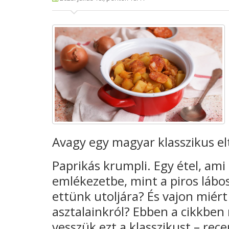
Avagy egy magyar klasszikus e
Paprikás krumpli. Egy étel, ami
emlékezetbe, mint a piros láb
ettünk utoljára? És vajon miért 
asztalainkról? Ebben a cikkben
vesszük ezt a klasszikust – rec