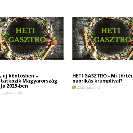
 új köntösben –
HETI GASZTRO - Mi történ
tatkozik Magyarország
paprikás krumplival?
ja 2025-ben
2025. július 18.
 augusztus 22.