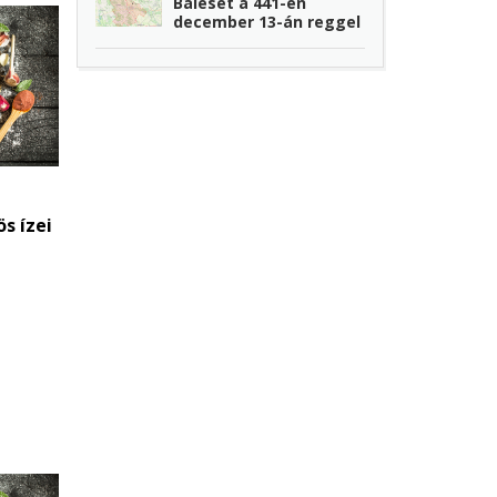
Baleset a 441-en
december 13-án reggel
s ízei