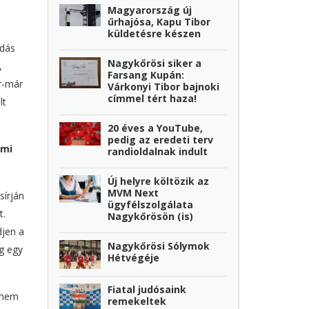
Magyarország új
űrhajósa, Kapu Tibor
küldetésre készen
ldás
Nagykőrösi siker a
,
Farsang Kupán:
r-már
Várkonyi Tibor bajnoki
címmel tért haza!
lt
20 éves a YouTube,
pedig az eredeti terv
émi
randioldalnak indult
Új helyre költözik az
MVM Next
sírján
ügyfélszolgálata
t.
Nagykőrösön (is)
djen a
Nagykőrösi Sólymok
eg egy
Hétvégéje
Fiatal judósaink
a nem
remekeltek