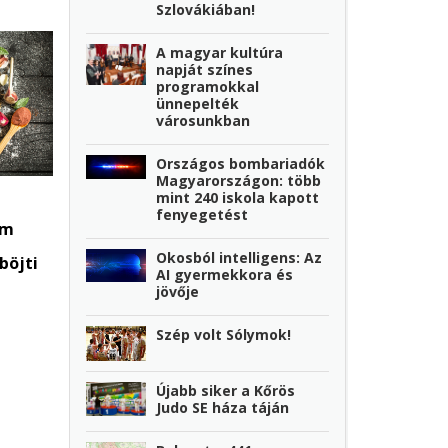
Szlovákiában!
A magyar kultúra
napját színes
programokkal
ünnepelték
városunkban
Országos bombariadók
Magyarországon: több
mint 240 iskola kapott
fenyegetést
em
Okosból intelligens: Az
böjti
AI gyermekkora és
jövője
Szép volt Sólymok!
Újabb siker a Kőrös
Judo SE háza táján