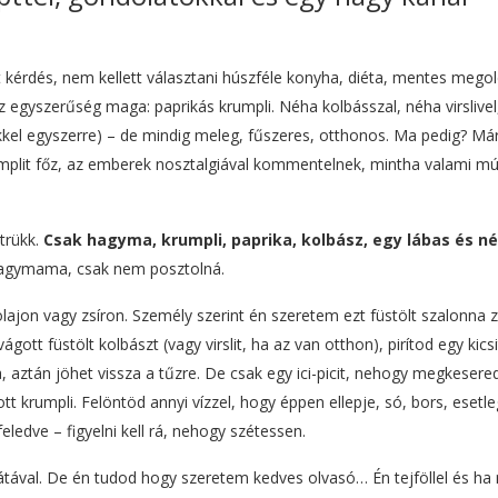
kérdés, nem kellett választani húszféle konyha, diéta, mentes mego
z egyszerűség maga: paprikás krumpli. Néha kolbásszal, néha virslivel
ikkel egyszerre) – de mindig meleg, fűszeres, otthonos. Ma pedig? Má
krumplit főz, az emberek nosztalgiával kommentelnek, mintha valami mú
trükk.
Csak hagyma, krumpli, paprika, kolbász, egy lábas és n
 nagymama, csak nem posztolná.
ajon vagy zsíron. Személy szerint én szeretem ezt füstölt szalonna z
tt füstölt kolbászt (vagy virslit, ha az van otthon), pirítod egy kicsi
 aztán jöhet vissza a tűzre. De csak egy ici-picit, nehogy megkesere
 krumpli. Felöntöd annyi vízzel, hogy éppen ellepje, só, bors, esetl
eledve – figyelni kell rá, nehogy szétessen.
alátával. De én tudod hogy szeretem kedves olvasó… Én tejföllel és h