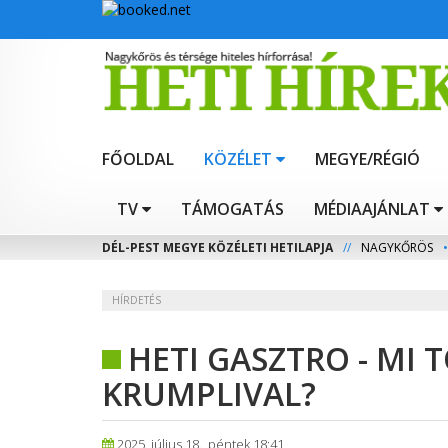
FŐOLDAL
KÖZÉLET
MEGYE/RÉGIÓ
TV
TÁMOGATÁS
MÉDIAAJÁNLAT
DÉL-PEST MEGYE KÖZÉLETI HETILAPJA
//
NAGYKŐRÖS
•
HÍRDETÉS
HETI GASZTRO - MI 
KRUMPLIVAL?
2025. július 18., péntek 18:41