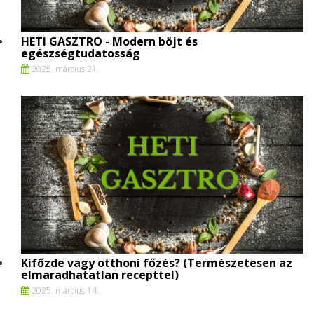
HETI GASZTRO - Modern böjt és
egészségtudatosság
2025. március 21.
Kifőzde vagy otthoni főzés? (Természetesen az
elmaradhatatlan recepttel)
2025. március 14.