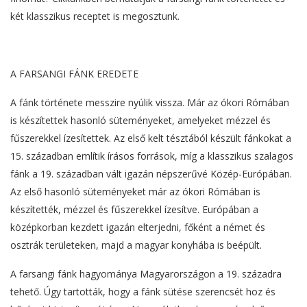
két klasszikus receptet is megosztunk.
A FARSANGI FÁNK EREDETE
A fánk története messzire nyúlik vissza. Már az ókori Rómában
is készítettek hasonló süteményeket, amelyeket mézzel és
fűszerekkel ízesítettek. Az első kelt tésztából készült fánkokat a
15. században említik írásos források, míg a klasszikus szalagos
fánk a 19. században vált igazán népszerűvé Közép-Európában.
Az első hasonló süteményeket már az ókori Rómában is
készítették, mézzel és fűszerekkel ízesítve. Európában a
középkorban kezdett igazán elterjedni, főként a német és
osztrák területeken, majd a magyar konyhába is beépült.
A farsangi fánk hagyománya Magyarországon a 19. századra
tehető. Úgy tartották, hogy a fánk sütése szerencsét hoz és