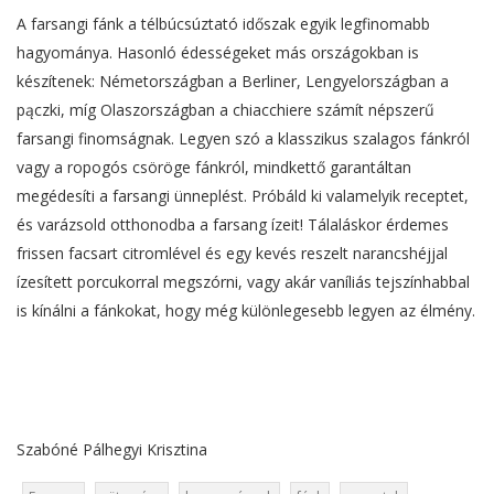
A farsangi fánk a télbúcsúztató időszak egyik legfinomabb
hagyománya. Hasonló édességeket más országokban is
készítenek: Németországban a Berliner, Lengyelországban a
pączki, míg Olaszországban a chiacchiere számít népszerű
farsangi finomságnak. Legyen szó a klasszikus szalagos fánkról
vagy a ropogós csöröge fánkról, mindkettő garantáltan
megédesíti a farsangi ünneplést. Próbáld ki valamelyik receptet,
és varázsold otthonodba a farsang ízeit! Tálaláskor érdemes
frissen facsart citromlével és egy kevés reszelt narancshéjjal
ízesített porcukorral megszórni, vagy akár vaníliás tejszínhabbal
is kínálni a fánkokat, hogy még különlegesebb legyen az élmény.
Szabóné Pálhegyi Krisztina