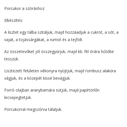
Porcukor a szóráshoz
Elkészítés:
A lisztet egy tálba szitáljuk, majd hozzáadjuk a cukrot, a sót, a
vajat, a tojássárgákat, a rumot és a tejfölt.
Az összetevőket jól összegyúrjuk, majd kb. fél órára hűtőbe
tesszük.
Lisztezett felületen vékonyra nyújtjuk, majd rombusz alakúra
vágjuk, és a közepét kissé bevágjuk.
Forró olajban aranybarnára sütjük, majd papírtörlőn
lecsepegtetjük.
Porcukorral megszórva tálaljuk.