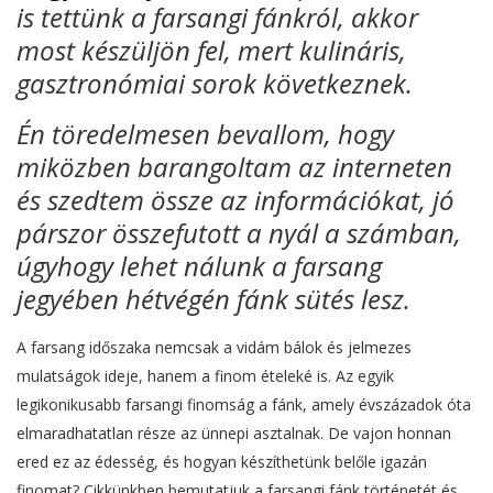
is tettünk a farsangi fánkról, akkor
most készüljön fel, mert kulináris,
gasztronómiai sorok következnek.
Én töredelmesen bevallom, hogy
miközben barangoltam az interneten
és szedtem össze az információkat, jó
párszor összefutott a nyál a számban,
úgyhogy lehet nálunk a farsang
jegyében hétvégén fánk sütés lesz.
A farsang időszaka nemcsak a vidám bálok és jelmezes
mulatságok ideje, hanem a finom ételeké is. Az egyik
legikonikusabb farsangi finomság a fánk, amely évszázadok óta
elmaradhatatlan része az ünnepi asztalnak. De vajon honnan
ered ez az édesség, és hogyan készíthetünk belőle igazán
finomat? Cikkünkben bemutatjuk a farsangi fánk történetét és