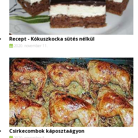
Recept - Kókuszkocka sütés nélkül
2020. november 11.
Csirkecombok káposztaágyon
2020. november 5.