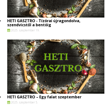
HETI GASZTRO - Tízórai újragondolva,
szendvicstől a bentóig
2025. szeptember 19.
HETI GASZTRO – Egy falat szeptember
2025. szeptember 5.