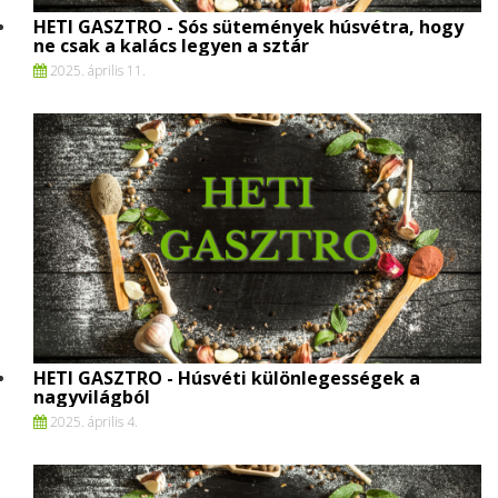
HETI GASZTRO - Sós sütemények húsvétra, hogy
ne csak a kalács legyen a sztár
2025. április 11.
HETI GASZTRO - Húsvéti különlegességek a
nagyvilágból
2025. április 4.