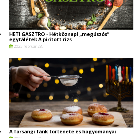
HETI GASZTRO - Hétköznapi „megúszós”
egytálétel: A pirított rizs
2025. február 28.
A farsangi fánk története és hagyományai