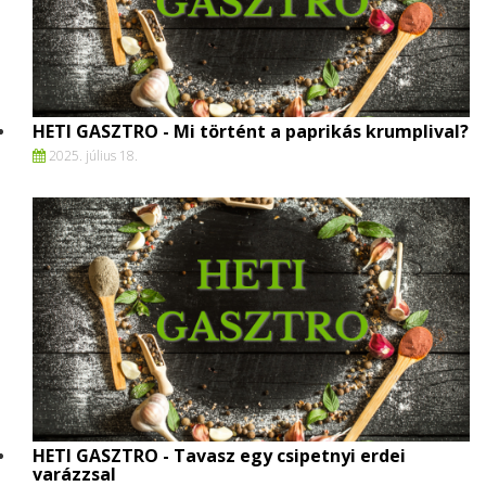
HETI GASZTRO - Mi történt a paprikás krumplival?
2025. július 18.
HETI GASZTRO - Tavasz egy csipetnyi erdei
varázzsal