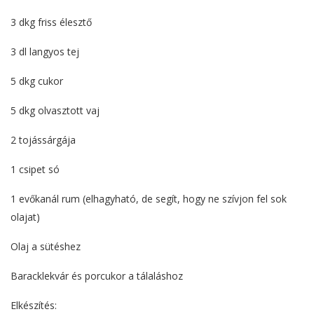
3 dkg friss élesztő
3 dl langyos tej
5 dkg cukor
5 dkg olvasztott vaj
2 tojássárgája
1 csipet só
1 evőkanál rum (elhagyható, de segít, hogy ne szívjon fel sok
olajat)
Olaj a sütéshez
Baracklekvár és porcukor a tálaláshoz
Elkészítés: