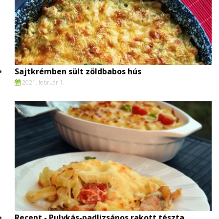
Sajtkrémben sült zöldbabos hús
2021. február 1.
Recept - Pulykás-padlizsános rakott tészta