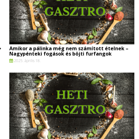
Amikor a pálinka még nem számított ételnek –
Nagypénteki fogások és böjti furfangok
2025. április 18.