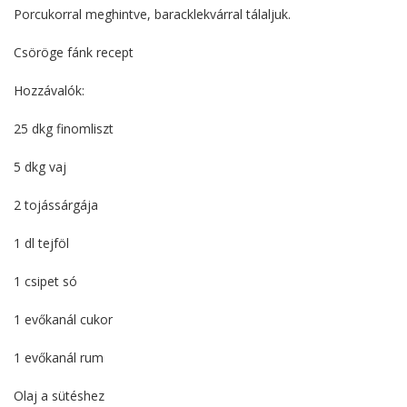
Porcukorral meghintve, baracklekvárral tálaljuk.
Csöröge fánk recept
Hozzávalók:
25 dkg finomliszt
5 dkg vaj
2 tojássárgája
1 dl tejföl
1 csipet só
1 evőkanál cukor
1 evőkanál rum
Olaj a sütéshez