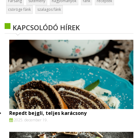
Farsang
sütemény
hagyományok
fánk
receptek
csöröge fánk
szalagos fánk
KAPCSOLÓDÓ HÍREK
Repedt bejgli, teljes karácsony
2025. december 19.