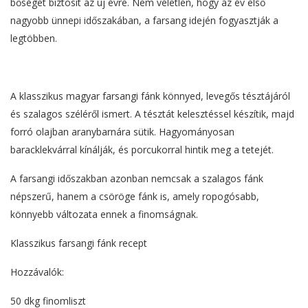
bőséget biztosít az új évre. Nem véletlen, hogy az év első
nagyobb ünnepi időszakában, a farsang idején fogyasztják a
legtöbben.
A klasszikus magyar farsangi fánk könnyed, levegős tésztájáról
és szalagos széléről ismert. A tésztát kelesztéssel készítik, majd
forró olajban aranybarnára sütik. Hagyományosan
baracklekvárral kínálják, és porcukorral hintik meg a tetejét.
A farsangi időszakban azonban nemcsak a szalagos fánk
népszerű, hanem a csöröge fánk is, amely ropogósabb,
könnyebb változata ennek a finomságnak.
Klasszikus farsangi fánk recept
Hozzávalók:
50 dkg finomliszt