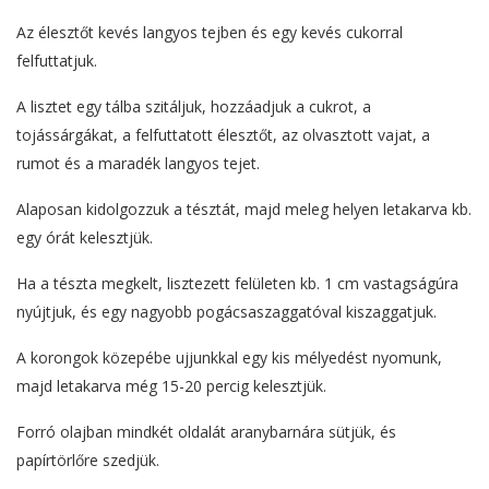
Az élesztőt kevés langyos tejben és egy kevés cukorral
felfuttatjuk.
A lisztet egy tálba szitáljuk, hozzáadjuk a cukrot, a
tojássárgákat, a felfuttatott élesztőt, az olvasztott vajat, a
rumot és a maradék langyos tejet.
Alaposan kidolgozzuk a tésztát, majd meleg helyen letakarva kb.
egy órát kelesztjük.
Ha a tészta megkelt, lisztezett felületen kb. 1 cm vastagságúra
nyújtjuk, és egy nagyobb pogácsaszaggatóval kiszaggatjuk.
A korongok közepébe ujjunkkal egy kis mélyedést nyomunk,
majd letakarva még 15-20 percig kelesztjük.
Forró olajban mindkét oldalát aranybarnára sütjük, és
papírtörlőre szedjük.