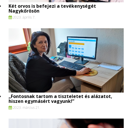
Két orvos is befejezi a tevékenységét
Nagykőrösön
2023. április 7.
„Fontosnak tartom a tiszteletet és alázatot,
hiszen egymásért vagyunk!”
2023. március 21.