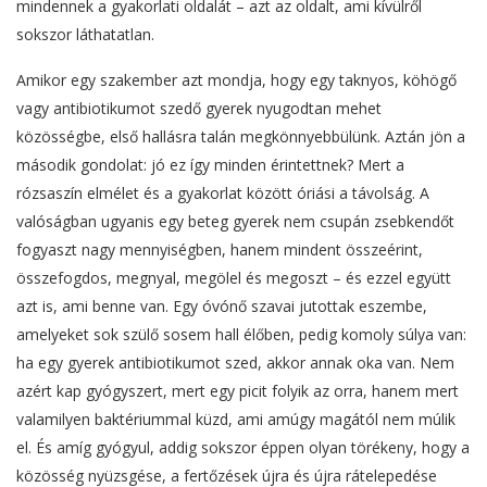
mindennek a gyakorlati oldalát – azt az oldalt, ami kívülről
sokszor láthatatlan.
Amikor egy szakember azt mondja, hogy egy taknyos, köhögő
vagy antibiotikumot szedő gyerek nyugodtan mehet
közösségbe, első hallásra talán megkönnyebbülünk. Aztán jön a
második gondolat: jó ez így minden érintettnek? Mert a
rózsaszín elmélet és a gyakorlat között óriási a távolság. A
valóságban ugyanis egy beteg gyerek nem csupán zsebkendőt
fogyaszt nagy mennyiségben, hanem mindent összeérint,
összefogdos, megnyal, megölel és megoszt – és ezzel együtt
azt is, ami benne van. Egy óvónő szavai jutottak eszembe,
amelyeket sok szülő sosem hall élőben, pedig komoly súlya van:
ha egy gyerek antibiotikumot szed, akkor annak oka van. Nem
azért kap gyógyszert, mert egy picit folyik az orra, hanem mert
valamilyen baktériummal küzd, ami amúgy magától nem múlik
el. És amíg gyógyul, addig sokszor éppen olyan törékeny, hogy a
közösség nyüzsgése, a fertőzések újra és újra rátelepedése