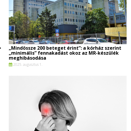
„Mindössze 200 beteget érint”: a kórház szerint
„minimális” fennakadást okoz az MR-készülék
meghibásodása
2025. augusztus 1.