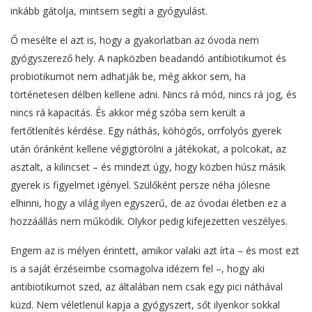
inkább gátolja, mintsem segíti a gyógyulást.
Ő mesélte el azt is, hogy a gyakorlatban az óvoda nem
gyógyszerező hely. A napközben beadandó antibiotikumot és
probiotikumot nem adhatják be, még akkor sem, ha
történetesen délben kellene adni. Nincs rá mód, nincs rá jog, és
nincs rá kapacitás. És akkor még szóba sem került a
fertőtlenítés kérdése. Egy náthás, köhögős, orrfolyós gyerek
után óránként kellene végigtörölni a játékokat, a polcokat, az
asztalt, a kilincset – és mindezt úgy, hogy közben húsz másik
gyerek is figyelmet igényel. Szülőként persze néha jólesne
elhinni, hogy a világ ilyen egyszerű, de az óvodai életben ez a
hozzáállás nem működik. Olykor pedig kifejezetten veszélyes.
Engem az is mélyen érintett, amikor valaki azt írta – és most ezt
is a saját érzéseimbe csomagolva idézem fel –, hogy aki
antibiotikumot szed, az általában nem csak egy pici náthával
küzd. Nem véletlenül kapja a gyógyszert, sőt ilyenkor sokkal