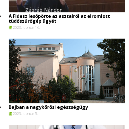
A Fidesz lesöpörte az asztalról az elromlott
tüdőszűrőgép ügyét
2023. február 16.
Bajban a nagykőrösi egészségügy
2023. február 5.