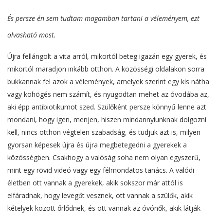
És persze én sem tudtam magamban tartani a véleményem, ezt
olvasható most.
Újra fellángolt a vita arról, mikortól beteg igazán egy gyerek, és
mikortól maradjon inkább otthon. A közösségi oldalakon sorra
bukkannak fel azok a vélemények, amelyek szerint egy kis nátha
vagy köhögés nem számít, és nyugodtan mehet az óvodába az,
aki épp antibiotikumot szed. Szülőként persze könnyű lenne azt
mondani, hogy igen, menjen, hiszen mindannyiunknak dolgozni
kell, nincs otthon végtelen szabadság, és tudjuk azt is, milyen
gyorsan képesek újra és újra megbetegedni a gyerekek a
közösségben. Csakhogy a valóság soha nem olyan egyszerű,
mint egy rövid videó vagy egy félmondatos tanács. A valódi
életben ott vannak a gyerekek, akik sokszor már attól is
elfáradnak, hogy levegőt vesznek, ott vannak a szülők, akik
kételyek között őrlődnek, és ott vannak az óvónők, akik látják