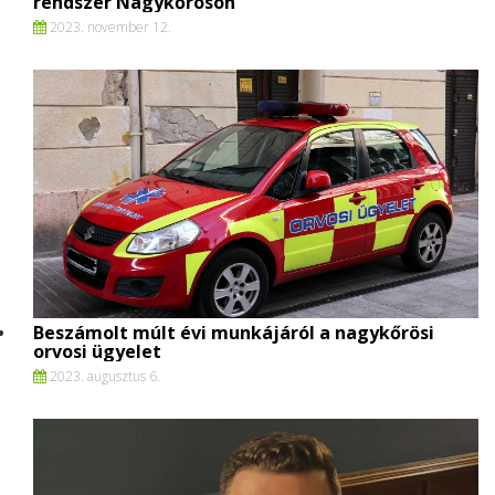
rendszer Nagykőrösön
2023. november 12.
Beszámolt múlt évi munkájáról a nagykőrösi
orvosi ügyelet
2023. augusztus 6.