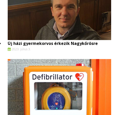
Új házi gyermekorvos érkezik Nagykőrösre
2023. július 3.