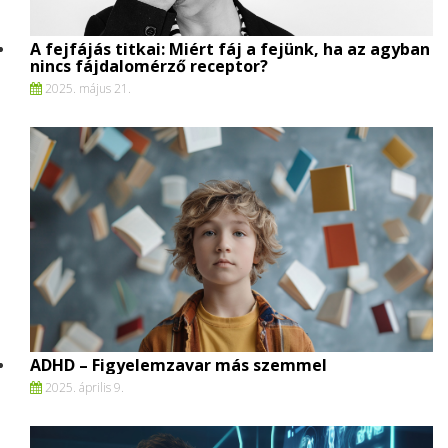
A fejfájás titkai: Miért fáj a fejünk, ha az agyban
nincs fájdalomérző receptor?
2025. május 21.
ADHD – Figyelemzavar más szemmel
2025. április 9.