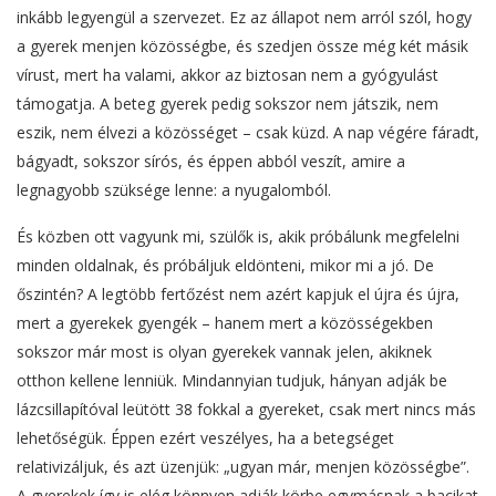
inkább legyengül a szervezet. Ez az állapot nem arról szól, hogy
a gyerek menjen közösségbe, és szedjen össze még két másik
vírust, mert ha valami, akkor az biztosan nem a gyógyulást
támogatja. A beteg gyerek pedig sokszor nem játszik, nem
eszik, nem élvezi a közösséget – csak küzd. A nap végére fáradt,
bágyadt, sokszor sírós, és éppen abból veszít, amire a
legnagyobb szüksége lenne: a nyugalomból.
És közben ott vagyunk mi, szülők is, akik próbálunk megfelelni
minden oldalnak, és próbáljuk eldönteni, mikor mi a jó. De
őszintén? A legtöbb fertőzést nem azért kapjuk el újra és újra,
mert a gyerekek gyengék – hanem mert a közösségekben
sokszor már most is olyan gyerekek vannak jelen, akiknek
otthon kellene lenniük. Mindannyian tudjuk, hányan adják be
lázcsillapítóval leütött 38 fokkal a gyereket, csak mert nincs más
lehetőségük. Éppen ezért veszélyes, ha a betegséget
relativizáljuk, és azt üzenjük: „ugyan már, menjen közösségbe”.
A gyerekek így is elég könnyen adják körbe egymásnak a bacikat