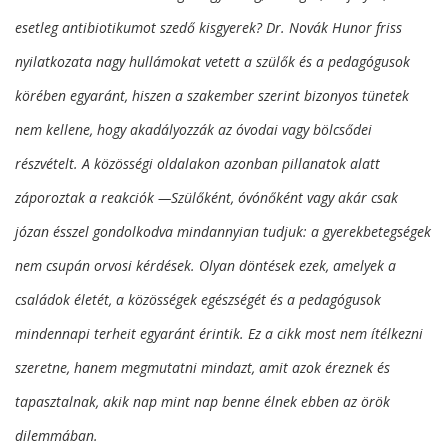
esetleg antibiotikumot szedő kisgyerek? Dr. Novák Hunor friss
nyilatkozata nagy hullámokat vetett a szülők és a pedagógusok
körében egyaránt, hiszen a szakember szerint bizonyos tünetek
nem kellene, hogy akadályozzák az óvodai vagy bölcsődei
részvételt. A közösségi oldalakon azonban pillanatok alatt
záporoztak a reakciók —Szülőként, óvónőként vagy akár csak
józan ésszel gondolkodva mindannyian tudjuk: a gyerekbetegségek
nem csupán orvosi kérdések. Olyan döntések ezek, amelyek a
családok életét, a közösségek egészségét és a pedagógusok
mindennapi terheit egyaránt érintik. Ez a cikk most nem ítélkezni
szeretne, hanem megmutatni mindazt, amit azok éreznek és
tapasztalnak, akik nap mint nap benne élnek ebben az örök
dilemmában.