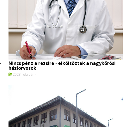
Nincs pénz a rezsire - elköltöztek a nagykőrösi
háziorvosok
2023. február 4.