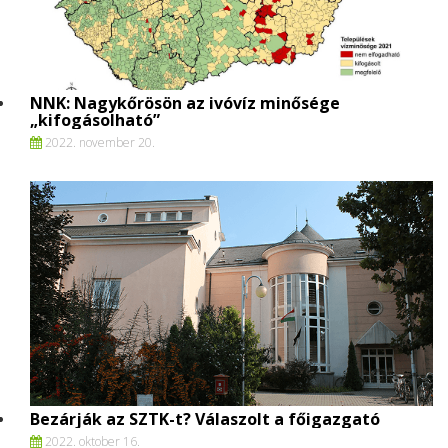
NNK: Nagykőrösön az ivóvíz minősége
„kifogásolható”
2022. november 20.
Bezárják az SZTK-t? Válaszolt a főigazgató
2022. oktober 16.