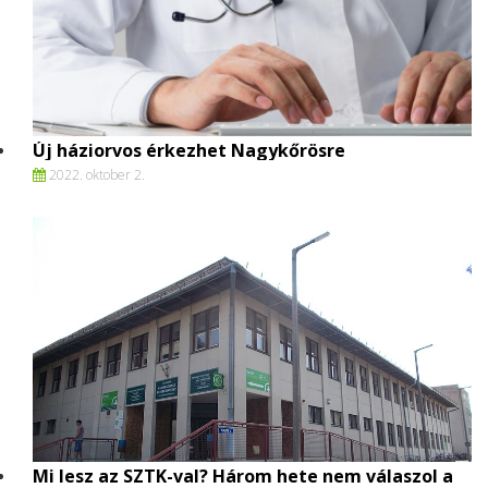
Új háziorvos érkezhet Nagykőrösre
2022. oktober 2.
Mi lesz az SZTK-val? Három hete nem válaszol a