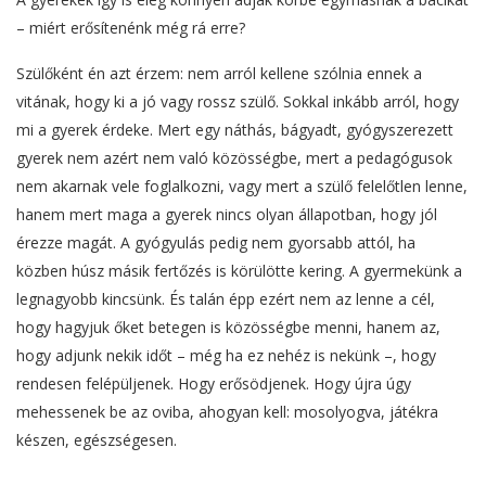
– miért erősítenénk még rá erre?
Szülőként én azt érzem: nem arról kellene szólnia ennek a
vitának, hogy ki a jó vagy rossz szülő. Sokkal inkább arról, hogy
mi a gyerek érdeke. Mert egy náthás, bágyadt, gyógyszerezett
gyerek nem azért nem való közösségbe, mert a pedagógusok
nem akarnak vele foglalkozni, vagy mert a szülő felelőtlen lenne,
hanem mert maga a gyerek nincs olyan állapotban, hogy jól
érezze magát. A gyógyulás pedig nem gyorsabb attól, ha
közben húsz másik fertőzés is körülötte kering. A gyermekünk a
legnagyobb kincsünk. És talán épp ezért nem az lenne a cél,
hogy hagyjuk őket betegen is közösségbe menni, hanem az,
hogy adjunk nekik időt – még ha ez nehéz is nekünk –, hogy
rendesen felépüljenek. Hogy erősödjenek. Hogy újra úgy
mehessenek be az oviba, ahogyan kell: mosolyogva, játékra
készen, egészségesen.