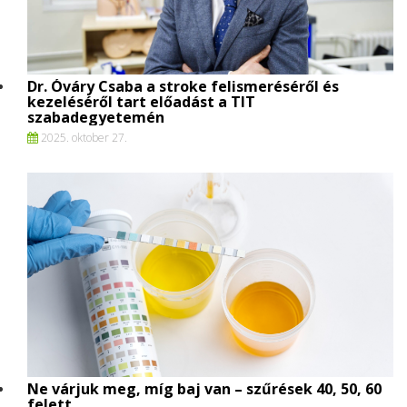
Dr. Óváry Csaba a stroke felismeréséről és
kezeléséről tart előadást a TIT
szabadegyetemén
2025. oktober 27.
Ne várjuk meg, míg baj van – szűrések 40, 50, 60
felett