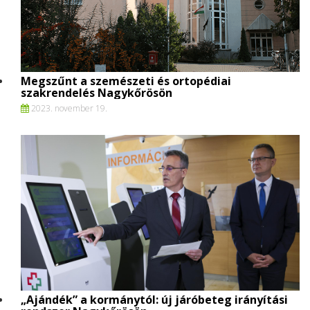
Megszűnt a szemészeti és ortopédiai
szakrendelés Nagykőrösön
2023. november 19.
„Ajándék” a kormánytól: új járóbeteg irányítási