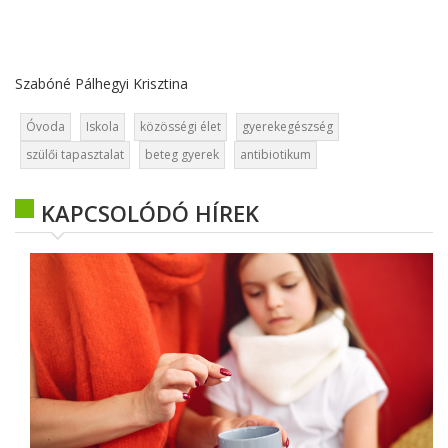
Szabóné Pálhegyi Krisztina
Óvoda
Iskola
közösségi élet
gyerekegészség
szülői tapasztalat
beteg gyerek
antibiotikum
KAPCSOLÓDÓ HÍREK