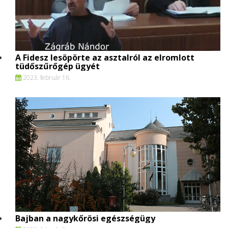
A Fidesz lesöpörte az asztalról az elromlott
tüdőszűrőgép ügyét
2023. február 16.
Bajban a nagykőrösi egészségügy