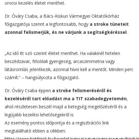
orvosi kezelés életet menthet.
Dr. Óváry Csaba, a Bács-Kiskun Vármegyei Oktatókórház
főigazgatója szerint a legfontosabb, hogy
a stroke tüneteit
azonnal felismerjük, és ne várjunk a segítségkéréssel
.
„Az idő itt szó szerint életet menthet. Ha valakinél hirtelen
beszédzavar, féloldali gyengeség, arcaszimmetria vagy
látásromlás jelentkezik, azonnal hívni kell a mentőt. Minden perc
számít.” – hangsúlyozta a főigazgató.
Dr. Óváry Csaba éppen
a stroke felismeréséről és
kezeléséről tart előadást ma a TIT szabadegyetemén
,
ahol részletesen beszél majd a betegség megelőzéséről és a
legújabb kezelési lehetőségekről is.
Az esemény pontos időpontja és a regisztrációs link
megtalálható ebben a cikkben:
https://www.hetihirek.hu/kozelet/egeszsegugy/egeszsegugy/hirek/d