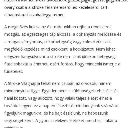
ovary-csaba-a-stroke-felismereserol-es-kezeleserol-tart-
eloadast-a-tit-szabadegyetemen
A megelőzés kulcsa az életmódunkban rejlik: a rendszeres
mozgás, az egészséges táplálkozás, a dohányzás mellőzése és
a magas vérnyomás, cukorbetegség vagy koleszterinszint
megfelelő kezelése mind csökkenti a kockázatot. Nem lehet
elégszer hangsúlyozni: a stroke nem csak időskori betegség,
fiatalabbakat is érinthet, ezért fontos, hogy mindenki ismerje a
tüneteket.
A Stroke Világnapja tehát nem csupán az orvosok, hanem
mindannyiunk ügye. Egyetlen perc is különbséget tehet élet és
halál között, vagy aközött, hogy valaki teljes életet élhet-e
tovább. Legyen ez a nap emlékeztető mindannyiunk számára:
figyeljünk magunkra, és ha bajt észlelünk, ne habozzunk
segítséget kérni. A gyors cselekvés életeket menthet – akár a
miénket is.