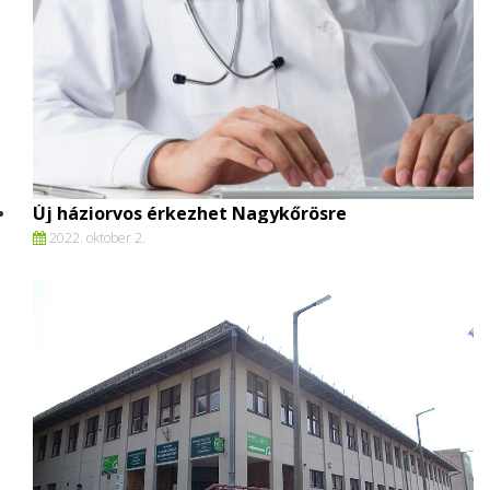
Új háziorvos érkezhet Nagykőrösre
2022. oktober 2.