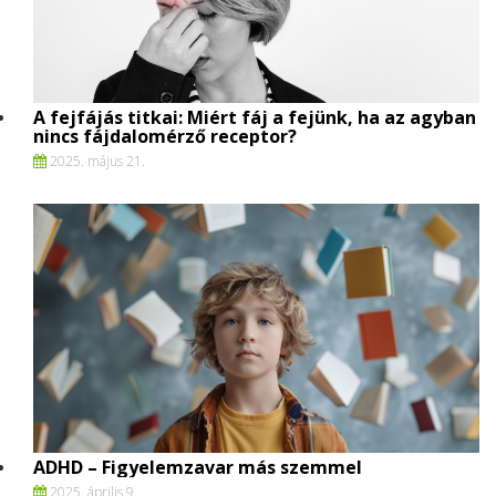
A fejfájás titkai: Miért fáj a fejünk, ha az agyban
nincs fájdalomérző receptor?
2025. május 21.
ADHD – Figyelemzavar más szemmel
2025. április 9.