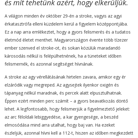
és mit tehetünk azért, hogy elkerüljük.
A világon minden év október 29-én a stroke, vagyis az agyi
érkatasztrófa elleni küzdelem kerül a figyelem középpontjába.
Ez a nap arra emlékeztet, hogy a gyors felismerés és a tudatos
életmód életet menthet. Magyarországon évente több tízezer
ember szenved el stroke-ot, és sokan közülük maradandó
károsodás nélkül is felépülhetnének, ha a tüneteket időben
felismernék, és azonnal segítséget hívnának.
A stroke az agy vérellátásának hirtelen zavara, amikor egy ér
elzáródik vagy megreped. Az agysejtek ilyenkor oxigén és
tápanyag nélkül maradnak, és percek alatt elpusztulhatnak.
Éppen ezért minden perc számít – a gyors beavatkozás döntő
lehet. A legfontosabb, hogy felismerjük a figyelmeztető jeleket:
az arc féloldali lebiggyedése, a kar gyengesége, a beszéd
elmosódása mind arra utalhat, hogy baj van. Ha ezeket
észleljük, azonnal hívni kell a 112-t, hiszen az időben megkezdett