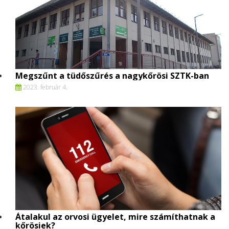
Megszűnt a tüdőszűrés a nagykőrösi SZTK-ban
2023. február 4.
Átalakul az orvosi ügyelet, mire számíthatnak a
kőrösiek?