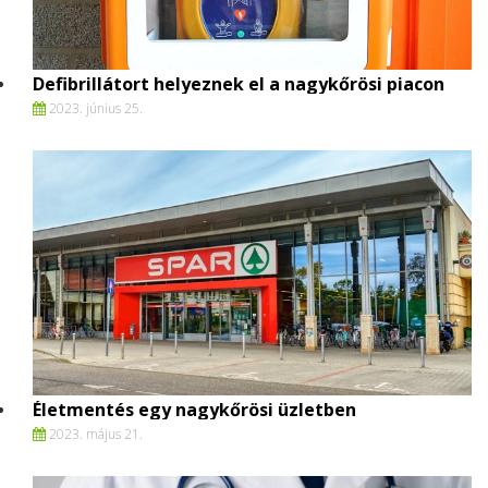
Defibrillátort helyeznek el a nagykőrösi piacon
2023. június 25.
Életmentés egy nagykőrösi üzletben
2023. május 21.