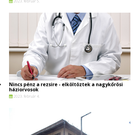
2023. február 5.
Nincs pénz a rezsire - elköltöztek a nagykőrösi
háziorvosok
2023. február 4.