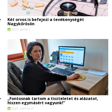
Két orvos is befejezi a tevékenységét
Nagykőrösön
2023. április 7.
„Fontosnak tartom a tiszteletet és alázatot,
hiszen egymásért vagyunk!”
2023. március 21.