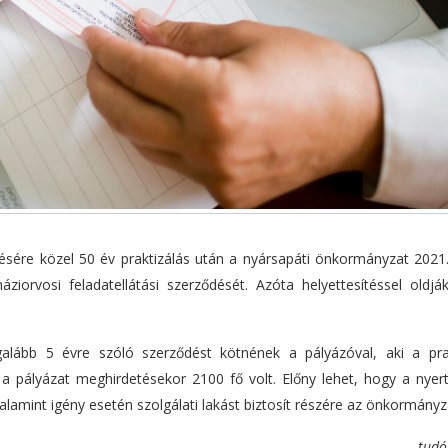
ésére közel 50 év praktizálás után a nyársapáti önkormányzat 2021.
iorvosi feladatellátási szerződését. Azóta helyettesítéssel oldj
egalább 5 évre szóló szerződést kötnének a pályázóval, aki a pra
 pályázat meghirdetésekor 2100 fő volt. Előny lehet, hogy a nyer
valamint igény esetén szolgálati lakást biztosít részére az önkormányz
tudó