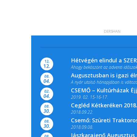
DERSHAN
Hétvégén elindul a SZE
12.
12.
Ahogy beköszönt az adventi időszak,
Augusztusban is igazi é
08.
04.
A nyár utolsó hónapjában is változato
CSEMŐ – Kultúrházak Éj
02.
04.
2019. 02. 15-16-17.
Cegléd Kétkeréken 2018.
08.
Színes és tartalmas programokkal vá
30.
2018.09.22.
Csemő: Szüreti Traktoros
08.
30.
2018.09.08.
Jászkarajenő Augusztus 
08.