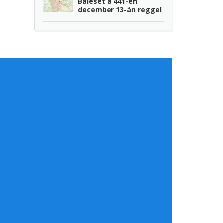
Baleset a 441-en
december 13-án reggel