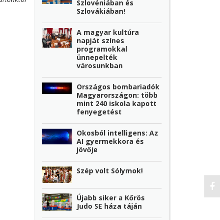
Szlovéniában és
Szlovákiában!
A magyar kultúra
napját színes
programokkal
ünnepelték
városunkban
Országos bombariadók
Magyarországon: több
mint 240 iskola kapott
fenyegetést
Okosból intelligens: Az
AI gyermekkora és
jövője
Szép volt Sólymok!
Újabb siker a Kőrös
Judo SE háza táján