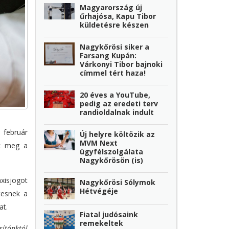
Magyarország új
űrhajósa, Kapu Tibor
küldetésre készen
Nagykőrösi siker a
Farsang Kupán:
Várkonyi Tibor bajnoki
címmel tért haza!
20 éves a YouTube,
pedig az eredeti terv
randioldalnak indult
 február
Új helyre költözik az
MVM Next
ák meg a
ügyfélszolgálata
Nagykőrösön (is)
xisjogot
Nagykőrösi Sólymok
Hétvégéje
tesnek a
at.
Fiatal judósaink
remekeltek
sítónktól