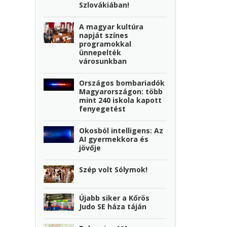
Szlovákiában!
A magyar kultúra
napját színes
programokkal
ünnepelték
városunkban
Országos bombariadók
Magyarországon: több
mint 240 iskola kapott
fenyegetést
Okosból intelligens: Az
AI gyermekkora és
jövője
Szép volt Sólymok!
Újabb siker a Kőrös
Judo SE háza táján