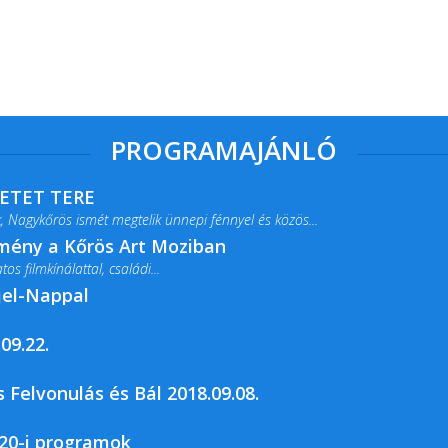
PROGRAMAJÁNLÓ
RETET TERE
 Nagykőrös ismét megtelik ünnepi fénnyel és közös...
lmény a Kőrös Art Moziban
s filmkínálattal, családi...
jel-Nappal
09.22.
rja a Csemői Községi Könyvtár és...
 Felvonulás és Bál 2018.09.08.
20-i programok