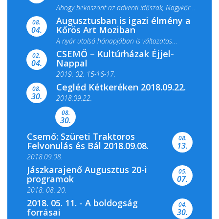
Ahogy beköszönt az adventi időszak, Nagykőrös
Augusztusban is igazi élmény a
ismét megtelik ünnepi fénnyel és közös...
08.
Kőrös Art Moziban
04.
A nyár utolsó hónapjában is változatos
CSEMŐ – Kultúrházak Éjjel-
filmkínálattal, családi...
02.
Nappal
04.
2019. 02. 15-16-17.
Cegléd Kétkeréken 2018.09.22.
08.
Színes és tartalmas programokkal várja a
30.
2018.09.22.
Csemői Községi Könyvtár és...
08.
30.
Csemő: Szüreti Traktoros
08.
Felvonulás és Bál 2018.09.08.
13.
2018.09.08.
Jászkarajenő Augusztus 20-i
05.
programok
07.
2018. 08. 20.
2018. 05. 11. - A boldogság
04.
forrásai
30.