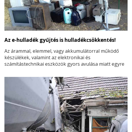
Az e-hulladék gyűjtés is hulladékcsökkentés!
Az árammal, elemmel, vagy akkumulátorral működő
készülékek, valamint az elektronikai és
számítástechnikai eszközök gyors avulása miatt egyre
növekszik azoknak a berendezéseknek és
alkatrészeknek a mennyisége, melyek tulajdonosaik
számára értéktelenné válnak.