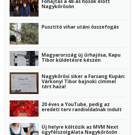
Főhajtás a 48-as hősök előtt
Nagykőrösön
Pusztító vihar utáni összefogás
Magyarország új űrhajósa, Kapu
Tibor küldetésre készen
Nagykőrösi siker a Farsang Kupán:
Várkonyi Tibor bajnoki címmel
tért haza!
20 éves a YouTube, pedig az
eredeti terv randioldalnak indult
Új helyre költözik az MVM Next
ügyfélszolgálata Nagykőrösön