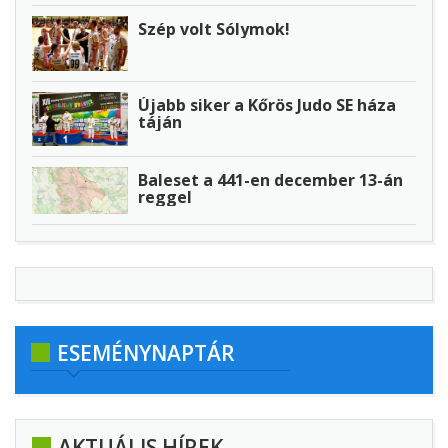
Szép volt Sólymok!
Újabb siker a Kőrös Judo SE háza
táján
Baleset a 441-en december 13-án
reggel
ESEMÉNYNAPTÁR
AKTUÁLIS HÍREK