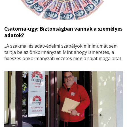
Csatorna-ügy: Biztonságban vannak a személyes
adatok?
„A szakmai és adatvédelmi szabályok minimumát sem
tartja be az önkormányzat. Mint ahogy ismeretes, a
fideszes önkormányzati vezetés még a saját maga által
beígért 30 000 forintot sem akarta kifizetni a
lakosságnak. Csakhogy hiba csúszott a gépezetbe,
mert 23 perccel később nyújtottak be egy beadványt.
Amely ezáltal érvénytelenné vált, és így nem tudta ismét
elodázni a tartozás rendezését. Vagyis 23 percen
múlott a mostani kifizetés 5000 nagykőrösi háztartás
részére!” – írja Facebook oldalán Zágráb Nándor
önkormányzati képviselő.