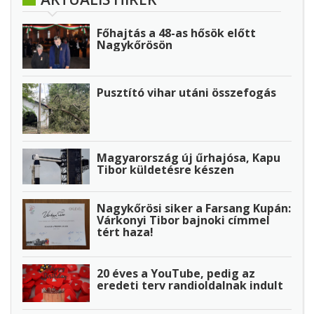
Főhajtás a 48-as hősök előtt
Nagykőrösön
Pusztító vihar utáni összefogás
Magyarország új űrhajósa, Kapu
Tibor küldetésre készen
Nagykőrösi siker a Farsang Kupán:
Várkonyi Tibor bajnoki címmel
tért haza!
20 éves a YouTube, pedig az
eredeti terv randioldalnak indult