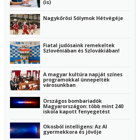
(is)
Nagykőrösi Sólymok Hétvégéje
Fiatal judósaink remekeltek
Szlovéniában és Szlovákiában!
A magyar kultúra napját színes
programokkal ünnepelték
városunkban
Országos bombariadók
Magyarországon: több mint 240
iskola kapott fenyegetést
Okosból intelligens: Az AI
gyermekkora és jövője