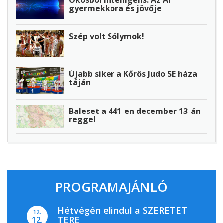
Okosból intelligens: Az AI
gyermekkora és jövője
Szép volt Sólymok!
Újabb siker a Kőrös Judo SE háza
táján
Baleset a 441-en december 13-án
reggel
PROGRAMAJÁNLÓ
Hétvégén elindul a SZERETET
12.
TERE
12.