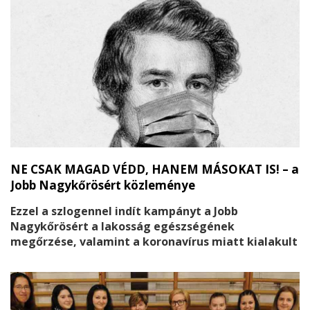
NE CSAK MAGAD VÉDD, HANEM MÁSOKAT IS! – a
Jobb Nagykőrösért közleménye
Ezzel a szlogennel indít kampányt a Jobb
Nagykőrösért a lakosság egészségének
megőrzése, valamint a koronavírus miatt kialakult
válsághelyzet negatív hatásainak csökkentésére.