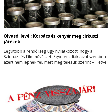
Olvasói levél: Korbács és kenyér meg cirkuszi
játékok
Legutóbb a rendőrség úgy nyilatkozott, hogy a
Színház- és Filmművészeti Egyetem diákjaival szemben
azért nem lépnek fel, mert megítélésük szerint – illetve
a tudomásukra jutott információk alapján – az
egyetemet elfoglaló diákok sem a közrendet, sem a
közbiztonságot nem veszélyeztetik.