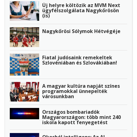
Új helyre költözik az MVM Next
ügyfélszolgálata Nagykőrösön
(is)
Nagykőrösi Sólymok Hétvégéje
Fiatal judósaink remekeltek
Szlovéniában és Szlovákiában!
A magyar kultúra napját színes
programokkal ünnepelték
városunkban
Országos bombariadók
Magyarországon: több mint 240
iskola kapott fenyegetést