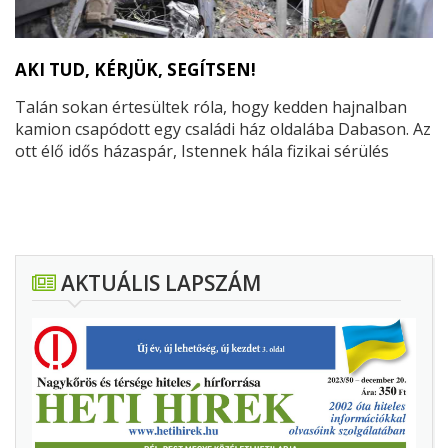
AKI TUD, KÉRJÜK, SEGÍTSEN!
Talán sokan értesültek róla, hogy kedden hajnalban
kamion csapódott egy családi ház oldalába Dabason. Az
ott élő idős házaspár, Istennek hála fizikai sérülés
nélkül élte túl a balesetet. De nem mondható ez el a
lelkiekről és az anyagiakról…
Egy élet munkája, a
féltve őrzött emlékek maradtak a roncsok alatt.
AKTUÁLIS LAPSZÁM