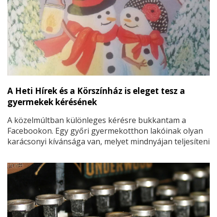
A Heti Hírek és a Körszínház is eleget tesz a
gyermekek kérésének
A közelmúltban különleges kérésre bukkantam a
Facebookon. Egy győri gyermekotthon lakóinak olyan
karácsonyi kívánsága van, melyet mindnyájan teljesíteni
tudunk. Csupán pár száz forint és jóakarat kell hozzá.