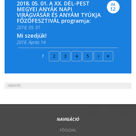
2018. 05. 01. A XX. DÉL-PEST
04.
MEGYEI ANYÁK NAPI
12.
VIRÁGVÁSÁR ÉS ANYÁM TYÚKJA
FŐZŐFESZTIVÁL programja:
2018, 05. 01.
Mi szedjük!
2018. Április 14.
2018. Április 15.
1
2
3
4
5
2018. Április 22.
HÍRDETÉS
NAVIGÁCIÓ
FŐOLDAL