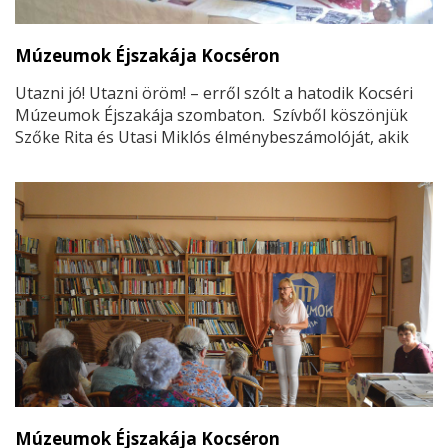
Múzeumok Éjszakája Kocséron
Utazni jó! Utazni öröm! – erről szólt a hatodik Kocséri
Múzeumok Éjszakája szombaton. Szívből köszönjük
Szőke Rita és Utasi Miklós élménybeszámolóját, akik
bár személyesen nem tudtak jelen lenni, mégis
kihasználva korunk digitális lehetőségeit, egy videón
keresztül osztottak meg velünk számtalan ötletet és
tippet saját tapasztalataikról.
Múzeumok Éjszakája Kocséron