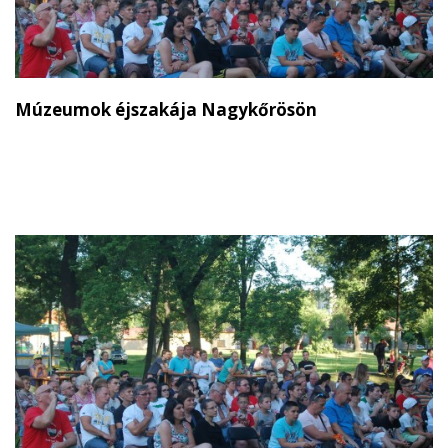
Múzeumok éjszakája Nagykőrösön