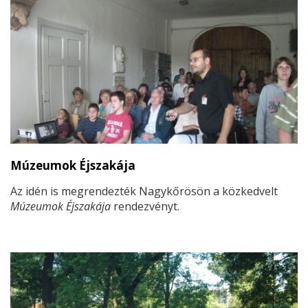
Múzeumok Éjszakája
Az idén is megrendezték Nagykőrösön a közkedvelt
Múzeumok Éjszakája
rendezvényt.