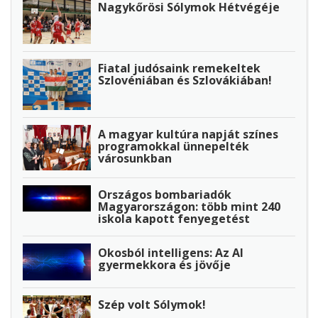
Nagykőrösi Sólymok Hétvégéje
Fiatal judósaink remekeltek
Szlovéniában és Szlovákiában!
A magyar kultúra napját színes
programokkal ünnepelték
városunkban
Országos bombariadók
Magyarországon: több mint 240
iskola kapott fenyegetést
Okosból intelligens: Az AI
gyermekkora és jövője
Szép volt Sólymok!