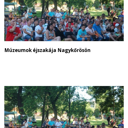
Múzeumok éjszakája Nagykőrösön