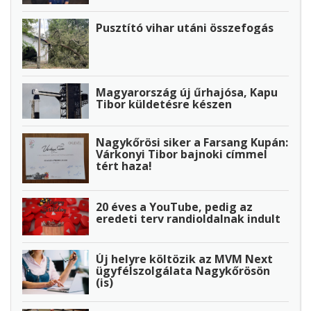
Pusztító vihar utáni összefogás
Magyarország új űrhajósa, Kapu
Tibor küldetésre készen
Nagykőrösi siker a Farsang Kupán:
Várkonyi Tibor bajnoki címmel
tért haza!
20 éves a YouTube, pedig az
eredeti terv randioldalnak indult
Új helyre költözik az MVM Next
ügyfélszolgálata Nagykőrösön
(is)