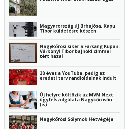
Magyarország új űrhajósa, Kapu
Tibor küldetésre készen
Nagykőrösi siker a Farsang Kupán:
Várkonyi Tibor bajnoki címmel
tért haza!
20 éves a YouTube, pedig az
eredeti terv randioldalnak indult
Új helyre költözik az MVM Next
ügyfélszolgálata Nagykőrösön
(is)
Nagykőrösi Sólymok Hétvégéje