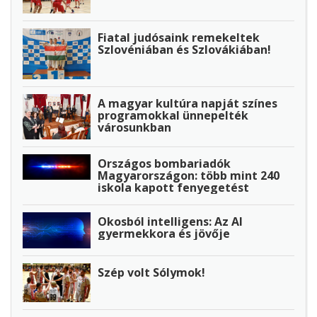
Fiatal judósaink remekeltek
Szlovéniában és Szlovákiában!
A magyar kultúra napját színes
programokkal ünnepelték
városunkban
Országos bombariadók
Magyarországon: több mint 240
iskola kapott fenyegetést
Okosból intelligens: Az AI
gyermekkora és jövője
Szép volt Sólymok!