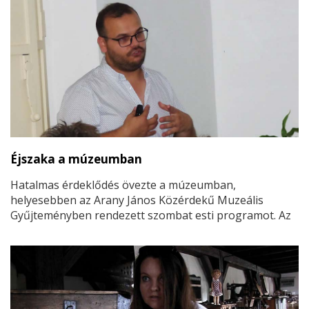
Éjszaka a múzeumban
Hatalmas érdeklődés övezte a múzeumban,
helyesebben az Arany János Közérdekű Muzeális
Gyűjteményben rendezett szombat esti programot. Az
„éjszakai múltlátogatásra” zseblámpával érkeztek a
látogatók. A tárlatvezetés sötétben zajlott a kis kézi
lámpák fényénél, amely igazán különleges hangulatot
teremtett a felsejlő, majd kirajzolódó tárgyi emlékek
látványához.