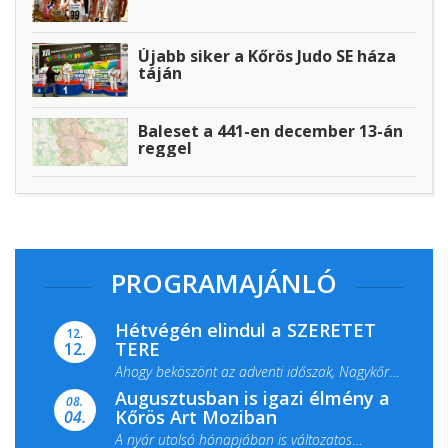
Újabb siker a Kőrös Judo SE háza
táján
Baleset a 441-en december 13-án
reggel
PROGRAMAJÁNLÓ
Hétvégén elindul a SZERETET
12.
TERE
12.
Ahogy beköszönt az adventi időszak, Nagykőrös
Augusztusban is igazi élmény a
ismét megtelik ünnepi fénnyel és közös...
08.
Kőrös Art Moziban
04.
A nyár utolsó hónapjában is változatos