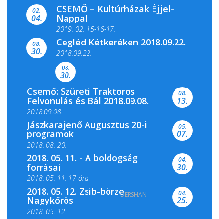
CSEMŐ – Kultúrházak Éjjel-
filmkínálattal, családi...
02.
Nappal
04.
2019. 02. 15-16-17.
Cegléd Kétkeréken 2018.09.22.
08.
Színes és tartalmas programokkal várja a
30.
2018.09.22.
Csemői Községi Könyvtár és...
08.
30.
Csemő: Szüreti Traktoros
08.
Felvonulás és Bál 2018.09.08.
13.
2018.09.08.
Jászkarajenő Augusztus 20-i
05.
programok
07.
2018. 08. 20.
2018. 05. 11. - A boldogság
04.
forrásai
30.
2018. 05. 11. 17 óra
2018. 05. 12. Zsib-börze
04.
DERSHAN
2018. 05. 11. 19 óra
Nagykőrös
25.
2018. 05. 12.