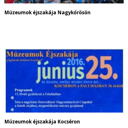
Múzeumok éjszakája Nagykőrösön
Múzeumok éjszakája Kocséron