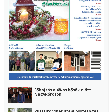
Főhajtás a 48-as hősök előtt
Nagykőrösön
Pusztító vihar utáni összefogás