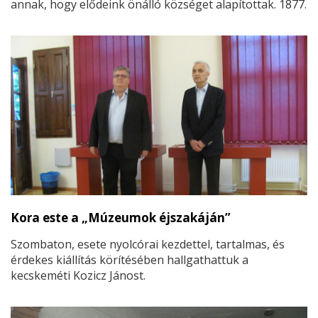
annak, hogy elődeink önálló községet alapítottak. 1877.
augusztus 12-én lettünk községgé.
Kora este a „Múzeumok éjszakáján”
Szombaton, esete nyolcórai kezdettel, tartalmas, és
érdekes kiállítás körítésében hallgathattuk a
kecskeméti Kozicz Jánost.