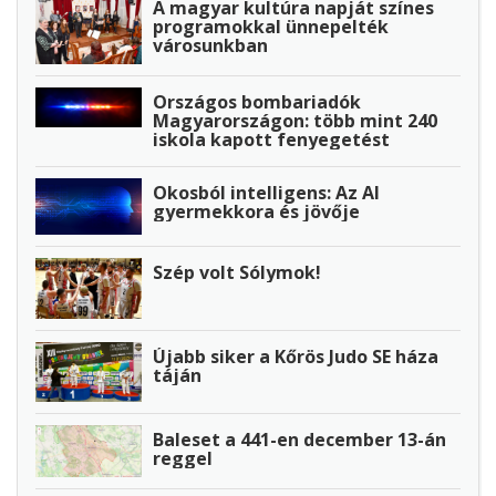
A magyar kultúra napját színes
programokkal ünnepelték
városunkban
Országos bombariadók
Magyarországon: több mint 240
iskola kapott fenyegetést
Okosból intelligens: Az AI
gyermekkora és jövője
Szép volt Sólymok!
Újabb siker a Kőrös Judo SE háza
táján
Baleset a 441-en december 13-án
reggel