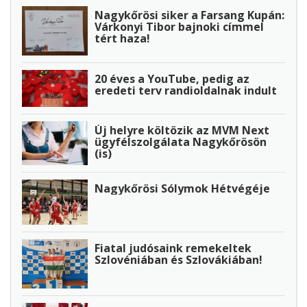
Nagykőrösi siker a Farsang Kupán:
Várkonyi Tibor bajnoki címmel
tért haza!
20 éves a YouTube, pedig az
eredeti terv randioldalnak indult
Új helyre költözik az MVM Next
ügyfélszolgálata Nagykőrösön
(is)
Nagykőrösi Sólymok Hétvégéje
Fiatal judósaink remekeltek
Szlovéniában és Szlovákiában!