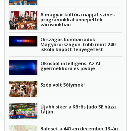
A magyar kultúra napját színes
programokkal ünnepelték
városunkban
Országos bombariadók
Magyarországon: több mint 240
iskola kapott fenyegetést
Okosból intelligens: Az AI
gyermekkora és jövője
Szép volt Sólymok!
Újabb siker a Kőrös Judo SE háza
táján
Baleset a 441-en december 13-án