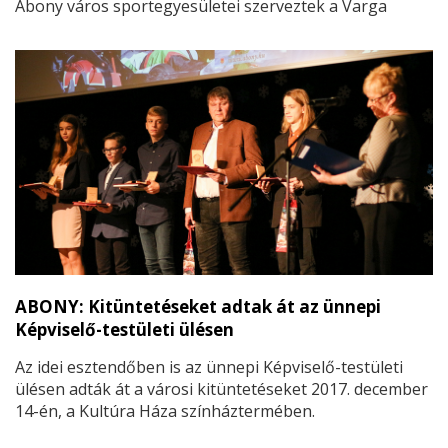
Abony város sportegyesületei szerveztek a Varga
István Városi Sportcsarnokban.
ABONY: Kitüntetéseket adtak át az ünnepi
Képviselő-testületi ülésen
Az idei esztendőben is az ünnepi Képviselő-testületi
ülésen adták át a városi kitüntetéseket 2017. december
14-én, a Kultúra Háza színháztermében.