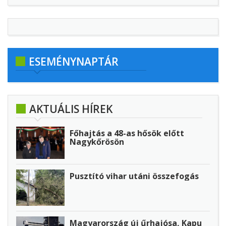
ESEMÉNYNAPTÁR
AKTUÁLIS HÍREK
Főhajtás a 48-as hősök előtt
Nagykőrösön
Pusztító vihar utáni összefogás
Magyarország új űrhajósa, Kapu