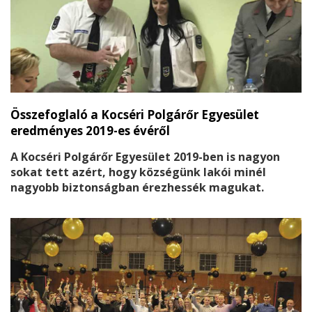
Összefoglaló a Kocséri Polgárőr Egyesület
eredményes 2019-es évéről
A Kocséri Polgárőr Egyesület 2019-ben is nagyon
sokat tett azért, hogy községünk lakói minél
nagyobb biztonságban érezhessék magukat.
Szolgálatot teljesítettek belterületen gyalogosan,
gépkocsival, külterületen pedig egyre több
alkalommal lovaspolgárőrökkel is találkozhattunk.