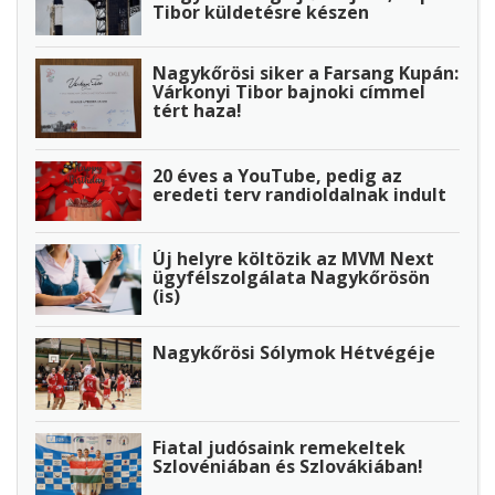
Tibor küldetésre készen
Nagykőrösi siker a Farsang Kupán:
Várkonyi Tibor bajnoki címmel
tért haza!
20 éves a YouTube, pedig az
eredeti terv randioldalnak indult
Új helyre költözik az MVM Next
ügyfélszolgálata Nagykőrösön
(is)
Nagykőrösi Sólymok Hétvégéje
Fiatal judósaink remekeltek
Szlovéniában és Szlovákiában!