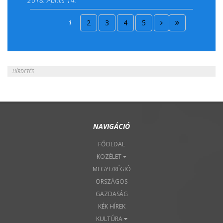
2018. Április 14.
2018. Április 15.
1
2
3
4
5
2018. Április 22.
HÍRDETÉS
NAVIGÁCIÓ
FŐOLDAL
KÖZÉLET
MEGYE/RÉGIÓ
ORSZÁGOS
GAZDASÁG
KÉK HÍREK
KULTÚRA