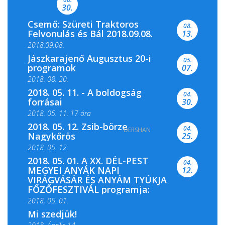
30.
Csemő: Szüreti Traktoros
08.
Felvonulás és Bál 2018.09.08.
13.
2018.09.08.
Jászkarajenő Augusztus 20-i
05.
programok
07.
2018. 08. 20.
2018. 05. 11. - A boldogság
04.
forrásai
30.
2018. 05. 11. 17 óra
2018. 05. 12. Zsib-börze
04.
DERSHAN
2018. 05. 11. 19 óra
Nagykőrös
25.
2018. 05. 12.
2018. 05. 01. A XX. DÉL-PEST
04.
MEGYEI ANYÁK NAPI
12.
VIRÁGVÁSÁR ÉS ANYÁM TYÚKJA
FŐZŐFESZTIVÁL programja:
2018, 05. 01.
Mi szedjük!