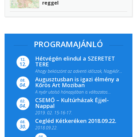
reggel
PROGRAMAJÁNLÓ
Hétvégén elindul a SZERETET
12.
TERE
12.
Ahogy beköszönt az adventi időszak, Nagykőrös
Augusztusban is igazi élmény a
ismét megtelik ünnepi fénnyel és közös...
08.
Kőrös Art Moziban
04.
A nyár utolsó hónapjában is változatos
CSEMŐ – Kultúrházak Éjjel-
filmkínálattal, családi...
02.
Nappal
04.
2019. 02. 15-16-17.
Cegléd Kétkeréken 2018.09.22.
08.
Színes és tartalmas programokkal várja a
30.
2018.09.22.
Csemői Községi Könyvtár és...
08.