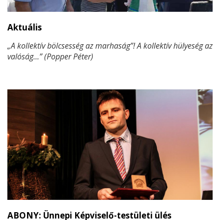
Aktuális
„A kollektív bölcsesség az marhaság”! A kollektív hülyeség az
valóság...” (Popper Péter)
ABONY: Ünnepi Képviselő-testületi ülés