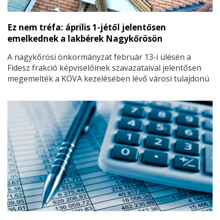
Ez nem tréfa: április 1-jétől jelentősen
emelkednek a lakbérek Nagykőrösön
A nagykőrösi önkormányzat február 13-i ülésén a
Fidesz frakció képviselőinek szavazataival jelentősen
megemelték a KÖVA kezelésében lévő városi tulajdonú
lakások bérleti díjait és megváltoztatták a
díjmegállapítás rendszerét is.