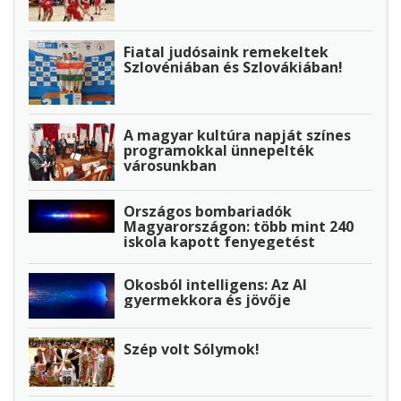
Fiatal judósaink remekeltek
Szlovéniában és Szlovákiában!
A magyar kultúra napját színes
programokkal ünnepelték
városunkban
Országos bombariadók
Magyarországon: több mint 240
iskola kapott fenyegetést
Okosból intelligens: Az AI
gyermekkora és jövője
Szép volt Sólymok!