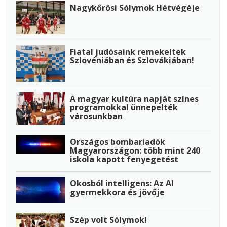
Nagykőrösi Sólymok Hétvégéje
Fiatal judósaink remekeltek
Szlovéniában és Szlovákiában!
A magyar kultúra napját színes
programokkal ünnepelték
városunkban
Országos bombariadók
Magyarországon: több mint 240
iskola kapott fenyegetést
Okosból intelligens: Az AI
gyermekkora és jövője
Szép volt Sólymok!