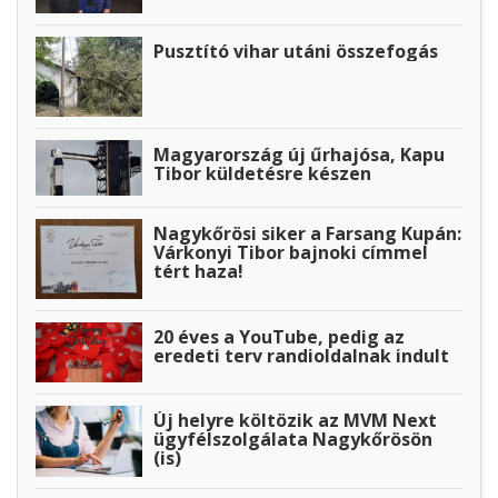
Pusztító vihar utáni összefogás
Magyarország új űrhajósa, Kapu
Tibor küldetésre készen
Nagykőrösi siker a Farsang Kupán:
Várkonyi Tibor bajnoki címmel
tért haza!
20 éves a YouTube, pedig az
eredeti terv randioldalnak indult
Új helyre költözik az MVM Next
ügyfélszolgálata Nagykőrösön
(is)