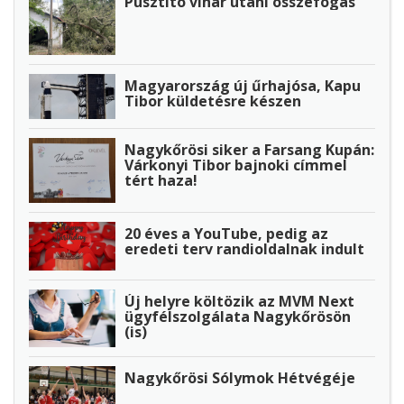
Pusztító vihar utáni összefogás
Magyarország új űrhajósa, Kapu
Tibor küldetésre készen
Nagykőrösi siker a Farsang Kupán:
Várkonyi Tibor bajnoki címmel
tért haza!
20 éves a YouTube, pedig az
eredeti terv randioldalnak indult
Új helyre költözik az MVM Next
ügyfélszolgálata Nagykőrösön
(is)
Nagykőrösi Sólymok Hétvégéje