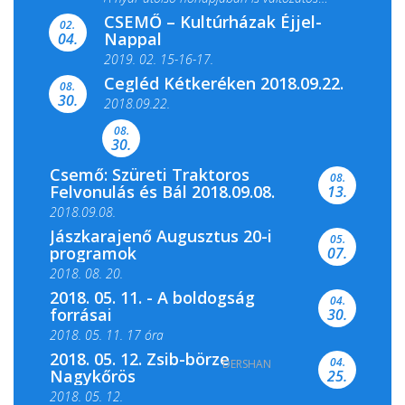
CSEMŐ – Kultúrházak Éjjel-
filmkínálattal, családi...
02.
Nappal
04.
2019. 02. 15-16-17.
Cegléd Kétkeréken 2018.09.22.
08.
Színes és tartalmas programokkal várja a
30.
2018.09.22.
Csemői Községi Könyvtár és...
08.
30.
Csemő: Szüreti Traktoros
08.
Felvonulás és Bál 2018.09.08.
13.
2018.09.08.
Jászkarajenő Augusztus 20-i
05.
programok
07.
2018. 08. 20.
2018. 05. 11. - A boldogság
04.
forrásai
30.
2018. 05. 11. 17 óra
2018. 05. 12. Zsib-börze
04.
DERSHAN
2018. 05. 11. 19 óra
Nagykőrös
25.
2018. 05. 12.