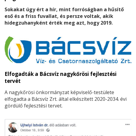
Sokakat úgy ért a hír, mint forróságban a hűsítő
eső és a friss fuvallat, és persze voltak, akik
hidegzuhanyként érték meg azt, hogy 2019.
október 13-án Cegléd lakossága úgy döntött,
polgármesterük Dr. Csáky András lesz!
Elfogadták a Bácsvíz nagykőrösi fejlesztési
tervét
A nagykőrösi önkormányzat képviselő-testülete
elfogadta a Bácsvíz Zrt. által elkészített 2020-2034. évi
gördülő fejlesztési tervet.