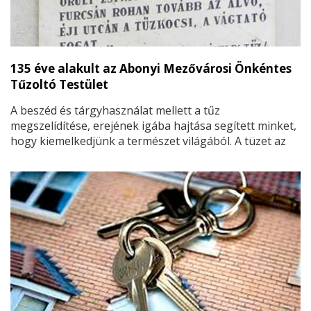
135 éve alakult az Abonyi Mezővárosi Önkéntes
Tűzoltó Testület
A beszéd és tárgyhasználat mellett a tűz
megszelídítése, erejének igába hajtása segített minket,
hogy kiemelkedjünk a természet világából. A tüzet az
ember, akár az állatokat domesztikálta, vagyis
háziasította. Védelmet, meleget nyújtott, a segítségével
meg tudtuk munkálni az anyagokat.