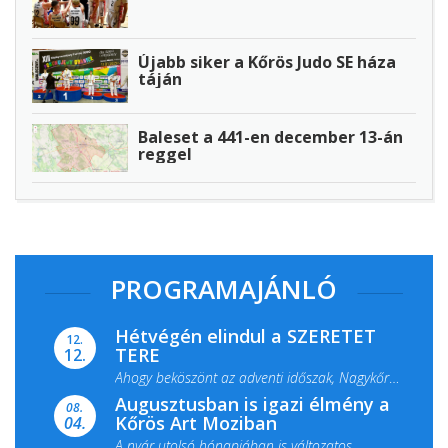
Újabb siker a Kőrös Judo SE háza
táján
Baleset a 441-en december 13-án
reggel
PROGRAMAJÁNLÓ
Hétvégén elindul a SZERETET
12.
TERE
12.
Ahogy beköszönt az adventi időszak, Nagykőrös
Augusztusban is igazi élmény a
ismét megtelik ünnepi fénnyel és közös...
08.
Kőrös Art Moziban
04.
A nyár utolsó hónapjában is változatos