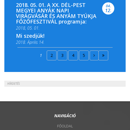
2018. 05. 01. A XX. DÉL-PEST
04.
MEGYEI ANYÁK NAPI
12.
VIRÁGVÁSÁR ÉS ANYÁM TYÚKJA
FŐZŐFESZTIVÁL programja:
2018, 05. 01.
Mi szedjük!
2018. Április 14.
2018. Április 15.
1
2
3
4
5
2018. Április 22.
HÍRDETÉS
NAVIGÁCIÓ
FŐOLDAL