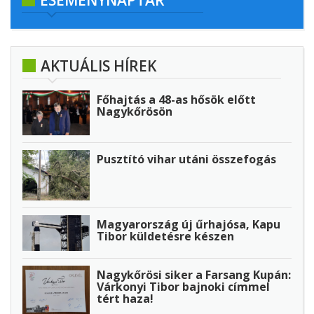
ESEMÉNYNAPTÁR
AKTUÁLIS HÍREK
Főhajtás a 48-as hősök előtt
Nagykőrösön
Pusztító vihar utáni összefogás
Magyarország új űrhajósa, Kapu
Tibor küldetésre készen
Nagykőrösi siker a Farsang Kupán:
Várkonyi Tibor bajnoki címmel
tért haza!