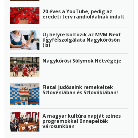
20 éves a YouTube, pedig az
eredeti terv randioldalnak indult
Új helyre költözik az MVM Next
ügyfélszolgálata Nagykőrösön
(is)
Nagykőrösi Sólymok Hétvégéje
Fiatal judósaink remekeltek
Szlovéniában és Szlovákiában!
A magyar kultúra napját színes
programokkal ünnepelték
városunkban