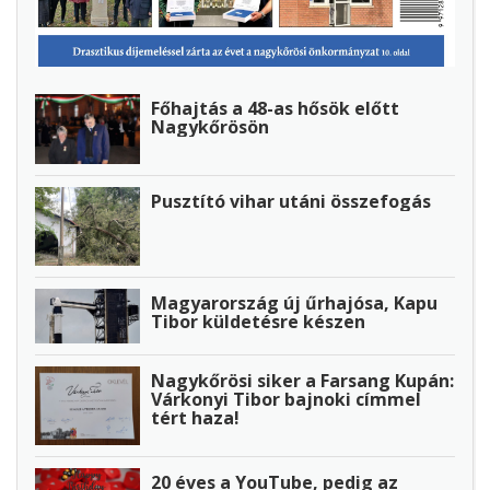
Főhajtás a 48-as hősök előtt
Nagykőrösön
Pusztító vihar utáni összefogás
Magyarország új űrhajósa, Kapu
Tibor küldetésre készen
Nagykőrösi siker a Farsang Kupán:
Várkonyi Tibor bajnoki címmel
tért haza!
20 éves a YouTube, pedig az