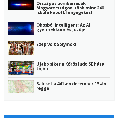
Országos bombariadók
Magyarországon: több mint 240
iskola kapott fenyegetést
Okosból intelligens: Az AI
gyermekkora és jövője
Szép volt Sólymok!
Újabb siker a Kőrös Judo SE háza
táján
Baleset a 441-en december 13-án
reggel