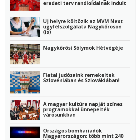
eredeti terv randioldalnak indult
Új helyre költözik az MVM Next
ügyfélszolgálata Nagykőrösön
(is)
Nagykőrösi Sólymok Hétvégéje
Fiatal judósaink remekeltek
Szlovéniában és Szlovákiában!
A magyar kultúra napját színes
programokkal ünnepelték
városunkban
Országos bombariadók
Magyarországon: több mint 240