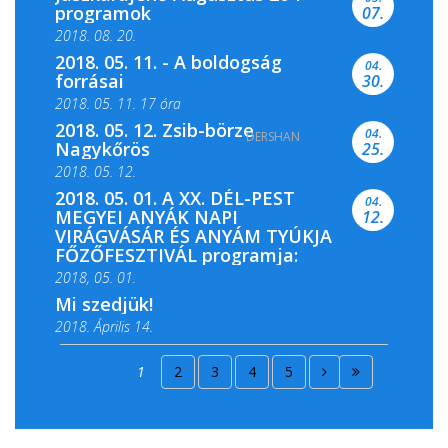
programok
07.
2018. 08. 20.
2018. 05. 11. - A boldogság
04.
forrásai
30.
2018. 05. 11. 17 óra
2018. 05. 12. Zsib-börze
04.
DERSHAN
2018. 05. 11. 19 óra
Nagykőrös
25.
2018. 05. 12.
2018. 05. 01. A XX. DÉL-PEST
04.
MEGYEI ANYÁK NAPI
12.
VIRÁGVÁSÁR ÉS ANYÁM TYÚKJA
FŐZŐFESZTIVÁL programja:
2018, 05. 01.
Mi szedjük!
2018. Április 14.
2018. Április 15.
1
2
3
4
5
2018. Április 22.