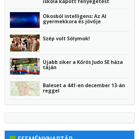
iskola kapott fenyegetést
Okosból intelligens: Az AI
gyermekkora és jövője
Szép volt Sólymok!
Újabb siker a Kőrös Judo SE háza
táján
Baleset a 441-en december 13-án
reggel