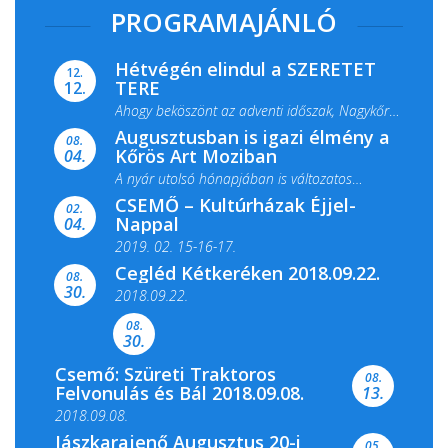
PROGRAMAJÁNLÓ
Hétvégén elindul a SZERETET
12.
TERE
12.
Ahogy beköszönt az adventi időszak, Nagykőrös
Augusztusban is igazi élmény a
ismét megtelik ünnepi fénnyel és közös...
08.
Kőrös Art Moziban
04.
A nyár utolsó hónapjában is változatos
CSEMŐ – Kultúrházak Éjjel-
filmkínálattal, családi...
02.
Nappal
04.
2019. 02. 15-16-17.
Cegléd Kétkeréken 2018.09.22.
08.
Színes és tartalmas programokkal várja a
30.
2018.09.22.
Csemői Községi Könyvtár és...
08.
30.
Csemő: Szüreti Traktoros
08.
Felvonulás és Bál 2018.09.08.
13.
2018.09.08.
Jászkarajenő Augusztus 20-i
05.