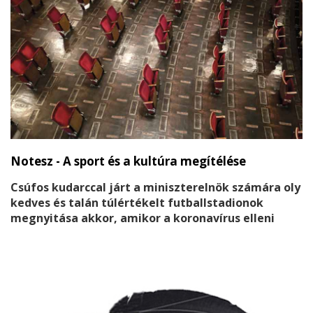
Notesz - A sport és a kultúra megítélése
Csúfos kudarccal járt a miniszterelnök számára oly
kedves és talán túlértékelt futballstadionok
megnyitása akkor, amikor a koronavírus elleni
védelmi intézkedéseket a kormány enyhítette.