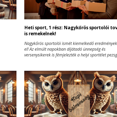
Heti sport, 1 rész: Nagykőrös sportolói t
is remekelnek!
Nagykőrös sportolói ismét kiemelkedő eredményeke
el! Az elmúlt napokban díjátadó ünnepség és
versenysikerek is fémjelezték a helyi sportélet pezsg
város büszkeségei közül többen is rangos elismeré
részesültek, míg a judósok a Budapesti Regionális 
Versenyen bizonyították tehetségüket.