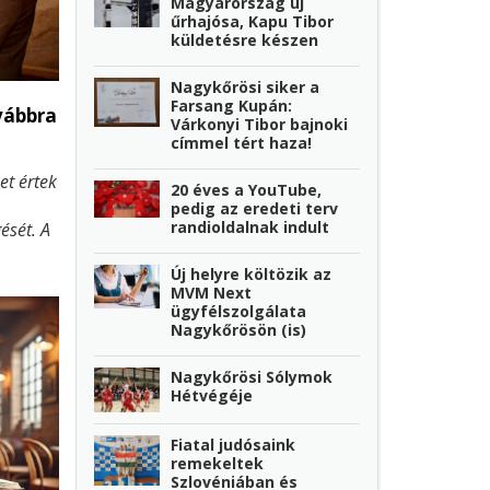
Magyarország új
űrhajósa, Kapu Tibor
küldetésre készen
Nagykőrösi siker a
Farsang Kupán:
ovábbra
Várkonyi Tibor bajnoki
címmel tért haza!
t értek
20 éves a YouTube,
pedig az eredeti terv
randioldalnak indult
ését. A
sekben
Új helyre költözik az
Judo
MVM Next
ügyfélszolgálata
Nagykőrösön (is)
Nagykőrösi Sólymok
Hétvégéje
Fiatal judósaink
remekeltek
Szlovéniában és