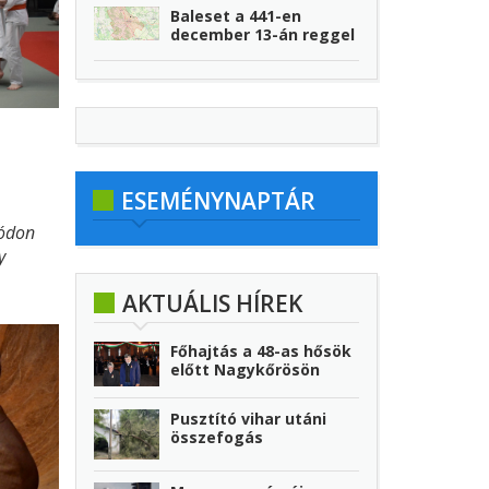
Baleset a 441-en
december 13-án reggel
ESEMÉNYNAPTÁR
módon
y
lamint
AKTUÁLIS HÍREK
ó
, ezzel
Főhajtás a 48-as hősök
előtt Nagykőrösön
Pusztító vihar utáni
összefogás