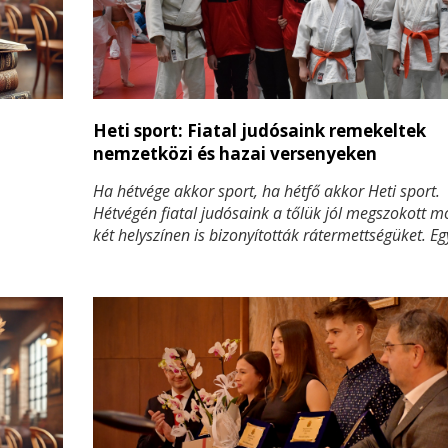
Heti sport: Fiatal judósaink remekeltek
nemzetközi és hazai versenyeken
Ha hétvége akkor sport, ha hétfő akkor Heti sport.
Hétvégén fiatal judósaink a tőlük jól megszokott 
két helyszínen is bizonyították rátermettségüket. Eg
nemzetközi megmérettetésen Horvátországban, va
egy hazai rangsorversenyen Nemesvámoson. Kivál
teljesítményt nyújtottak, és számos érmet szereztek
tovább öregbítve egyesületünk hírnevét.