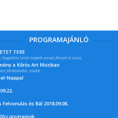
PROGRAMAJÁNLÓ
RETET TERE
 Nagykőrös ismét megtelik ünnepi fénnyel és közös...
lmény a Kőrös Art Moziban
s filmkínálattal, családi...
jel-Nappal
09.22.
rja a Csemői Községi Könyvtár és...
 Felvonulás és Bál 2018.09.08.
20-i programok