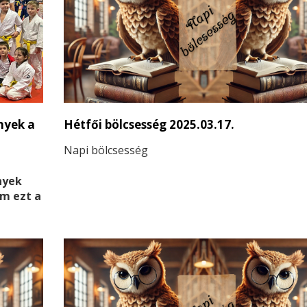
nyek a
Hétfői bölcsesség 2025.03.17.
Napi bölcsesség
nyek
m ezt a
ttak a
ták
Magyar
elyen
vettek,
zámos