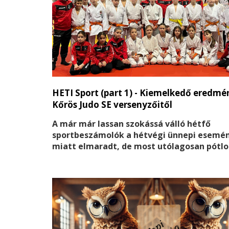
HETI Sport (part 1) - Kiemelkedő eredmé
Kőrös Judo SE versenyzőitől
A már már lassan szokássá válló hétfő
sportbeszámolók a hétvégi ünnepi esemé
miatt elmaradt, de most utólagosan pótlo
lemaradást. Ugyanis nem kevés sikert ara
sportolók az elmúlet időszkaban.
A Kőrös Judo SE sportolói ismét bizonyítot
tehetségüket és kitartásukat a szegedi 
Kupa küzdelmein. A rangos versenyen, am
szerbiai és romániai egyesületek is részt 
a csapat kiváló teljesítményt nyújtott, s