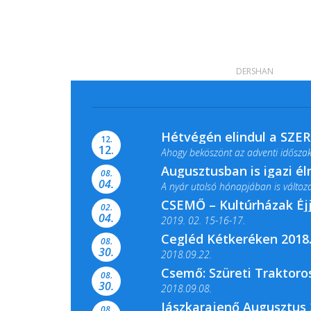
DERSHAN
Hétvégén elindul a SZE
12.
12.
Ahogy beköszönt az adventi időszak,
Augusztusban is igazi é
08.
04.
A nyár utolsó hónapjában is változato
CSEMŐ – Kultúrházak Éj
02.
04.
2019. 02. 15-16-17.
Cegléd Kétkeréken 2018.
08.
Színes és tartalmas programokkal vá
30.
2018.09.22.
Csemő: Szüreti Traktoros
08.
30.
2018.09.08.
Jászkarajenő Augusztus 
08.