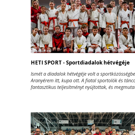
HETI SPORT - Sportdiadalok hétvégéje
Ismét a diadalok hétvégéje volt a sportközösségbe
Aranyérem itt, kupa ott. A fiatal sportolók és tánc
fantasztikus teljesítményt nyújtottak, és megmuta
hogy kitartásuk, tehetségük és elhivatottságuk m
gyümölcsét. Küzdelem a szőnyegen, látványos
koreográfiák a színpadon – mindenhol a legjobba
kerültek versenyzőink, bizonyítva, hogy méltán ta
az élvonalba. Nézzük, milyen sikereket értek el a 
bajnokai!