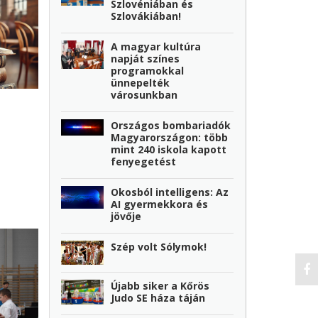
Szlovéniában és
Szlovákiában!
A magyar kultúra
napját színes
programokkal
ünnepelték
városunkban
Országos bombariadók
Magyarországon: több
mint 240 iskola kapott
fenyegetést
Okosból intelligens: Az
AI gyermekkora és
jövője
Szép volt Sólymok!
Újabb siker a Kőrös
Judo SE háza táján