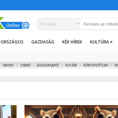
ORSZÁGOS
GAZDASÁG
KÉK HÍREK
KULTÚRA
ABONY
•
CSEMŐ
•
JÁSZKARAJENŐ
•
KOCSÉR
•
KŐRÖSTETÉTLEN
•
N