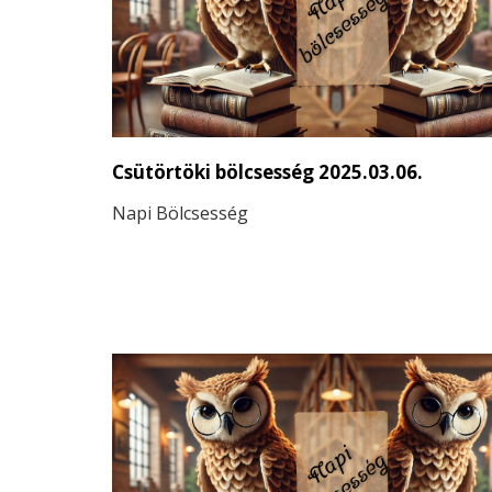
érmet szerezve és az éremtáblázat negye
helyén végezve. Nézzük meg, kik emelkedt
mezőnyből és milyen sikereket értek el a
nagykőrösi fiatalok!
Csütörtöki bölcsesség 2025.03.06.
Napi Bölcsesség