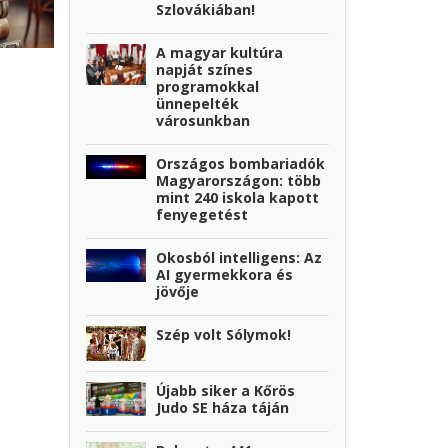
Szlovákiában!
A magyar kultúra
napját színes
programokkal
ünnepelték
városunkban
Országos bombariadók
Magyarországon: több
mint 240 iskola kapott
fenyegetést
Okosból intelligens: Az
AI gyermekkora és
jövője
Szép volt Sólymok!
Újabb siker a Kőrös
Judo SE háza táján