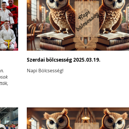
Szerdai bölcsesség 2025.03.19.
n.
Napi Bölcsesség!
osok
tták,
eghozza
k közé
rtoznak
hétvége