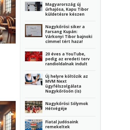
Magyarország új
űrhajósa, Kapu Tibor
küldetésre készen
Nagykőrösi siker a
Farsang Kupán:
Várkonyi Tibor bajnoki
címmel tért haza!
20 éves a YouTube,
pedig az eredeti terv
randioldalnak indult
Új helyre költözik az
MVM Next
ügyfélszolgálata
Nagykőrösön (is)
Nagykőrösi Sólymok
Hétvégéje
Fiatal judósaink
remekeltek