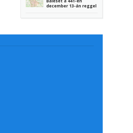
Baleset a 441-en
december 13-án reggel