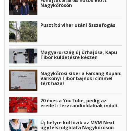
Főhajtás a 48-as hősök előtt
Nagykőrösön
Pusztító vihar utáni összefogás
Magyarország új űrhajósa, Kapu
Tibor küldetésre készen
Nagykőrösi siker a Farsang Kupán:
Várkonyi Tibor bajnoki címmel
tért haza!
20 éves a YouTube, pedig az
eredeti terv randioldalnak indult
Új helyre költözik az MVM Next
ügyfélszolgálata Nagykőrösön