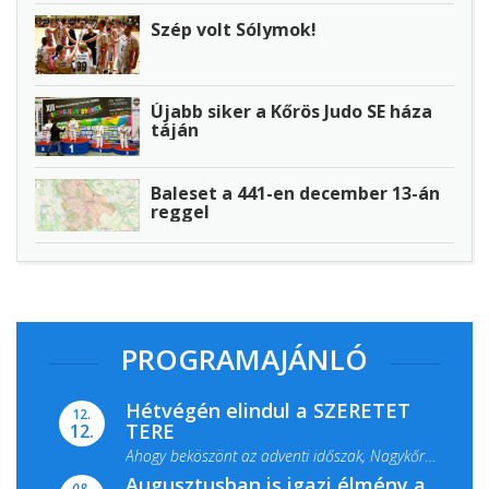
Szép volt Sólymok!
Újabb siker a Kőrös Judo SE háza
táján
Baleset a 441-en december 13-án
reggel
PROGRAMAJÁNLÓ
Hétvégén elindul a SZERETET
12.
TERE
12.
Ahogy beköszönt az adventi időszak, Nagykőrös
Augusztusban is igazi élmény a
ismét megtelik ünnepi fénnyel és közös...
08.