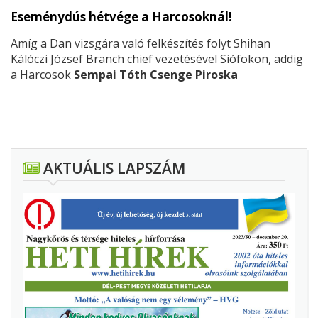
Eseménydús hétvége a Harcosoknál!
Amíg a Dan vizsgára való felkészítés folyt Shihan
Kálóczi József Branch chief vezetésével Siófokon, addig
a Harcosok
Sempai Tóth Csenge Piroska
irányításával Karcagon diadalmaskodtak! Az eredmény:
7 induló 2 arany, 2 ezüst, 4 bronz!
AKTUÁLIS LAPSZÁM