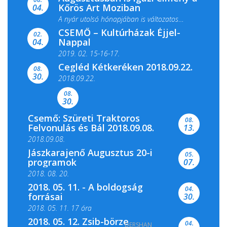
Kőrös Art Moziban
04.
A nyár utolsó hónapjában is változatos
CSEMŐ – Kultúrházak Éjjel-
filmkínálattal, családi...
02.
Nappal
04.
2019. 02. 15-16-17.
Cegléd Kétkeréken 2018.09.22.
08.
Színes és tartalmas programokkal várja a
30.
2018.09.22.
Csemői Községi Könyvtár és...
08.
30.
Csemő: Szüreti Traktoros
08.
Felvonulás és Bál 2018.09.08.
13.
2018.09.08.
Jászkarajenő Augusztus 20-i
05.
programok
07.
2018. 08. 20.
2018. 05. 11. - A boldogság
04.
forrásai
30.
2018. 05. 11. 17 óra
2018. 05. 12. Zsib-börze
04.
DERSHAN