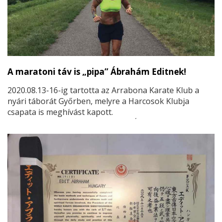
A maratoni táv is „pipa” Ábrahám Editnek!
2020.08.13-16-ig tartotta az Arrabona Karate Klub a
nyári táborát Győrben, melyre a Harcosok Klubja
csapata is meghívást kapott.
Sensei Motzer Melinda és Shihan Ábrahám Edit vezette
táborban összesen 50 karatéka vett részt.