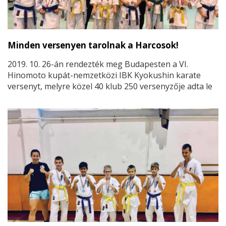
Minden versenyen tarolnak a Harcosok!
2019. 10. 26-án rendezték meg Budapesten a VI.
Hinomoto kupát-nemzetközi IBK Kyokushin karate
versenyt, melyre közel 40 klub 250 versenyzője adta le
indulási szándékát formagyakorlat és/vagy kumite
versenyszámban.