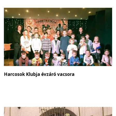
Harcosok Klubja évzáró vacsora