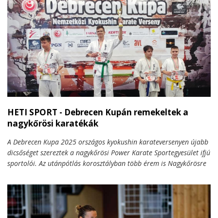
HETI SPORT - Debrecen Kupán remekeltek a
nagykőrösi karatékák
A Debrecen Kupa 2025 országos kyokushin karateversenyen újabb
dicsőséget szereztek a nagykőrösi Power Karate Sportegyesület ifjú
sportolói. Az utánpótlás korosztályban több érem is Nagykőrösre
került – gratulálunk a kiváló teljesítményhez!