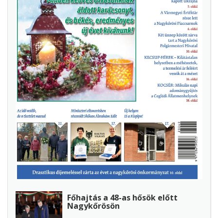
Főhajtás a 48-as hősök előtt
Nagykőrösön