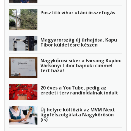
Pusztító vihar utáni összefogás
Magyarország új űrhajósa, Kapu
Tibor küldetésre készen
Nagykőrösi siker a Farsang Kupán:
Várkonyi Tibor bajnoki címmel
tért haza!
20 éves a YouTube, pedig az
eredeti terv randioldalnak indult
Új helyre költözik az MVM Next
ügyfélszolgálata Nagykőrösön
(is)