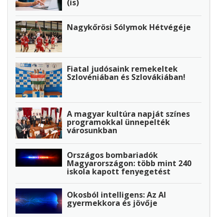
(is)
Nagykőrösi Sólymok Hétvégéje
Fiatal judósaink remekeltek
Szlovéniában és Szlovákiában!
A magyar kultúra napját színes
programokkal ünnepelték
városunkban
Országos bombariadók
Magyarországon: több mint 240
iskola kapott fenyegetést
Okosból intelligens: Az AI
gyermekkora és jövője