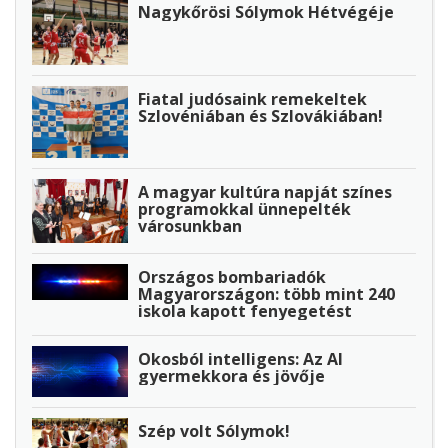
Nagykőrösi Sólymok Hétvégéje
Fiatal judósaink remekeltek
Szlovéniában és Szlovákiában!
A magyar kultúra napját színes
programokkal ünnepelték
városunkban
Országos bombariadók
Magyarországon: több mint 240
iskola kapott fenyegetést
Okosból intelligens: Az AI
gyermekkora és jövője
Szép volt Sólymok!