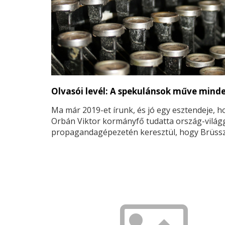
Olvasói levél: A spekulánsok műve mind
Ma már 2019-et írunk, és jó egy esztendeje, h
Orbán Viktor kormányfő tudatta ország-világg
propagandagépezetén keresztül, hogy Brüssz
az Európai Unió központja a spekulánsok fogja