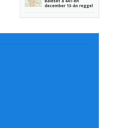
Baleset a 441-en
december 13-án reggel