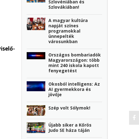
Szlovéniában és
Szlovákiában!
A magyar kultúra
napját színes
programokkal
ünnepelték
városunkban
iselő-
Országos bombariadók
Magyarországon: több
mint 240 iskola kapott
fenyegetést
Okosból intelligens: Az
AI gyermekkora és
jövője
Szép volt Sólymok!
Újabb siker a Kőrös
Judo SE háza táján