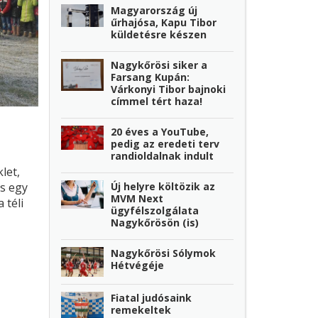
Magyarország új
űrhajósa, Kapu Tibor
küldetésre készen
Nagykőrösi siker a
Farsang Kupán:
Várkonyi Tibor bajnoki
címmel tért haza!
20 éves a YouTube,
pedig az eredeti terv
randioldalnak indult
let,
Új helyre költözik az
s egy
MVM Next
 téli
ügyfélszolgálata
lóságos
Nagykőrösön (is)
íváncsi
Nagykőrösi Sólymok
Hétvégéje
Fiatal judósaink
remekeltek