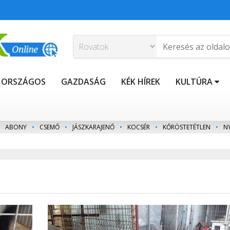
ORSZÁGOS
GAZDASÁG
KÉK HÍREK
KULTÚRA
ABONY
•
CSEMŐ
•
JÁSZKARAJENŐ
•
KOCSÉR
•
KŐRÖSTETÉTLEN
•
N