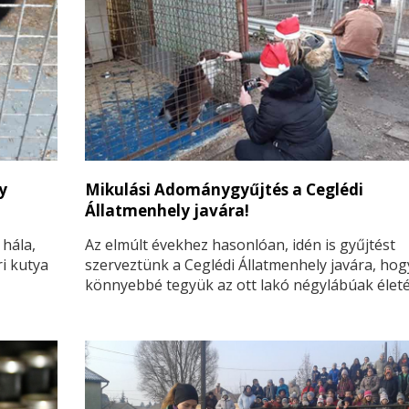
y
Mikulási Adománygyűjtés a Ceglédi
Állatmenhely javára!
 hála,
Az elmúlt évekhez hasonlóan, idén is gyűjtést
i kutya
szerveztünk a Ceglédi Állatmenhely javára, hog
könnyebbé tegyük az ott lakó négylábúak életé