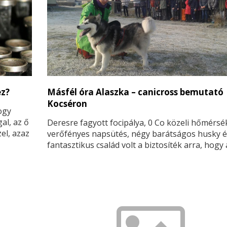
ez?
Másfél óra Alaszka – canicross bemutató
Kocséron
ogy
al, az ő
Deresre fagyott focipálya, 0 Co közeli hőmérsék
el, azaz
verőfényes napsütés, négy barátságos husky é
 lett.
fantasztikus család volt a biztosíték arra, hogy a
szünet előtti utolsó tanítási nap délelőttjén va
alaszkai hangulatot varázsolhattunk sok-sok k
kocséri gyermek számára.