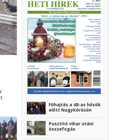
y
t.
Főhajtás a 48-as hősök
előtt Nagykőrösön
Pusztító vihar utáni
összefogás