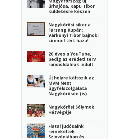
Magyarország új
űrhajósa, Kapu Tibor
küldetésre készen
Nagykőrösi siker a
Farsang Kupán:
Várkonyi Tibor bajnoki
címmel tért haza!
20 éves a YouTube,
pedig az eredeti terv
randioldalnak indult
Új helyre költözik az
MVM Next
ügyfélszolgálata
Nagykőrösön (is)
Nagykőrösi Sólymok
Hétvégéje
Fiatal judósaink
remekeltek
Szlovéniában és