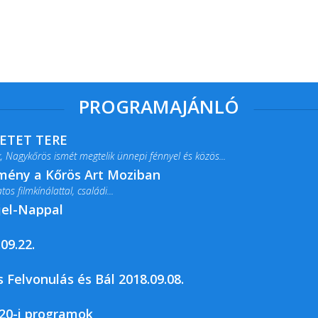
PROGRAMAJÁNLÓ
RETET TERE
 Nagykőrös ismét megtelik ünnepi fénnyel és közös...
lmény a Kőrös Art Moziban
s filmkínálattal, családi...
jel-Nappal
09.22.
rja a Csemői Községi Könyvtár és...
 Felvonulás és Bál 2018.09.08.
20-i programok