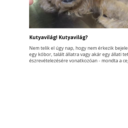
Kutyavilág! Kutyavilág?
Nem telik el úgy nap, hogy nem érkezik bejel
egy kóbor, talált állatra vagy akár egy állati t
észrevételezésére vonatkozóan - mondta a ce
állatmenhely egyik önkéntese.