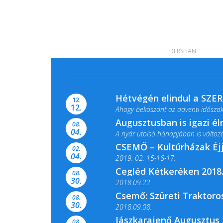
DERSHAN
Hétvégén elindul a SZE
12.
12.
Ahogy beköszönt az adventi időszak,
Augusztusban is igazi é
08.
04.
A nyár utolsó hónapjában is változato
CSEMŐ – Kultúrházak Éj
02.
04.
2019. 02. 15-16-17.
Cegléd Kétkeréken 2018.
08.
Színes és tartalmas programokkal vá
30.
2018.09.22.
Csemő: Szüreti Traktoros
08.
30.
2018.09.08.
Jászkarajenő Augusztus 
08.