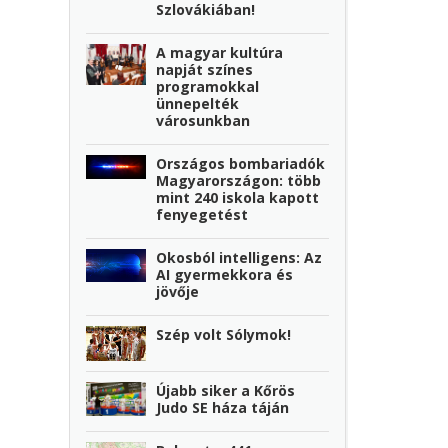
Szlovákiában!
A magyar kultúra
napját színes
programokkal
ünnepelték
városunkban
Országos bombariadók
Magyarországon: több
mint 240 iskola kapott
fenyegetést
Okosból intelligens: Az
AI gyermekkora és
jövője
Szép volt Sólymok!
Újabb siker a Kőrös
Judo SE háza táján