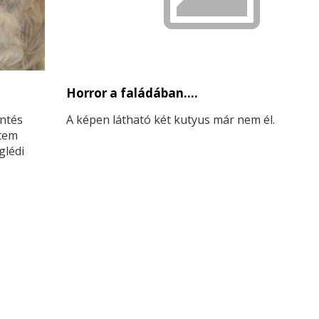
Horror a faládában....
entés
A képen látható két kutyus már nem él.
etem
glédi