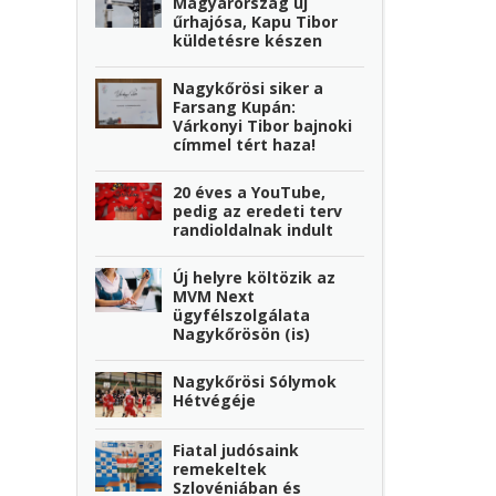
Magyarország új
űrhajósa, Kapu Tibor
küldetésre készen
Nagykőrösi siker a
Farsang Kupán:
Várkonyi Tibor bajnoki
címmel tért haza!
20 éves a YouTube,
pedig az eredeti terv
randioldalnak indult
Új helyre költözik az
MVM Next
ügyfélszolgálata
Nagykőrösön (is)
Nagykőrösi Sólymok
Hétvégéje
Fiatal judósaink
remekeltek
Szlovéniában és