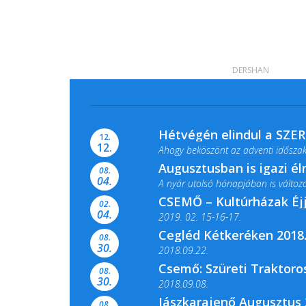
DERSHAN
Hétvégén elindul a SZE
12.
12.
Ahogy beköszönt az adventi időszak,
Augusztusban is igazi é
08.
04.
A nyár utolsó hónapjában is változato
CSEMŐ – Kultúrházak Éj
02.
04.
2019. 02. 15-16-17.
Cegléd Kétkeréken 2018.
08.
Színes és tartalmas programokkal vá
30.
2018.09.22.
Csemő: Szüreti Traktoros
08.
30.
2018.09.08.
Jászkarajenő Augusztus 
08.