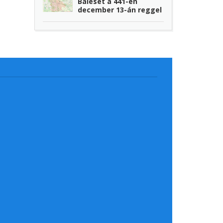
Baleset a 441-en
december 13-án reggel