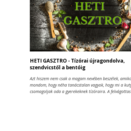
HETI GASZTRO - Tízórai újragondolva,
szendvicstől a bentóig
Azt hiszem nem csak a magam nevében beszélek, amiko
mondom, hogy néha tanácstalan vagyok, hogy mi a kuty
csomagoljak oda a gyerekeknek tízóraira. A felvágotta
nem mindig pálya és néha nagyon nehéz kreatívnak len
hogy a gyerek meg is egye azt, amit odarakok neki, ne 
megsétáltassa az otthona és az iskola között. Egyre tö
látom, egészségesebb, változatosabb és izgalmasabb
megoldásokat találnak ki legyen szó házi zsemléről, za
finomságokról vagy akár a japán bentó doboz mintájá