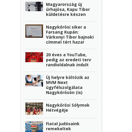
Magyarország új
űrhajósa, Kapu Tibor
küldetésre készen
Nagykőrösi siker a
Farsang Kupán:
Várkonyi Tibor bajnoki
címmel tért haza!
20 éves a YouTube,
pedig az eredeti terv
randioldalnak indult
Új helyre költözik az
MVM Next
ügyfélszolgálata
Nagykőrösön (is)
Nagykőrösi Sólymok
Hétvégéje
Fiatal judósaink
remekeltek