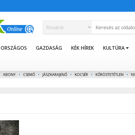
ORSZÁGOS
GAZDASÁG
KÉK HÍREK
KULTÚRA
ABONY
•
CSEMŐ
•
JÁSZKARAJENŐ
•
KOCSÉR
•
KŐRÖSTETÉTLEN
•
N