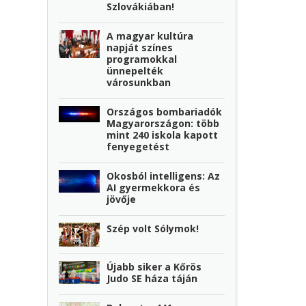
Szlovákiában!
A magyar kultúra
napját színes
programokkal
ünnepelték
városunkban
Országos bombariadók
Magyarországon: több
mint 240 iskola kapott
fenyegetést
Okosból intelligens: Az
AI gyermekkora és
jövője
Szép volt Sólymok!
Újabb siker a Kőrös
Judo SE háza táján