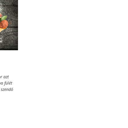
r azt
a fülét
s szendó
ni úgy,
csak
bb helyen
bos
ra