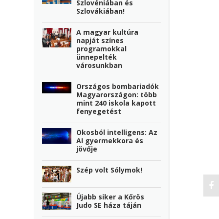
Szlovéniában és
Szlovákiában!
A magyar kultúra
napját színes
programokkal
ünnepelték
városunkban
Országos bombariadók
Magyarországon: több
mint 240 iskola kapott
fenyegetést
Okosból intelligens: Az
AI gyermekkora és
jövője
Szép volt Sólymok!
Újabb siker a Kőrös
Judo SE háza táján