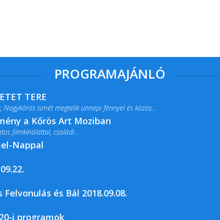
PROGRAMAJÁNLÓ
RETET TERE
 Nagykőrös ismét megtelik ünnepi fénnyel és közös...
lmény a Kőrös Art Moziban
s filmkínálattal, családi...
jel-Nappal
09.22.
rja a Csemői Községi Könyvtár és...
 Felvonulás és Bál 2018.09.08.
20-i programok