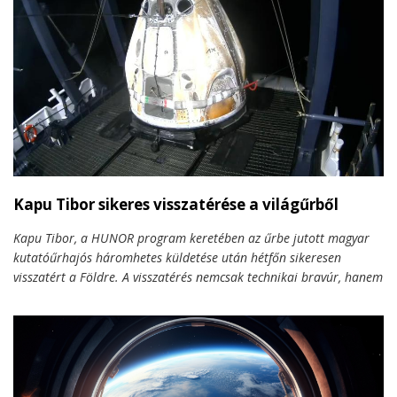
Kapu Tibor sikeres visszatérése a világűrből
Kapu Tibor, a HUNOR program keretében az űrbe jutott magyar
kutatóűrhajós háromhetes küldetése után hétfőn sikeresen
visszatért a Földre. A visszatérés nemcsak technikai bravúr, hanem
emberi pillanatok sorozata is volt – család, tudomány és
történelem egyetlen leszállásban.