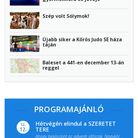
Szép volt Sólymok!
Újabb siker a Kőrös Judo SE háza
táján
Baleset a 441-en december 13-án
reggel
PROGRAMAJÁNLÓ
Hétvégén elindul a SZERETET
12.
TERE
12.
Ahogy beköszönt az adventi időszak, Nagykőrös