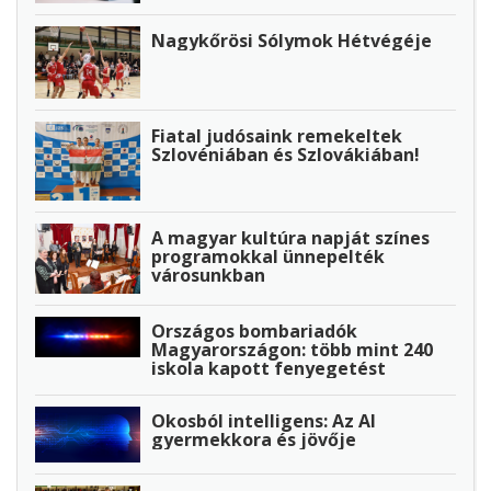
Nagykőrösi Sólymok Hétvégéje
Fiatal judósaink remekeltek
Szlovéniában és Szlovákiában!
A magyar kultúra napját színes
programokkal ünnepelték
városunkban
Országos bombariadók
Magyarországon: több mint 240
iskola kapott fenyegetést
Okosból intelligens: Az AI
gyermekkora és jövője