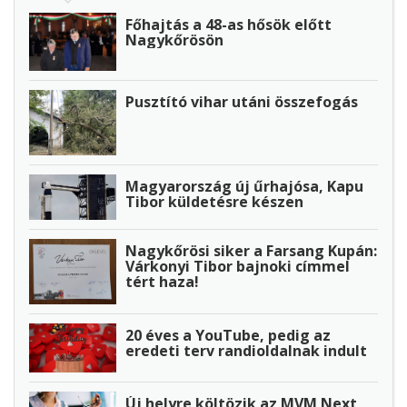
Főhajtás a 48-as hősök előtt
Nagykőrösön
Pusztító vihar utáni összefogás
Magyarország új űrhajósa, Kapu
Tibor küldetésre készen
Nagykőrösi siker a Farsang Kupán:
Várkonyi Tibor bajnoki címmel
tért haza!
20 éves a YouTube, pedig az
eredeti terv randioldalnak indult
Új helyre költözik az MVM Next