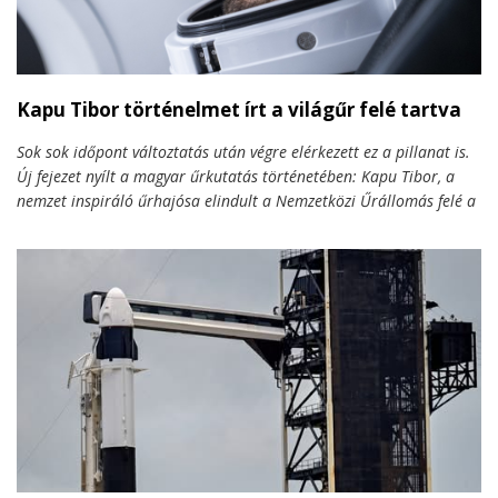
Kapu Tibor történelmet írt a világűr felé tartva
Sok sok időpont változtatás után végre elérkezett ez a pillanat is.
Új fejezet nyílt a magyar űrkutatás történetében: Kapu Tibor, a
nemzet inspiráló űrhajósa elindult a Nemzetközi Űrállomás felé a
SpaceX Crew Dragon „Grace” kapszulájában. Ezzel egy
generációkon átívelő nemzeti álom kapott szárnyra.