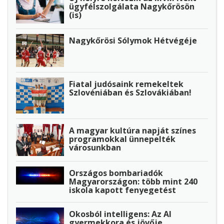
ügyfélszolgálata Nagykőrösön
(is)
Nagykőrösi Sólymok Hétvégéje
Fiatal judósaink remekeltek
Szlovéniában és Szlovákiában!
A magyar kultúra napját színes
programokkal ünnepelték
városunkban
Országos bombariadók
Magyarországon: több mint 240
iskola kapott fenyegetést
Okosból intelligens: Az AI
gyermekkora és jövője