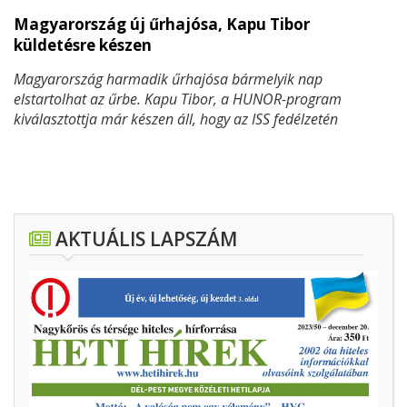
Magyarország új űrhajósa, Kapu Tibor
küldetésre készen
Magyarország harmadik űrhajósa bármelyik nap
elstartolhat az űrbe. Kapu Tibor, a HUNOR-program
kiválasztottja már készen áll, hogy az ISS fedélzetén
végrehajtsa a magyar tudomány történetének egyik
legfontosabb küldetését. A kilövés azonban eddig többször
is csúszott. Mi áll a halasztások mögött? Mit visz magával
Tibor, és mit jelent mindez hazánknak? Átfogó cikkünkben
minden fontos kérdésre választ adunk.
AKTUÁLIS LAPSZÁM