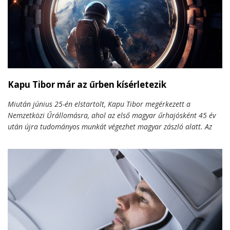
Kapu Tibor már az űrben kísérletezik
Miután június 25-én elstartolt, Kapu Tibor megérkezett a
Nemzetközi Űrállomásra, ahol az első magyar űrhajósként 45 év
után újra tudományos munkát végezhet magyar zászló alatt. Az
első napokban nemcsak az alkalmazkodásé, de már a látványos
kísérleteké is volt a főszerep: mikrogravitációs vízcseppek, élő
muslicák és DNS-javító vizsgálatok is a program részei. A misszió
iránti érdeklődés pedig hatalmas – nemcsak Magyarországon,
hanem nemzetközi szinten is. Összefoglaljuk, mi történt eddig, és
mire számíthatunk még a küldetés hátralévő napjaiban.