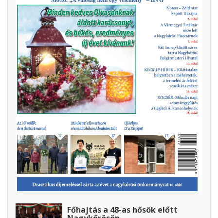
Főhajtás a 48-as hősök előtt
Nagykőrösön