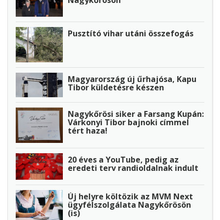
Pusztító vihar utáni összefogás
Magyarország új űrhajósa, Kapu
Tibor küldetésre készen
Nagykőrösi siker a Farsang Kupán:
Várkonyi Tibor bajnoki címmel
tért haza!
20 éves a YouTube, pedig az
eredeti terv randioldalnak indult
Új helyre költözik az MVM Next
ügyfélszolgálata Nagykőrösön
(is)