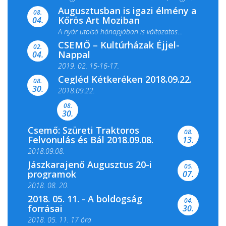
Augusztusban is igazi élmény a
ismét megtelik ünnepi fénnyel és közös...
08.
Kőrös Art Moziban
04.
A nyár utolsó hónapjában is változatos
CSEMŐ – Kultúrházak Éjjel-
filmkínálattal, családi...
02.
Nappal
04.
2019. 02. 15-16-17.
Cegléd Kétkeréken 2018.09.22.
08.
Színes és tartalmas programokkal várja a
30.
2018.09.22.
Csemői Községi Könyvtár és...
08.
30.
Csemő: Szüreti Traktoros
08.
Felvonulás és Bál 2018.09.08.
13.
2018.09.08.
Jászkarajenő Augusztus 20-i
05.
programok
07.
2018. 08. 20.
2018. 05. 11. - A boldogság
04.
forrásai
30.
2018. 05. 11. 17 óra