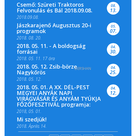
Csemő: Szüreti Traktoros
08.
Felvonulás és Bál 2018.09.08.
13.
2018.09.08.
Jászkarajenő Augusztus 20-i
05.
programok
07.
2018. 08. 20.
2018. 05. 11. - A boldogság
04.
forrásai
30.
2018. 05. 11. 17 óra
2018. 05. 12. Zsib-börze
04.
DERSHAN
2018. 05. 11. 19 óra
Nagykőrös
25.
2018. 05. 12.
2018. 05. 01. A XX. DÉL-PEST
04.
MEGYEI ANYÁK NAPI
12.
VIRÁGVÁSÁR ÉS ANYÁM TYÚKJA
FŐZŐFESZTIVÁL programja:
2018, 05. 01.
Mi szedjük!
2018. Április 14.