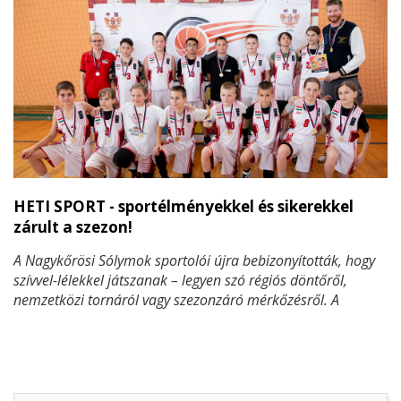
HETI SPORT - sportélményekkel és sikerekkel
zárult a szezon!
A Nagykőrösi Sólymok sportolói újra bebizonyították, hogy
szívvel-lélekkel játszanak – legyen szó régiós döntőről,
nemzetközi tornáról vagy szezonzáró mérkőzésről. A
mögöttünk álló időszak nemcsak sikerekben, hanem
közösségi élményekben is gazdag volt. Mutatjuk, hogyan
teljesítettek kosarasaink itthon és külföldön, valamint
hogyan búcsúzott focicsapatunk győzelemmel a szezontól!