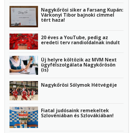
Nagykőrösi siker a Farsang Kupán:
Várkonyi Tibor bajnoki címmel
tért haza!
20 éves a YouTube, pedig az
eredeti terv randioldalnak indult
Új helyre költözik az MVM Next
ügyfélszolgálata Nagykőrösön
(is)
Nagykőrösi Sólymok Hétvégéje
Fiatal judósaink remekeltek
Szlovéniában és Szlovákiában!