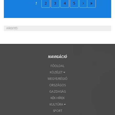
2018. Április 15.
1
2
3
4
5
2018. Április 22.
HÍRDETÉS
NAVIGÁCIÓ
FŐOLDAL
KÖZÉLET
MEGYE/RÉGIÓ
ORSZÁGOS
GAZDASÁG
KÉK HÍREK
KULTÚRA
SPORT