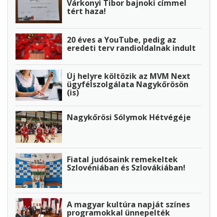
Várkonyi Tibor bajnoki címmel
tért haza!
20 éves a YouTube, pedig az
eredeti terv randioldalnak indult
Új helyre költözik az MVM Next
ügyfélszolgálata Nagykőrösön
(is)
Nagykőrösi Sólymok Hétvégéje
Fiatal judósaink remekeltek
Szlovéniában és Szlovákiában!
A magyar kultúra napját színes
programokkal ünnepelték