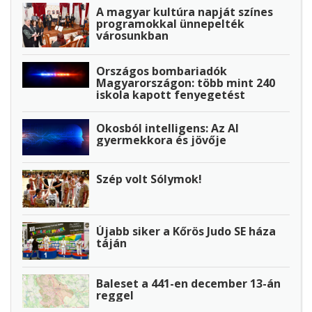
A magyar kultúra napját színes
programokkal ünnepelték
városunkban
Országos bombariadók
Magyarországon: több mint 240
iskola kapott fenyegetést
Okosból intelligens: Az AI
gyermekkora és jövője
Szép volt Sólymok!
Újabb siker a Kőrös Judo SE háza
táján
Baleset a 441-en december 13-án
reggel