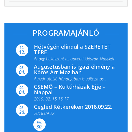
PROGRAMAJÁNLÓ
Hétvégén elindul a SZERETET
12.
TERE
12.
Ahogy beköszönt az adventi időszak, Nagykőrös
Augusztusban is igazi élmény a
ismét megtelik ünnepi fénnyel és közös...
08.
Kőrös Art Moziban
04.
A nyár utolsó hónapjában is változatos
CSEMŐ – Kultúrházak Éjjel-
filmkínálattal, családi...
02.
Nappal
04.
2019. 02. 15-16-17.
Cegléd Kétkeréken 2018.09.22.
08.
Színes és tartalmas programokkal várja a
30.
2018.09.22.
Csemői Községi Könyvtár és...
08.
30.