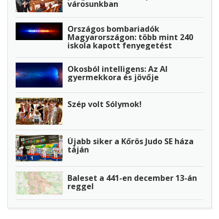
városunkban
Országos bombariadók
Magyarországon: több mint 240
iskola kapott fenyegetést
Okosból intelligens: Az AI
gyermekkora és jövője
Szép volt Sólymok!
Újabb siker a Kőrös Judo SE háza
táján
Baleset a 441-en december 13-án
reggel