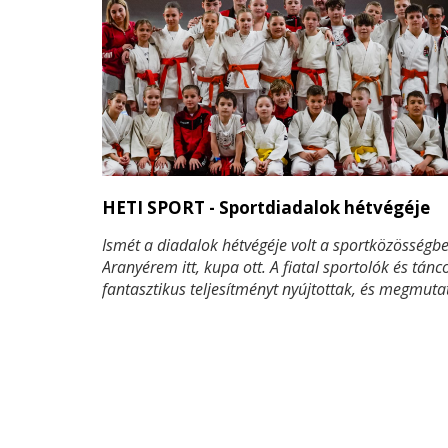
HETI SPORT - Sportdiadalok hétvégéje
Ismét a diadalok hétvégéje volt a sportközösségbe
Aranyérem itt, kupa ott. A fiatal sportolók és tánc
fantasztikus teljesítményt nyújtottak, és megmuta
hogy kitartásuk, tehetségük és elhivatottságuk m
gyümölcsét. Küzdelem a szőnyegen, látványos
koreográfiák a színpadon – mindenhol a legjobba
kerültek versenyzőink, bizonyítva, hogy méltán ta
az élvonalba. Nézzük, milyen sikereket értek el a 
bajnokai!