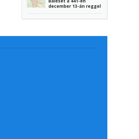
Baleset a 441-en
december 13-án reggel