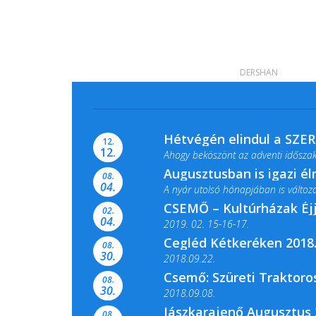
DERSHAN
Hétvégén elindul a SZE
12.
12.
Ahogy beköszönt az adventi időszak,
Augusztusban is igazi é
08.
04.
A nyár utolsó hónapjában is változato
CSEMŐ – Kultúrházak Éj
02.
04.
2019. 02. 15-16-17.
Cegléd Kétkeréken 2018.
08.
Színes és tartalmas programokkal vá
30.
2018.09.22.
Csemő: Szüreti Traktoros
08.
30.
2018.09.08.
Jászkarajenő Augusztus 
08.