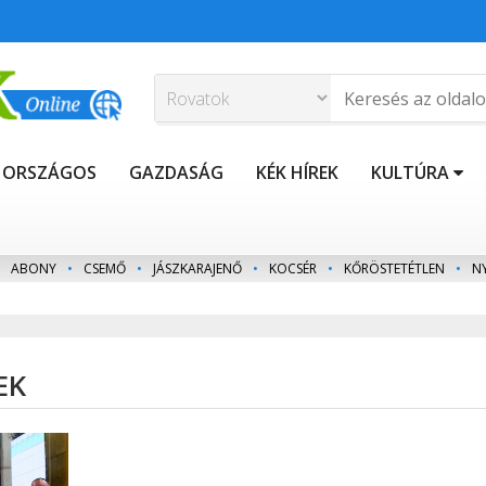
ORSZÁGOS
GAZDASÁG
KÉK HÍREK
KULTÚRA
ABONY
•
CSEMŐ
•
JÁSZKARAJENŐ
•
KOCSÉR
•
KŐRÖSTETÉTLEN
•
N
EK