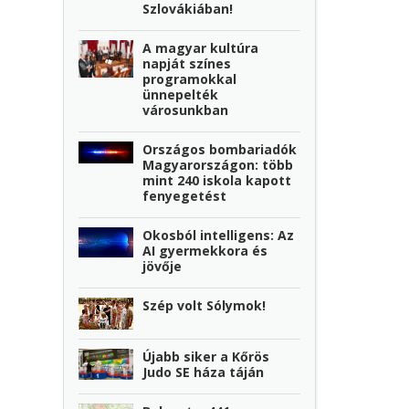
Szlovákiában!
A magyar kultúra
napját színes
programokkal
ünnepelték
városunkban
Országos bombariadók
Magyarországon: több
mint 240 iskola kapott
fenyegetést
Okosból intelligens: Az
AI gyermekkora és
jövője
Szép volt Sólymok!
Újabb siker a Kőrös
Judo SE háza táján