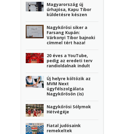
Magyarország új
űrhajósa, Kapu Tibor
küldetésre készen
Nagykőrösi siker a
Farsang Kupán:
Várkonyi Tibor bajnoki
címmel tért haza!
20 éves a YouTube,
pedig az eredeti terv
randioldalnak indult
Új helyre költözik az
MVM Next
ügyfélszolgálata
Nagykőrösön (is)
Nagykőrösi Sólymok
Hétvégéje
Fiatal judósaink
remekeltek