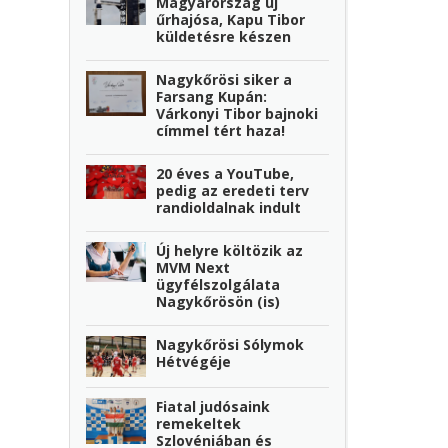
Magyarország új
űrhajósa, Kapu Tibor
küldetésre készen
Nagykőrösi siker a
Farsang Kupán:
Várkonyi Tibor bajnoki
címmel tért haza!
20 éves a YouTube,
pedig az eredeti terv
randioldalnak indult
Új helyre költözik az
MVM Next
ügyfélszolgálata
Nagykőrösön (is)
Nagykőrösi Sólymok
Hétvégéje
Fiatal judósaink
remekeltek
Szlovéniában és