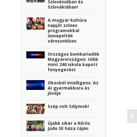
Szlovéniában és
Szlovákiában!
A magyar kultúra
napját színes
programokkal
ünnepelték
városunkban
Országos bombariadók
Magyarországon: több
mint 240 iskola kapott
fenyegetést
Okosból intelligens: Az
AI gyermekkora és
jövője
Szép volt Sólymok!
Újabb siker a Kőrös
Judo SE háza táján