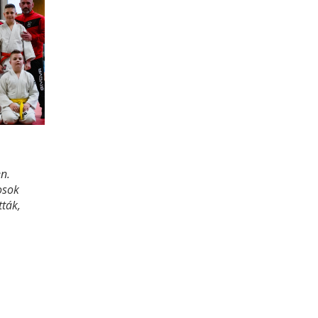
n.
osok
tták,
eghozza
k közé
rtoznak
hétvége