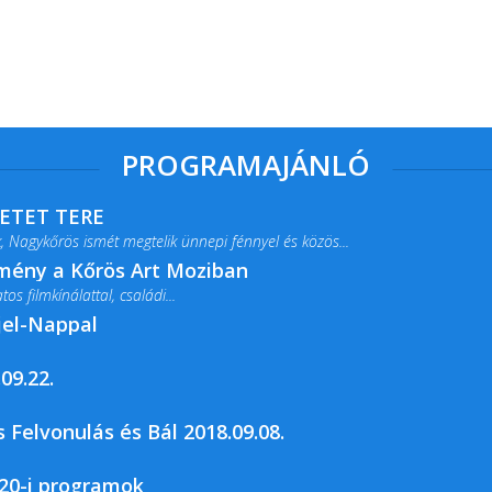
PROGRAMAJÁNLÓ
RETET TERE
 Nagykőrös ismét megtelik ünnepi fénnyel és közös...
lmény a Kőrös Art Moziban
s filmkínálattal, családi...
jel-Nappal
09.22.
rja a Csemői Községi Könyvtár és...
 Felvonulás és Bál 2018.09.08.
20-i programok