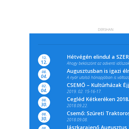
DERSHAN
Hétvégén elindul a SZE
12.
12.
Ahogy beköszönt az adventi időszak,
Augusztusban is igazi é
08.
04.
A nyár utolsó hónapjában is változato
CSEMŐ – Kultúrházak Éj
02.
04.
2019. 02. 15-16-17.
Cegléd Kétkeréken 2018.
08.
Színes és tartalmas programokkal vá
30.
2018.09.22.
Csemő: Szüreti Traktoros
08.
30.
2018.09.08.
Jászkarajenő Augusztus 
08.