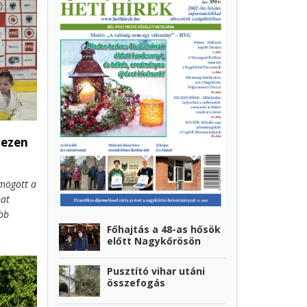
 ezen
mögött a
at
bb
Főhajtás a 48-as hősök
zá remek
előtt Nagykőrösön
mek és
szellem
Pusztító vihar utáni
összefogás