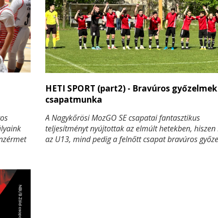
HETI SPORT (part2) - Bravúros győzelmek
csapatmunka
tos
A Nagykőrösi MozGO SE csapatai fantasztikus
lyaink
teljesítményt nyújtottak az elmúlt hetekben, hiszen
onzérmet
az U13, mind pedig a felnőtt csapat bravúros győz
g szép
aratott. A fiatalok Monoron arattak fontos diadalt,
felnőttek Inárcson szereztek három pontot egy lát
és kemény küzdelemben. A csapatok teljesítménye
példaértékű, és a szurkolók is továbbra is maximál
támogatják őket. Most mindenki a következő mecc
összpontosít, hiszen a cél a további győzelmek és s
szereplés.