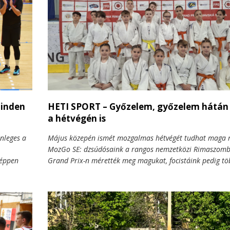
minden
HETI SPORT – Győzelem, győzelem hátán
a hétvégén is
nleges a
Május közepén ismét mozgalmas hétvégét tudhat maga 
MozGo SE: dzsúdósaink a rangos nemzetközi Rimaszomb
 éppen
Grand Prix-n mérették meg magukat, focistáink pedig tö
húzott. A
korosztályban is bajnoki mérkőzéseket vívtak – méghoz
kek, a
eredményekkel. Akadtak aranyérmek, gólzáporos győzel
zetartó
küzdelmes döntetlenek is. A lelkesedés, kitartás és sport
azonban mindvégig közös volt!