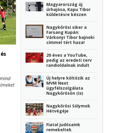
Magyarország új
űrhajósa, Kapu Tibor
küldetésre készen
Nagykőrösi siker a
Farsang Kupán:
Várkonyi Tibor bajnoki
címmel tért haza!
 és
20 éves a YouTube,
pedig az eredeti terv
randioldalnak indult
Új helyre költözik az
 mind
MVM Next
elmeket
ügyfélszolgálata
 míg a
Nagykőrösön (is)
ványos
Nagykőrösi Sólymok
isan
Hétvégéje
sekre
ikeres
Fiatal judósaink
remekeltek