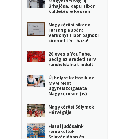
Magyarország új
űrhajósa, Kapu Tibor
küldetésre készen
Nagykőrösi siker a
Farsang Kupán:
Várkonyi Tibor bajnoki
címmel tért haza!
20 éves a YouTube,
pedig az eredeti terv
randioldalnak indult
Új helyre költözik az
MVM Next
ügyfélszolgálata
Nagykőrösön (is)
Nagykőrösi Sólymok
Hétvégéje
Fiatal judósaink
remekeltek
Szlovéniában és