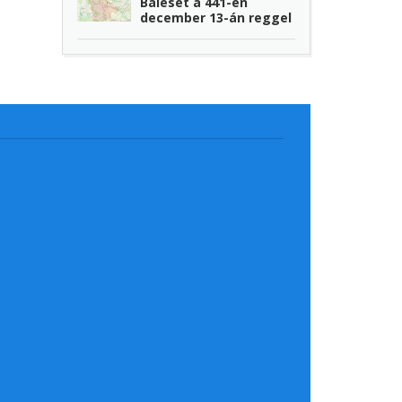
Baleset a 441-en
december 13-án reggel