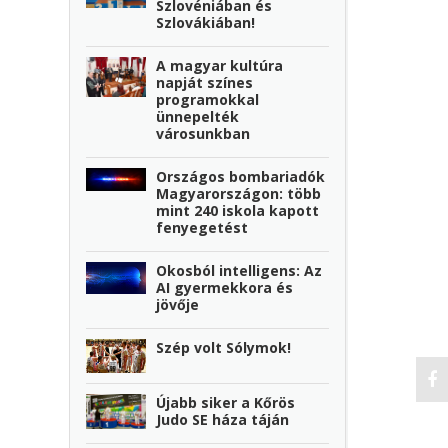
Szlovéniában és
Szlovákiában!
A magyar kultúra
napját színes
programokkal
ünnepelték
városunkban
Országos bombariadók
Magyarországon: több
mint 240 iskola kapott
fenyegetést
Okosból intelligens: Az
AI gyermekkora és
jövője
Szép volt Sólymok!
Újabb siker a Kőrös
Judo SE háza táján