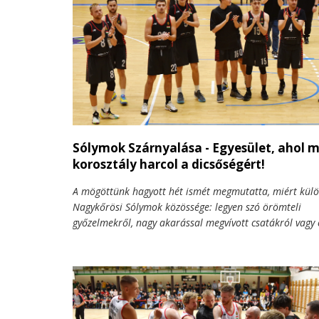
Sólymok Szárnyalása - Egyesület, ahol 
korosztály harcol a dicsőségért!
A mögöttünk hagyott hét ismét megmutatta, miért külö
Nagykőrösi Sólymok közössége: legyen szó örömteli
győzelmekről, nagy akarással megvívott csatákról vagy
nehezebb pillanatokról, minden korosztály egy irányba 
pályán és a pályán kívül is egymásért dolgoztak a gyere
felnőttek, a szülők és az edzők – ahogyan egy igazi, öss
családhoz illik.