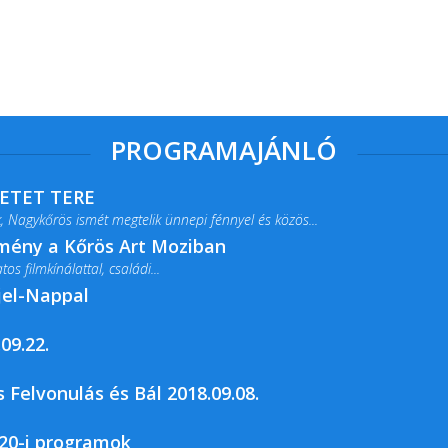
PROGRAMAJÁNLÓ
RETET TERE
 Nagykőrös ismét megtelik ünnepi fénnyel és közös...
lmény a Kőrös Art Moziban
s filmkínálattal, családi...
jel-Nappal
09.22.
rja a Csemői Községi Könyvtár és...
 Felvonulás és Bál 2018.09.08.
20-i programok