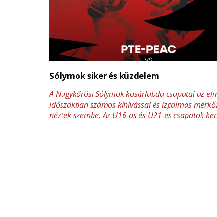
Sólymok siker és küzdelem
A Nagykőrösi Sólymok kosárlabda csapatai az elm
időszakban számos kihívással és izgalmas mérkő
néztek szembe. Az U16-os és U21-es csapatok k
küzdelmeket vívtak, míg a felnőtt együttes továbbr
bizonyítja rátermettségét a bajnokságban. Nézzü
teljesítettek játékosaink az elmúlt fordulókban!