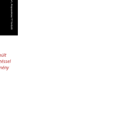
últ
zéssel
emény
a is
k, hogyan