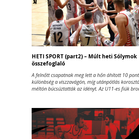
HETI SPORT (part2) – Múlt heti Sólymok
összefoglaló
A felnőtt csapatnak meg lett a hőn áhított 10 pon
különbség a viszzavágón, míg utánpótlás korosztá
méltón búcsúztatták az idényt. Az U11-es fiúk br
hoztak haza a Régiós Jamboree-ról, a lányok pedi
győzelemmel zárták az évadot.