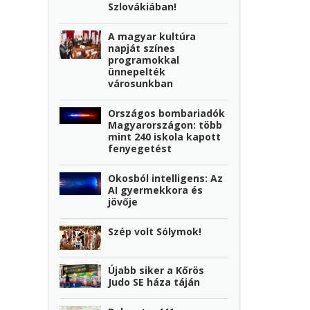
Szlovákiában!
A magyar kultúra
napját színes
programokkal
ünnepelték
városunkban
Országos bombariadók
Magyarországon: több
mint 240 iskola kapott
fenyegetést
Okosból intelligens: Az
AI gyermekkora és
jövője
Szép volt Sólymok!
Újabb siker a Kőrös
Judo SE háza táján