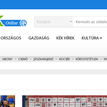
ORSZÁGOS
GAZDASÁG
KÉK HÍREK
KULTÚRA
ABONY
•
CSEMŐ
•
JÁSZKARAJENŐ
•
KOCSÉR
•
KŐRÖSTETÉTLEN
•
N