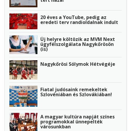
20 éves a YouTube, pedig az
eredeti terv randioldalnak indult
Új helyre költözik az MVM Next
ügyfélszolgálata Nagykőrösön
(is)
Nagykőrösi Sólymok Hétvégéje
Fiatal judósaink remekeltek
Szlovéniában és Szlovákiában!
A magyar kultúra napját színes
programokkal ünnepelték
városunkban