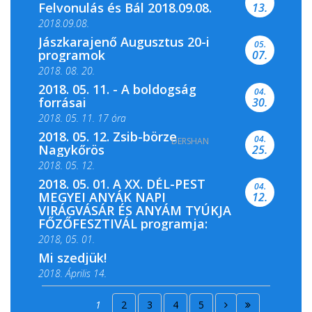
Felvonulás és Bál 2018.09.08.
13.
2018.09.08.
Jászkarajenő Augusztus 20-i
05.
programok
07.
2018. 08. 20.
2018. 05. 11. - A boldogság
04.
forrásai
30.
2018. 05. 11. 17 óra
2018. 05. 12. Zsib-börze
04.
DERSHAN
2018. 05. 11. 19 óra
Nagykőrös
25.
2018. 05. 12.
2018. 05. 01. A XX. DÉL-PEST
04.
MEGYEI ANYÁK NAPI
12.
VIRÁGVÁSÁR ÉS ANYÁM TYÚKJA
FŐZŐFESZTIVÁL programja:
2018, 05. 01.
Mi szedjük!
2018. Április 14.
2018. Április 15.
1
2
3
4
5