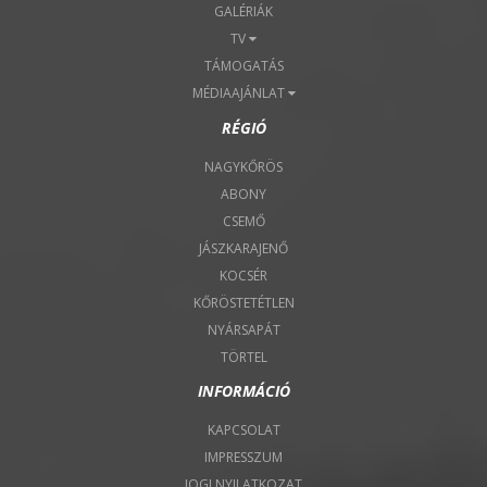
GALÉRIÁK
TV
TÁMOGATÁS
MÉDIAAJÁNLAT
RÉGIÓ
NAGYKŐRÖS
ABONY
CSEMŐ
JÁSZKARAJENŐ
KOCSÉR
KŐRÖSTETÉTLEN
NYÁRSAPÁT
TÖRTEL
INFORMÁCIÓ
KAPCSOLAT
IMPRESSZUM
JOGI NYILATKOZAT