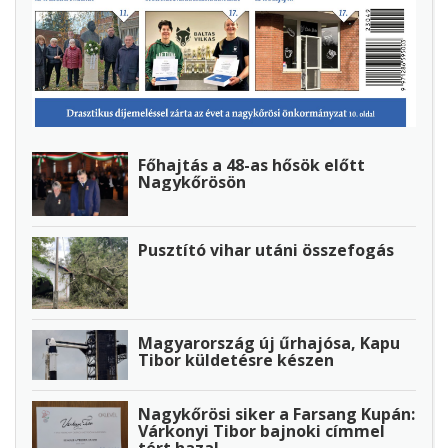
Főhajtás a 48-as hősök előtt
Nagykőrösön
Pusztító vihar utáni összefogás
Magyarország új űrhajósa, Kapu
Tibor küldetésre készen
Nagykőrösi siker a Farsang Kupán:
Várkonyi Tibor bajnoki címmel
tért haza!