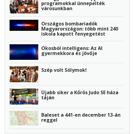
programokkal ünnepelték
városunkban
Országos bombariadók
Magyarországon: több mint 240
iskola kapott fenyegetést
Okosból intelligens: Az AI
gyermekkora és jövője
Szép volt Sólymok!
Újabb siker a Kőrös Judo SE háza
táján
Baleset a 441-en december 13-án
reggel