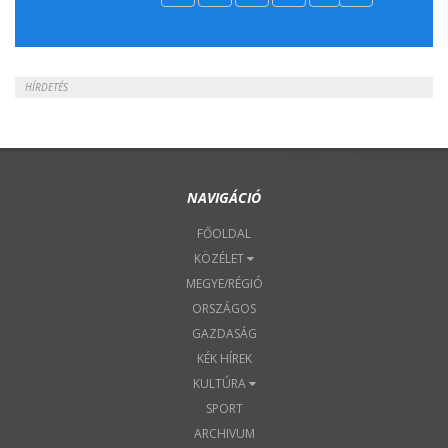
2018. Április 22.
HÍRDETÉS
NAVIGÁCIÓ
FŐOLDAL
KÖZÉLET
MEGYE/RÉGIÓ
ORSZÁGOS
GAZDASÁG
KÉK HÍREK
KULTÚRA
SPORT
ARCHIVUM