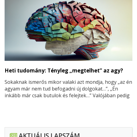
Heti tudomány: Tényleg „megtelhet” az agy?
Sokaknak ismerős mikor valaki azt mondja, hogy „az én
agyam már nem tud befogadni új dolgokat…”, „Én
inkább már csak butulok és felejtek…” Valójában pedig
ez nem igaz, mert ez csak egy átmeneti állapot. Hiszen
van az a mondás, hogy „Jó pap is holtig tanul.” Higgye
el mindenki, ennek van alapja.
AKTUÁLIS LAPSZÁM