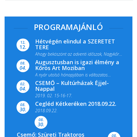
PROGRAMAJÁNLÓ
Hétvégén elindul a SZERETET
12.
TERE
12.
Ahogy beköszönt az adventi időszak, Nagykőrös
Augusztusban is igazi élmény a
ismét megtelik ünnepi fénnyel és közös...
08.
Kőrös Art Moziban
04.
A nyár utolsó hónapjában is változatos
CSEMŐ – Kultúrházak Éjjel-
filmkínálattal, családi...
02.
Nappal
04.
2019. 02. 15-16-17.
Cegléd Kétkeréken 2018.09.22.
08.
Színes és tartalmas programokkal várja a
30.
2018.09.22.
Csemői Községi Könyvtár és...
08.
30.
Csemő: Szüreti Traktoros
08.