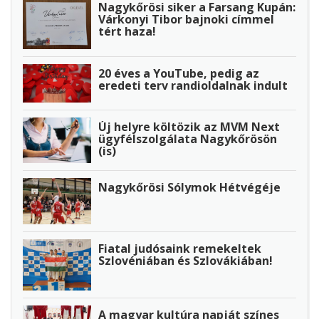
Nagykőrösi siker a Farsang Kupán:
Várkonyi Tibor bajnoki címmel
tért haza!
20 éves a YouTube, pedig az
eredeti terv randioldalnak indult
Új helyre költözik az MVM Next
ügyfélszolgálata Nagykőrösön
(is)
Nagykőrösi Sólymok Hétvégéje
Fiatal judósaink remekeltek
Szlovéniában és Szlovákiában!
A magyar kultúra napját színes