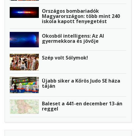
Országos bombariadók
Magyarországon: több mint 240
iskola kapott fenyegetést
Okosból intelligens: Az AI
gyermekkora és jövője
Szép volt Sólymok!
Újabb siker a Kőrös Judo SE háza
táján
Baleset a 441-en december 13-án
reggel