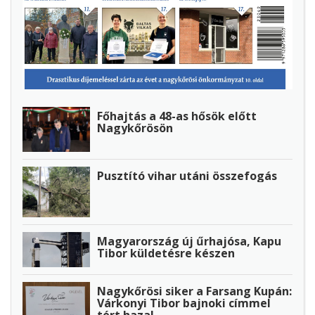
Főhajtás a 48-as hősök előtt
Nagykőrösön
Pusztító vihar utáni összefogás
Magyarország új űrhajósa, Kapu
Tibor küldetésre készen
Nagykőrösi siker a Farsang Kupán:
Várkonyi Tibor bajnoki címmel
tért haza!