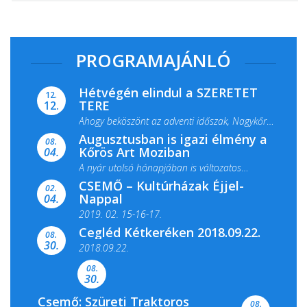
PROGRAMAJÁNLÓ
Hétvégén elindul a SZERETET
12.
TERE
12.
Ahogy beköszönt az adventi időszak, Nagykőrös
Augusztusban is igazi élmény a
ismét megtelik ünnepi fénnyel és közös...
08.
Kőrös Art Moziban
04.
A nyár utolsó hónapjában is változatos
CSEMŐ – Kultúrházak Éjjel-
filmkínálattal, családi...
02.
Nappal
04.
2019. 02. 15-16-17.
Cegléd Kétkeréken 2018.09.22.
08.
Színes és tartalmas programokkal várja a
30.
2018.09.22.
Csemői Községi Könyvtár és...
08.
30.
Csemő: Szüreti Traktoros
08.