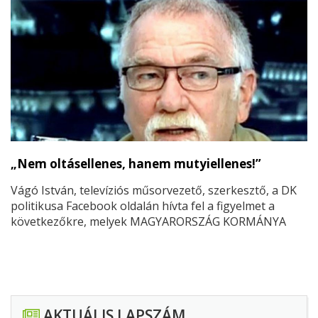
„Nem oltásellenes, hanem mutyiellenes!”
Vágó István, televíziós műsorvezető, szerkesztő, a DK
politikusa Facebook oldalán hívta fel a figyelmet a
következőkre, melyek MAGYARORSZÁG KORMÁNYA
oldalán olvashatók: (https://kormany.hu/.../reagalas-a-
baloldali-partok...)
AKTUÁLIS LAPSZÁM