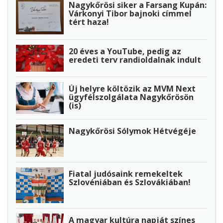
Nagykőrösi siker a Farsang Kupán:
Várkonyi Tibor bajnoki címmel
tért haza!
20 éves a YouTube, pedig az
eredeti terv randioldalnak indult
Új helyre költözik az MVM Next
ügyfélszolgálata Nagykőrösön
(is)
Nagykőrösi Sólymok Hétvégéje
Fiatal judósaink remekeltek
Szlovéniában és Szlovákiában!
A magyar kultúra napját színes