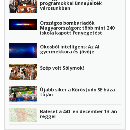
programokkal ünnepelték
városunkban
Országos bombariadók
Magyarországon: több mint 240
iskola kapott fenyegetést
Okosból intelligens: Az AI
gyermekkora és jövője
Szép volt Sólymok!
Újabb siker a Kőrös Judo SE háza
táján
Baleset a 441-en december 13-án
reggel