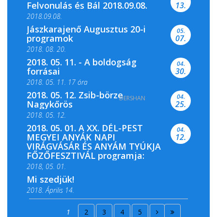
Felvonulás és Bál 2018.09.08.
13.
2018.09.08.
Jászkarajenő Augusztus 20-i
05.
programok
07.
2018. 08. 20.
2018. 05. 11. - A boldogság
04.
forrásai
30.
2018. 05. 11. 17 óra
2018. 05. 12. Zsib-börze
04.
DERSHAN
2018. 05. 11. 19 óra
Nagykőrös
25.
2018. 05. 12.
2018. 05. 01. A XX. DÉL-PEST
04.
MEGYEI ANYÁK NAPI
12.
VIRÁGVÁSÁR ÉS ANYÁM TYÚKJA
FŐZŐFESZTIVÁL programja:
2018, 05. 01.
Mi szedjük!
2018. Április 14.
2018. Április 15.
1
2
3
4
5