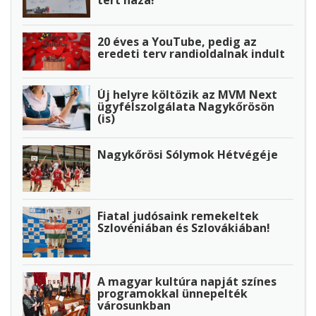
20 éves a YouTube, pedig az
eredeti terv randioldalnak indult
Új helyre költözik az MVM Next
ügyfélszolgálata Nagykőrösön
(is)
Nagykőrösi Sólymok Hétvégéje
Fiatal judósaink remekeltek
Szlovéniában és Szlovákiában!
A magyar kultúra napját színes
programokkal ünnepelték
városunkban