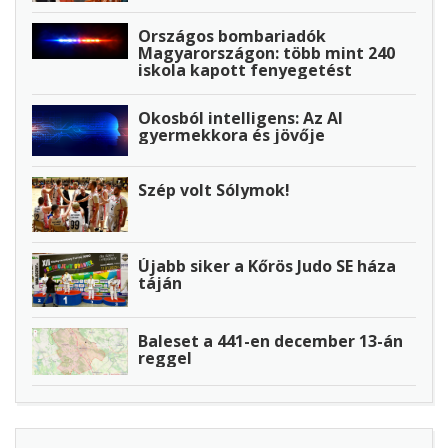
Országos bombariadók
Magyarországon: több mint 240
iskola kapott fenyegetést
Okosból intelligens: Az AI
gyermekkora és jövője
Szép volt Sólymok!
Újabb siker a Kőrös Judo SE háza
táján
Baleset a 441-en december 13-án
reggel