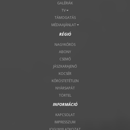
GALÉRIÁK
TV
TÁMOGATÁS
MÉDIAAJÁNLAT
RÉGIÓ
NAGYKŐRÖS
ABONY
CSEMŐ
JÁSZKARAJENŐ
KOCSÉR
KŐRÖSTETÉTLEN
NYÁRSAPÁT
TÖRTEL
INFORMÁCIÓ
KAPCSOLAT
IMPRESSZUM
JOGI NYILATKOZAT