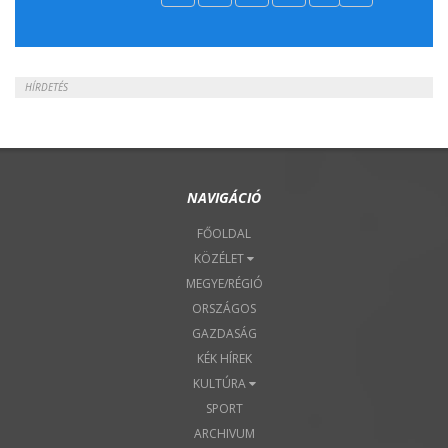
2018. Április 22.
HÍRDETÉS
NAVIGÁCIÓ
FŐOLDAL
KÖZÉLET
MEGYE/RÉGIÓ
ORSZÁGOS
GAZDASÁG
KÉK HÍREK
KULTÚRA
SPORT
ARCHIVUM