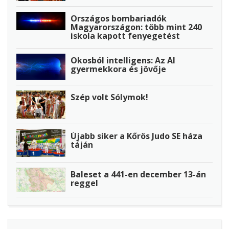
Országos bombariadók
Magyarországon: több mint 240
iskola kapott fenyegetést
Okosból intelligens: Az AI
gyermekkora és jövője
Szép volt Sólymok!
Újabb siker a Kőrös Judo SE háza
táján
Baleset a 441-en december 13-án
reggel