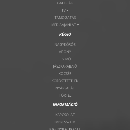
GALÉRIÁK
TV
TÁMOGATÁS
MÉDIAAJÁNLAT
RÉGIÓ
NAGYKŐRÖS
ABONY
CSEMŐ
JÁSZKARAJENŐ
KOCSÉR
KŐRÖSTETÉTLEN
NYÁRSAPÁT
TÖRTEL
INFORMÁCIÓ
KAPCSOLAT
IMPRESSZUM
JOGI NYILATKOZAT