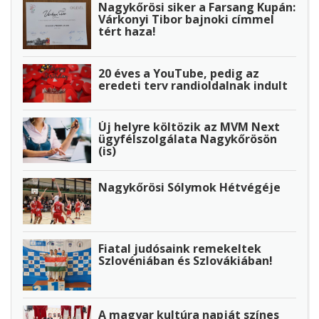
Nagykőrösi siker a Farsang Kupán:
Várkonyi Tibor bajnoki címmel
tért haza!
20 éves a YouTube, pedig az
eredeti terv randioldalnak indult
Új helyre költözik az MVM Next
ügyfélszolgálata Nagykőrösön
(is)
Nagykőrösi Sólymok Hétvégéje
Fiatal judósaink remekeltek
Szlovéniában és Szlovákiában!
A magyar kultúra napját színes