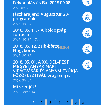
Felvonulás és Bál 2018.09.08.
13.
2018.09.08.
Jászkarajenő Augusztus 20-i
05.
programok
07.
2018. 08. 20.
2018. 05. 11. - A boldogság
04.
forrásai
30.
2018. 05. 11. 17 óra
2018. 05. 12. Zsib-börze
04.
DERSHAN
2018. 05. 11. 19 óra
Nagykőrös
25.
2018. 05. 12.
2018. 05. 01. A XX. DÉL-PEST
04.
MEGYEI ANYÁK NAPI
12.
VIRÁGVÁSÁR ÉS ANYÁM TYÚKJA
FŐZŐFESZTIVÁL programja:
2018, 05. 01.
Mi szedjük!
2018. Április 14.
2018. Április 15.
1
2
3
4
5