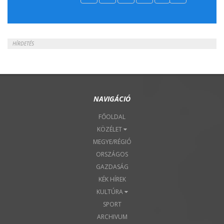
2018. Április 22.
HÍRDETÉS
NAVIGÁCIÓ
FŐOLDAL
KÖZÉLET
MEGYE/RÉGIÓ
ORSZÁGOS
GAZDASÁG
KÉK HÍREK
KULTÚRA
SPORT
ARCHIVUM