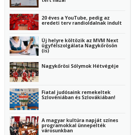
20 éves a YouTube, pedig az
eredeti terv randioldalnak indult
Új helyre költözik az MVM Next
ügyfélszolgálata Nagykőrösön
(is)
Nagykőrösi Sólymok Hétvégéje
Fiatal judósaink remekeltek
Szlovéniában és Szlovákiában!
A magyar kultúra napját színes
programokkal ünnepelték
városunkban