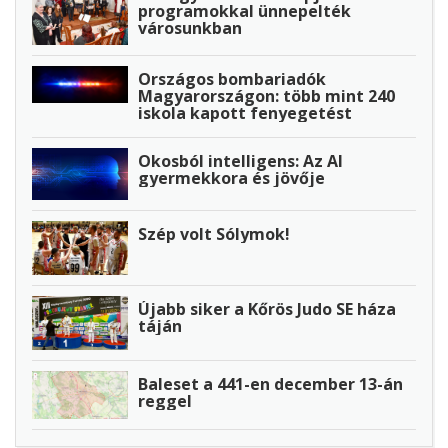
programokkal ünnepelték
városunkban
Országos bombariadók
Magyarországon: több mint 240
iskola kapott fenyegetést
Okosból intelligens: Az AI
gyermekkora és jövője
Szép volt Sólymok!
Újabb siker a Kőrös Judo SE háza
táján
Baleset a 441-en december 13-án
reggel