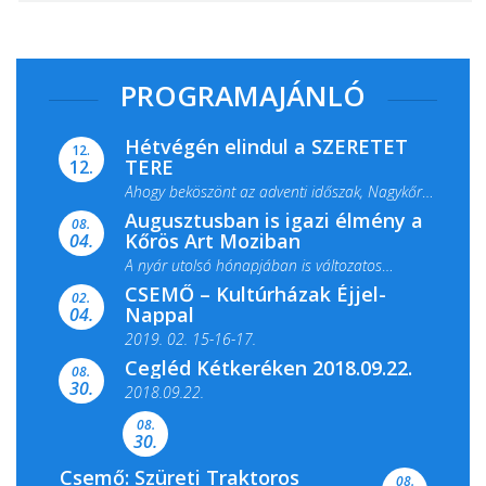
PROGRAMAJÁNLÓ
Hétvégén elindul a SZERETET
12.
TERE
12.
Ahogy beköszönt az adventi időszak, Nagykőrös
Augusztusban is igazi élmény a
ismét megtelik ünnepi fénnyel és közös...
08.
Kőrös Art Moziban
04.
A nyár utolsó hónapjában is változatos
CSEMŐ – Kultúrházak Éjjel-
filmkínálattal, családi...
02.
Nappal
04.
2019. 02. 15-16-17.
Cegléd Kétkeréken 2018.09.22.
08.
Színes és tartalmas programokkal várja a
30.
2018.09.22.
Csemői Községi Könyvtár és...
08.
30.
Csemő: Szüreti Traktoros
08.