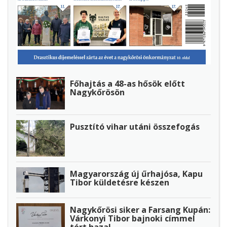
Főhajtás a 48-as hősök előtt
Nagykőrösön
Pusztító vihar utáni összefogás
Magyarország új űrhajósa, Kapu
Tibor küldetésre készen
Nagykőrösi siker a Farsang Kupán:
Várkonyi Tibor bajnoki címmel
tért haza!