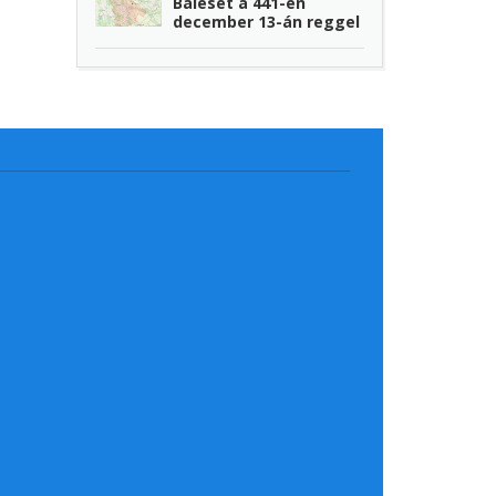
Baleset a 441-en
december 13-án reggel