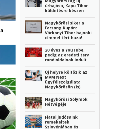
Magyarország új
űrhajósa, Kapu Tibor
küldetésre készen
Nagykőrösi siker a
Farsang Kupán:
 a
Várkonyi Tibor bajnoki
címmel tért haza!
20 éves a YouTube,
pedig az eredeti terv
randioldalnak indult
Új helyre költözik az
MVM Next
ügyfélszolgálata
Nagykőrösön (is)
Nagykőrösi Sólymok
Hétvégéje
Fiatal judósaink
remekeltek
Szlovéniában és