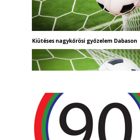
Kiütéses nagykőrösi győzelem Dabason