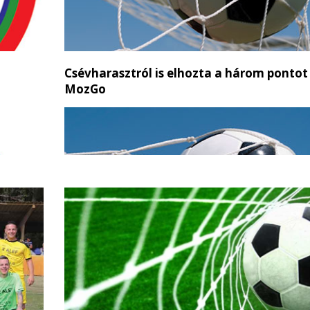
Csévharasztról is elhozta a három pontot
MozGo