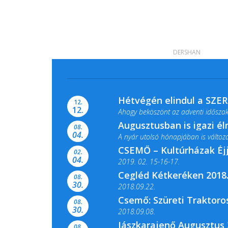
DERSHAN
Hétvégén elindul a SZE
12.
12.
Ahogy beköszönt az adventi időszak,
Augusztusban is igazi é
08.
04.
A nyár utolsó hónapjában is változato
CSEMŐ – Kultúrházak Éj
02.
04.
2019. 02. 15-16-17.
Cegléd Kétkeréken 2018.
08.
Színes és tartalmas programokkal vá
30.
2018.09.22.
Csemő: Szüreti Traktoros
08.
30.
2018.09.08.
Jászkarajenő Augusztus 
08.