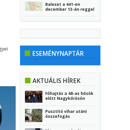
Baleset a 441-en
december 13-án reggel
gyei
ESEMÉNYNAPTÁR
ani a
AKTUÁLIS HÍREK
Főhajtás a 48-as hősök
előtt Nagykőrösön
Pusztító vihar utáni
összefogás