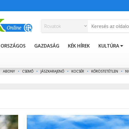
ORSZÁGOS
GAZDASÁG
KÉK HÍREK
KULTÚRA
ABONY
•
CSEMŐ
•
JÁSZKARAJENŐ
•
KOCSÉR
•
KŐRÖSTETÉTLEN
•
N