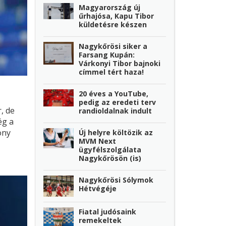
Magyarország új
űrhajósa, Kapu Tibor
küldetésre készen
Nagykőrösi siker a
Farsang Kupán:
Várkonyi Tibor bajnoki
címmel tért haza!
20 éves a YouTube,
pedig az eredeti terv
, de
randioldalnak indult
ég a
ony
Új helyre költözik az
MVM Next
gyei,
ügyfélszolgálata
ilyen
Nagykőrösön (is)
 a
ást.
Nagykőrösi Sólymok
Hétvégéje
Fiatal judósaink
remekeltek