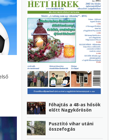
első
lóban
Főhajtás a 48-as hősök
előtt Nagykőrösön
 a
Pusztító vihar utáni
összefogás