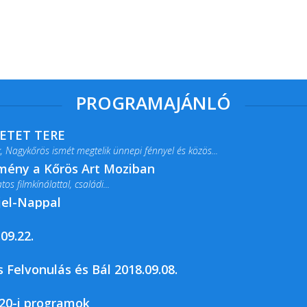
PROGRAMAJÁNLÓ
RETET TERE
 Nagykőrös ismét megtelik ünnepi fénnyel és közös...
lmény a Kőrös Art Moziban
s filmkínálattal, családi...
jel-Nappal
09.22.
rja a Csemői Községi Könyvtár és...
 Felvonulás és Bál 2018.09.08.
20-i programok