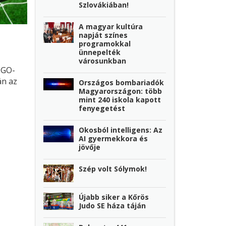
Szlovákiában!
A magyar kultúra
napját színes
programokkal
ünnepelték
városunkban
zGO-
án az
Országos bombariadók
Magyarországon: több
mint 240 iskola kapott
fenyegetést
Okosból intelligens: Az
AI gyermekkora és
jövője
Szép volt Sólymok!
Újabb siker a Kőrös
Judo SE háza táján