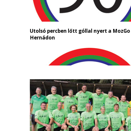
Utolsó percben lőtt góllal nyert a MozGo
Hernádon