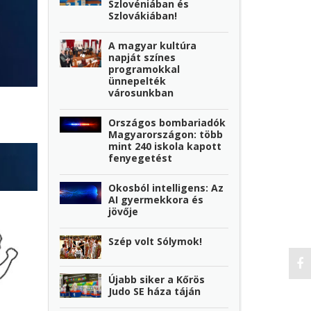
Szlovéniában és
Szlovákiában!
A magyar kultúra
napját színes
programokkal
ünnepelték
városunkban
Országos bombariadók
Magyarországon: több
mint 240 iskola kapott
fenyegetést
Okosból intelligens: Az
AI gyermekkora és
jövője
Szép volt Sólymok!
Újabb siker a Kőrös
Judo SE háza táján