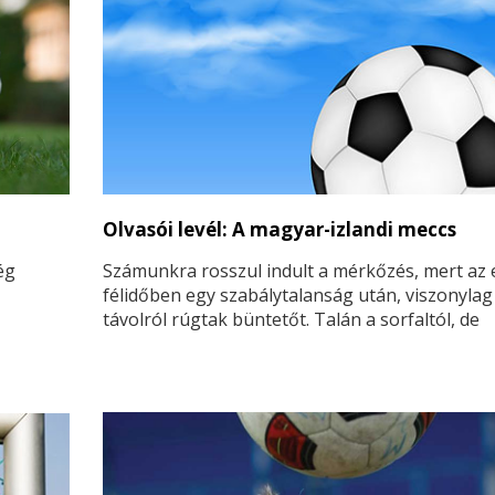
Olvasói levél: A magyar-izlandi meccs
ég
Számunkra rosszul indult a mérkőzés, mert az 
félidőben egy szabálytalanság után, viszonylag
távolról rúgtak büntetőt. Talán a sorfaltól, de
kapusunk csak késve vette észre az erősen
tt az
megrúgott labdát, így a feje felett a labda a há
kötött ki, 0:1. Játékosaink hiába igyekeztek még
második félidő végéig is megmaradt a vereség.