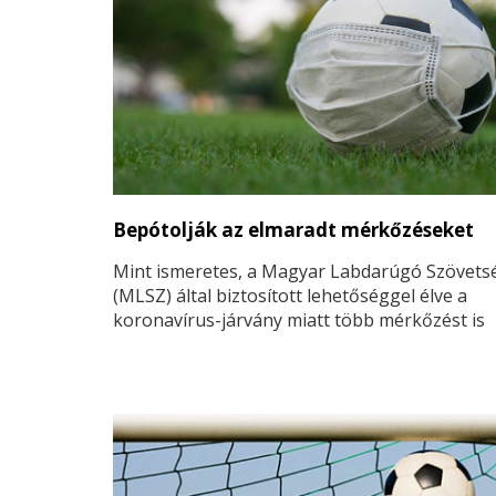
Bepótolják az elmaradt mérkőzéseket
Mint ismeretes, a Magyar Labdarúgó Szövets
(MLSZ) által biztosított lehetőséggel élve a
koronavírus-járvány miatt több mérkőzést is
elhalasztottak a különböző Pest megyei
bajnokságokban. A megyei igazgatóság döntö
elmaradt meccsek pótlásáról.