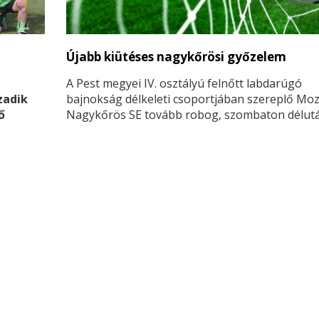
Újabb kiütéses nagykőrösi győzelem
A Pest megyei IV. osztályú felnőtt labdarúgó
zadik
bajnokság délkeleti csoportjában szereplő Mo
ő
Nagykőrös SE tovább robog, szombaton délut
előző fordulóhoz hasonlóan hatszor sikerült
megrezegtetni az ellenfél hálóját.