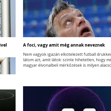
ivel
A foci, vagy amit még annak neveznek
Nem vagyok igazán elkötelezett futball drukker
látom azt, amit látok: szinte hihetetlen, hogy m
magyar élvonalbeli mérkőzések is milyen alacs
színvonalúak. Nem beszélve arról, hogy egy me
már nem is tudom hanyadosztályú mérkőzés m
színvonalú, igaz, hogy az ottani játékosok ezért
„teljesítményért” már nem kapnak anyagi juttat