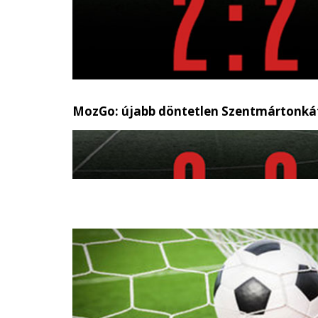
MozGo: újabb döntetlen Szentmártonká