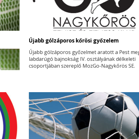
Újabb gólzáporos kőrösi győzelem
Újabb gólzáporos győzelmet aratott a Pest me
labdarúgó bajnokság IV. osztályának délkeleti
csoportjában szereplő MozGo-Nagykőrös SE.
Szombaton hazai pályán fogadták a
dánszentmiklósiakat, akik 84 percig tudták tart
kőrösiek tempóját.