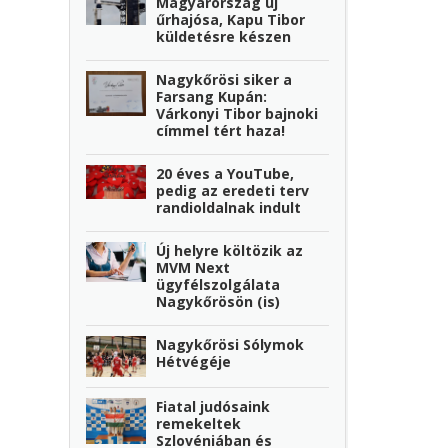
Magyarország új
űrhajósa, Kapu Tibor
küldetésre készen
Nagykőrösi siker a
Farsang Kupán:
Várkonyi Tibor bajnoki
címmel tért haza!
20 éves a YouTube,
pedig az eredeti terv
randioldalnak indult
Új helyre költözik az
MVM Next
ügyfélszolgálata
Nagykőrösön (is)
Nagykőrösi Sólymok
Hétvégéje
Fiatal judósaink
remekeltek
Szlovéniában és