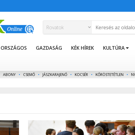
ORSZÁGOS
GAZDASÁG
KÉK HÍREK
KULTÚRA
ABONY
•
CSEMŐ
•
JÁSZKARAJENŐ
•
KOCSÉR
•
KŐRÖSTETÉTLEN
•
N