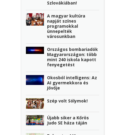
Szlovákiában!
A magyar kultúra
napját színes
programokkal
ünnepelték
városunkban
Országos bombariadók
Magyarországon: több
mint 240 iskola kapott
fenyegetést
Okosból intelligens: Az
AI gyermekkora és
jövője
Szép volt Sólymok!
Újabb siker a Kőrös
Judo SE háza táján