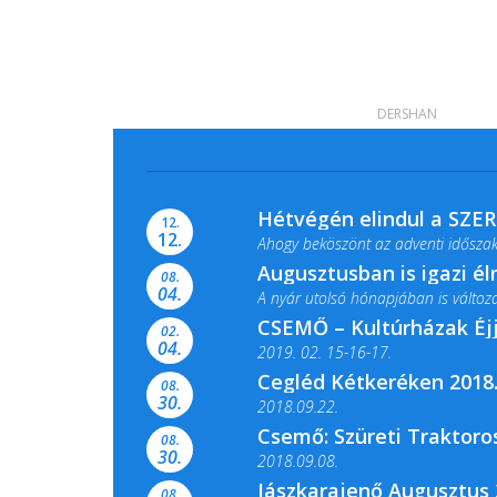
DERSHAN
Hétvégén elindul a SZE
12.
12.
Ahogy beköszönt az adventi időszak,
Augusztusban is igazi é
08.
04.
A nyár utolsó hónapjában is változato
CSEMŐ – Kultúrházak Éj
02.
04.
2019. 02. 15-16-17.
Cegléd Kétkeréken 2018.
08.
Színes és tartalmas programokkal vá
30.
2018.09.22.
Csemő: Szüreti Traktoros
08.
30.
2018.09.08.
Jászkarajenő Augusztus 
08.