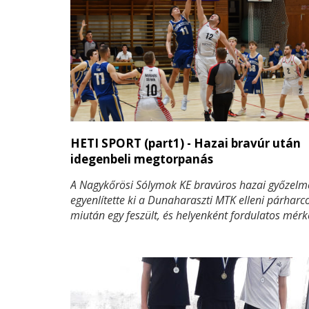
HETI SPORT (part1) - Hazai bravúr után
idegenbeli megtorpanás
A Nagykőrösi Sólymok KE bravúros hazai győzelm
egyenlítette ki a Dunaharaszti MTK elleni párharco
miután egy feszült, és helyenként fordulatos mér
85–78 arányban diadalmaskodtak. A siker külön
fontos volt, mivel a következő lépés már egy idege
összecsapás, ahol a cél nem más, mint a továbbj
biztosítása. A két csapat közötti verseny továbbra 
kiélezett, és minden egyes mérkőzés hatalmas
jelentőséggel bír a rájátszás kimenetele szempont