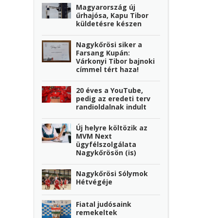
Magyarország új
űrhajósa, Kapu Tibor
letesen
küldetésre készen
Nagykőrösi siker a
Farsang Kupán:
Várkonyi Tibor bajnoki
címmel tért haza!
20 éves a YouTube,
pedig az eredeti terv
randioldalnak indult
Új helyre költözik az
MVM Next
ügyfélszolgálata
Nagykőrösön (is)
Nagykőrösi Sólymok
Hétvégéje
Fiatal judósaink
remekeltek