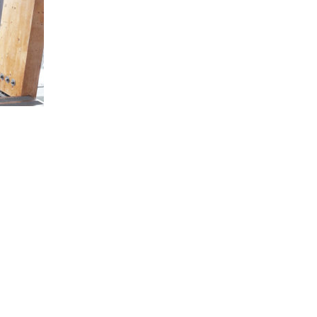
ai most
értékes három pontot, remek játékkal
diadalmaskodva Péteri felett. Nézzük rész
re kell
a hétvége eseményeit!