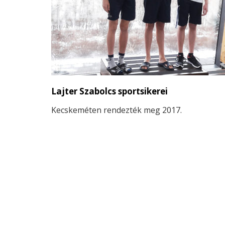
Sólymok vezetőedzője, Kovács Sándor, és játékos
egy újabb erőpróba előtt állnak, miközben
Dunaharasztiban a vereség után ismét a győzelem
összpontosítaniuk.
Lajter Szabolcs sportsikerei
Kecskeméten rendezték meg 2017.