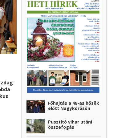
azdag
abda-
kus
 a
Főhajtás a 48-as hősök
előtt Nagykőrösön
udafok
Pusztító vihar utáni
rel
összefogás