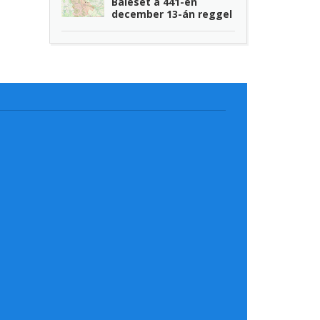
Baleset a 441-en
december 13-án reggel