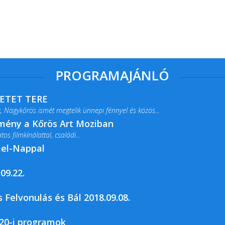
PROGRAMAJÁNLÓ
RETET TERE
 Nagykőrös ismét megtelik ünnepi fénnyel és közös...
lmény a Kőrös Art Moziban
s filmkínálattal, családi...
jel-Nappal
09.22.
rja a Csemői Községi Könyvtár és...
 Felvonulás és Bál 2018.09.08.
20-i programok