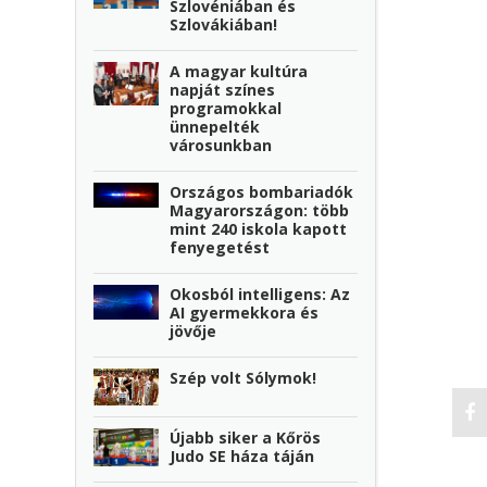
Szlovéniában és
Szlovákiában!
A magyar kultúra
napját színes
programokkal
ünnepelték
városunkban
Országos bombariadók
Magyarországon: több
mint 240 iskola kapott
fenyegetést
Okosból intelligens: Az
AI gyermekkora és
jövője
Szép volt Sólymok!
Újabb siker a Kőrös
Judo SE háza táján