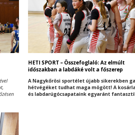
HETI SPORT – Összefoglaló: Az elmúlt
időszakban a labdáké volt a főszerep
ével
A Nagykőrösi sportélet újabb sikerekben g
t,
hétvégéket tudhat maga mögött! A kosárl
kőzésen
és labdarúgócsapataink egyaránt fantaszti
ösen
teljesítményt nyújtottak, örömet szerezve
nbeli
szurkolóknak. A férfi kosarasok egy drámai
utás
végjátékban arattak fontos győzelmet a B
is
ellen, míg az U14-es lánycsapat kettős siker
folytatta menetelését a bajnokságban.
jából. A
Futballcsapatunk pedig idegenben vívott ki