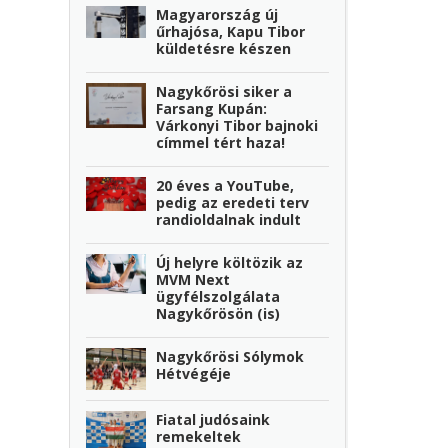
Magyarország új
űrhajósa, Kapu Tibor
küldetésre készen
Nagykőrösi siker a
Farsang Kupán:
Várkonyi Tibor bajnoki
címmel tért haza!
20 éves a YouTube,
pedig az eredeti terv
randioldalnak indult
Új helyre költözik az
MVM Next
ügyfélszolgálata
Nagykőrösön (is)
Nagykőrösi Sólymok
Hétvégéje
Fiatal judósaink
remekeltek