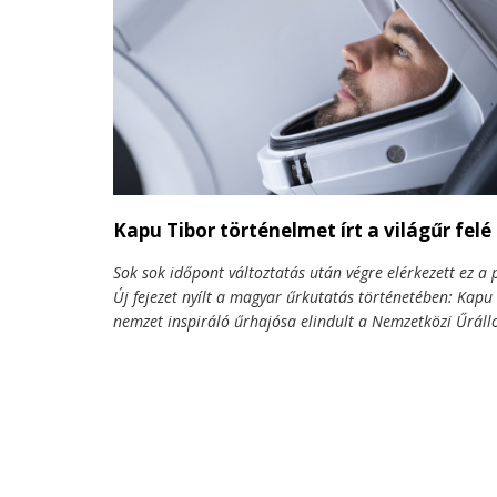
Kapu Tibor történelmet írt a világűr felé
Sok sok időpont változtatás után végre elérkezett ez a p
Új fejezet nyílt a magyar űrkutatás történetében: Kapu 
nemzet inspiráló űrhajósa elindult a Nemzetközi Űráll
a SpaceX Crew Dragon „Grace” kapszulájában. Ezzel eg
generációkon átívelő nemzeti álom kapott szárnyra.