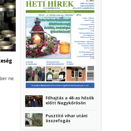
keség
mber ne
Főhajtás a 48-as hősök
előtt Nagykőrösön
an
Pusztító vihar utáni
összefogás