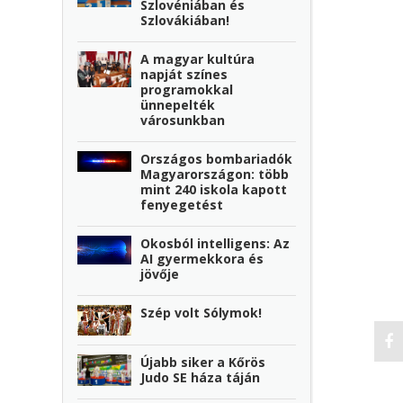
Szlovéniában és
Szlovákiában!
A magyar kultúra
napját színes
programokkal
ünnepelték
városunkban
Országos bombariadók
Magyarországon: több
mint 240 iskola kapott
fenyegetést
Okosból intelligens: Az
AI gyermekkora és
jövője
Szép volt Sólymok!
Újabb siker a Kőrös
Judo SE háza táján