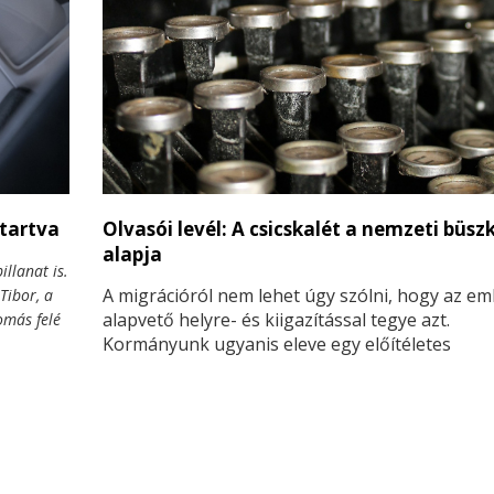
 tartva
Olvasói levél: A csicskalét a nemzeti büsz
alapja
illanat is.
A migrációról nem lehet úgy szólni, hogy az e
Tibor, a
alapvető helyre- és kiigazítással tegye azt.
omás felé
Kormányunk ugyanis eleve egy előítéletes
y
alapállásból indította politikailag a menekült
problémát, amellyel azóta is mérgezi a gyanútl
magyar agyakat.