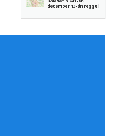
Baleset a 441-en
december 13-án reggel