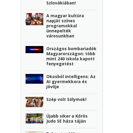
Szlovákiában!
A magyar kultúra
napját színes
programokkal
ünnepelték
városunkban
Országos bombariadók
Magyarországon: több
mint 240 iskola kapott
fenyegetést
Okosból intelligens: Az
AI gyermekkora és
jövője
Szép volt Sólymok!
Újabb siker a Kőrös
Judo SE háza táján