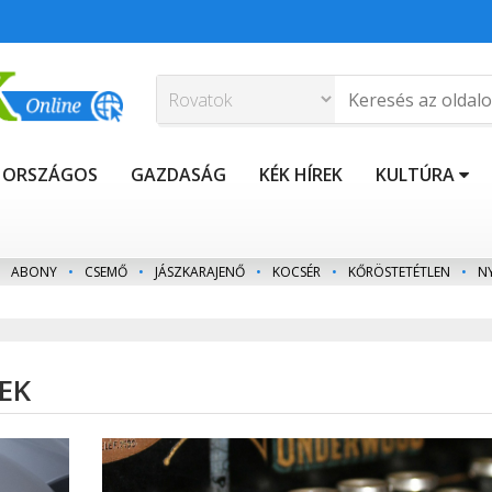
ORSZÁGOS
GAZDASÁG
KÉK HÍREK
KULTÚRA
ABONY
•
CSEMŐ
•
JÁSZKARAJENŐ
•
KOCSÉR
•
KŐRÖSTETÉTLEN
•
N
EK