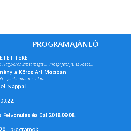
PROGRAMAJÁNLÓ
RETET TERE
 Nagykőrös ismét megtelik ünnepi fénnyel és közös...
lmény a Kőrös Art Moziban
s filmkínálattal, családi...
jel-Nappal
09.22.
rja a Csemői Községi Könyvtár és...
 Felvonulás és Bál 2018.09.08.
20-i programok