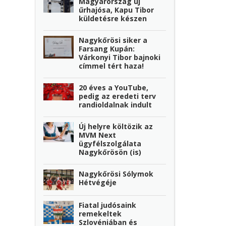
Magyarország új
űrhajósa, Kapu Tibor
küldetésre készen
Nagykőrösi siker a
Farsang Kupán:
Várkonyi Tibor bajnoki
címmel tért haza!
20 éves a YouTube,
pedig az eredeti terv
randioldalnak indult
Új helyre költözik az
MVM Next
ügyfélszolgálata
Nagykőrösön (is)
Nagykőrösi Sólymok
Hétvégéje
Fiatal judósaink
remekeltek
Szlovéniában és