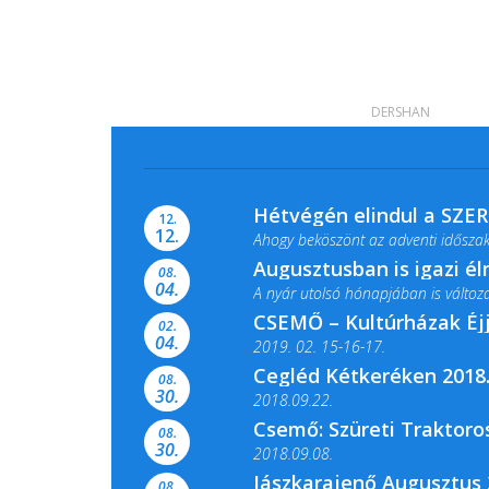
DERSHAN
Hétvégén elindul a SZE
12.
12.
Ahogy beköszönt az adventi időszak,
Augusztusban is igazi é
08.
04.
A nyár utolsó hónapjában is változato
CSEMŐ – Kultúrházak Éj
02.
04.
2019. 02. 15-16-17.
Cegléd Kétkeréken 2018.
08.
Színes és tartalmas programokkal vá
30.
2018.09.22.
Csemő: Szüreti Traktoros
08.
30.
2018.09.08.
Jászkarajenő Augusztus 
08.