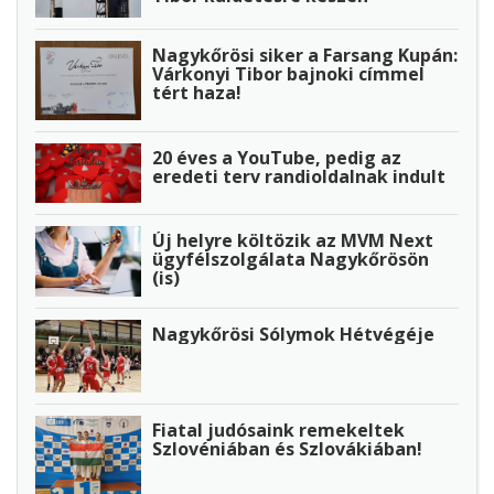
Nagykőrösi siker a Farsang Kupán:
Várkonyi Tibor bajnoki címmel
tért haza!
20 éves a YouTube, pedig az
eredeti terv randioldalnak indult
Új helyre költözik az MVM Next
ügyfélszolgálata Nagykőrösön
(is)
Nagykőrösi Sólymok Hétvégéje
Fiatal judósaink remekeltek
Szlovéniában és Szlovákiában!