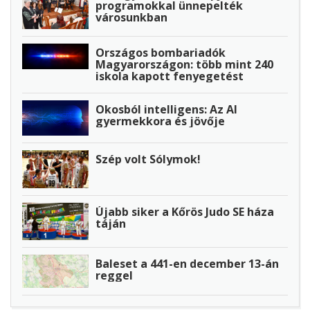
programokkal ünnepelték
városunkban
Országos bombariadók
Magyarországon: több mint 240
iskola kapott fenyegetést
Okosból intelligens: Az AI
gyermekkora és jövője
Szép volt Sólymok!
Újabb siker a Kőrös Judo SE háza
táján
Baleset a 441-en december 13-án
reggel