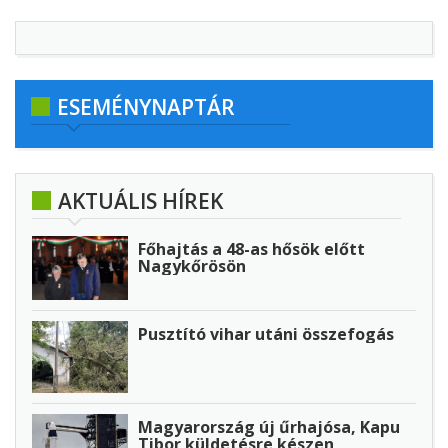
ESEMÉNYNAPTÁR
AKTUÁLIS HÍREK
Főhajtás a 48-as hősök előtt
Nagykőrösön
Pusztító vihar utáni összefogás
Magyarország új űrhajósa, Kapu
Tibor küldetésre készen