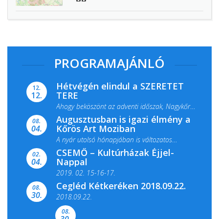
PROGRAMAJÁNLÓ
Hétvégén elindul a SZERETET
12.
TERE
12.
Ahogy beköszönt az adventi időszak, Nagykőrös
Augusztusban is igazi élmény a
ismét megtelik ünnepi fénnyel és közös...
08.
Kőrös Art Moziban
04.
A nyár utolsó hónapjában is változatos
CSEMŐ – Kultúrházak Éjjel-
filmkínálattal, családi...
02.
Nappal
04.
2019. 02. 15-16-17.
Cegléd Kétkeréken 2018.09.22.
08.
Színes és tartalmas programokkal várja a
30.
2018.09.22.
Csemői Községi Könyvtár és...
08.
30.