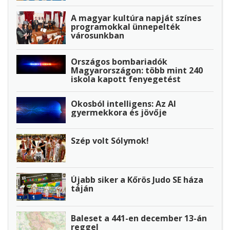
A magyar kultúra napját színes
programokkal ünnepelték
városunkban
Országos bombariadók
Magyarországon: több mint 240
iskola kapott fenyegetést
Okosból intelligens: Az AI
gyermekkora és jövője
Szép volt Sólymok!
Újabb siker a Kőrös Judo SE háza
táján
Baleset a 441-en december 13-án
reggel