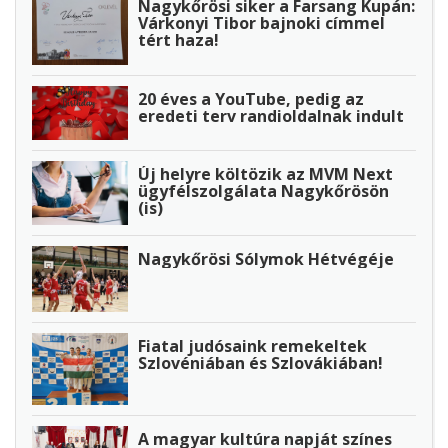
Nagykőrösi siker a Farsang Kupán:
Várkonyi Tibor bajnoki címmel
tért haza!
20 éves a YouTube, pedig az
eredeti terv randioldalnak indult
Új helyre költözik az MVM Next
ügyfélszolgálata Nagykőrösön
(is)
Nagykőrösi Sólymok Hétvégéje
Fiatal judósaink remekeltek
Szlovéniában és Szlovákiában!
A magyar kultúra napját színes