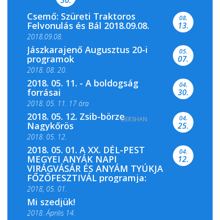
Csemő: Szüreti Traktoros
08.
Felvonulás és Bál 2018.09.08.
13.
2018.09.08.
Jászkarajenő Augusztus 20-i
05.
programok
07.
2018. 08. 20.
2018. 05. 11. - A boldogság
04.
forrásai
30.
2018. 05. 11. 17 óra
2018. 05. 12. Zsib-börze
04.
DERSHAN
2018. 05. 11. 19 óra
Nagykőrös
25.
2018. 05. 12.
2018. 05. 01. A XX. DÉL-PEST
04.
MEGYEI ANYÁK NAPI
12.
VIRÁGVÁSÁR ÉS ANYÁM TYÚKJA
FŐZŐFESZTIVÁL programja:
2018, 05. 01.
Mi szedjük!
2018. Április 14.