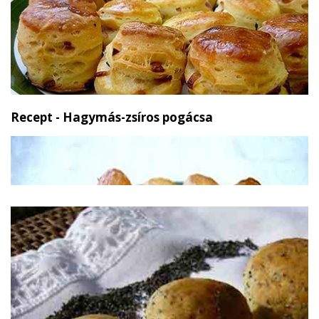
Recept - Hagymás-zsíros pogácsa