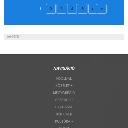
2018. Április 15.
1
2
3
4
5
2018. Április 22.
HÍRDETÉS
NAVIGÁCIÓ
FŐOLDAL
KÖZÉLET
MEGYE/RÉGIÓ
ORSZÁGOS
GAZDASÁG
KÉK HÍREK
KULTÚRA