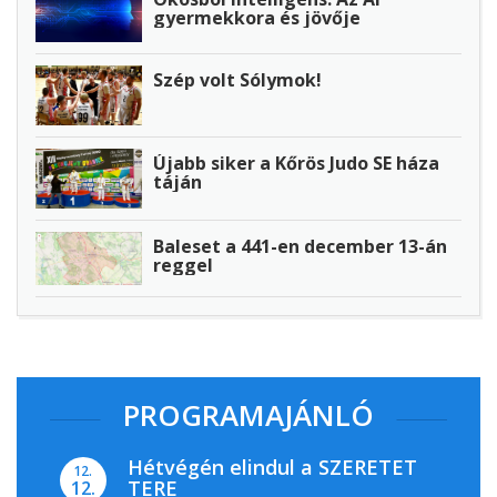
gyermekkora és jövője
Szép volt Sólymok!
Újabb siker a Kőrös Judo SE háza
táján
Baleset a 441-en december 13-án
reggel
PROGRAMAJÁNLÓ
Hétvégén elindul a SZERETET
12.
TERE
12.