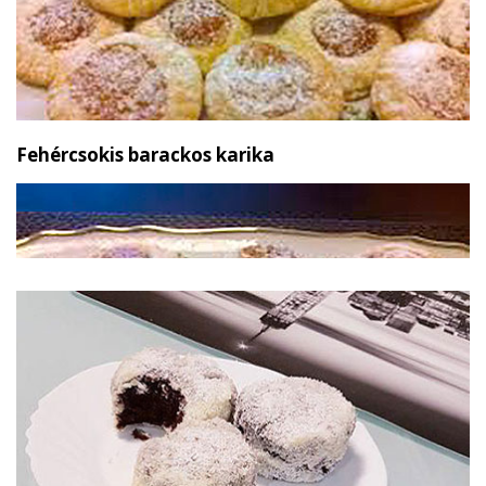
Fehércsokis barackos karika