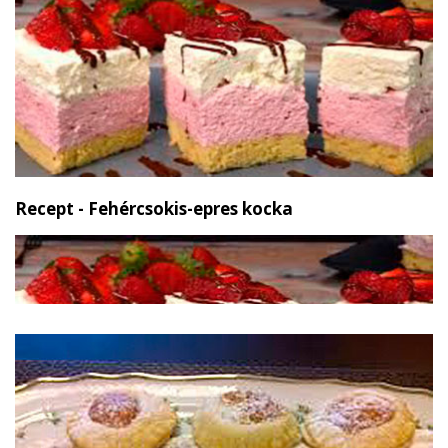
Recept - Fehércsokis-epres kocka