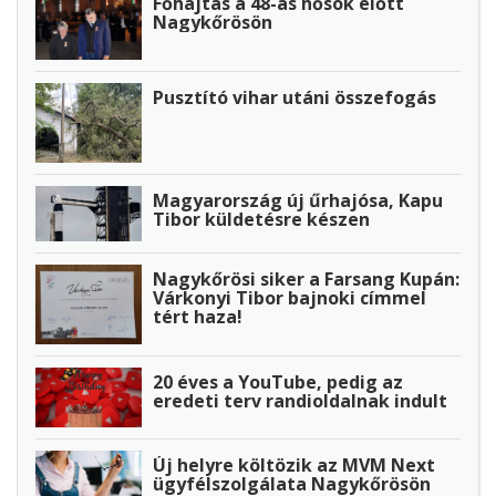
Főhajtás a 48-as hősök előtt
Nagykőrösön
Pusztító vihar utáni összefogás
Magyarország új űrhajósa, Kapu
Tibor küldetésre készen
Nagykőrösi siker a Farsang Kupán:
Várkonyi Tibor bajnoki címmel
tért haza!
20 éves a YouTube, pedig az
eredeti terv randioldalnak indult
Új helyre költözik az MVM Next
ügyfélszolgálata Nagykőrösön