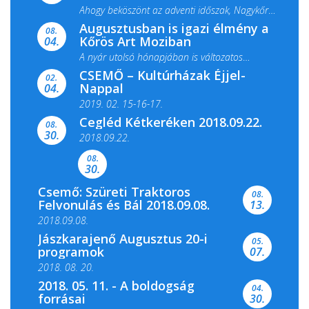
Ahogy beköszönt az adventi időszak, Nagykőrös
Augusztusban is igazi élmény a
ismét megtelik ünnepi fénnyel és közös...
08.
Kőrös Art Moziban
04.
A nyár utolsó hónapjában is változatos
CSEMŐ – Kultúrházak Éjjel-
filmkínálattal, családi...
02.
Nappal
04.
2019. 02. 15-16-17.
Cegléd Kétkeréken 2018.09.22.
08.
Színes és tartalmas programokkal várja a
30.
2018.09.22.
Csemői Községi Könyvtár és...
08.
30.
Csemő: Szüreti Traktoros
08.
Felvonulás és Bál 2018.09.08.
13.
2018.09.08.
Jászkarajenő Augusztus 20-i
05.
programok
07.
2018. 08. 20.
2018. 05. 11. - A boldogság
04.
forrásai
30.