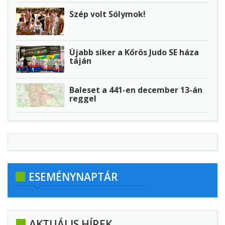
Szép volt Sólymok!
Újabb siker a Kőrös Judo SE háza
táján
Baleset a 441-en december 13-án
reggel
ESEMÉNYNAPTÁR
AKTUÁLIS HÍREK