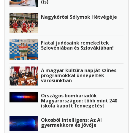
(is)
Nagykőrösi Sólymok Hétvégéje
Fiatal judósaink remekeltek
Szlovéniában és Szlovákiában!
A magyar kultúra napját színes
programokkal ünnepelték
városunkban
Országos bombariadók
Magyarországon: több mint 240
iskola kapott fenyegetést
Okosból intelligens: Az AI
gyermekkora és jövője