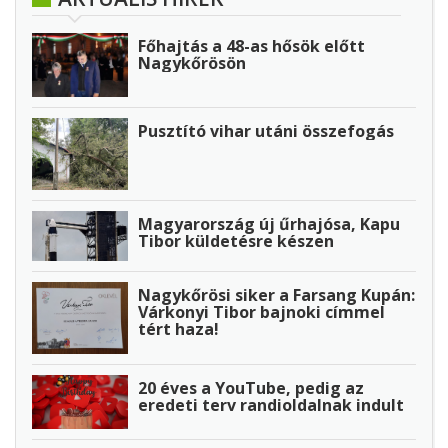
Főhajtás a 48-as hősök előtt
Nagykőrösön
Pusztító vihar utáni összefogás
Magyarország új űrhajósa, Kapu
Tibor küldetésre készen
Nagykőrösi siker a Farsang Kupán:
Várkonyi Tibor bajnoki címmel
tért haza!
20 éves a YouTube, pedig az
eredeti terv randioldalnak indult