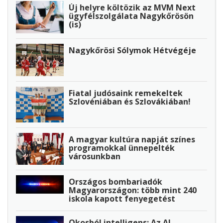
Új helyre költözik az MVM Next
ügyfélszolgálata Nagykőrösön
(is)
Nagykőrösi Sólymok Hétvégéje
Fiatal judósaink remekeltek
Szlovéniában és Szlovákiában!
A magyar kultúra napját színes
programokkal ünnepelték
városunkban
Országos bombariadók
Magyarországon: több mint 240
iskola kapott fenyegetést
Okosból intelligens: Az AI