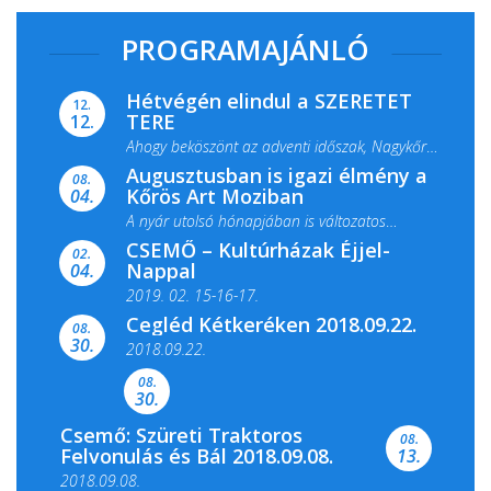
PROGRAMAJÁNLÓ
Hétvégén elindul a SZERETET
12.
TERE
12.
Ahogy beköszönt az adventi időszak, Nagykőrös
Augusztusban is igazi élmény a
ismét megtelik ünnepi fénnyel és közös...
08.
Kőrös Art Moziban
04.
A nyár utolsó hónapjában is változatos
CSEMŐ – Kultúrházak Éjjel-
filmkínálattal, családi...
02.
Nappal
04.
2019. 02. 15-16-17.
Cegléd Kétkeréken 2018.09.22.
08.
Színes és tartalmas programokkal várja a
30.
2018.09.22.
Csemői Községi Könyvtár és...
08.
30.
Csemő: Szüreti Traktoros
08.
Felvonulás és Bál 2018.09.08.
13.
2018.09.08.