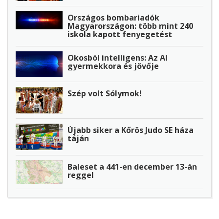
Országos bombariadók
Magyarországon: több mint 240
iskola kapott fenyegetést
Okosból intelligens: Az AI
gyermekkora és jövője
Szép volt Sólymok!
Újabb siker a Kőrös Judo SE háza
táján
Baleset a 441-en december 13-án
reggel