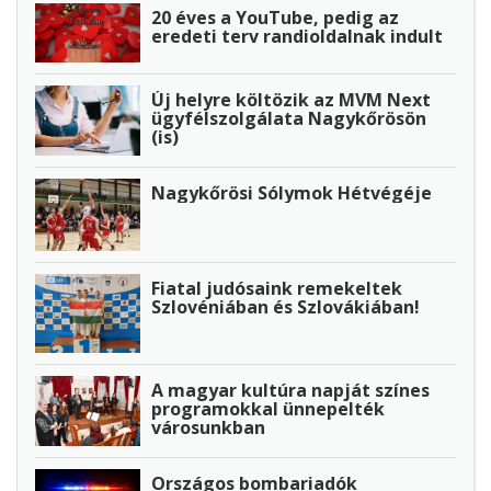
20 éves a YouTube, pedig az
eredeti terv randioldalnak indult
Új helyre költözik az MVM Next
ügyfélszolgálata Nagykőrösön
(is)
Nagykőrösi Sólymok Hétvégéje
Fiatal judósaink remekeltek
Szlovéniában és Szlovákiában!
A magyar kultúra napját színes
programokkal ünnepelték
városunkban
Országos bombariadók