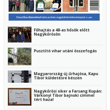
Főhajtás a 48-as hősök előtt
Nagykőrösön
Pusztító vihar utáni összefogás
Magyarország új űrhajósa, Kapu
Tibor küldetésre készen
Nagykőrösi siker a Farsang Kupán:
Várkonyi Tibor bajnoki címmel
tért haza!