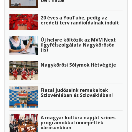
tért haza!
20 éves a YouTube, pedig az
eredeti terv randioldalnak indult
Új helyre költözik az MVM Next
ügyfélszolgálata Nagykőrösön
(is)
Nagykőrösi Sólymok Hétvégéje
Fiatal judósaink remekeltek
Szlovéniában és Szlovákiában!
A magyar kultúra napját színes
programokkal ünnepelték
városunkban