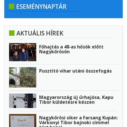
ESEMÉNYNAPTÁR
AKTUÁLIS HÍREK
Főhajtás a 48-as hősök előtt
Nagykőrösön
Pusztító vihar utáni összefogás
Magyarország új űrhajósa, Kapu
Tibor küldetésre készen
Nagykőrösi siker a Farsang Kupán:
Várkonyi Tibor bajnoki címmel