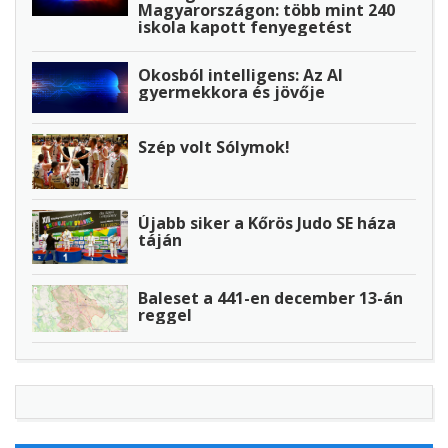
Magyarországon: több mint 240
iskola kapott fenyegetést
Okosból intelligens: Az AI
gyermekkora és jövője
Szép volt Sólymok!
Újabb siker a Kőrös Judo SE háza
táján
Baleset a 441-en december 13-án
reggel