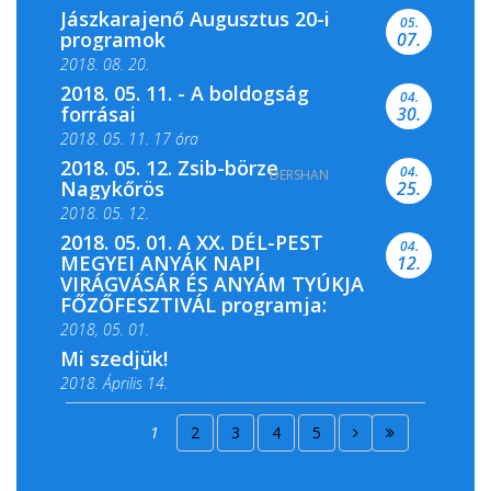
Jászkarajenő Augusztus 20-i
05.
programok
07.
2018. 08. 20.
2018. 05. 11. - A boldogság
04.
forrásai
30.
2018. 05. 11. 17 óra
2018. 05. 12. Zsib-börze
04.
DERSHAN
2018. 05. 11. 19 óra
Nagykőrös
25.
2018. 05. 12.
2018. 05. 01. A XX. DÉL-PEST
04.
MEGYEI ANYÁK NAPI
12.
VIRÁGVÁSÁR ÉS ANYÁM TYÚKJA
FŐZŐFESZTIVÁL programja:
2018, 05. 01.
Mi szedjük!
2018. Április 14.
2018. Április 15.
1
2
3
4
5
2018. Április 22.