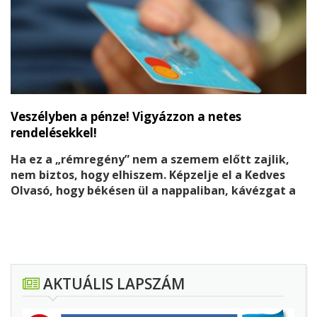
Veszélyben a pénze! Vigyázzon a netes
rendelésekkel!
Ha ez a „rémregény” nem a szemem előtt zajlik,
nem biztos, hogy elhiszem. Képzelje el a Kedves
Olvasó, hogy békésen ül a nappaliban, kávézgat a
barátaival, rokonaival, kellemes hangulatban
beszélgetnek, s egyszer csak az egyiküknek kb. 2
perc alatt eltűnik a fél fizetése… Hihetetlen, de
sajnos igaz!
AKTUÁLIS LAPSZÁM