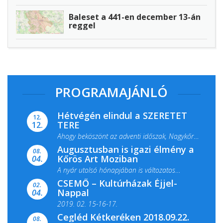
Baleset a 441-en december 13-án
reggel
PROGRAMAJÁNLÓ
Hétvégén elindul a SZERETET
12.
TERE
12.
Ahogy beköszönt az adventi időszak, Nagykőrös
Augusztusban is igazi élmény a
ismét megtelik ünnepi fénnyel és közös...
08.
Kőrös Art Moziban
04.
A nyár utolsó hónapjában is változatos
CSEMŐ – Kultúrházak Éjjel-
filmkínálattal, családi...
02.
Nappal
04.
2019. 02. 15-16-17.
Cegléd Kétkeréken 2018.09.22.
08.