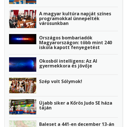
A magyar kultúra napját színes
programokkal ünnepelték
városunkban
Országos bombariadók
Magyarországon: több mint 240
iskola kapott fenyegetést
Okosból intelligens: Az AI
gyermekkora és jövője
Szép volt Sólymok!
Újabb siker a Kőrös Judo SE háza
táján
Baleset a 441-en december 13-án