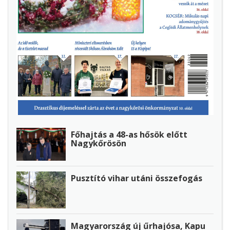
Főhajtás a 48-as hősök előtt
Nagykőrösön
Pusztító vihar utáni összefogás
Magyarország új űrhajósa, Kapu