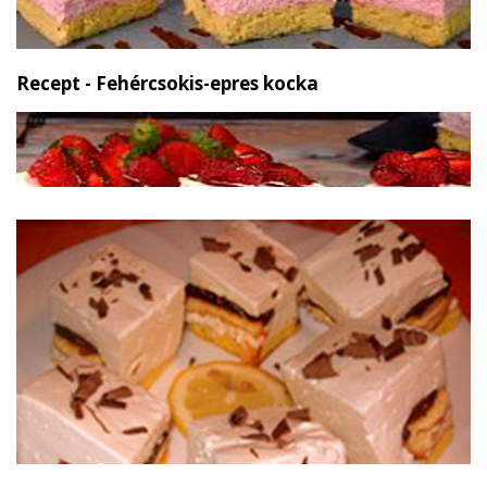
Recept - Fehércsokis-epres kocka