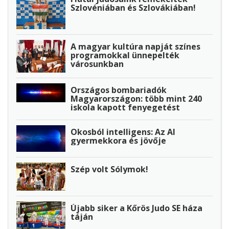
Szlovéniában és Szlovákiában!
A magyar kultúra napját színes
programokkal ünnepelték
városunkban
Országos bombariadók
Magyarországon: több mint 240
iskola kapott fenyegetést
Okosból intelligens: Az AI
gyermekkora és jövője
Szép volt Sólymok!
Újabb siker a Kőrös Judo SE háza
táján