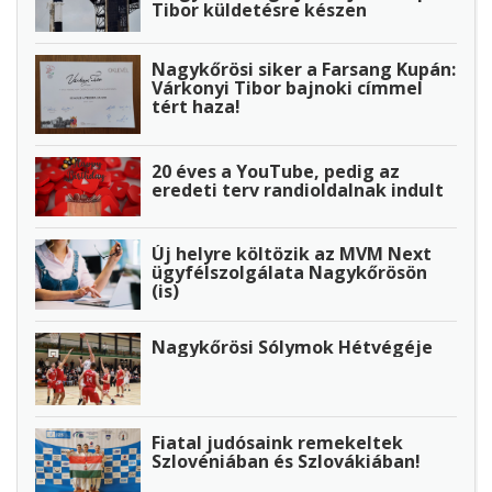
Tibor küldetésre készen
Nagykőrösi siker a Farsang Kupán:
Várkonyi Tibor bajnoki címmel
tért haza!
20 éves a YouTube, pedig az
eredeti terv randioldalnak indult
Új helyre költözik az MVM Next
ügyfélszolgálata Nagykőrösön
(is)
Nagykőrösi Sólymok Hétvégéje
Fiatal judósaink remekeltek
Szlovéniában és Szlovákiában!