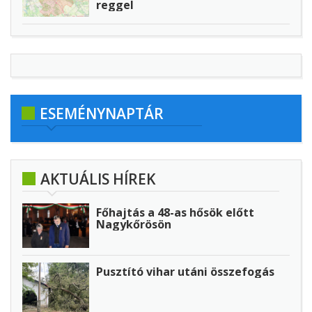
reggel
ESEMÉNYNAPTÁR
AKTUÁLIS HÍREK
Főhajtás a 48-as hősök előtt
Nagykőrösön
Pusztító vihar utáni összefogás