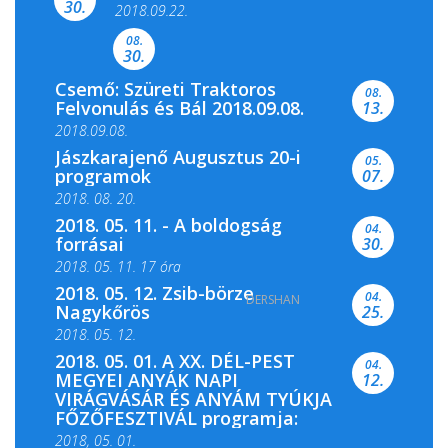
Színes és tartalmas programokkal várja a
30.
2018.09.22.
Csemői Községi Könyvtár és...
08.
30.
Csemő: Szüreti Traktoros
08.
Felvonulás és Bál 2018.09.08.
13.
2018.09.08.
Jászkarajenő Augusztus 20-i
05.
programok
07.
2018. 08. 20.
2018. 05. 11. - A boldogság
04.
forrásai
30.
2018. 05. 11. 17 óra
2018. 05. 12. Zsib-börze
04.
DERSHAN
2018. 05. 11. 19 óra
Nagykőrös
25.
2018. 05. 12.
2018. 05. 01. A XX. DÉL-PEST
04.
MEGYEI ANYÁK NAPI
12.
VIRÁGVÁSÁR ÉS ANYÁM TYÚKJA
FŐZŐFESZTIVÁL programja:
2018, 05. 01.