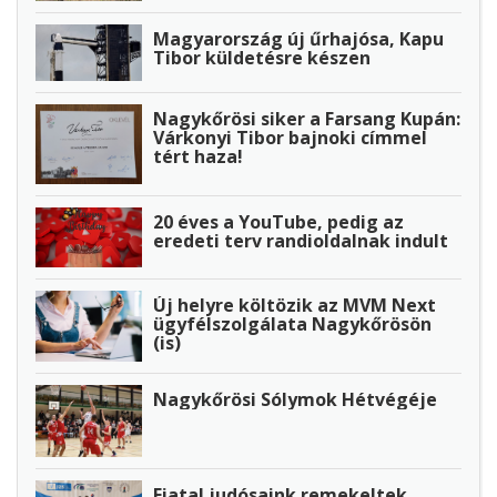
Magyarország új űrhajósa, Kapu
Tibor küldetésre készen
Nagykőrösi siker a Farsang Kupán:
Várkonyi Tibor bajnoki címmel
tért haza!
20 éves a YouTube, pedig az
eredeti terv randioldalnak indult
Új helyre költözik az MVM Next
ügyfélszolgálata Nagykőrösön
(is)
Nagykőrösi Sólymok Hétvégéje
Fiatal judósaink remekeltek