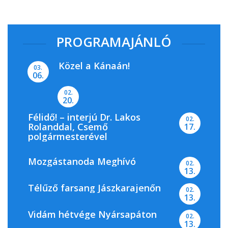
PROGRAMAJÁNLÓ
Közel a Kánaán!
03.
06.
02.
20.
Félidő! – interjú Dr. Lakos
02.
Rolanddal, Csemő
17.
polgármesterével
Mozgástanoda Meghívó
02.
13.
Télűző farsang Jászkarajenőn
02.
13.
Vidám hétvége Nyársapáton
02.
13.