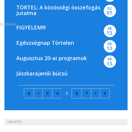
TÖRTEL: A közösségi összefogás
02.
jutalma
07.
DERSHAN
FIGYELEM!!!
08.
13.
Egészségnap Törtelen
08.
13.
Augusztus 20-ai programok
08.
13.
Jászkarajenői búcsú
3
4
5
6
7
HÍRDETÉS