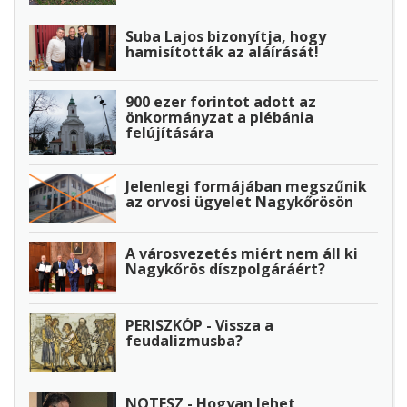
Suba Lajos bizonyítja, hogy
hamisították az aláírását!
900 ezer forintot adott az
önkormányzat a plébánia
felújítására
Jelenlegi formájában megszűnik
az orvosi ügyelet Nagykőrösön
A városvezetés miért nem áll ki
Nagykőrös díszpolgáráért?
PERISZKÓP - Vissza a
feudalizmusba?
NOTESZ - Hogyan lehet