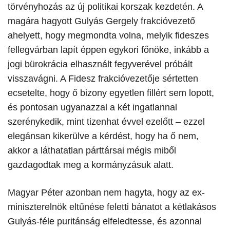
törvényhozás az új politikai korszak kezdetén. A
magára hagyott Gulyás Gergely frakcióvezető
ahelyett, hogy megmondta volna, melyik fideszes
fellegvárban lapít éppen egykori főnöke, inkább a
jogi bürokrácia elhasznált fegyverével próbált
visszavágni. A Fidesz frakcióvezetője sértetten
ecsetelte, hogy ő bizony egyetlen fillért sem lopott,
és pontosan ugyanazzal a két ingatlannal
szerénykedik, mint tizenhat évvel ezelőtt – ezzel
elegánsan kikerülve a kérdést, hogy ha ő nem,
akkor a láthatatlan párttársai mégis miből
gazdagodtak meg a kormányzásuk alatt.
​Magyar Péter azonban nem hagyta, hogy az ex-
miniszterelnök eltűnése feletti bánatot a kétlakásos
Gulyás-féle puritánság elfeledtesse, és azonnal