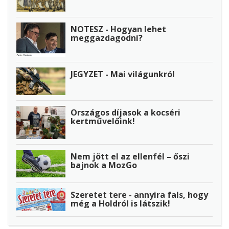
NOTESZ - Hogyan lehet
meggazdagodni?
JEGYZET - Mai világunkról
Országos díjasok a kocséri
kertművelőink!
Nem jött el az ellenfél – őszi
bajnok a MozGo
Szeretet tere - annyira fals, hogy
még a Holdról is látszik!