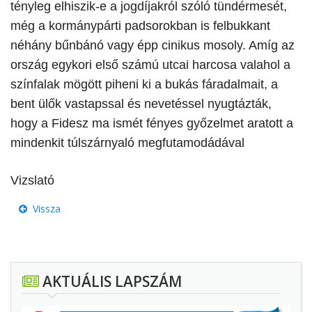
tényleg elhiszik-e a jogdíjakról szóló tündérmesét,
még a kormánypárti padsorokban is felbukkant
néhány bűnbánó vagy épp cinikus mosoly. Amíg az
ország egykori első számú utcai harcosa valahol a
színfalak mögött piheni ki a bukás fáradalmait, a
bent ülők vastapssal és nevetéssel nyugtázták,
hogy a Fidesz ma ismét fényes győzelmet aratott a
mindenkit túlszárnyaló megfutamodádával
Vizslató
Vissza
AKTUÁLIS LAPSZÁM