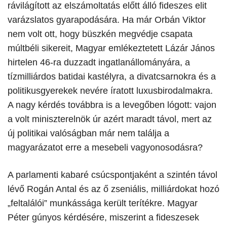
rávilágított az elszámoltatás előtt álló fideszes elit
varázslatos gyarapodására. Ha már Orbán Viktor
nem volt ott, hogy büszkén megvédje csapata
múltbéli sikereit, Magyar emlékeztetett Lázár János
hirtelen 46-ra duzzadt ingatlanállományára, a
tízmilliárdos batidai kastélyra, a divatcsarnokra és a
politikusgyerekek nevére íratott luxusbirodalmakra.
A nagy kérdés továbbra is a levegőben lógott: vajon
a volt miniszterelnök úr azért maradt távol, mert az
új politikai valóságban már nem találja a
magyarázatot erre a mesebeli vagyonosodásra?
​A parlamenti kabaré csúcspontjaként a szintén távol
lévő Rogán Antal és az ő zseniális, milliárdokat hozó
„feltalálói” munkássága került terítékre. Magyar
Péter gúnyos kérdésére, miszerint a fideszesek