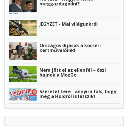
meggazdagodni?
JEGYZET - Mai világunkról
Országos díjasok a kocséri
kertművelőink!
Nem jött el az ellenfél – őszi
bajnok a MozGo
Szeretet tere - annyira fals, hogy
még a Holdról is látszik!