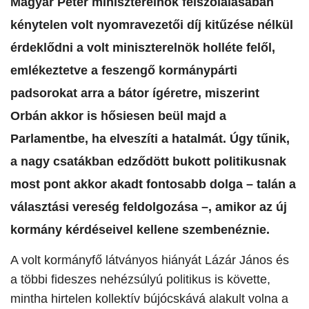
Magyar Péter miniszterelnök felszólalásában
kénytelen volt nyomravezetői díj kitűzése nélkül
érdeklődni a volt miniszterelnök holléte felől,
emlékeztetve a feszengő kormánypárti
padsorokat arra a bátor ígéretre, miszerint
Orbán akkor is hősiesen beül majd a
Parlamentbe, ha elveszíti a hatalmát. Úgy tűnik,
a nagy csatákban edződött bukott politikusnak
most pont akkor akadt fontosabb dolga – talán a
választási vereség feldolgozása –, amikor az új
kormány kérdéseivel kellene szembenéznie.
A volt kormányfő látványos hiányát Lázár János és
a többi fideszes nehézsúlyú politikus is követte,
mintha hirtelen kollektív bújócskává alakult volna a