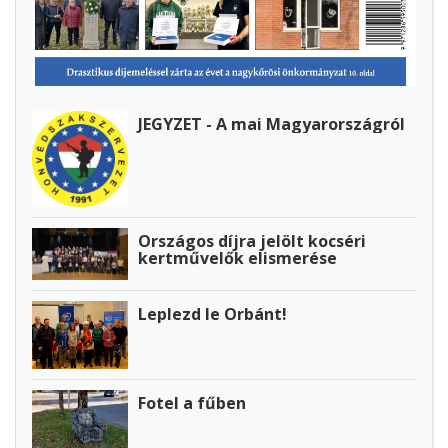
JEGYZET - A mai Magyarországról
Országos díjra jelölt kocséri
kertművelők elismerése
Leplezd le Orbánt!
Fotel a fűben